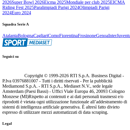
2026
Super Bowl 2026
Eicma 2025
Mondiale per club 2025
EICMA
Riding Fest 2025
Paralimpiadi Parigi 2024
Olimpiadi Parigi
2024
Euro 2024
Squadra Serie A
Atalanta
Bologna
Cagliari
Como
Fiorentina
Frosinone
Genoa
Inter
Juvent
Seguici su
Copyright © 1999-
2026
RTI S.p.A. Business Digital -
P.Iva 03976881007 - Tutti i diritti riservati - Per la pubblicità
Mediamond S.p.A. - RTI S.p.A., Mediaset N.V., sede legale
Amsterdam (Paesi Bassi) - Uffici Viale Europa 46, 20093 Cologno
Monzese (MI)
Rispetto ai contenuti e ai dati personali trasmessi e/o
riprodotti è vietata ogni utilizzazione funzionale all’addestramento di
sistemi di intelligenza artificiale generativa. È altresì fatto divieto
espresso di utilizzare mezzi automatizzati di data scraping.
Legal