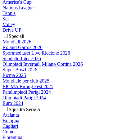
America's Cup
Nations League
Tennis
Sci
Volley
Drive UP
Speciali
Mondiali 2026
Roland Garros 2026
Sportmediaset Live Riccione 2026
Scudetto Inter 2026
Olimpiadi Invernali Milano Cortina 2026
Super Bowl 2026
Eicma 2025
Mondiale per club 2025
EICMA Riding Fest 2025
Paralimpiadi Parigi 2024
Olimpiadi Parigi 2024
Euro 2024
Squadra Serie A
Atalanta
Bologna
Cagliari
Como
Fiorentina