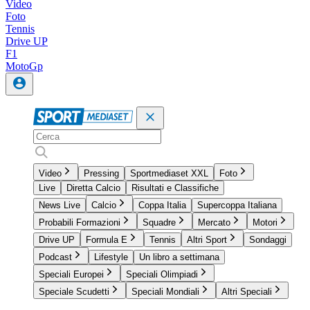
Video
Foto
Tennis
Drive UP
F1
MotoGp
Video
Pressing
Sportmediaset XXL
Foto
Live
Diretta Calcio
Risultati e Classifiche
News Live
Calcio
Coppa Italia
Supercoppa Italiana
Probabili Formazioni
Squadre
Mercato
Motori
Drive UP
Formula E
Tennis
Altri Sport
Sondaggi
Podcast
Lifestyle
Un libro a settimana
Speciali Europei
Speciali Olimpiadi
Speciale Scudetti
Speciali Mondiali
Altri Speciali