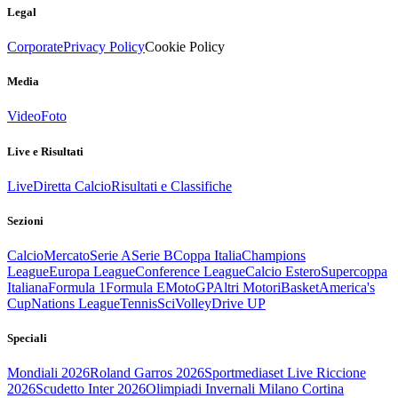
Legal
Corporate
Privacy Policy
Cookie Policy
Media
Video
Foto
Live e Risultati
Live
Diretta Calcio
Risultati e Classifiche
Sezioni
Calcio
Mercato
Serie A
Serie B
Coppa Italia
Champions
League
Europa League
Conference League
Calcio Estero
Supercoppa
Italiana
Formula 1
Formula E
MotoGP
Altri Motori
Basket
America's
Cup
Nations League
Tennis
Sci
Volley
Drive UP
Speciali
Mondiali 2026
Roland Garros 2026
Sportmediaset Live Riccione
2026
Scudetto Inter 2026
Olimpiadi Invernali Milano Cortina