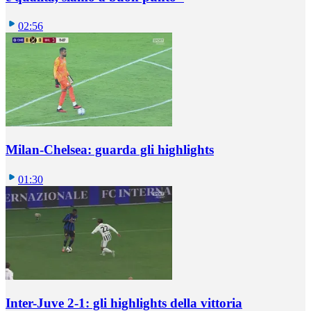
02:56
Milan-Chelsea: guarda gli highlights
01:30
Inter-Juve 2-1: gli highlights della vittoria