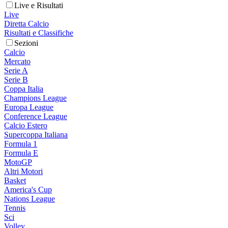
Live e Risultati
Live
Diretta Calcio
Risultati e Classifiche
Sezioni
Calcio
Mercato
Serie A
Serie B
Coppa Italia
Champions League
Europa League
Conference League
Calcio Estero
Supercoppa Italiana
Formula 1
Formula E
MotoGP
Altri Motori
Basket
America's Cup
Nations League
Tennis
Sci
Volley