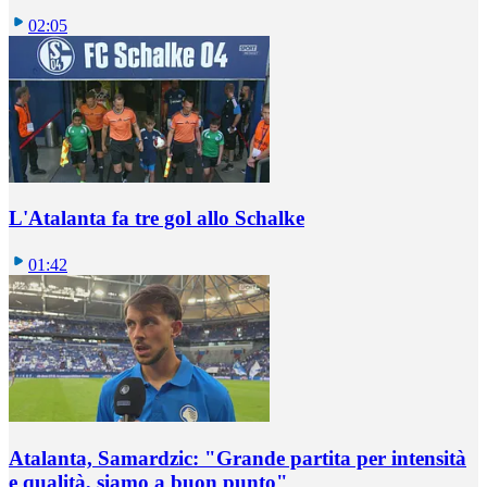
02:05
L'Atalanta fa tre gol allo Schalke
01:42
Atalanta, Samardzic: "Grande partita per intensità
e qualità, siamo a buon punto"