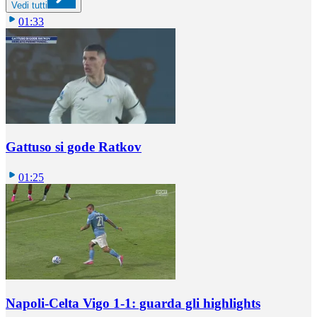
Vedi tutti
01:33
Gattuso si gode Ratkov
01:25
Napoli-Celta Vigo 1-1: guarda gli highlights