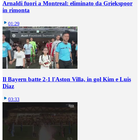
Arnaldi fuori a Montreal: eliminato da Griekspoor
in rimonta
01:29
Il Bayern batte 2-1 l'Aston Villa, in gol Kim e Luis
Diaz
03:33