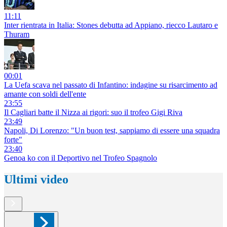
11:11
Inter rientrata in Italia: Stones debutta ad Appiano, riecco Lautaro e
Thuram
00:01
La Uefa scava nel passato di Infantino: indagine su risarcimento ad
amante con soldi dell'ente
23:55
Il Cagliari batte il Nizza ai rigori: suo il trofeo Gigi Riva
23:49
Napoli, Di Lorenzo: "Un buon test, sappiamo di essere una squadra
forte"
23:40
Genoa ko con il Deportivo nel Trofeo Spagnolo
Ultimi video