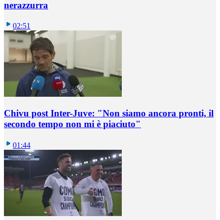
nerazzurra
02:51
Chivu post Inter-Juve: "Non siamo ancora pronti, il
secondo tempo non mi è piaciuto"
01:44