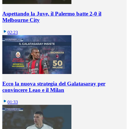
Aspettando la Juve, il Palermo batte 2-0 il
Melbourne City
02:23
Ecco la nuova strategia del Galatasaray per
convincere Leao e il Milan
01:33