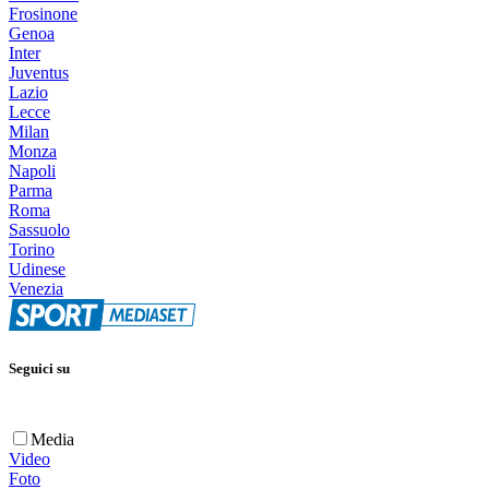
Frosinone
Genoa
Inter
Juventus
Lazio
Lecce
Milan
Monza
Napoli
Parma
Roma
Sassuolo
Torino
Udinese
Venezia
Seguici su
Media
Video
Foto