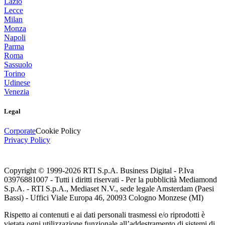
Lazio
Lecce
Milan
Monza
Napoli
Parma
Roma
Sassuolo
Torino
Udinese
Venezia
Legal
Corporate
Cookie Policy
Privacy Policy
Copyright © 1999-
2026
RTI S.p.A. Business Digital - P.Iva
03976881007 - Tutti i diritti riservati - Per la pubblicità Mediamond
S.p.A. - RTI S.p.A., Mediaset N.V., sede legale Amsterdam (Paesi
Bassi) - Uffici Viale Europa 46, 20093 Cologno Monzese (MI)
Rispetto ai contenuti e ai dati personali trasmessi e/o riprodotti è
vietata ogni utilizzazione funzionale all’addestramento di sistemi di