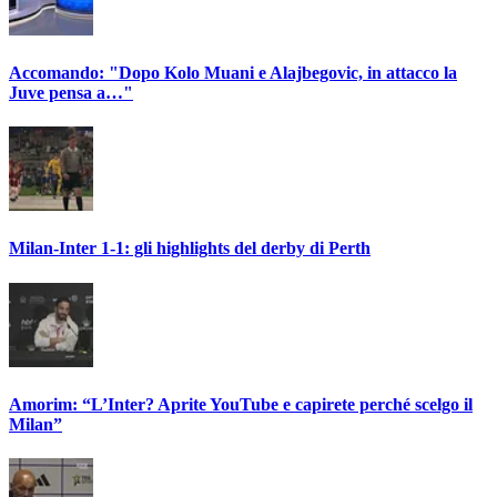
Accomando: "Dopo Kolo Muani e Alajbegovic, in attacco la
Juve pensa a…"
Milan-Inter 1-1: gli highlights del derby di Perth
Amorim: “L’Inter? Aprite YouTube e capirete perché scelgo il
Milan”