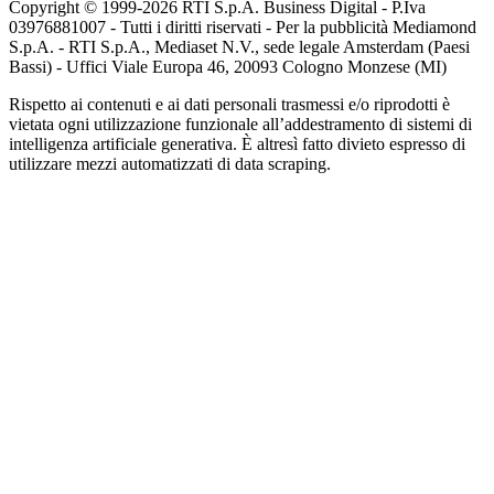
Copyright © 1999-
2026
RTI S.p.A. Business Digital - P.Iva
03976881007 - Tutti i diritti riservati - Per la pubblicità Mediamond
S.p.A. - RTI S.p.A., Mediaset N.V., sede legale Amsterdam (Paesi
Bassi) - Uffici Viale Europa 46, 20093 Cologno Monzese (MI)
Rispetto ai contenuti e ai dati personali trasmessi e/o riprodotti è
vietata ogni utilizzazione funzionale all’addestramento di sistemi di
intelligenza artificiale generativa. È altresì fatto divieto espresso di
utilizzare mezzi automatizzati di data scraping.