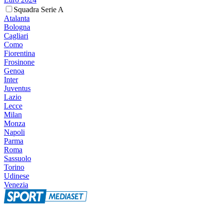
Squadra Serie A
Atalanta
Bologna
Cagliari
Como
Fiorentina
Frosinone
Genoa
Inter
Juventus
Lazio
Lecce
Milan
Monza
Napoli
Parma
Roma
Sassuolo
Torino
Udinese
Venezia