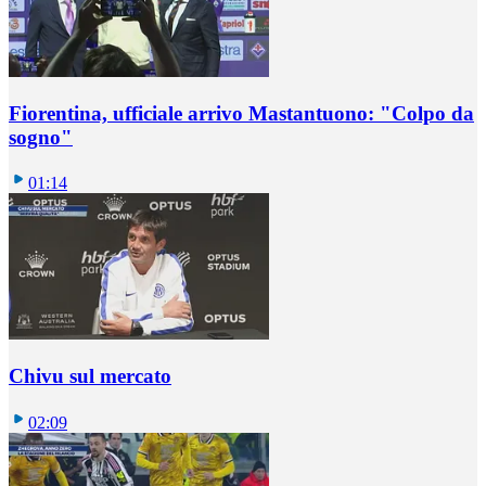
Fiorentina, ufficiale arrivo Mastantuono: "Colpo da
sogno"
01:14
Chivu sul mercato
02:09