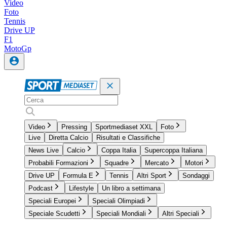
Video
Foto
Tennis
Drive UP
F1
MotoGp
Video
Pressing
Sportmediaset XXL
Foto
Live
Diretta Calcio
Risultati e Classifiche
News Live
Calcio
Coppa Italia
Supercoppa Italiana
Probabili Formazioni
Squadre
Mercato
Motori
Drive UP
Formula E
Tennis
Altri Sport
Sondaggi
Podcast
Lifestyle
Un libro a settimana
Speciali Europei
Speciali Olimpiadi
Speciale Scudetti
Speciali Mondiali
Altri Speciali