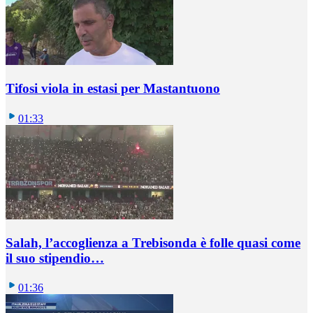
Tifosi viola in estasi per Mastantuono
01:33
Salah, l’accoglienza a Trebisonda è folle quasi come
il suo stipendio…
01:36