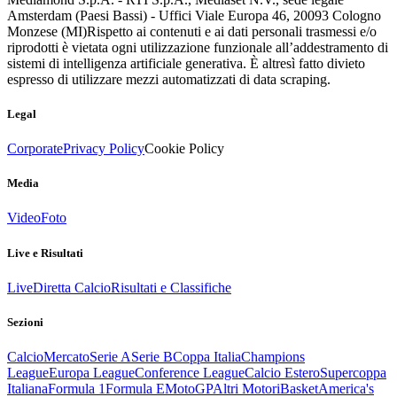
Amsterdam (Paesi Bassi) - Uffici Viale Europa 46, 20093 Cologno
Monzese (MI)
Rispetto ai contenuti e ai dati personali trasmessi e/o
riprodotti è vietata ogni utilizzazione funzionale all’addestramento di
sistemi di intelligenza artificiale generativa. È altresì fatto divieto
espresso di utilizzare mezzi automatizzati di data scraping.
Legal
Corporate
Privacy Policy
Cookie Policy
Media
Video
Foto
Live e Risultati
Live
Diretta Calcio
Risultati e Classifiche
Sezioni
Calcio
Mercato
Serie A
Serie B
Coppa Italia
Champions
League
Europa League
Conference League
Calcio Estero
Supercoppa
Italiana
Formula 1
Formula E
MotoGP
Altri Motori
Basket
America's