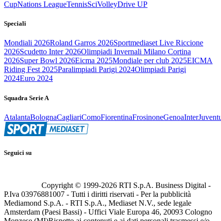
Cup
Nations League
Tennis
Sci
Volley
Drive UP
Speciali
Mondiali 2026
Roland Garros 2026
Sportmediaset Live Riccione
2026
Scudetto Inter 2026
Olimpiadi Invernali Milano Cortina
2026
Super Bowl 2026
Eicma 2025
Mondiale per club 2025
EICMA
Riding Fest 2025
Paralimpiadi Parigi 2024
Olimpiadi Parigi
2024
Euro 2024
Squadra Serie A
Atalanta
Bologna
Cagliari
Como
Fiorentina
Frosinone
Genoa
Inter
Juvent
Seguici su
Copyright © 1999-
2026
RTI S.p.A. Business Digital -
P.Iva 03976881007 - Tutti i diritti riservati - Per la pubblicità
Mediamond S.p.A. - RTI S.p.A., Mediaset N.V., sede legale
Amsterdam (Paesi Bassi) - Uffici Viale Europa 46, 20093 Cologno
Monzese (MI)
Rispetto ai contenuti e ai dati personali trasmessi e/o