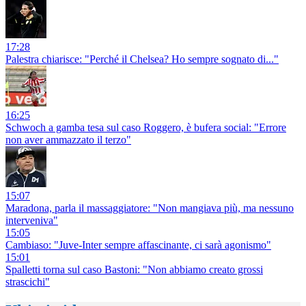
17:28
Palestra chiarisce: "Perché il Chelsea? Ho sempre sognato di..."
16:25
Schwoch a gamba tesa sul caso Roggero, è bufera social: "Errore
non aver ammazzato il terzo"
15:07
Maradona, parla il massaggiatore: "Non mangiava più, ma nessuno
interveniva"
15:05
Cambiaso: "Juve-Inter sempre affascinante, ci sarà agonismo"
15:01
Spalletti torna sul caso Bastoni: "Non abbiamo creato grossi
strascichi"