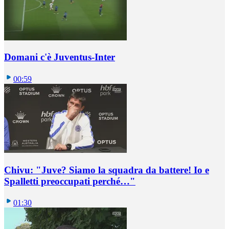
Domani c'è Juventus-Inter
00:59
Chivu: "Juve? Siamo la squadra da battere! Io e
Spalletti preoccupati perché…"
01:30