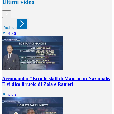
Ultimi video
Vedi tutti
01:36
Accomando: "Ecco lo staff di Mancini in Nazionale.
E vi dico il ruolo di Zola e Ranieri"
02:23