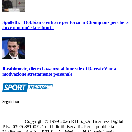
Spalletti: "Dobbiamo entrare per forza in Champions perché la
Juve non può stare fuori"
Ibrahimovic, dietro l'assenza al funerale di Baresi c'è una
motivazione strettamente personale
Seguici su
Copyright © 1999-
2026
RTI S.p.A. Business Digital -
P.Iva 03976881007 - Tutti i diritti riservati - Per la pubblicità
Mediamond S.p.A. - RTI S.p.A., Mediaset N.V., sede legale