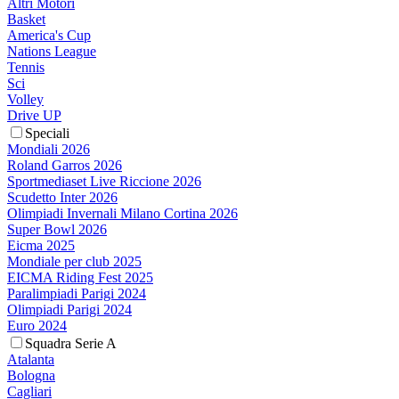
Altri Motori
Basket
America's Cup
Nations League
Tennis
Sci
Volley
Drive UP
Speciali
Mondiali 2026
Roland Garros 2026
Sportmediaset Live Riccione 2026
Scudetto Inter 2026
Olimpiadi Invernali Milano Cortina 2026
Super Bowl 2026
Eicma 2025
Mondiale per club 2025
EICMA Riding Fest 2025
Paralimpiadi Parigi 2024
Olimpiadi Parigi 2024
Euro 2024
Squadra Serie A
Atalanta
Bologna
Cagliari