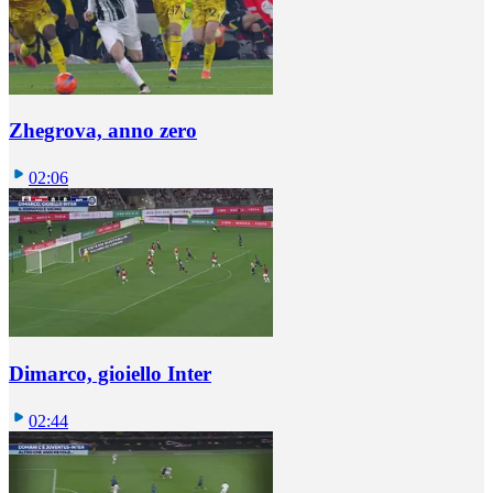
Zhegrova, anno zero
02:06
Dimarco, gioiello Inter
02:44