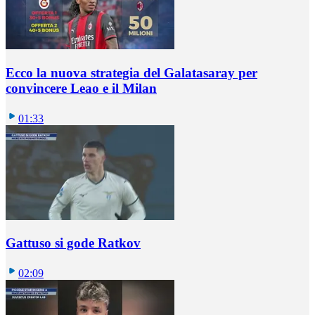
Ecco la nuova strategia del Galatasaray per
convincere Leao e il Milan
01:33
Gattuso si gode Ratkov
02:09