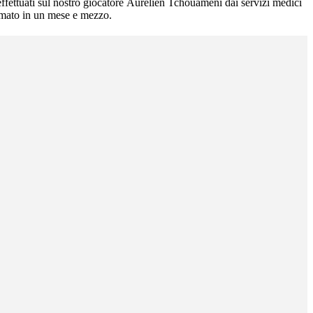
 effettuati sul nostro giocatore Aurélien Tchouaméni dai servizi medici
timato in un mese e mezzo.