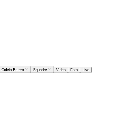
Calcio Estero
Squadre
Video
Foto
Live