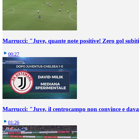
Marrucci: "Juve, quante note positive! Zero gol subiti,
00:27
Marrucci: "Juve, il centrocampo non convince e dava
01:26