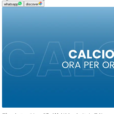
whatsapp
discover