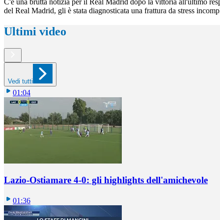
C'è una brutta notizia per il Real Madrid dopo la vittoria all'ultimo r
del Real Madrid, gli è stata diagnosticata una frattura da stress incom
Ultimi video
Vedi tutti
01:04
Lazio-Ostiamare 4-0: gli highlights dell'amichevole
01:36