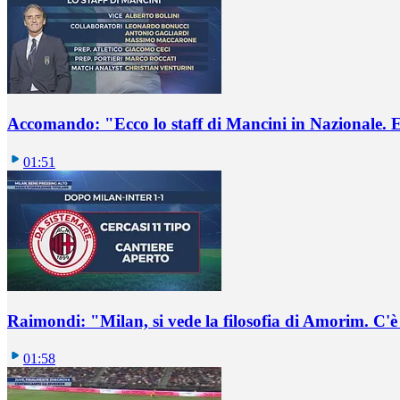
Accomando: "Ecco lo staff di Mancini in Nazionale. E 
01:51
Raimondi: "Milan, si vede la filosofia di Amorim. C'
01:58