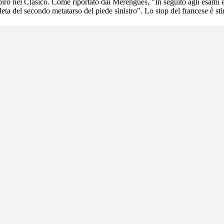
espiro nel Clasico. Come riportato dai Merengues, "In seguito agli esami
pleta del secondo metatarso del piede sinistro". Lo stop del francese è s