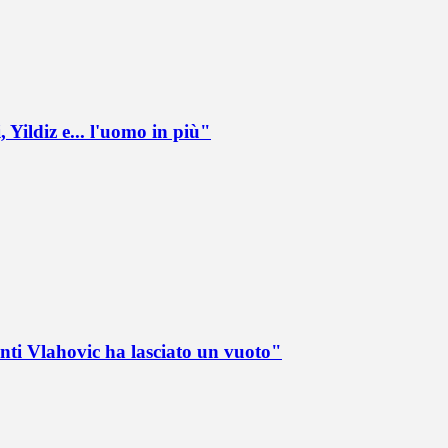
 Yildiz e... l'uomo in più"
nti Vlahovic ha lasciato un vuoto"