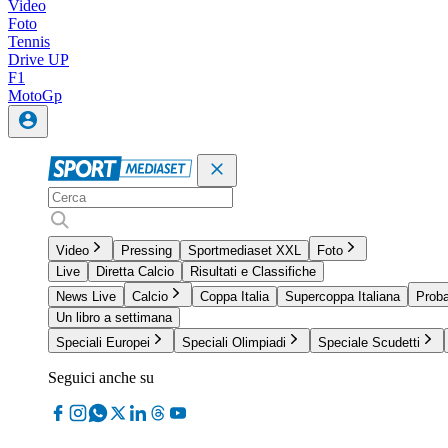
Video
Foto
Tennis
Drive UP
F1
MotoGp
Video
Pressing
Sportmediaset XXL
Foto
Live
Diretta Calcio
Risultati e Classifiche
News Live
Calcio
Coppa Italia
Supercoppa Italiana
Proba
Un libro a settimana
Speciali Europei
Speciali Olimpiadi
Speciale Scudetti
Seguici anche su