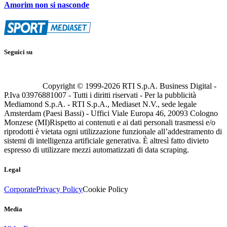
Amorim non si nasconde
Seguici su
Copyright © 1999-
2026
RTI S.p.A. Business Digital -
P.Iva 03976881007 - Tutti i diritti riservati - Per la pubblicità
Mediamond S.p.A. - RTI S.p.A., Mediaset N.V., sede legale
Amsterdam (Paesi Bassi) - Uffici Viale Europa 46, 20093 Cologno
Monzese (MI)
Rispetto ai contenuti e ai dati personali trasmessi e/o
riprodotti è vietata ogni utilizzazione funzionale all’addestramento di
sistemi di intelligenza artificiale generativa. È altresì fatto divieto
espresso di utilizzare mezzi automatizzati di data scraping.
Legal
Corporate
Privacy Policy
Cookie Policy
Media