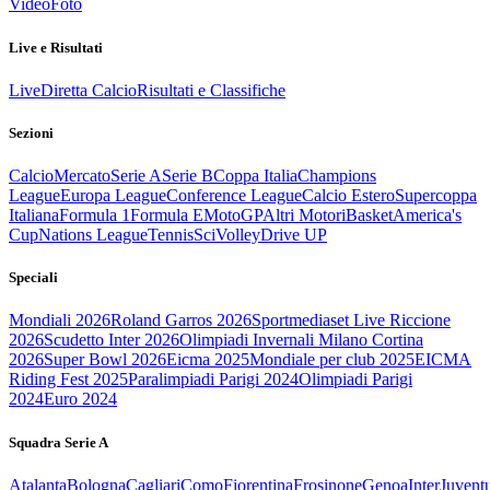
Video
Foto
Live e Risultati
Live
Diretta Calcio
Risultati e Classifiche
Sezioni
Calcio
Mercato
Serie A
Serie B
Coppa Italia
Champions
League
Europa League
Conference League
Calcio Estero
Supercoppa
Italiana
Formula 1
Formula E
MotoGP
Altri Motori
Basket
America's
Cup
Nations League
Tennis
Sci
Volley
Drive UP
Speciali
Mondiali 2026
Roland Garros 2026
Sportmediaset Live Riccione
2026
Scudetto Inter 2026
Olimpiadi Invernali Milano Cortina
2026
Super Bowl 2026
Eicma 2025
Mondiale per club 2025
EICMA
Riding Fest 2025
Paralimpiadi Parigi 2024
Olimpiadi Parigi
2024
Euro 2024
Squadra Serie A
Atalanta
Bologna
Cagliari
Como
Fiorentina
Frosinone
Genoa
Inter
Juvent