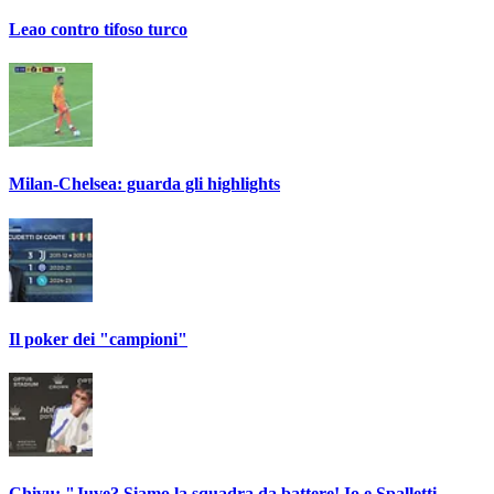
Leao contro tifoso turco
Milan-Chelsea: guarda gli highlights
Il poker dei "campioni"
Chivu: "Juve? Siamo la squadra da battere! Io e Spalletti