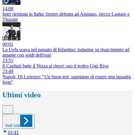
14:08
Inter rientrata in Italia: Stones debutta ad Appiano, riecco Lautaro e
Thuram
00:01
La Uefa scava nel passato di Infantino: indagine su risarcimento ad
amante con soldi dell'ente
23:55
Il Cagliari batte il Nizza ai rigori: suo il trofeo Gigi Riva
23:49
Napoli, Di Lorenzo: "Un buon test, sappiamo di essere una squadra
forte"
Ultimi video
Vedi tutti
01:41