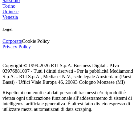
Sassuolo
Torino
Udinese
Venezia
Legal
Corporate
Cookie Policy
Privacy Policy
Copyright © 1999-
2026
RTI S.p.A. Business Digital - P.Iva
03976881007 - Tutti i diritti riservati - Per la pubblicità Mediamond
S.p.A. - RTI S.p.A., Mediaset N.V., sede legale Amsterdam (Paesi
Bassi) - Uffici Viale Europa 46, 20093 Cologno Monzese (MI)
Rispetto ai contenuti e ai dati personali trasmessi e/o riprodotti è
vietata ogni utilizzazione funzionale all’addestramento di sistemi di
intelligenza artificiale generativa. È altresì fatto divieto espresso di
utilizzare mezzi automatizzati di data scraping.