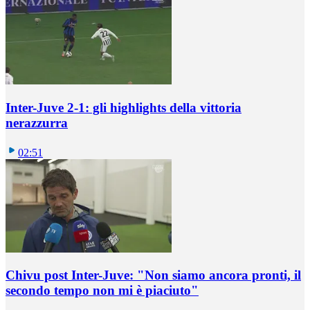
Inter-Juve 2-1: gli highlights della vittoria
nerazzurra
02:51
Chivu post Inter-Juve: "Non siamo ancora pronti, il
secondo tempo non mi è piaciuto"