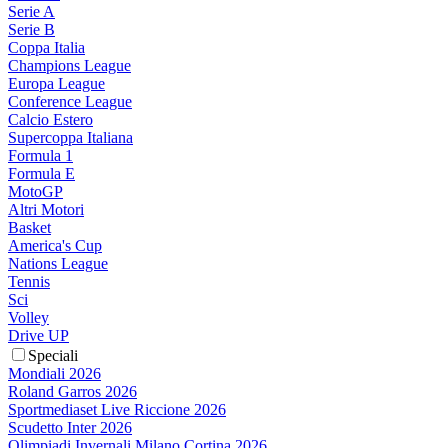
Serie A
Serie B
Coppa Italia
Champions League
Europa League
Conference League
Calcio Estero
Supercoppa Italiana
Formula 1
Formula E
MotoGP
Altri Motori
Basket
America's Cup
Nations League
Tennis
Sci
Volley
Drive UP
Speciali
Mondiali 2026
Roland Garros 2026
Sportmediaset Live Riccione 2026
Scudetto Inter 2026
Olimpiadi Invernali Milano Cortina 2026