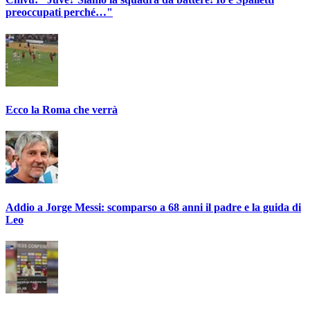
preoccupati perché…"
Ecco la Roma che verrà
Addio a Jorge Messi: scomparso a 68 anni il padre e la guida di
Leo