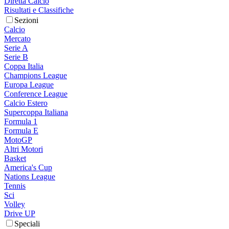
Diretta Calcio
Risultati e Classifiche
Sezioni
Calcio
Mercato
Serie A
Serie B
Coppa Italia
Champions League
Europa League
Conference League
Calcio Estero
Supercoppa Italiana
Formula 1
Formula E
MotoGP
Altri Motori
Basket
America's Cup
Nations League
Tennis
Sci
Volley
Drive UP
Speciali