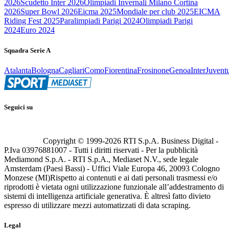
2026
Scudetto Inter 2026
Olimpiadi Invernali Milano Cortina
2026
Super Bowl 2026
Eicma 2025
Mondiale per club 2025
EICMA
Riding Fest 2025
Paralimpiadi Parigi 2024
Olimpiadi Parigi
2024
Euro 2024
Squadra Serie A
Atalanta
Bologna
Cagliari
Como
Fiorentina
Frosinone
Genoa
Inter
Juvent
Seguici su
Copyright © 1999-
2026
RTI S.p.A. Business Digital -
P.Iva 03976881007 - Tutti i diritti riservati - Per la pubblicità
Mediamond S.p.A. - RTI S.p.A., Mediaset N.V., sede legale
Amsterdam (Paesi Bassi) - Uffici Viale Europa 46, 20093 Cologno
Monzese (MI)
Rispetto ai contenuti e ai dati personali trasmessi e/o
riprodotti è vietata ogni utilizzazione funzionale all’addestramento di
sistemi di intelligenza artificiale generativa. È altresì fatto divieto
espresso di utilizzare mezzi automatizzati di data scraping.
Legal