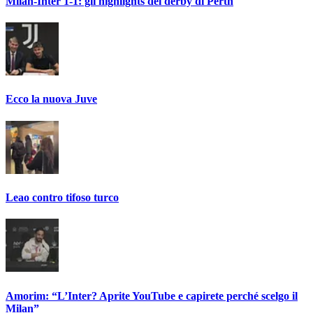
Milan-Inter 1-1: gli highlights del derby di Perth
Ecco la nuova Juve
Leao contro tifoso turco
Amorim: “L’Inter? Aprite YouTube e capirete perché scelgo il
Milan”