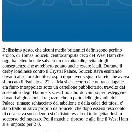
Bellissimo gesto, che alcuni media britannici definiscono perfino
eroico, di Tomas Soucek, centrocampista ceco deI West Ham che
oggi ha letteralmente salvato un raccattapalle, evitandogli
conseguenze che avrebbero potuto anche essere letali. Durante il
derby londinese contro il Crystal Palace, Soucek stava esultando
davanti al settore dei tifosi ospiti dopo aver segnato la rete che aveva
sbloccato il risultato al 22' st. Ma si e' accorto che un raccattapalle
era finito intrappolato sotto un cartellone pubblicitario, travolto dai
sostenitori degli Hammers scesi fino a bordo campo per festeggiare
davanti ai giocatori. Il ragazzo, che fa parte delle giovanili del
Palace, rimasto schiacciato dal tabellone e dalla calca dei tifosi, e'
stato tratto in salvo proprio da Soucek, che dopo essersi reso conto
di cosa stava succedendo si e' disinteressato di tutto gettandosi in
soccorso del ragazzo. Poi il match e' ripreso, e alla fine il West Ham
si e' imposto per 2-0.