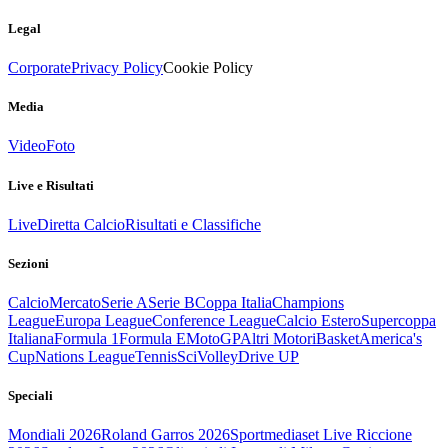
Legal
Corporate
Privacy Policy
Cookie Policy
Media
Video
Foto
Live e Risultati
Live
Diretta Calcio
Risultati e Classifiche
Sezioni
Calcio
Mercato
Serie A
Serie B
Coppa Italia
Champions
League
Europa League
Conference League
Calcio Estero
Supercoppa
Italiana
Formula 1
Formula E
MotoGP
Altri Motori
Basket
America's
Cup
Nations League
Tennis
Sci
Volley
Drive UP
Speciali
Mondiali 2026
Roland Garros 2026
Sportmediaset Live Riccione