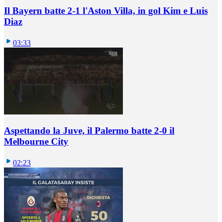
Il Bayern batte 2-1 l'Aston Villa, in gol Kim e Luis
Diaz
03:33
Aspettando la Juve, il Palermo batte 2-0 il
Melbourne City
02:23