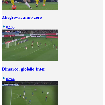
Zhegrova, anno zero
02:06
Dimarco, gioiello Inter
02:44