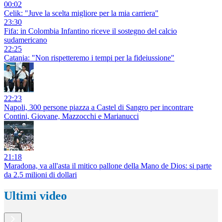
00:02
Celik: "Juve la scelta migliore per la mia carriera"
23:30
Fifa: in Colombia Infantino riceve il sostegno del calcio
sudamericano
22:25
Catania: "Non rispetteremo i tempi per la fideiussione"
22:23
Napoli, 300 persone piazza a Castel di Sangro per incontrare
Contini, Giovane, Mazzocchi e Marianucci
21:18
Maradona, va all'asta il mitico pallone della Mano de Dios: si parte
da 2.5 milioni di dollari
Ultimi video