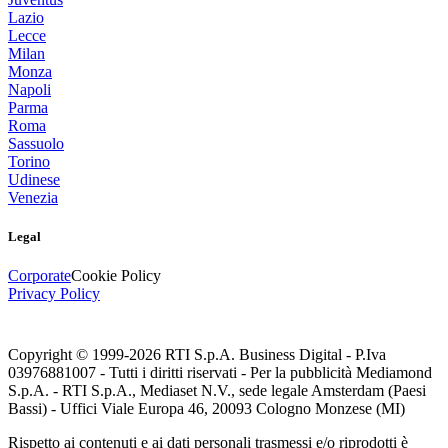
Lazio
Lecce
Milan
Monza
Napoli
Parma
Roma
Sassuolo
Torino
Udinese
Venezia
Legal
Corporate
Cookie Policy
Privacy Policy
Copyright © 1999-
2026
RTI S.p.A. Business Digital - P.Iva
03976881007 - Tutti i diritti riservati - Per la pubblicità Mediamond
S.p.A. - RTI S.p.A., Mediaset N.V., sede legale Amsterdam (Paesi
Bassi) - Uffici Viale Europa 46, 20093 Cologno Monzese (MI)
Rispetto ai contenuti e ai dati personali trasmessi e/o riprodotti è