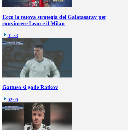
Ecco la nuova strategia del Galatasaray per
convincere Leao e il Milan
01:33
Gattuso si gode Ratkov
02:09