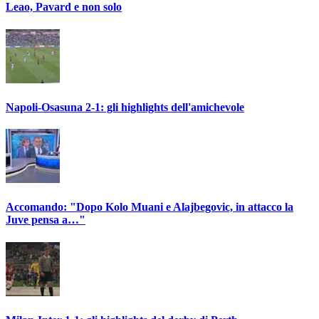
Leao, Pavard e non solo
Napoli-Osasuna 2-1: gli highlights dell'amichevole
Accomando: "Dopo Kolo Muani e Alajbegovic, in attacco la
Juve pensa a…"