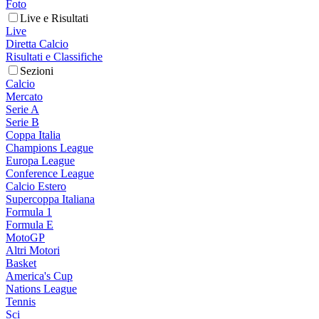
Foto
Live e Risultati
Live
Diretta Calcio
Risultati e Classifiche
Sezioni
Calcio
Mercato
Serie A
Serie B
Coppa Italia
Champions League
Europa League
Conference League
Calcio Estero
Supercoppa Italiana
Formula 1
Formula E
MotoGP
Altri Motori
Basket
America's Cup
Nations League
Tennis
Sci