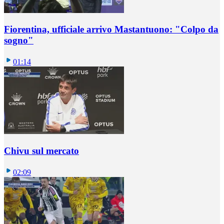
Fiorentina, ufficiale arrivo Mastantuono: "Colpo da
sogno"
01:14
Chivu sul mercato
02:09