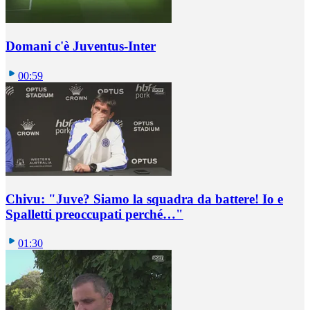
Domani c'è Juventus-Inter
00:59
Chivu: "Juve? Siamo la squadra da battere! Io e
Spalletti preoccupati perché…"
01:30