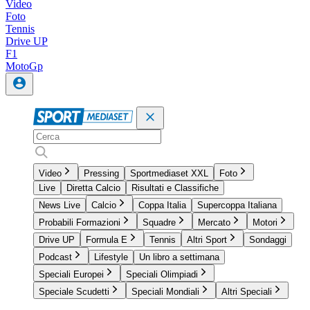
Video
Foto
Tennis
Drive UP
F1
MotoGp
Video
Pressing
Sportmediaset XXL
Foto
Live
Diretta Calcio
Risultati e Classifiche
News Live
Calcio
Coppa Italia
Supercoppa Italiana
Probabili Formazioni
Squadre
Mercato
Motori
Drive UP
Formula E
Tennis
Altri Sport
Sondaggi
Podcast
Lifestyle
Un libro a settimana
Speciali Europei
Speciali Olimpiadi
Speciale Scudetti
Speciali Mondiali
Altri Speciali