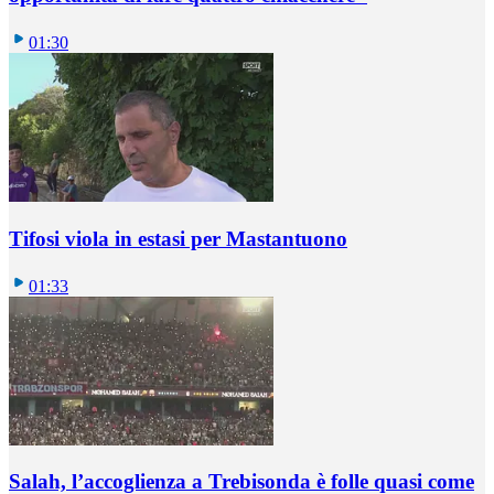
01:30
Tifosi viola in estasi per Mastantuono
01:33
Salah, l’accoglienza a Trebisonda è folle quasi come