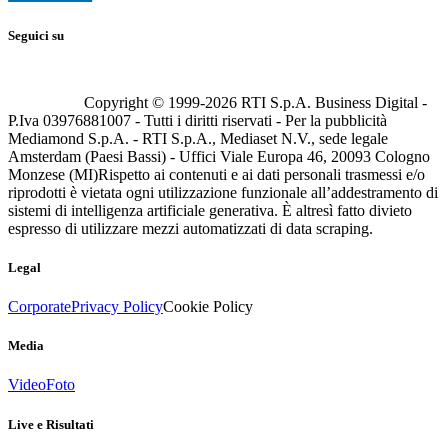
Seguici su
Copyright © 1999-
2026
RTI S.p.A. Business Digital -
P.Iva 03976881007 - Tutti i diritti riservati - Per la pubblicità
Mediamond S.p.A. - RTI S.p.A., Mediaset N.V., sede legale
Amsterdam (Paesi Bassi) - Uffici Viale Europa 46, 20093 Cologno
Monzese (MI)
Rispetto ai contenuti e ai dati personali trasmessi e/o
riprodotti è vietata ogni utilizzazione funzionale all’addestramento di
sistemi di intelligenza artificiale generativa. È altresì fatto divieto
espresso di utilizzare mezzi automatizzati di data scraping.
Legal
Corporate
Privacy Policy
Cookie Policy
Media
Video
Foto
Live e Risultati