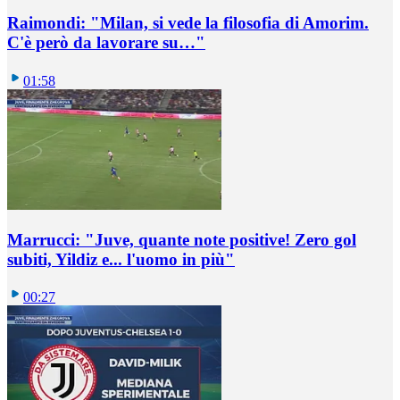
Raimondi: "Milan, si vede la filosofia di Amorim.
C'è però da lavorare su…"
01:58
Marrucci: "Juve, quante note positive! Zero gol
subiti, Yildiz e... l'uomo in più"
00:27