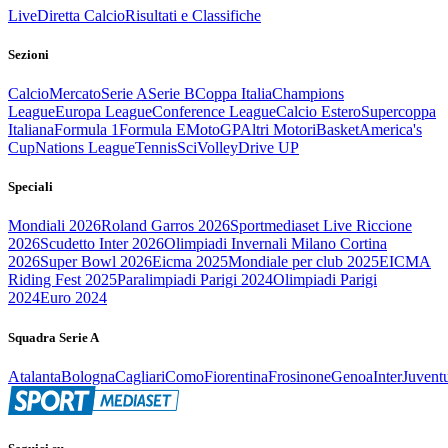
Live
Diretta Calcio
Risultati e Classifiche
Sezioni
Calcio
Mercato
Serie A
Serie B
Coppa Italia
Champions
League
Europa League
Conference League
Calcio Estero
Supercoppa
Italiana
Formula 1
Formula E
MotoGP
Altri Motori
Basket
America's
Cup
Nations League
Tennis
Sci
Volley
Drive UP
Speciali
Mondiali 2026
Roland Garros 2026
Sportmediaset Live Riccione
2026
Scudetto Inter 2026
Olimpiadi Invernali Milano Cortina
2026
Super Bowl 2026
Eicma 2025
Mondiale per club 2025
EICMA
Riding Fest 2025
Paralimpiadi Parigi 2024
Olimpiadi Parigi
2024
Euro 2024
Squadra Serie A
Atalanta
Bologna
Cagliari
Como
Fiorentina
Frosinone
Genoa
Inter
Juvent