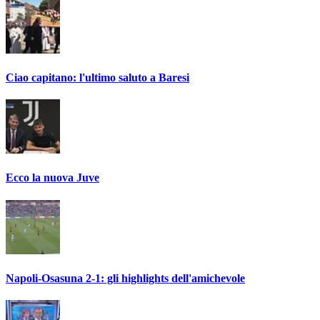
Ciao capitano: l'ultimo saluto a Baresi
Ecco la nuova Juve
Napoli-Osasuna 2-1: gli highlights dell'amichevole