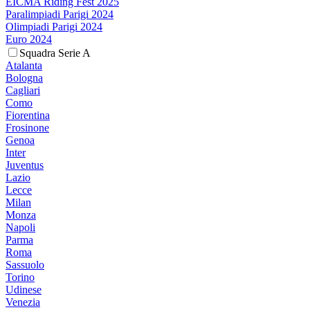
EICMA Riding Fest 2025
Paralimpiadi Parigi 2024
Olimpiadi Parigi 2024
Euro 2024
Squadra Serie A
Atalanta
Bologna
Cagliari
Como
Fiorentina
Frosinone
Genoa
Inter
Juventus
Lazio
Lecce
Milan
Monza
Napoli
Parma
Roma
Sassuolo
Torino
Udinese
Venezia