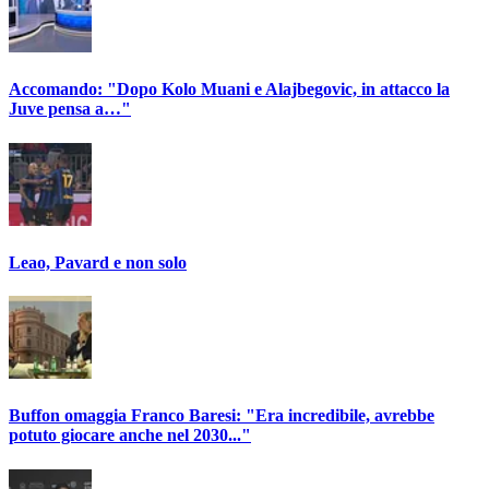
Accomando: "Dopo Kolo Muani e Alajbegovic, in attacco la
Juve pensa a…"
Leao, Pavard e non solo
Buffon omaggia Franco Baresi: "Era incredibile, avrebbe
potuto giocare anche nel 2030..."