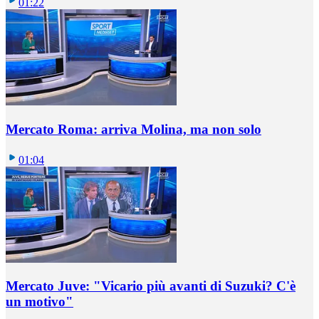
01:22
Mercato Roma: arriva Molina, ma non solo
01:04
Mercato Juve: "Vicario più avanti di Suzuki? C'è
un motivo"