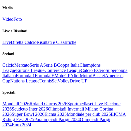
Media
Video
Foto
Live e Risultati
Live
Diretta Calcio
Risultati e Classifiche
Sezioni
Calcio
Mercato
Serie A
Serie B
Coppa Italia
Champions
League
Europa League
Conference League
Calcio Estero
Supercoppa
Italiana
Formula 1
Formula E
MotoGP
Altri Motori
Basket
America's
Cup
Nations League
Tennis
Sci
Volley
Drive UP
Speciali
Mondiali 2026
Roland Garros 2026
Sportmediaset Live Riccione
2026
Scudetto Inter 2026
Olimpiadi Invernali Milano Cortina
2026
Super Bowl 2026
Eicma 2025
Mondiale per club 2025
EICMA
Riding Fest 2025
Paralimpiadi Parigi 2024
Olimpiadi Parigi
2024
Euro 2024