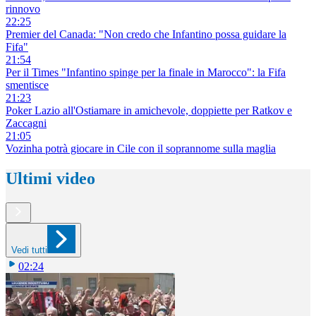
rinnovo
22:25
Premier del Canada: "Non credo che Infantino possa guidare la
Fifa"
21:54
Per il Times "Infantino spinge per la finale in Marocco": la Fifa
smentisce
21:23
Poker Lazio all'Ostiamare in amichevole, doppiette per Ratkov e
Zaccagni
21:05
Vozinha potrà giocare in Cile con il soprannome sulla maglia
Ultimi video
Vedi tutti
02:24