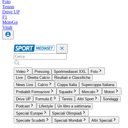
Foto
Tennis
Drive UP
F1
MotoGp
Virali
Video
Pressing
Sportmediaset XXL
Foto
Live
Diretta Calcio
Risultati e Classifiche
News Live
Calcio
Coppa Italia
Supercoppa Italiana
Probabili Formazioni
Squadre
Mercato
Motori
Drive UP
Formula E
Tennis
Altri Sport
Sondaggi
Podcast
Lifestyle
Un libro a settimana
Speciali Europei
Speciali Olimpiadi
Speciale Scudetti
Speciali Mondiali
Altri Speciali