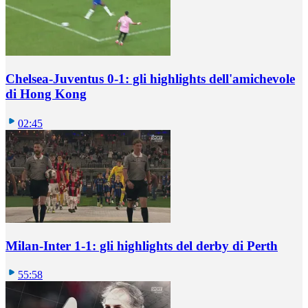
Chelsea-Juventus 0-1: gli highlights dell'amichevole
di Hong Kong
02:45
Milan-Inter 1-1: gli highlights del derby di Perth
55:58