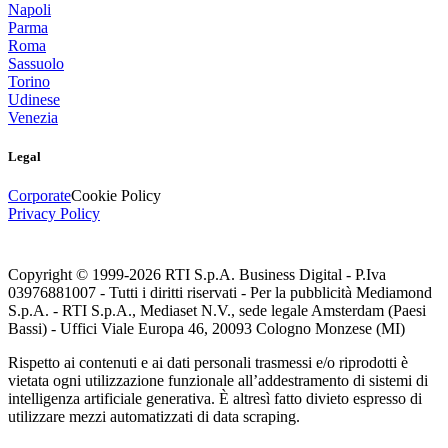
Napoli
Parma
Roma
Sassuolo
Torino
Udinese
Venezia
Legal
Corporate
Cookie Policy
Privacy Policy
Copyright © 1999-
2026
RTI S.p.A. Business Digital - P.Iva
03976881007 - Tutti i diritti riservati - Per la pubblicità Mediamond
S.p.A. - RTI S.p.A., Mediaset N.V., sede legale Amsterdam (Paesi
Bassi) - Uffici Viale Europa 46, 20093 Cologno Monzese (MI)
Rispetto ai contenuti e ai dati personali trasmessi e/o riprodotti è
vietata ogni utilizzazione funzionale all’addestramento di sistemi di
intelligenza artificiale generativa. È altresì fatto divieto espresso di
utilizzare mezzi automatizzati di data scraping.