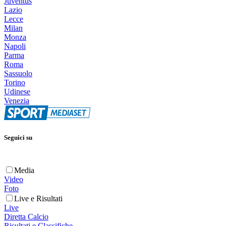
Juventus
Lazio
Lecce
Milan
Monza
Napoli
Parma
Roma
Sassuolo
Torino
Udinese
Venezia
Seguici su
Media
Video
Foto
Live e Risultati
Live
Diretta Calcio
Risultati e Classifiche