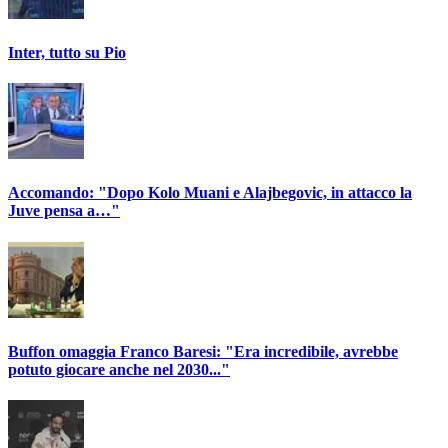
Inter, tutto su Pio
Accomando: "Dopo Kolo Muani e Alajbegovic, in attacco la
Juve pensa a…"
Buffon omaggia Franco Baresi: "Era incredibile, avrebbe
potuto giocare anche nel 2030..."