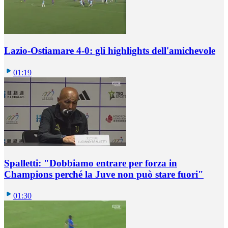
Lazio-Ostiamare 4-0: gli highlights dell'amichevole
01:19
Spalletti: "Dobbiamo entrare per forza in
Champions perché la Juve non può stare fuori"
01:30