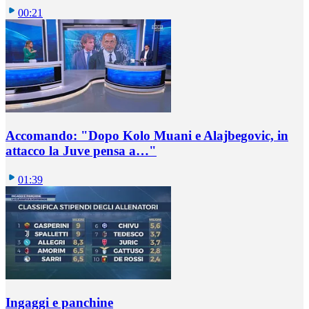
00:21
Accomando: "Dopo Kolo Muani e Alajbegovic, in
attacco la Juve pensa a…"
01:39
Ingaggi e panchine