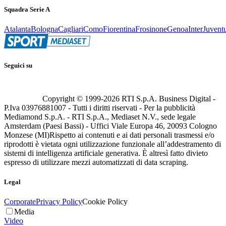
Squadra Serie A
Atalanta
Bologna
Cagliari
Como
Fiorentina
Frosinone
Genoa
Inter
Juvent
Seguici su
Copyright © 1999-
2026
RTI S.p.A. Business Digital -
P.Iva 03976881007 - Tutti i diritti riservati - Per la pubblicità
Mediamond S.p.A. - RTI S.p.A., Mediaset N.V., sede legale
Amsterdam (Paesi Bassi) - Uffici Viale Europa 46, 20093 Cologno
Monzese (MI)
Rispetto ai contenuti e ai dati personali trasmessi e/o
riprodotti è vietata ogni utilizzazione funzionale all’addestramento di
sistemi di intelligenza artificiale generativa. È altresì fatto divieto
espresso di utilizzare mezzi automatizzati di data scraping.
Legal
Corporate
Privacy Policy
Cookie Policy
Media
Video