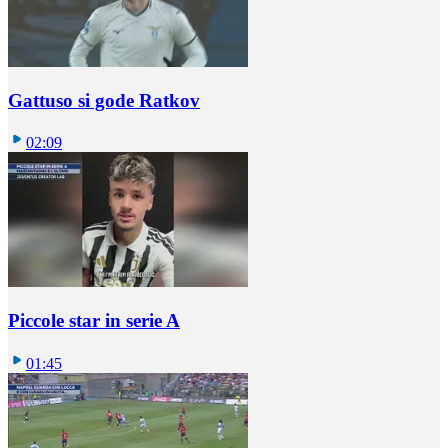
Gattuso si gode Ratkov
02:09
Piccole star in serie A
01:45