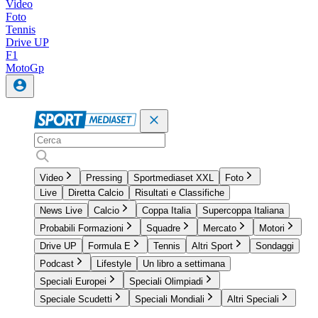
Video
Foto
Tennis
Drive UP
F1
MotoGp
Video
Pressing
Sportmediaset XXL
Foto
Live
Diretta Calcio
Risultati e Classifiche
News Live
Calcio
Coppa Italia
Supercoppa Italiana
Probabili Formazioni
Squadre
Mercato
Motori
Drive UP
Formula E
Tennis
Altri Sport
Sondaggi
Podcast
Lifestyle
Un libro a settimana
Speciali Europei
Speciali Olimpiadi
Speciale Scudetti
Speciali Mondiali
Altri Speciali