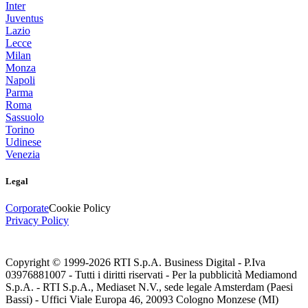
Inter
Juventus
Lazio
Lecce
Milan
Monza
Napoli
Parma
Roma
Sassuolo
Torino
Udinese
Venezia
Legal
Corporate
Cookie Policy
Privacy Policy
Copyright © 1999-
2026
RTI S.p.A. Business Digital - P.Iva
03976881007 - Tutti i diritti riservati - Per la pubblicità Mediamond
S.p.A. - RTI S.p.A., Mediaset N.V., sede legale Amsterdam (Paesi
Bassi) - Uffici Viale Europa 46, 20093 Cologno Monzese (MI)