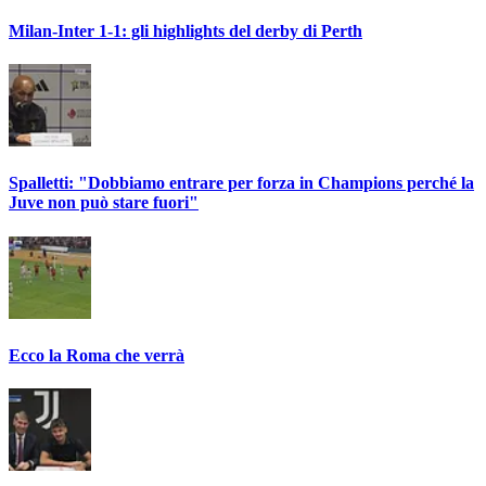
Milan-Inter 1-1: gli highlights del derby di Perth
Spalletti: "Dobbiamo entrare per forza in Champions perché la
Juve non può stare fuori"
Ecco la Roma che verrà