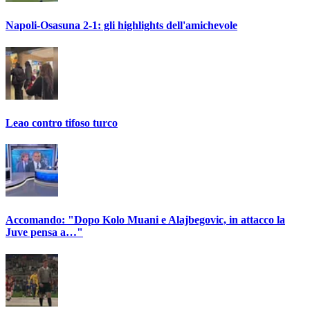
Napoli-Osasuna 2-1: gli highlights dell'amichevole
Leao contro tifoso turco
Accomando: "Dopo Kolo Muani e Alajbegovic, in attacco la
Juve pensa a…"