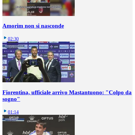
Amorim non si nasconde
02:30
Fiorentina, ufficiale arrivo Mastantuono: "Colpo da
sogno"
01:14