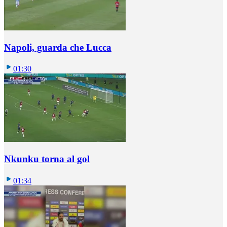
Napoli, guarda che Lucca
01:30
Nkunku torna al gol
01:34