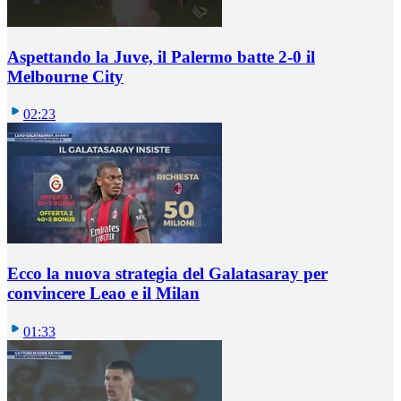
Aspettando la Juve, il Palermo batte 2-0 il
Melbourne City
02:23
Ecco la nuova strategia del Galatasaray per
convincere Leao e il Milan
01:33