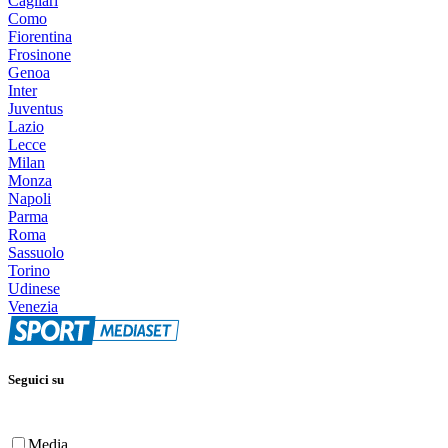
Cagliari
Como
Fiorentina
Frosinone
Genoa
Inter
Juventus
Lazio
Lecce
Milan
Monza
Napoli
Parma
Roma
Sassuolo
Torino
Udinese
Venezia
Seguici su
Media