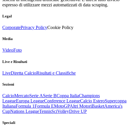
espresso di utilizzare mezzi automatizzati di data scraping.
Legal
Corporate
Privacy Policy
Cookie Policy
Media
Video
Foto
Live e Risultati
Live
Diretta Calcio
Risultati e Classifiche
Sezioni
Calcio
Mercato
Serie A
Serie B
Coppa Italia
Champions
League
Europa League
Conference League
Calcio Estero
Supercoppa
Italiana
Formula 1
Formula E
MotoGP
Altri Motori
Basket
America's
Cup
Nations League
Tennis
Sci
Volley
Drive UP
Speciali