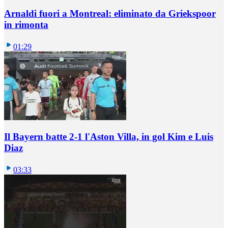
Arnaldi fuori a Montreal: eliminato da Griekspoor
in rimonta
01:29
Il Bayern batte 2-1 l'Aston Villa, in gol Kim e Luis
Diaz
03:33