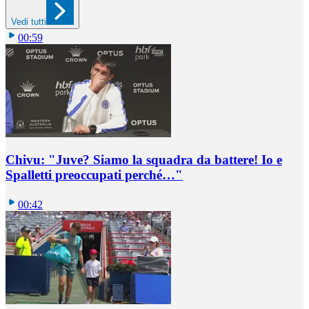
Vedi tutti
00:59
Chivu: "Juve? Siamo la squadra da battere! Io e
Spalletti preoccupati perché…"
00:42