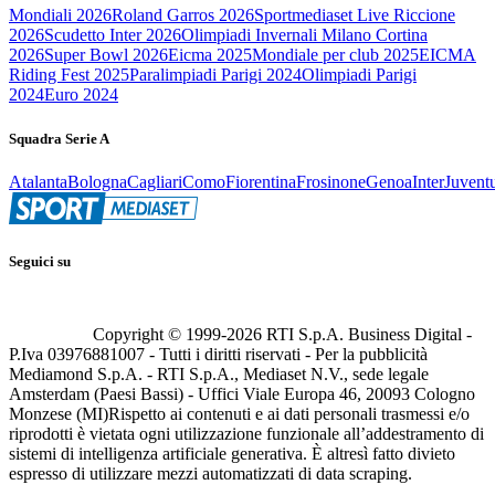
Mondiali 2026
Roland Garros 2026
Sportmediaset Live Riccione
2026
Scudetto Inter 2026
Olimpiadi Invernali Milano Cortina
2026
Super Bowl 2026
Eicma 2025
Mondiale per club 2025
EICMA
Riding Fest 2025
Paralimpiadi Parigi 2024
Olimpiadi Parigi
2024
Euro 2024
Squadra Serie A
Atalanta
Bologna
Cagliari
Como
Fiorentina
Frosinone
Genoa
Inter
Juvent
Seguici su
Copyright © 1999-
2026
RTI S.p.A. Business Digital -
P.Iva 03976881007 - Tutti i diritti riservati - Per la pubblicità
Mediamond S.p.A. - RTI S.p.A., Mediaset N.V., sede legale
Amsterdam (Paesi Bassi) - Uffici Viale Europa 46, 20093 Cologno
Monzese (MI)
Rispetto ai contenuti e ai dati personali trasmessi e/o
riprodotti è vietata ogni utilizzazione funzionale all’addestramento di
sistemi di intelligenza artificiale generativa. È altresì fatto divieto
espresso di utilizzare mezzi automatizzati di data scraping.