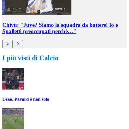
Chivu: "Juve? Siamo la squadra da battere! Io e
Spalletti preoccupati perché…"
I più visti di Calcio
Leao, Pavard e non solo