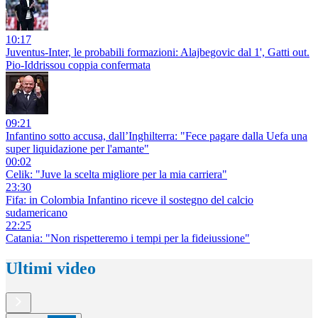
10:17
Juventus-Inter, le probabili formazioni: Alajbegovic dal 1', Gatti out.
Pio-Iddrissou coppia confermata
09:21
Infantino sotto accusa, dall’Inghilterra: "Fece pagare dalla Uefa una
super liquidazione per l'amante"
00:02
Celik: "Juve la scelta migliore per la mia carriera"
23:30
Fifa: in Colombia Infantino riceve il sostegno del calcio
sudamericano
22:25
Catania: "Non rispetteremo i tempi per la fideiussione"
Ultimi video