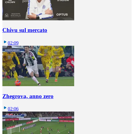
Chivu sul mercato
02:09
Zhegrova, anno zero
02:06