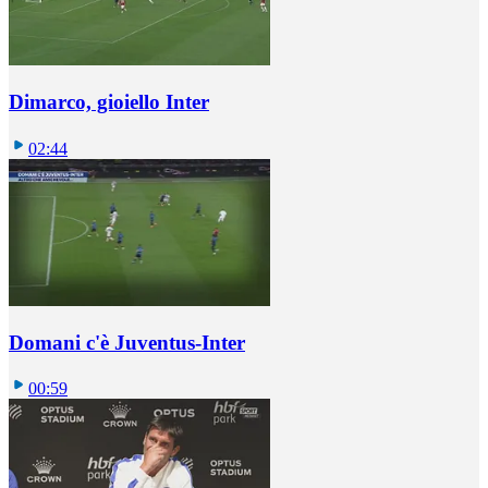
Dimarco, gioiello Inter
02:44
Domani c'è Juventus-Inter
00:59