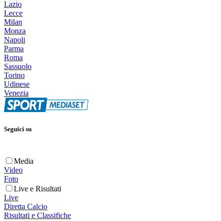
Lazio
Lecce
Milan
Monza
Napoli
Parma
Roma
Sassuolo
Torino
Udinese
Venezia
Seguici su
Media
Video
Foto
Live e Risultati
Live
Diretta Calcio
Risultati e Classifiche