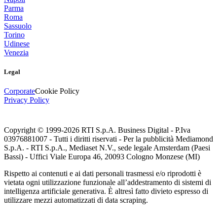
Parma
Roma
Sassuolo
Torino
Udinese
Venezia
Legal
Corporate
Cookie Policy
Privacy Policy
Copyright © 1999-
2026
RTI S.p.A. Business Digital - P.Iva
03976881007 - Tutti i diritti riservati - Per la pubblicità Mediamond
S.p.A. - RTI S.p.A., Mediaset N.V., sede legale Amsterdam (Paesi
Bassi) - Uffici Viale Europa 46, 20093 Cologno Monzese (MI)
Rispetto ai contenuti e ai dati personali trasmessi e/o riprodotti è
vietata ogni utilizzazione funzionale all’addestramento di sistemi di
intelligenza artificiale generativa. È altresì fatto divieto espresso di
utilizzare mezzi automatizzati di data scraping.