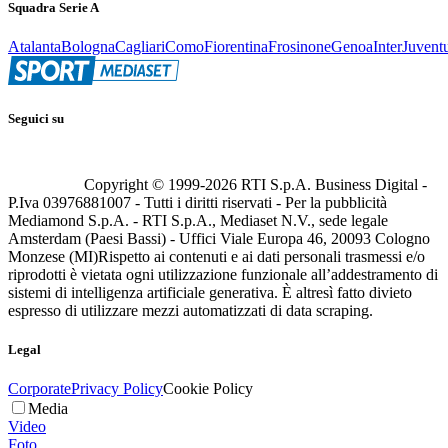
Squadra Serie A
Atalanta
Bologna
Cagliari
Como
Fiorentina
Frosinone
Genoa
Inter
Juvent
Seguici su
Copyright © 1999-
2026
RTI S.p.A. Business Digital -
P.Iva 03976881007 - Tutti i diritti riservati - Per la pubblicità
Mediamond S.p.A. - RTI S.p.A., Mediaset N.V., sede legale
Amsterdam (Paesi Bassi) - Uffici Viale Europa 46, 20093 Cologno
Monzese (MI)
Rispetto ai contenuti e ai dati personali trasmessi e/o
riprodotti è vietata ogni utilizzazione funzionale all’addestramento di
sistemi di intelligenza artificiale generativa. È altresì fatto divieto
espresso di utilizzare mezzi automatizzati di data scraping.
Legal
Corporate
Privacy Policy
Cookie Policy
Media
Video
Foto