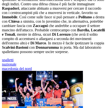
degli indizi. Contro una difesa chiusa è più facile immaginare
Raspadori
, attaccante abituato a muoversi per cercare il raccordo
con i centrocampisti più che a muoversi in verticale, favorito su
Immobile
. Così come sulle fasce si può pensare a
Politano
a destra
con
Chiesa
a sinistra, con lo juventino che, in alternativa, potrebbe
cambiare fascia con
Zaccagni
che andrebbe a occupare il settore
mancino dell'attacco. Probabile centrocampo con
Barella, Locatelli
e Tonali
, mentre in difesa, sicuri
Di Lorenzo
(che avrà il solito
compito di accentrarsi o allargarsi a seconda dei movimenti
dell'esterno alto) e
Di Marco
. In mezzo è facile ipotizzare la coppia
Scalvini-Bastoni
con
Donnarumma
in porta. Ma dal laboratorio
spallettiano possono sempre uscire sorprese.
spalletti
nazionale
macedonia del nord