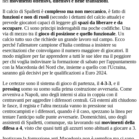
nei
movimenti offensivi, difensivi e nelle transizioni
.
Il calcio di Spalletti è
complesso ma non meccanico
, è fatto di
funzioni e non di ruoli
(secondo i dettami del calcio attuale) e
prevede giocatori capaci di leggere gli
spazi da liberare e da
occupare
. Ci sono principi inderogabili ma poche codifiche. Una
via di mezzo tra il
gioco di posizione e quello funzionale
. Un
calcio tutto suo che richiede un grande lavoro sul campo. Ecco
perché l'allenatore campione d'Italia continua a insistere su
esercitazioni che coinvolgano il numero maggiore di giocatori. Il
modo migliore per far apprendere a tutti le sue idee ma il peggiore
per chi voglia indovinare la formazione di sabato per l'appuntamento
con la Macedonia del Nord che, insieme a quello con l'Ucraina,
saranno già decisivi per le qualificazioni a Euro 2024.
Le certezze sono il sistema di gioco di partenza, il
4-3-3
, e il
pressing
uomo su uomo sulla prima costruzione avversaria. Come
avveniva a Napoli, uno degli interni si alza in coppia con il
centravanti per aggredire i difensori centrali. Gli esterni alti chiudono
le fasce, il regista e l'altra mezzala vanno in pressione sui
centrocampisti e i difensori, quando è il caso, spezzano la linea per
tentare l'anticipo sulle punte avversarie. Domenichini, uno degli
assistenti di Spalletti, comunque, sta lavorando sui
movimenti della
difesa a 4
, visto che quasi tutti gli azzurri sono abituati a giocare a 3.
Ipotizzare la formazione anti-Macedonia non è semplice ma ci sono