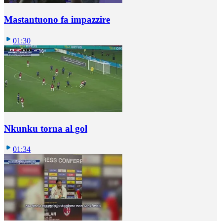
Mastantuono fa impazzire
01:30
Nkunku torna al gol
01:34