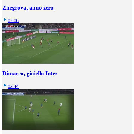
Zhegrova, anno zero
02:06
Dimarco, gioiello Inter
02:44