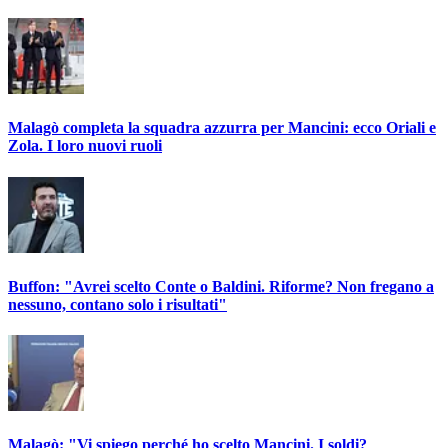
Malagò completa la squadra azzurra per Mancini: ecco Oriali e
Zola. I loro nuovi ruoli
Buffon: "Avrei scelto Conte o Baldini. Riforme? Non fregano a
nessuno, contano solo i risultati"
Malagò: "Vi spiego perché ho scelto Mancini. I soldi?