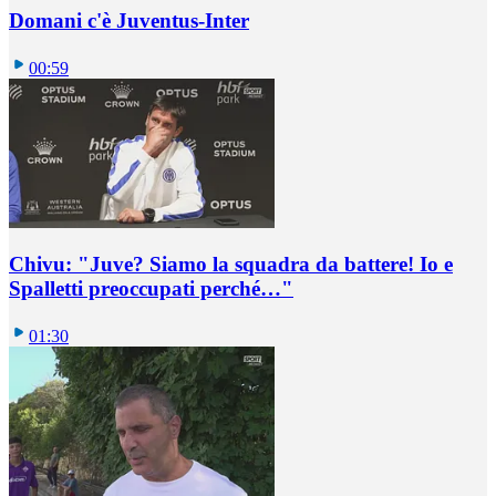
Domani c'è Juventus-Inter
00:59
Chivu: "Juve? Siamo la squadra da battere! Io e
Spalletti preoccupati perché…"
01:30