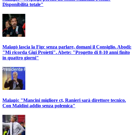
Disponibilità totale"
Malagò lascia la Figc senza parlare, domani il Consiglio. Abodi:
"Mi ricorda Gigi Proietti". Abete: "Progetto di 8-10 anni finito
in quattro giorni"
Malagò: "Mancini migliore ct, Ranieri sarà direttore tecnico.
Con Maldini addio senza polemica"