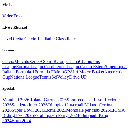
Media
Video
Foto
Live e Risultati
Live
Diretta Calcio
Risultati e Classifiche
Sezioni
Calcio
Mercato
Serie A
Serie B
Coppa Italia
Champions
League
Europa League
Conference League
Calcio Estero
Supercoppa
Italiana
Formula 1
Formula E
MotoGP
Altri Motori
Basket
America's
Cup
Nations League
Tennis
Sci
Volley
Drive UP
Speciali
Mondiali 2026
Roland Garros 2026
Sportmediaset Live Riccione
2026
Scudetto Inter 2026
Olimpiadi Invernali Milano Cortina
2026
Super Bowl 2026
Eicma 2025
Mondiale per club 2025
EICMA
Riding Fest 2025
Paralimpiadi Parigi 2024
Olimpiadi Parigi
2024
Euro 2024