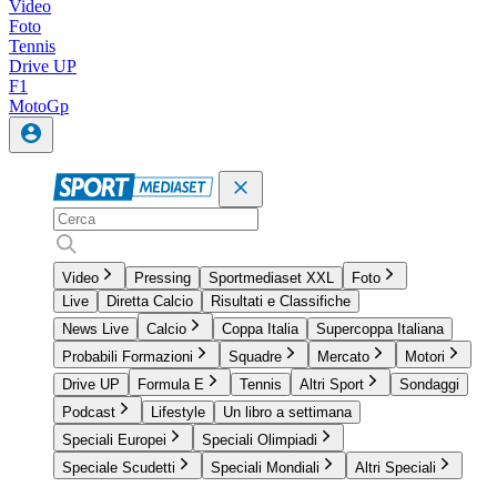
Video
Foto
Tennis
Drive UP
F1
MotoGp
Video
Pressing
Sportmediaset XXL
Foto
Live
Diretta Calcio
Risultati e Classifiche
News Live
Calcio
Coppa Italia
Supercoppa Italiana
Probabili Formazioni
Squadre
Mercato
Motori
Drive UP
Formula E
Tennis
Altri Sport
Sondaggi
Podcast
Lifestyle
Un libro a settimana
Speciali Europei
Speciali Olimpiadi
Speciale Scudetti
Speciali Mondiali
Altri Speciali