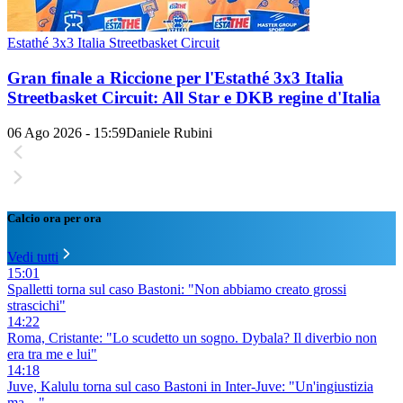
Estathé 3x3 Italia Streetbasket Circuit
Gran finale a Riccione per l'Estathé 3x3 Italia
Streetbasket Circuit: All Star e DKB regine d'Italia
06 Ago 2026 - 15:59
Daniele Rubini
Calcio ora per ora
Vedi tutti
15:01
Spalletti torna sul caso Bastoni: "Non abbiamo creato grossi
strascichi"
14:22
Roma, Cristante: "Lo scudetto un sogno. Dybala? Il diverbio non
era tra me e lui"
14:18
Juve, Kalulu torna sul caso Bastoni in Inter-Juve: "Un'ingiustizia
ma... "