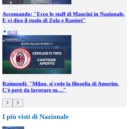
Accomando: "Ecco lo staff di Mancini in Nazionale.
E vi dico il ruolo di Zola e Ranieri"
01:51
Raimondi: "Milan, si vede la filosofia di Amorim.
C'è però da lavorare su…"
I più visti di Nazionale