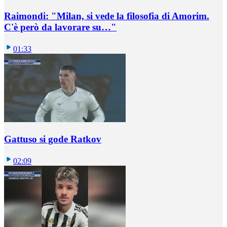
Raimondi: "Milan, si vede la filosofia di Amorim.
C'è però da lavorare su…"
01:33
Gattuso si gode Ratkov
02:09