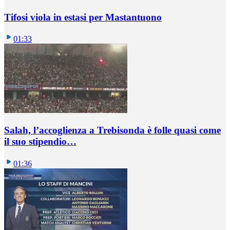
Tifosi viola in estasi per Mastantuono
01:33
Salah, l’accoglienza a Trebisonda è folle quasi come
il suo stipendio…
01:36