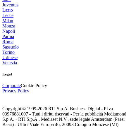
Juventus
Lazio
Lecce
Milan
Monza
Napoli
Parma
Roma
Sassuolo
Torino
Udinese
Venezia
Legal
Corporate
Cookie Policy
Privacy Policy
Copyright © 1999-
2026
RTI S.p.A. Business Digital - P.Iva
03976881007 - Tutti i diritti riservati - Per la pubblicità Mediamond
S.p.A. - RTI S.p.A., Mediaset N.V., sede legale Amsterdam (Paesi
Bassi) - Uffici Viale Europa 46, 20093 Cologno Monzese (MI)