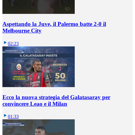
Aspettando la Juve, il Palermo batte 2-0 il
Melbourne City
02:23
Ecco la nuova strategia del Galatasaray per
convincere Leao e il Milan
01:33