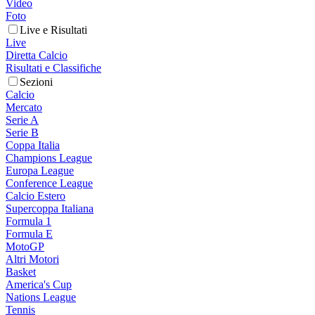
Video
Foto
Live e Risultati
Live
Diretta Calcio
Risultati e Classifiche
Sezioni
Calcio
Mercato
Serie A
Serie B
Coppa Italia
Champions League
Europa League
Conference League
Calcio Estero
Supercoppa Italiana
Formula 1
Formula E
MotoGP
Altri Motori
Basket
America's Cup
Nations League
Tennis