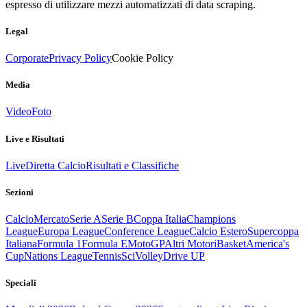
espresso di utilizzare mezzi automatizzati di data scraping.
Legal
Corporate
Privacy Policy
Cookie Policy
Media
Video
Foto
Live e Risultati
Live
Diretta Calcio
Risultati e Classifiche
Sezioni
Calcio
Mercato
Serie A
Serie B
Coppa Italia
Champions
League
Europa League
Conference League
Calcio Estero
Supercoppa
Italiana
Formula 1
Formula E
MotoGP
Altri Motori
Basket
America's
Cup
Nations League
Tennis
Sci
Volley
Drive UP
Speciali