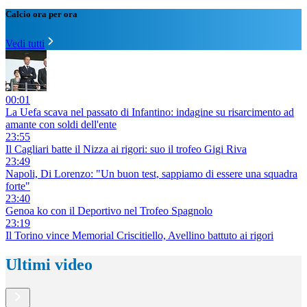
Calcio ora per ora
Vedi tutti
00:01
La Uefa scava nel passato di Infantino: indagine su risarcimento ad
amante con soldi dell'ente
23:55
Il Cagliari batte il Nizza ai rigori: suo il trofeo Gigi Riva
23:49
Napoli, Di Lorenzo: "Un buon test, sappiamo di essere una squadra
forte"
23:40
Genoa ko con il Deportivo nel Trofeo Spagnolo
23:19
Il Torino vince Memorial Criscitiello, Avellino battuto ai rigori
Ultimi video