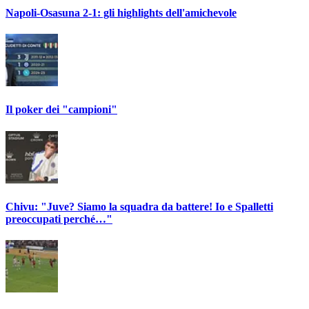
Napoli-Osasuna 2-1: gli highlights dell'amichevole
Il poker dei "campioni"
Chivu: "Juve? Siamo la squadra da battere! Io e Spalletti
preoccupati perché…"