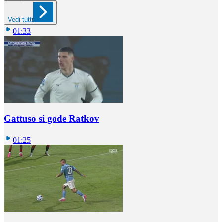
Vedi tutti
01:33
Gattuso si gode Ratkov
01:25