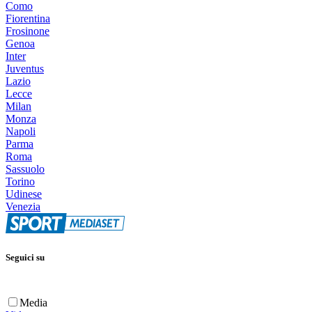
Como
Fiorentina
Frosinone
Genoa
Inter
Juventus
Lazio
Lecce
Milan
Monza
Napoli
Parma
Roma
Sassuolo
Torino
Udinese
Venezia
Seguici su
Media