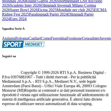
Mondiali 2026
Roland Garros 2026
Sportmediaset Live Riccione
2026
Scudetto Inter 2026
Olimpiadi Invernali Milano Cortina
2026
Super Bowl 2026
Eicma 2025
Mondiale per club 2025
EICMA
Riding Fest 2025
Paralimpiadi Parigi 2024
Olimpiadi Parigi
2024
Euro 2024
Squadra Serie A
Atalanta
Bologna
Cagliari
Como
Fiorentina
Frosinone
Genoa
Inter
Juvent
Seguici su
Copyright © 1999-
2026
RTI S.p.A. Business Digital -
P.Iva 03976881007 - Tutti i diritti riservati - Per la pubblicità
Mediamond S.p.A. - RTI S.p.A., Mediaset N.V., sede legale
Amsterdam (Paesi Bassi) - Uffici Viale Europa 46, 20093 Cologno
Monzese (MI)
Rispetto ai contenuti e ai dati personali trasmessi e/o
riprodotti è vietata ogni utilizzazione funzionale all’addestramento di
sistemi di intelligenza artificiale generativa. È altresì fatto divieto
espresso di utilizzare mezzi automatizzati di data scraping.