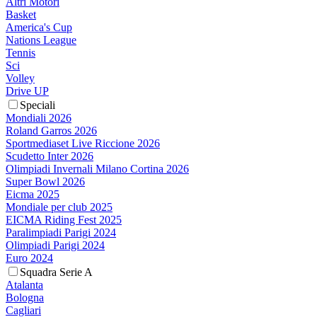
Altri Motori
Basket
America's Cup
Nations League
Tennis
Sci
Volley
Drive UP
Speciali
Mondiali 2026
Roland Garros 2026
Sportmediaset Live Riccione 2026
Scudetto Inter 2026
Olimpiadi Invernali Milano Cortina 2026
Super Bowl 2026
Eicma 2025
Mondiale per club 2025
EICMA Riding Fest 2025
Paralimpiadi Parigi 2024
Olimpiadi Parigi 2024
Euro 2024
Squadra Serie A
Atalanta
Bologna
Cagliari