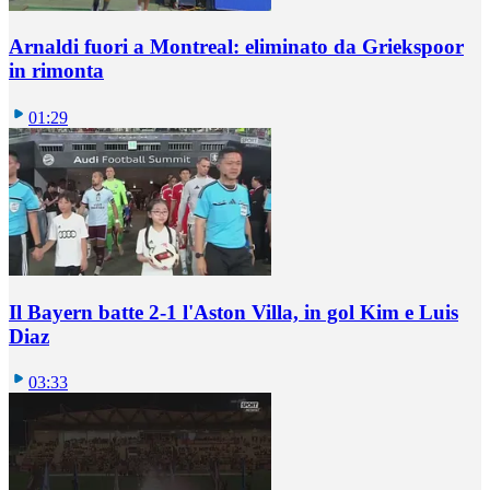
Arnaldi fuori a Montreal: eliminato da Griekspoor
in rimonta
01:29
Il Bayern batte 2-1 l'Aston Villa, in gol Kim e Luis
Diaz
03:33