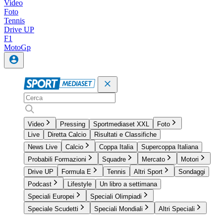
Video
Foto
Tennis
Drive UP
F1
MotoGp
Video
Pressing
Sportmediaset XXL
Foto
Live
Diretta Calcio
Risultati e Classifiche
News Live
Calcio
Coppa Italia
Supercoppa Italiana
Probabili Formazioni
Squadre
Mercato
Motori
Drive UP
Formula E
Tennis
Altri Sport
Sondaggi
Podcast
Lifestyle
Un libro a settimana
Speciali Europei
Speciali Olimpiadi
Speciale Scudetti
Speciali Mondiali
Altri Speciali