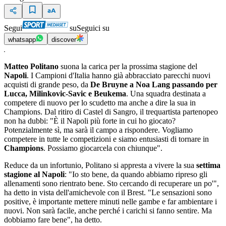
Segui
su
Seguici su
whatsapp
discover
Matteo Politano
suona la carica per la prossima stagione del
Napoli
. I Campioni d'Italia hanno già abbracciato parecchi nuovi
acquisti di grande peso, da
De Bruyne a Noa Lang passando per
Lucca, Milinkovic-Savic e Beukema
. Una squadra destinata a
competere di nuovo per lo scudetto ma anche a dire la sua in
Champions. Dal ritiro di Castel di Sangro, il trequartista partenopeo
non ha dubbi: "È il Napoli più forte in cui ho giocato?
Potenzialmente sì, ma sarà il campo a rispondere. Vogliamo
competere in tutte le competizioni e siamo entusiasti di tornare in
Champions
. Possiamo giocarcela con chiunque".
Reduce da un infortunio, Politano si appresta a vivere la sua
settima
stagione al Napoli
: "Io sto bene, da quando abbiamo ripreso gli
allenamenti sono rientrato bene. Sto cercando di recuperare un po'",
ha detto in vista dell'amichevole con il Brest. "Le sensazioni sono
positive, è importante mettere minuti nelle gambe e far ambientare i
nuovi. Non sarà facile, anche perché i carichi si fanno sentire. Ma
dobbiamo fare bene", ha detto.