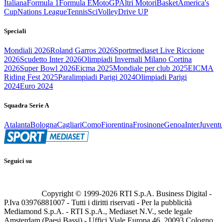
Italiana
Formula 1
Formula E
MotoGP
Altri Motori
Basket
America's
Cup
Nations League
Tennis
Sci
Volley
Drive UP
Speciali
Mondiali 2026
Roland Garros 2026
Sportmediaset Live Riccione
2026
Scudetto Inter 2026
Olimpiadi Invernali Milano Cortina
2026
Super Bowl 2026
Eicma 2025
Mondiale per club 2025
EICMA
Riding Fest 2025
Paralimpiadi Parigi 2024
Olimpiadi Parigi
2024
Euro 2024
Squadra Serie A
Atalanta
Bologna
Cagliari
Como
Fiorentina
Frosinone
Genoa
Inter
Juvent
Seguici su
Copyright © 1999-
2026
RTI S.p.A. Business Digital -
P.Iva 03976881007 - Tutti i diritti riservati - Per la pubblicità
Mediamond S.p.A. - RTI S.p.A., Mediaset N.V., sede legale
Amsterdam (Paesi Bassi) - Uffici Viale Europa 46, 20093 Cologno