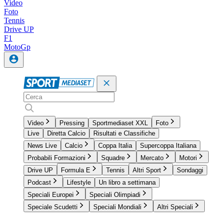
Video
Foto
Tennis
Drive UP
F1
MotoGp
Video
Pressing
Sportmediaset XXL
Foto
Live
Diretta Calcio
Risultati e Classifiche
News Live
Calcio
Coppa Italia
Supercoppa Italiana
Probabili Formazioni
Squadre
Mercato
Motori
Drive UP
Formula E
Tennis
Altri Sport
Sondaggi
Podcast
Lifestyle
Un libro a settimana
Speciali Europei
Speciali Olimpiadi
Speciale Scudetti
Speciali Mondiali
Altri Speciali