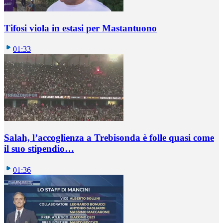
Tifosi viola in estasi per Mastantuono
01:33
Salah, l’accoglienza a Trebisonda è folle quasi come
il suo stipendio…
01:36