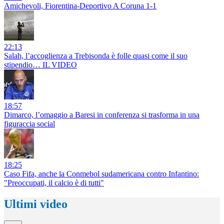
Amichevoli, Fiorentina-Deportivo A Coruna 1-1
22:13
Salah, l’accoglienza a Trebisonda è folle quasi come il suo
stipendio… IL VIDEO
18:57
Dimarco, l’omaggio a Baresi in conferenza si trasforma in una
figuraccia social
18:25
Caso Fifa, anche la Conmebol sudamericana contro Infantino:
"Preoccupati, il calcio è di tutti"
Ultimi video