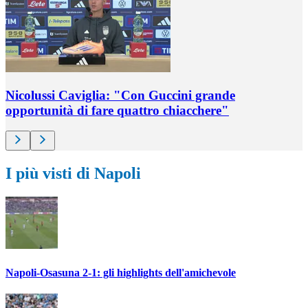
Nicolussi Caviglia: "Con Guccini grande
opportunità di fare quattro chiacchere"
I più visti di Napoli
Napoli-Osasuna 2-1: gli highlights dell'amichevole