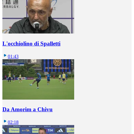
L'occhiolino di Spalletti
01:43
Da Amorim a Chivu
02:18