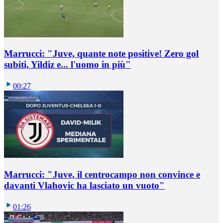
Marrucci: "Juve, quante note positive! Zero gol
subiti, Yildiz e... l'uomo in più"
00:27
Marrucci: "Juve, il centrocampo non convince e
davanti Vlahovic ha lasciato un vuoto"
01:26