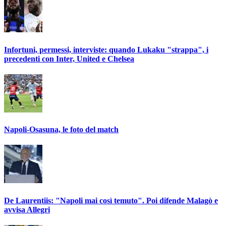
Infortuni, permessi, interviste: quando Lukaku "strappa", i
precedenti con Inter, United e Chelsea
Napoli-Osasuna, le foto del match
De Laurentiis: "Napoli mai così temuto". Poi difende Malagò e
avvisa Allegri