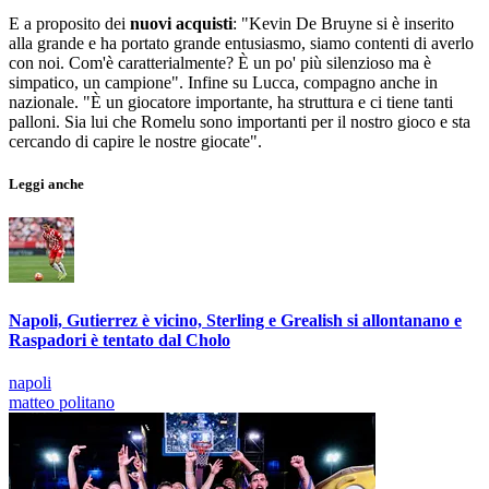
E a proposito dei
nuovi acquisti
: "Kevin De Bruyne si è inserito
alla grande e ha portato grande entusiasmo, siamo contenti di averlo
con noi. Com'è caratterialmente? È un po' più silenzioso ma è
simpatico, un campione". Infine su Lucca, compagno anche in
nazionale. "È un giocatore importante, ha struttura e ci tiene tanti
palloni. Sia lui che Romelu sono importanti per il nostro gioco e sta
cercando di capire le nostre giocate".
Leggi anche
Napoli, Gutierrez è vicino, Sterling e Grealish si allontanano e
Raspadori è tentato dal Cholo
napoli
matteo politano