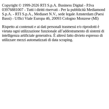
Copyright © 1999-
2026
RTI S.p.A. Business Digital - P.Iva
03976881007 - Tutti i diritti riservati - Per la pubblicità Mediamond
S.p.A. - RTI S.p.A., Mediaset N.V., sede legale Amsterdam (Paesi
Bassi) - Uffici Viale Europa 46, 20093 Cologno Monzese (MI)
Rispetto ai contenuti e ai dati personali trasmessi e/o riprodotti è
vietata ogni utilizzazione funzionale all’addestramento di sistemi di
intelligenza artificiale generativa. È altresì fatto divieto espresso di
utilizzare mezzi automatizzati di data scraping.