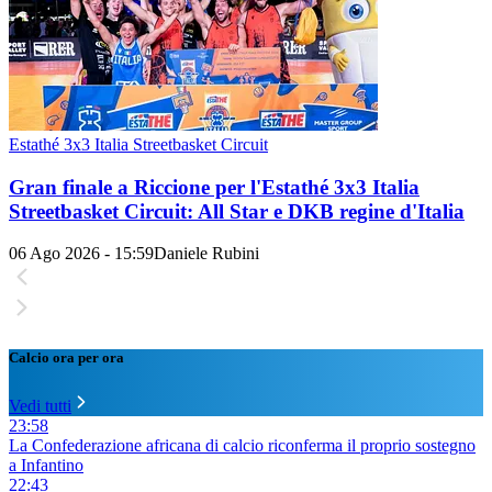
Estathé 3x3 Italia Streetbasket Circuit
Gran finale a Riccione per l'Estathé 3x3 Italia
Streetbasket Circuit: All Star e DKB regine d'Italia
06 Ago 2026 - 15:59
Daniele Rubini
Calcio ora per ora
Vedi tutti
23:58
La Confederazione africana di calcio riconferma il proprio sostegno
a Infantino
22:43