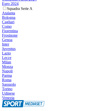
Euro 2024
Squadra Serie A
Atalanta
Bologna
Cagliari
Como
Fiorentina
Frosinone
Genoa
Inter
Juventus
Lazio
Lecce
Milan
Monza
Napoli
Parma
Roma
Sassuolo
Torino
Udinese
Venezia