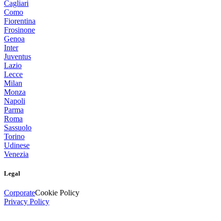
Cagliari
Como
Fiorentina
Frosinone
Genoa
Inter
Juventus
Lazio
Lecce
Milan
Monza
Napoli
Parma
Roma
Sassuolo
Torino
Udinese
Venezia
Legal
Corporate
Cookie Policy
Privacy Policy