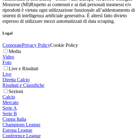
Monzese (MI)
Rispetto ai contenuti e ai dati personali trasmessi e/o
riprodotti è vietata ogni utilizzazione funzionale all’addestramento di
sistemi di intelligenza artificiale generativa. È altresì fatto divieto
espresso di utilizzare mezzi automatizzati di data scraping.
Legal
Corporate
Privacy Policy
Cookie Policy
Media
Video
Foto
Live e Risultati
Live
Diretta Calcio
Risultati e Classifiche
Sezioni
Calcio
Mercato
Serie A
Serie B
Coppa Italia
Champions League
Europa League
Conference League