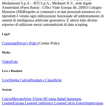
Mediamond S.p.A. - RTI S.p.A., Mediaset N.V., sede legale
Amsterdam (Paesi Bassi) - Uffici Viale Europa 46, 20093 Cologno
Monzese (MI)
Rispetto ai contenuti e ai dati personali trasmessi e/o
riprodotti è vietata ogni utilizzazione funzionale all’addestramento di
sistemi di intelligenza artificiale generativa. È altresì fatto divieto
espresso di utilizzare mezzi automatizzati di data scraping.
Legal
Corporate
Privacy Policy
Cookie Policy
Media
Video
Foto
Live e Risultati
Live
Diretta Calcio
Risultati e Classifiche
Sezioni
Calcio
Mercato
Serie A
Serie B
Coppa Italia
Champions
League
Europa League
Conference League
Calcio Estero
Supercoppa