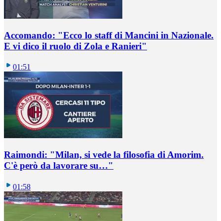
Accomando: "Ecco lo staff di Mancini in Nazionale.
E vi dico il ruolo di Zola e Ranieri"
01:51
Raimondi: "Milan, si vede la filosofia di Amorim.
C'è però da lavorare su…"
01:58