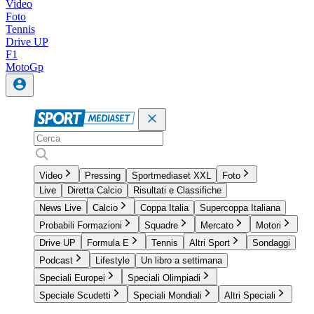
Video
Foto
Tennis
Drive UP
F1
MotoGp
Video
Pressing
Sportmediaset XXL
Foto
Live
Diretta Calcio
Risultati e Classifiche
News Live
Calcio
Coppa Italia
Supercoppa Italiana
Probabili Formazioni
Squadre
Mercato
Motori
Drive UP
Formula E
Tennis
Altri Sport
Sondaggi
Podcast
Lifestyle
Un libro a settimana
Speciali Europei
Speciali Olimpiadi
Speciale Scudetti
Speciali Mondiali
Altri Speciali