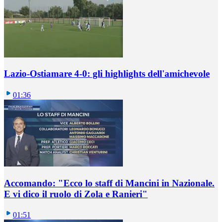
Lazio-Ostiamare 4-0: gli highlights dell'amichevole
01:36
Accomando: "Ecco lo staff di Mancini in Nazionale.
E vi dico il ruolo di Zola e Ranieri"
01:51