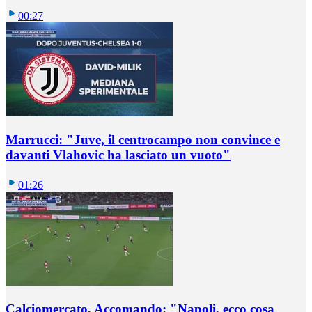
00:27
Marrucci: "Juve, il centrocampo non convince e
davanti Vlahovic ha lasciato un vuoto"
01:26
Calciomercato, Accomando: "Napoli, ecco cosa