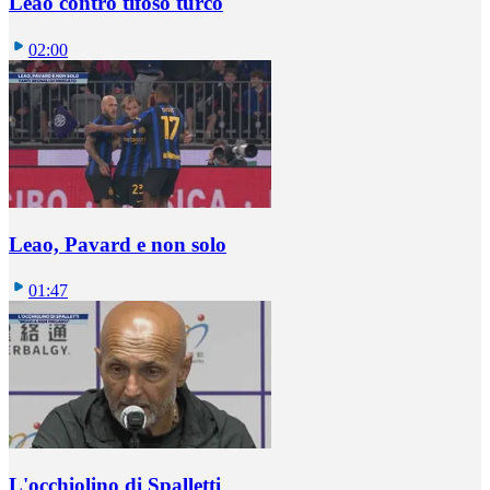
Leao contro tifoso turco
02:00
Leao, Pavard e non solo
01:47
L'occhiolino di Spalletti