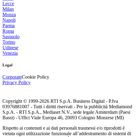
Lecce
Milan
Monza
Napoli
Parma
Roma
Sassuolo
Torino
Udinese
Venezia
Legal
Corporate
Cookie Policy
Privacy Policy
Copyright © 1999-
2026
RTI S.p.A. Business Digital - P.Iva
03976881007 - Tutti i diritti riservati - Per la pubblicità Mediamond
S.p.A. - RTI S.p.A., Mediaset N.V., sede legale Amsterdam (Paesi
Bassi) - Uffici Viale Europa 46, 20093 Cologno Monzese (MI)
Rispetto ai contenuti e ai dati personali trasmessi e/o riprodotti è
vietata ogni utilizzazione funzionale all’addestramento di sistemi di