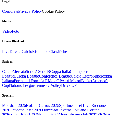
Legal
Corporate
Privacy Policy
Cookie Policy
Media
Video
Foto
Live e Risultati
Live
Diretta Calcio
Risultati e Classifiche
Sezioni
Calcio
Mercato
Serie A
Serie B
Coppa Italia
Champions
League
Europa League
Conference League
Calcio Estero
Supercoppa
Italiana
Formula 1
Formula E
MotoGP
Altri Motori
Basket
America's
Cup
Nations League
Tennis
Sci
Volley
Drive UP
Speciali
Mondiali 2026
Roland Garros 2026
Sportmediaset Live Riccione
2026
Scudetto Inter 2026
Olimpiadi Invernali Milano Cortina
2026
Super Bowl 2026
Eicma 2025
Mondiale per club 2025
EICMA