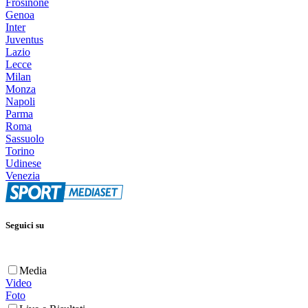
Frosinone
Genoa
Inter
Juventus
Lazio
Lecce
Milan
Monza
Napoli
Parma
Roma
Sassuolo
Torino
Udinese
Venezia
Seguici su
Media
Video
Foto