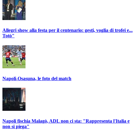
Allegri show alla festa per il centenario: gesti, voglia di trofei e...
Totò"
Napoli-Osasuna, le foto del match
Napoli fischia Malagò, ADL non ci sta: "Rappresenta l'Italia e
non si piega"