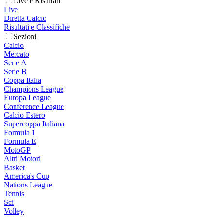
Live e Risultati
Live
Diretta Calcio
Risultati e Classifiche
Sezioni
Calcio
Mercato
Serie A
Serie B
Coppa Italia
Champions League
Europa League
Conference League
Calcio Estero
Supercoppa Italiana
Formula 1
Formula E
MotoGP
Altri Motori
Basket
America's Cup
Nations League
Tennis
Sci
Volley