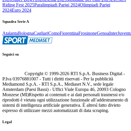
Riding Fest 2025
Paralimpiadi Parigi 2024
Olimpiadi Parigi
2024
Euro 2024
Squadra Serie A
Atalanta
Bologna
Cagliari
Como
Fiorentina
Frosinone
Genoa
Inter
Juvent
Seguici su
Copyright © 1999-
2026
RTI S.p.A. Business Digital -
P.Iva 03976881007 - Tutti i diritti riservati - Per la pubblicità
Mediamond S.p.A. - RTI S.p.A., Mediaset N.V., sede legale
Amsterdam (Paesi Bassi) - Uffici Viale Europa 46, 20093 Cologno
Monzese (MI)
Rispetto ai contenuti e ai dati personali trasmessi e/o
riprodotti è vietata ogni utilizzazione funzionale all’addestramento di
sistemi di intelligenza artificiale generativa. È altresì fatto divieto
espresso di utilizzare mezzi automatizzati di data scraping.
Legal