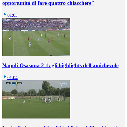
opportunità di fare quattro chiacchere"
01:03
Napoli-Osasuna 2-1: gli highlights dell'amichevole
01:04