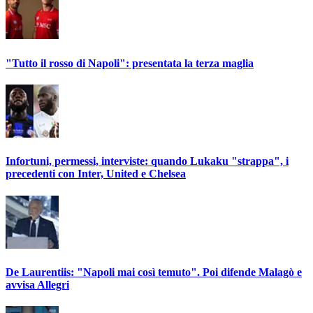
"Tutto il rosso di Napoli": presentata la terza maglia
Infortuni, permessi, interviste: quando Lukaku "strappa", i
precedenti con Inter, United e Chelsea
De Laurentiis: "Napoli mai così temuto". Poi difende Malagò e
avvisa Allegri