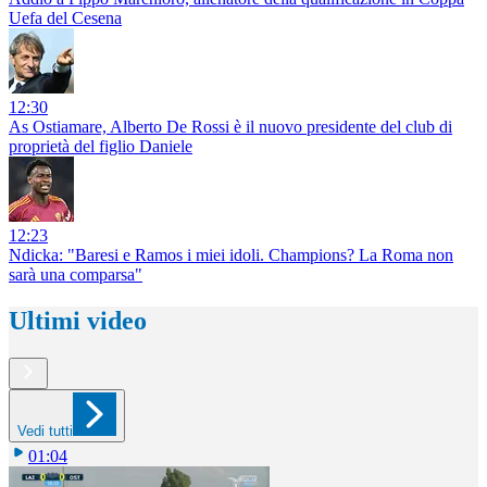
Uefa del Cesena
12:30
As Ostiamare, Alberto De Rossi è il nuovo presidente del club di
proprietà del figlio Daniele
12:23
Ndicka: "Baresi e Ramos i miei idoli. Champions? La Roma non
sarà una comparsa"
Ultimi video
Vedi tutti
01:04