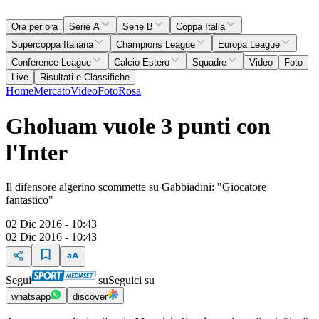
Ora per ora
Serie A
Serie B
Coppa Italia
Supercoppa Italiana
Champions League
Europa League
Conference League
Calcio Estero
Squadre
Video
Foto
Live
Risultati e Classifiche
Home
Mercato
Video
Foto
Rosa
Gholuam vuole 3 punti con
l'Inter
Il difensore algerino scommette su Gabbiadini: "Giocatore
fantastico"
02 Dic 2016 - 10:43
02 Dic 2016 - 10:43
Segui
su
Seguici su
whatsapp
discover