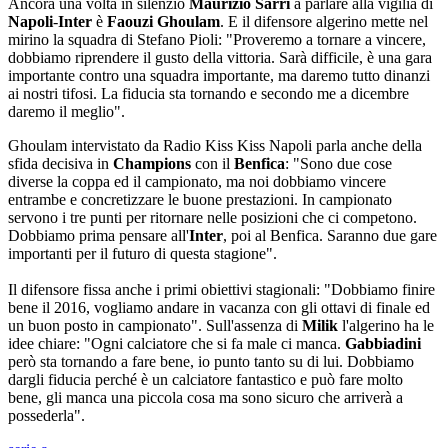
Ancora una volta in silenzio
Maurizio Sarri
a parlare alla vigilia di
Napoli
-
Inter
è
Faouzi Ghoulam
. E il difensore algerino mette nel
mirino la squadra di Stefano Pioli: "Proveremo a tornare a vincere,
dobbiamo riprendere il gusto della vittoria. Sarà difficile, è una gara
importante contro una squadra importante, ma daremo tutto dinanzi
ai nostri tifosi. La fiducia sta tornando e secondo me a dicembre
daremo il meglio".
Ghoulam intervistato da Radio Kiss Kiss Napoli parla anche della
sfida decisiva in
Champions
con il
Benfica
: "Sono due cose
diverse la coppa ed il campionato, ma noi dobbiamo vincere
entrambe e concretizzare le buone prestazioni. In campionato
servono i tre punti per ritornare nelle posizioni che ci competono.
Dobbiamo prima pensare all'
Inter
, poi al Benfica. Saranno due gare
importanti per il futuro di questa stagione".
Il difensore fissa anche i primi obiettivi stagionali: "Dobbiamo finire
bene il 2016, vogliamo andare in vacanza con gli ottavi di finale ed
un buon posto in campionato". Sull'assenza di
Milik
l'algerino ha le
idee chiare: "Ogni calciatore che si fa male ci manca.
Gabbiadini
però sta tornando a fare bene, io punto tanto su di lui. Dobbiamo
dargli fiducia perché è un calciatore fantastico e può fare molto
bene, gli manca una piccola cosa ma sono sicuro che arriverà a
possederla".