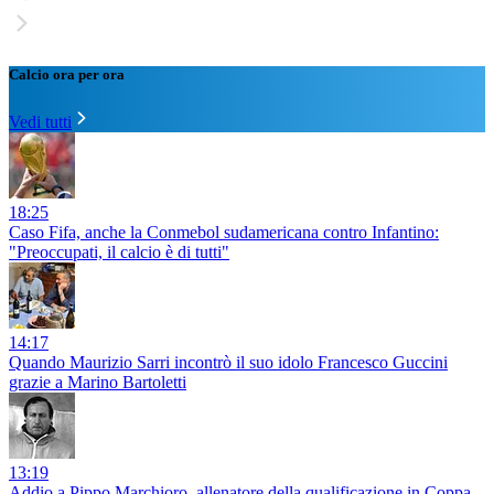
Calcio ora per ora
Vedi tutti
18:25
Caso Fifa, anche la Conmebol sudamericana contro Infantino:
"Preoccupati, il calcio è di tutti"
14:17
Quando Maurizio Sarri incontrò il suo idolo Francesco Guccini
grazie a Marino Bartoletti
13:19
Addio a Pippo Marchioro, allenatore della qualificazione in Coppa