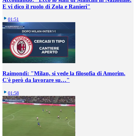
E vi dico il ruolo di Zola e Ranieri"
01:51
Raimondi: "Milan, si vede la filosofia di Amorim.
C'è però da lavorare su…"
01:58