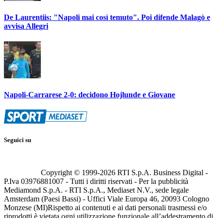
De Laurentiis: "Napoli mai così temuto". Poi difende Malagò e
avvisa Allegri
Napoli-Carrarese 2-0: decidono Hojlunde e Giovane
Seguici su
Copyright © 1999-
2026
RTI S.p.A. Business Digital -
P.Iva 03976881007 - Tutti i diritti riservati - Per la pubblicità
Mediamond S.p.A. - RTI S.p.A., Mediaset N.V., sede legale
Amsterdam (Paesi Bassi) - Uffici Viale Europa 46, 20093 Cologno
Monzese (MI)
Rispetto ai contenuti e ai dati personali trasmessi e/o
riprodotti è vietata ogni utilizzazione funzionale all’addestramento di