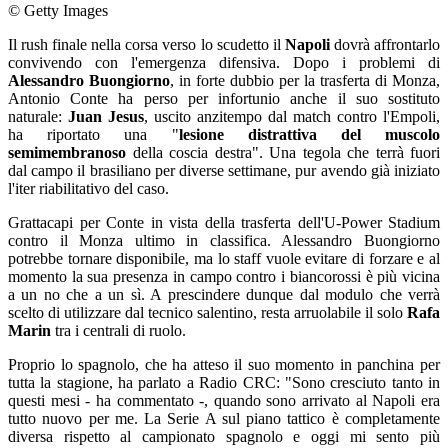
© Getty Images
Il rush finale nella corsa verso lo scudetto il
Napoli
dovrà affrontarlo
convivendo con l'emergenza difensiva. Dopo i problemi di
Alessandro Buongiorno
, in forte dubbio per la trasferta di Monza,
Antonio Conte ha perso per infortunio anche il suo sostituto
naturale:
Juan Jesus
, uscito anzitempo dal match contro l'Empoli,
ha riportato una "
lesione distrattiva del muscolo
semimembranoso
della coscia destra". Una tegola che terrà fuori
dal campo il brasiliano per diverse settimane, pur avendo già iniziato
l'iter riabilitativo del caso.
Grattacapi per Conte in vista della trasferta dell'U-Power Stadium
contro il Monza ultimo in classifica. Alessandro Buongiorno
potrebbe tornare disponibile, ma lo staff vuole evitare di forzare e al
momento la sua presenza in campo contro i biancorossi è più vicina
a un no che a un sì. A prescindere dunque dal modulo che verrà
scelto di utilizzare dal tecnico salentino, resta arruolabile il solo
Rafa
Marin
tra i centrali di ruolo.
Proprio lo spagnolo, che ha atteso il suo momento in panchina per
tutta la stagione, ha parlato a Radio CRC: "Sono cresciuto tanto in
questi mesi - ha commentato -, quando sono arrivato al Napoli era
tutto nuovo per me. La Serie A sul piano tattico è completamente
diversa rispetto al campionato spagnolo e oggi mi sento più