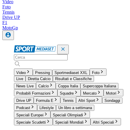
Video
Foto
Tennis
Drive UP
F1
MotoGp
Video
Pressing
Sportmediaset XXL
Foto
Live
Diretta Calcio
Risultati e Classifiche
News Live
Calcio
Coppa Italia
Supercoppa Italiana
Probabili Formazioni
Squadre
Mercato
Motori
Drive UP
Formula E
Tennis
Altri Sport
Sondaggi
Podcast
Lifestyle
Un libro a settimana
Speciali Europei
Speciali Olimpiadi
Speciale Scudetti
Speciali Mondiali
Altri Speciali