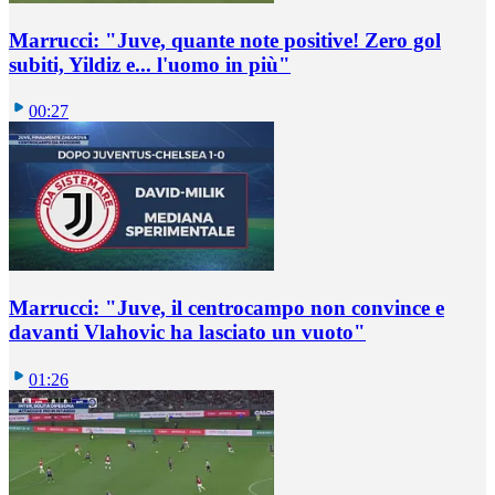
Marrucci: "Juve, quante note positive! Zero gol
subiti, Yildiz e... l'uomo in più"
00:27
Marrucci: "Juve, il centrocampo non convince e
davanti Vlahovic ha lasciato un vuoto"
01:26