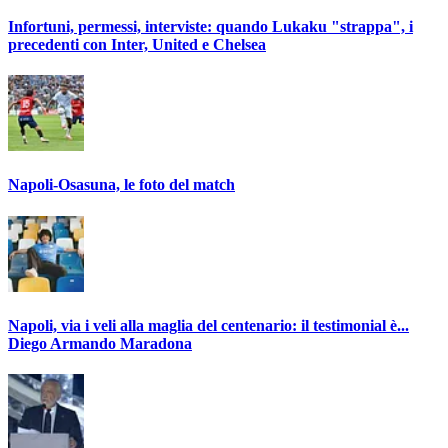
Infortuni, permessi, interviste: quando Lukaku "strappa", i
precedenti con Inter, United e Chelsea
Napoli-Osasuna, le foto del match
Napoli, via i veli alla maglia del centenario: il testimonial è...
Diego Armando Maradona