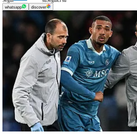
Segui
su
Seguici su
whatsapp
discover