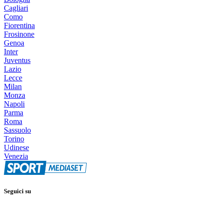
Cagliari
Como
Fiorentina
Frosinone
Genoa
Inter
Juventus
Lazio
Lecce
Milan
Monza
Napoli
Parma
Roma
Sassuolo
Torino
Udinese
Venezia
Seguici su