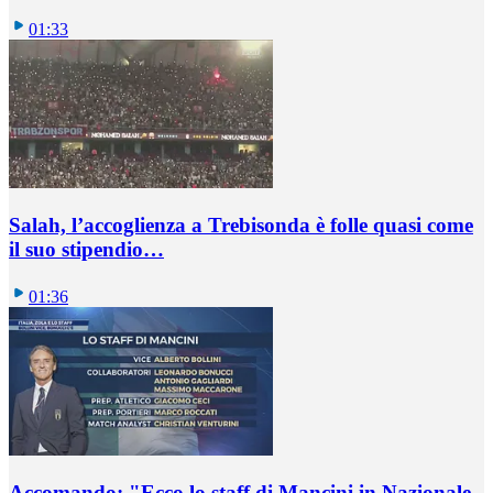
01:33
Salah, l’accoglienza a Trebisonda è folle quasi come
il suo stipendio…
01:36
Accomando: "Ecco lo staff di Mancini in Nazionale.