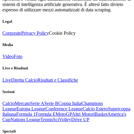
sistemi di intelligenza artificiale generativa. È altresì fatto divieto
espresso di utilizzare mezzi automatizzati di data scraping.
Legal
Corporate
Privacy Policy
Cookie Policy
Media
Video
Foto
Live e Risultati
Live
Diretta Calcio
Risultati e Classifiche
Sezioni
Calcio
Mercato
Serie A
Serie B
Coppa Italia
Champions
League
Europa League
Conference League
Calcio Estero
Supercoppa
Italiana
Formula 1
Formula E
MotoGP
Altri Motori
Basket
America's
Cup
Nations League
Tennis
Sci
Volley
Drive UP
Speciali