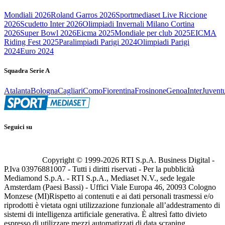
Mondiali 2026
Roland Garros 2026
Sportmediaset Live Riccione
2026
Scudetto Inter 2026
Olimpiadi Invernali Milano Cortina
2026
Super Bowl 2026
Eicma 2025
Mondiale per club 2025
EICMA
Riding Fest 2025
Paralimpiadi Parigi 2024
Olimpiadi Parigi
2024
Euro 2024
Squadra Serie A
Atalanta
Bologna
Cagliari
Como
Fiorentina
Frosinone
Genoa
Inter
Juvent
Seguici su
Copyright © 1999-
2026
RTI S.p.A. Business Digital -
P.Iva 03976881007 - Tutti i diritti riservati - Per la pubblicità
Mediamond S.p.A. - RTI S.p.A., Mediaset N.V., sede legale
Amsterdam (Paesi Bassi) - Uffici Viale Europa 46, 20093 Cologno
Monzese (MI)
Rispetto ai contenuti e ai dati personali trasmessi e/o
riprodotti è vietata ogni utilizzazione funzionale all’addestramento di
sistemi di intelligenza artificiale generativa. È altresì fatto divieto
espresso di utilizzare mezzi automatizzati di data scraping.