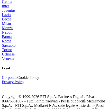
Genoa
Inter
Juventus
Lazio
Lecce
Milan
Monza
Napoli
Parma
Roma
Sassuolo
Torino
Udinese
Venezia
Legal
Corporate
Cookie Policy
Privacy Policy
Copyright © 1999-
2026
RTI S.p.A. Business Digital - P.Iva
03976881007 - Tutti i diritti riservati - Per la pubblicità Mediamond
S.p.A. - RTI S.p.A., Mediaset N.V., sede legale Amsterdam (Paesi