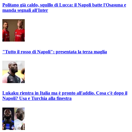
Politano già caldo, squillo di Lucca: il Napoli batte l'Osasuna e
manda segnali all'Inter
"Tutto il rosso di Napoli": presentata la terza maglia
Lukaku rientra in Italia ma è pronto all'addio. Cosa c'è dopo il
Napoli? Usa e Turchia alla finestra