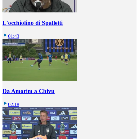
L'occhiolino di Spalletti
01:43
Da Amorim a Chivu
02:18