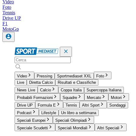
Video
Foto
Tennis
Drive UP
F1
MotoGp
Video
Pressing
Sportmediaset XXL
Foto
Live
Diretta Calcio
Risultati e Classifiche
News Live
Calcio
Coppa Italia
Supercoppa Italiana
Probabili Formazioni
Squadre
Mercato
Motori
Drive UP
Formula E
Tennis
Altri Sport
Sondaggi
Podcast
Lifestyle
Un libro a settimana
Speciali Europei
Speciali Olimpiadi
Speciale Scudetti
Speciali Mondiali
Altri Speciali