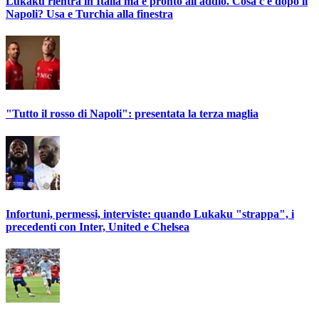
Lukaku rientra in Italia ma è pronto all'addio. Cosa c'è dopo il
Napoli? Usa e Turchia alla finestra
"Tutto il rosso di Napoli": presentata la terza maglia
Infortuni, permessi, interviste: quando Lukaku "strappa", i
precedenti con Inter, United e Chelsea