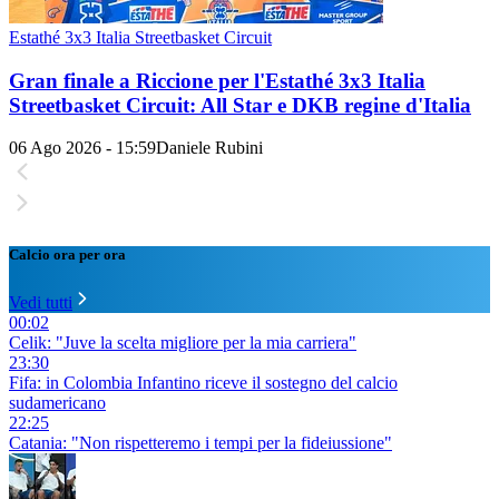
Estathé 3x3 Italia Streetbasket Circuit
Gran finale a Riccione per l'Estathé 3x3 Italia
Streetbasket Circuit: All Star e DKB regine d'Italia
06 Ago 2026 - 15:59
Daniele Rubini
Calcio ora per ora
Vedi tutti
00:02
Celik: "Juve la scelta migliore per la mia carriera"
23:30
Fifa: in Colombia Infantino riceve il sostegno del calcio
sudamericano
22:25
Catania: "Non rispetteremo i tempi per la fideiussione"