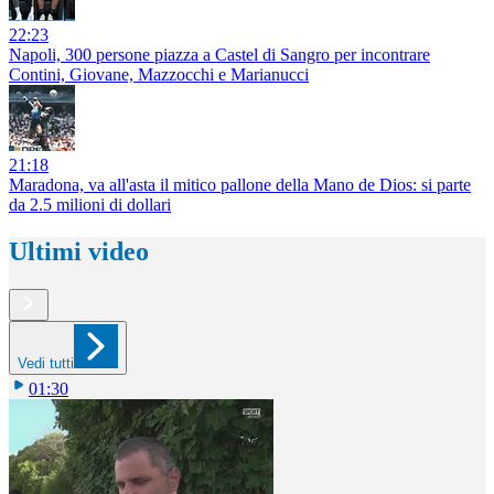
22:23
Napoli, 300 persone piazza a Castel di Sangro per incontrare
Contini, Giovane, Mazzocchi e Marianucci
21:18
Maradona, va all'asta il mitico pallone della Mano de Dios: si parte
da 2.5 milioni di dollari
Ultimi video
Vedi tutti
01:30