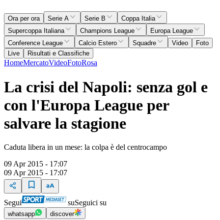
Ora per ora
Serie A
Serie B
Coppa Italia
Supercoppa Italiana
Champions League
Europa League
Conference League
Calcio Estero
Squadre
Video
Foto
Live
Risultati e Classifiche
Home
Mercato
Video
Foto
Rosa
La crisi del Napoli: senza gol e
con l'Europa League per
salvare la stagione
Caduta libera in un mese: la colpa è del centrocampo
09 Apr 2015 - 17:07
09 Apr 2015 - 17:07
Segui
su
Seguici su
whatsapp
discover