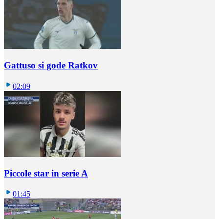
Gattuso si gode Ratkov
02:09
Piccole star in serie A
01:45