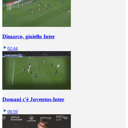
Dimarco, gioiello Inter
02:44
Domani c'è Juventus-Inter
00:59