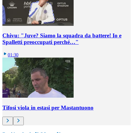
Chivu: "Juve? Siamo la squadra da battere! Io e
Spalletti preoccupati perché…"
01:30
Tifosi viola in estasi per Mastantuono