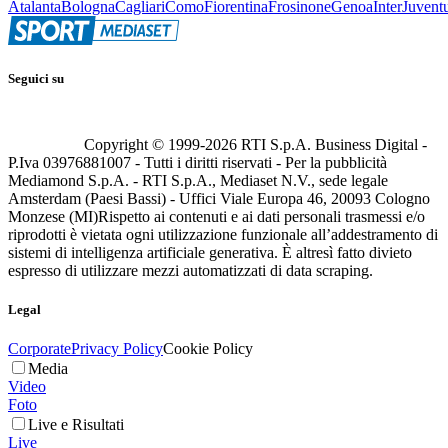
Atalanta
Bologna
Cagliari
Como
Fiorentina
Frosinone
Genoa
Inter
Juvent
Seguici su
Copyright © 1999-
2026
RTI S.p.A. Business Digital -
P.Iva 03976881007 - Tutti i diritti riservati - Per la pubblicità
Mediamond S.p.A. - RTI S.p.A., Mediaset N.V., sede legale
Amsterdam (Paesi Bassi) - Uffici Viale Europa 46, 20093 Cologno
Monzese (MI)
Rispetto ai contenuti e ai dati personali trasmessi e/o
riprodotti è vietata ogni utilizzazione funzionale all’addestramento di
sistemi di intelligenza artificiale generativa. È altresì fatto divieto
espresso di utilizzare mezzi automatizzati di data scraping.
Legal
Corporate
Privacy Policy
Cookie Policy
Media
Video
Foto
Live e Risultati
Live