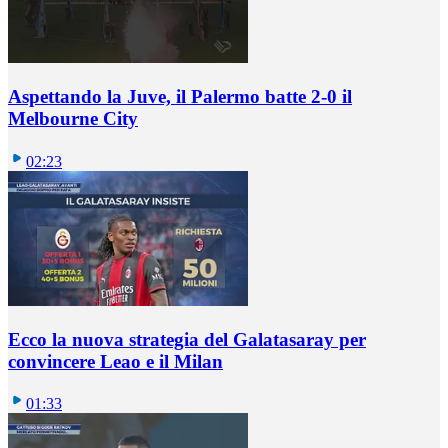
Aspettando la Juve, il Palermo batte 2-0 il
Melbourne City
02:23
Ecco la nuova strategia del Galatasaray per
convincere Leao e il Milan
01:33