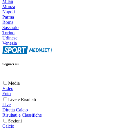
Milan
Monza
Napoli
Parma
Roma
Sassuolo
Torino
Udinese
Venezia
Seguici su
Media
Video
Foto
Live e Risultati
Live
Diretta Calcio
Risultati e Classifiche
Sezioni
Calcio