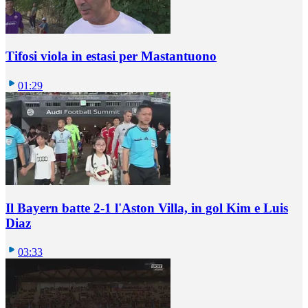
Tifosi viola in estasi per Mastantuono
01:29
Il Bayern batte 2-1 l'Aston Villa, in gol Kim e Luis
Diaz
03:33