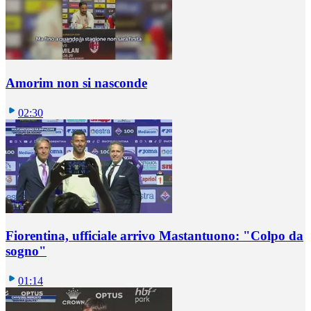
Amorim non si nasconde
02:30
Fiorentina, ufficiale arrivo Mastantuono: "Colpo da
sogno"
01:14