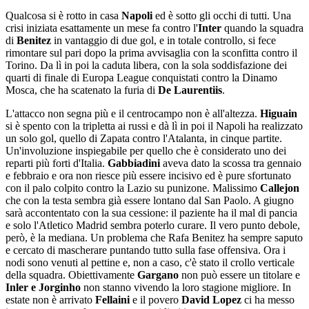
Qualcosa si è rotto in casa
Napoli
ed è sotto gli occhi di tutti. Una
crisi iniziata esattamente un mese fa contro l'
Inter
quando la squadra
di
Benitez
in vantaggio di due gol, e in totale controllo, si fece
rimontare sul pari dopo la prima avvisaglia con la sconfitta contro il
Torino. Da lì in poi la caduta libera, con la sola soddisfazione dei
quarti di finale di Europa League conquistati contro la Dinamo
Mosca, che ha scatenato la furia di
De Laurentiis
.
L'attacco non segna più e il centrocampo non è all'altezza.
Higuain
si è spento con la tripletta ai russi e dà lì in poi il Napoli ha realizzato
un solo gol, quello di Zapata contro l'Atalanta, in cinque partite.
Un'involuzione inspiegabile per quello che è considerato uno dei
reparti più forti d'Italia.
Gabbiadini
aveva dato la scossa tra gennaio
e febbraio e ora non riesce più essere incisivo ed è pure sfortunato
con il palo colpito contro la Lazio su punizone. Malissimo
Callejon
che con la testa sembra già essere lontano dal San Paolo. A giugno
sarà accontentato con la sua cessione: il paziente ha il mal di pancia
e solo l'Atletico Madrid sembra poterlo curare. Il vero punto debole,
però, è la mediana. Un problema che Rafa Benitez ha sempre saputo
e cercato di mascherare puntando tutto sulla fase offensiva. Ora i
nodi sono venuti al pettine e, non a caso, c'è stato il crollo verticale
della squadra. Obiettivamente
Gargano
non può essere un titolare e
Inler e Jorginho
non stanno vivendo la loro stagione migliore. In
estate non è arrivato
Fellaini
e il povero
David Lopez
ci ha messo