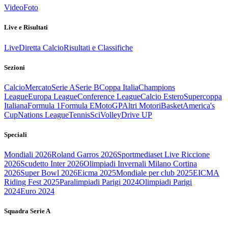
Video
Foto
Live e Risultati
Live
Diretta Calcio
Risultati e Classifiche
Sezioni
Calcio
Mercato
Serie A
Serie B
Coppa Italia
Champions
League
Europa League
Conference League
Calcio Estero
Supercoppa
Italiana
Formula 1
Formula E
MotoGP
Altri Motori
Basket
America's
Cup
Nations League
Tennis
Sci
Volley
Drive UP
Speciali
Mondiali 2026
Roland Garros 2026
Sportmediaset Live Riccione
2026
Scudetto Inter 2026
Olimpiadi Invernali Milano Cortina
2026
Super Bowl 2026
Eicma 2025
Mondiale per club 2025
EICMA
Riding Fest 2025
Paralimpiadi Parigi 2024
Olimpiadi Parigi
2024
Euro 2024
Squadra Serie A