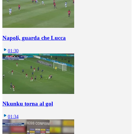
Napoli, guarda che Lucca
01:30
Nkunku torna al gol
01:34