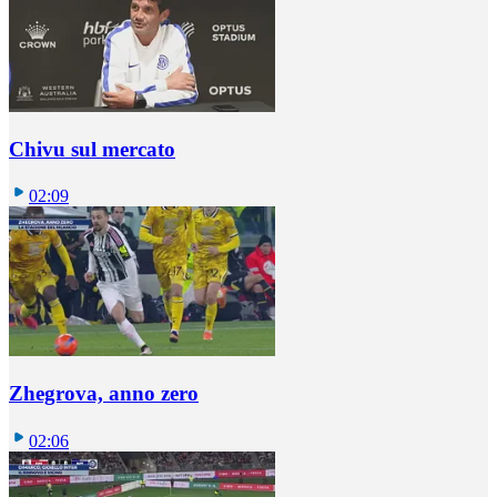
Chivu sul mercato
02:09
Zhegrova, anno zero
02:06