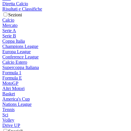
Diretta Calcio
Risultati e Classifiche
Sezioni
Calcio
Mercato
Serie A
Serie B
Coppa Italia
Champions League
Europa League
Conference League
Calcio Estero
Supercoppa Italiana
Formula 1
Formula E
MotoGP
Altri Motori
Basket
America's Cup
Nations League
Tennis
Sci
Volley
Drive UP