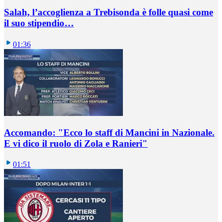
Salah, l’accoglienza a Trebisonda è folle quasi come
il suo stipendio…
01:36
Accomando: "Ecco lo staff di Mancini in Nazionale.
E vi dico il ruolo di Zola e Ranieri"
01:51