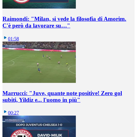
Raimondi: "Milan, si vede la filosofia di Amorim.
C'è però da lavorare su…"
01:58
Marrucci: "Juve, quante note positive! Zero gol
subiti, Yildiz e... l'uomo in più"
00:27