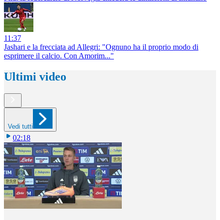
11:37
Jashari e la frecciata ad Allegri: "Ognuno ha il proprio modo di
esprimere il calcio. Con Amorim..."
Ultimi video
Vedi tutti
02:18