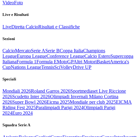
Video
Foto
Live e Risultati
Live
Diretta Calcio
Risultati e Classifiche
Sezioni
Calcio
Mercato
Serie A
Serie B
Coppa Italia
Champions
League
Europa League
Conference League
Calcio Estero
Supercoppa
Italiana
Formula 1
Formula E
MotoGP
Altri Motori
Basket
America's
Cup
Nations League
Tennis
Sci
Volley
Drive UP
Speciali
Mondiali 2026
Roland Garros 2026
Sportmediaset Live Riccione
2026
Scudetto Inter 2026
Olimpiadi Invernali Milano Cortina
2026
Super Bowl 2026
Eicma 2025
Mondiale per club 2025
EICMA
Riding Fest 2025
Paralimpiadi Parigi 2024
Olimpiadi Parigi
2024
Euro 2024
Squadra Serie A