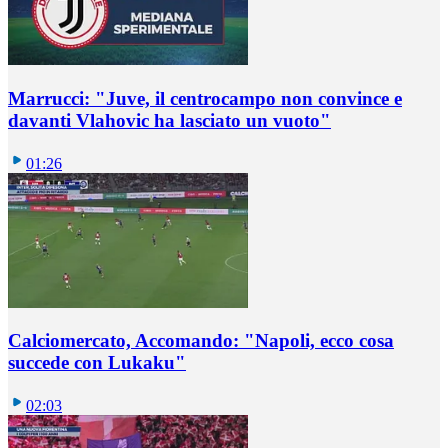
Marrucci: "Juve, il centrocampo non convince e
davanti Vlahovic ha lasciato un vuoto"
01:26
Calciomercato, Accomando: "Napoli, ecco cosa
succede con Lukaku"
02:03