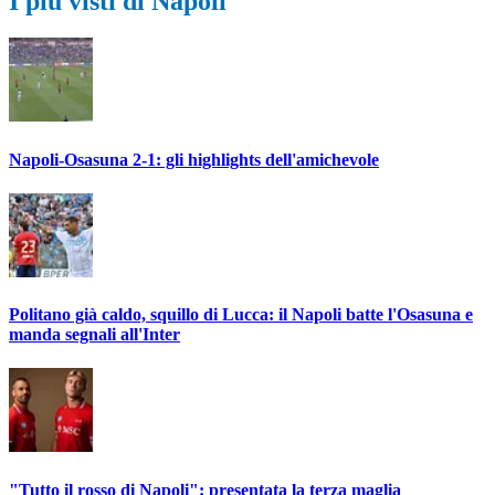
I più visti di Napoli
Napoli-Osasuna 2-1: gli highlights dell'amichevole
Politano già caldo, squillo di Lucca: il Napoli batte l'Osasuna e
manda segnali all'Inter
"Tutto il rosso di Napoli": presentata la terza maglia