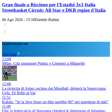
Gran finale a Riccione per l'Estathé 3x3 Italia
Streetbasket Circuit: All Star e DKB regine d'Italia
06 Ago 2026 - 15:59
Daniele Rubini
Calcio ora per ora
Vedi tutti
12:09
Milan, Gila raggiunge Pulisic e Gimenez a Milanello
12:08
La rivincita di Artan: escluso dai Mondiali, dirigerà la Supercoppa
Uefa. Di Bello al Var
11:51
Kalulu: "Se la Juve fosse un film sarebbe 007 per questione di stile"
11:49
Fifa: la federcalcio di Norvegia chiederà le dimissioni di Infantino