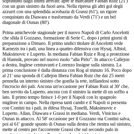
soprattutto dagli ultimi arrivati: apre le marcature Fabian Ruiz (21')
con un gran sinistro da fuori area. Nella ripresa gli altri gol degli
azzurri con una splendida acrobazia di Grassi (61'), un rigore
conquistato da Diawara e trasformato da Verdi (71') e un bel
diagonale di Ounas (80').
Prima amichevole stagionale per il nuovo Napoli di Carlo Ancelotti
che sfida il Gozzano, formazione di Serie C, dopo i primi giorni di
preparazione a Dimaro. Il primo undici titolare di Ancelotti vede
Karnezis tra i pali, una linea a quattro difensiva con Hysaj, Albiol,
Maksimovic e Luperto. In mediana Fabian Ruiz e Rog a protezione
di Hamsik, provato nel nuovo ruolo “alla Pirlo”. In attacco Callejon
a destra, Inglese centravanti e Lorenzo Insigne sulla sinistra. La
prima conclusione è dalla distanza con Rog al minuto 16. Poco dopo
al 21' una sponda di Callejon libera Fabian Ruiz che dai 25 metri
pennella un interno sinistro che gonfia la rete, infilandosi sotto
l'incrocio dei pali. Ancona un'occasione per Fabian Ruiz al 30' che,
ben servito da Luperto, ancora con il sinistro la mette di un soffio a
lato. Il primo tempo finisce 1-0 per il Napoli con lo spagnolo
migliore in campo. Nella ripresa tanti cambi e il Napoli si presenta
con Contini tra i pali, in difesa Hysaj, Tonelli, Maksimovic e
Luperto. Allan, Diawara e Grassi in mediana. Verdi, Vinicius e
Ounas in attacco. Al 58' occasione per il Gozzano ma Contini salva,
poi al 61' grande spunto di Ounas sulla destra che rientra sul sinistro,
mette al centro per l'accorrente Grassi che sul secondo palo in