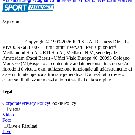
Atalanta
Bologna
Cagliari
Como
Fiorentina
Frosinone
Genoa
Inter
Juvent
Seguici su
Copyright © 1999-
2026
RTI S.p.A. Business Digital -
P.Iva 03976881007 - Tutti i diritti riservati - Per la pubblicità
Mediamond S.p.A. - RTI S.p.A., Mediaset N.V., sede legale
Amsterdam (Paesi Bassi) - Uffici Viale Europa 46, 20093 Cologno
Monzese (MI)
Rispetto ai contenuti e ai dati personali trasmessi e/o
riprodotti è vietata ogni utilizzazione funzionale all’addestramento di
sistemi di intelligenza artificiale generativa. È altresì fatto divieto
espresso di utilizzare mezzi automatizzati di data scraping.
Legal
Corporate
Privacy Policy
Cookie Policy
Media
Video
Foto
Live e Risultati
Live