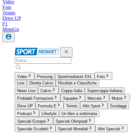
Video
Foto
Tennis
Drive UP
F1
MotoGp
Video
Pressing
Sportmediaset XXL
Foto
Live
Diretta Calcio
Risultati e Classifiche
News Live
Calcio
Coppa Italia
Supercoppa Italiana
Probabili Formazioni
Squadre
Mercato
Motori
Drive UP
Formula E
Tennis
Altri Sport
Sondaggi
Podcast
Lifestyle
Un libro a settimana
Speciali Europei
Speciali Olimpiadi
Speciale Scudetti
Speciali Mondiali
Altri Speciali