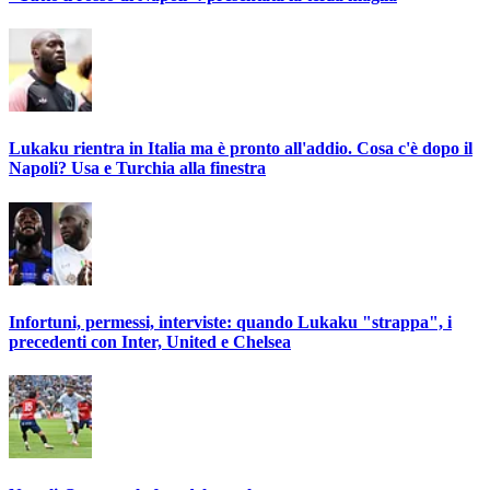
Lukaku rientra in Italia ma è pronto all'addio. Cosa c'è dopo il
Napoli? Usa e Turchia alla finestra
Infortuni, permessi, interviste: quando Lukaku "strappa", i
precedenti con Inter, United e Chelsea