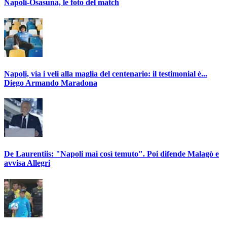
Napoli-Osasuna, le foto del match
Napoli, via i veli alla maglia del centenario: il testimonial è...
Diego Armando Maradona
De Laurentiis: "Napoli mai così temuto". Poi difende Malagò e
avvisa Allegri