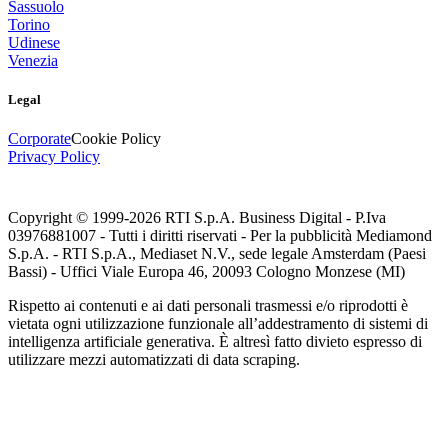
Sassuolo
Torino
Udinese
Venezia
Legal
Corporate
Cookie Policy
Privacy Policy
Copyright © 1999-
2026
RTI S.p.A. Business Digital - P.Iva
03976881007 - Tutti i diritti riservati - Per la pubblicità Mediamond
S.p.A. - RTI S.p.A., Mediaset N.V., sede legale Amsterdam (Paesi
Bassi) - Uffici Viale Europa 46, 20093 Cologno Monzese (MI)
Rispetto ai contenuti e ai dati personali trasmessi e/o riprodotti è
vietata ogni utilizzazione funzionale all’addestramento di sistemi di
intelligenza artificiale generativa. È altresì fatto divieto espresso di
utilizzare mezzi automatizzati di data scraping.