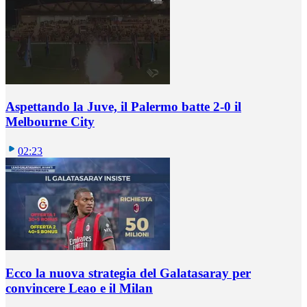
Aspettando la Juve, il Palermo batte 2-0 il
Melbourne City
02:23
Ecco la nuova strategia del Galatasaray per
convincere Leao e il Milan