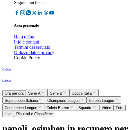
Seguici anche su
Area personale
Help e Faq
Info e contatti
Termini del servizio
Utilizzo dati e privacy
Cookie Policy
Calcio
Calcio
Ora per ora
Serie A
Serie B
Coppa Italia
Supercoppa Italiana
Champions League
Europa League
Conference League
Calcio Estero
Squadre
Video
Foto
Live
Risultati e Classifiche
napoli, osimhen in recupero per