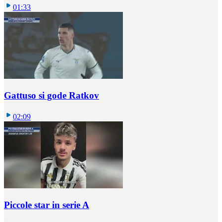
01:33
Gattuso si gode Ratkov
02:09
Piccole star in serie A