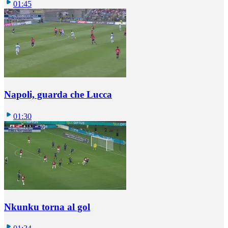
01:45
Napoli, guarda che Lucca
01:30
Nkunku torna al gol