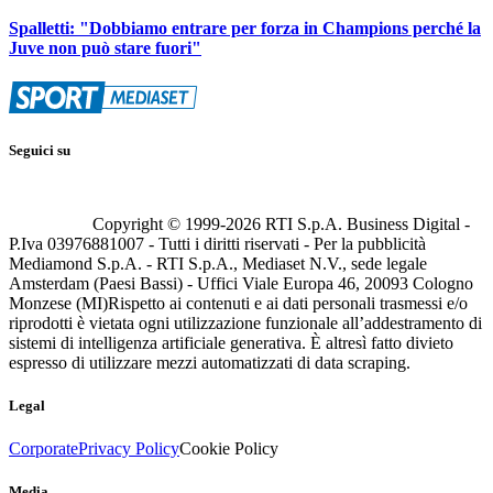
Spalletti: "Dobbiamo entrare per forza in Champions perché la
Juve non può stare fuori"
Seguici su
Copyright © 1999-
2026
RTI S.p.A. Business Digital -
P.Iva 03976881007 - Tutti i diritti riservati - Per la pubblicità
Mediamond S.p.A. - RTI S.p.A., Mediaset N.V., sede legale
Amsterdam (Paesi Bassi) - Uffici Viale Europa 46, 20093 Cologno
Monzese (MI)
Rispetto ai contenuti e ai dati personali trasmessi e/o
riprodotti è vietata ogni utilizzazione funzionale all’addestramento di
sistemi di intelligenza artificiale generativa. È altresì fatto divieto
espresso di utilizzare mezzi automatizzati di data scraping.
Legal
Corporate
Privacy Policy
Cookie Policy
Media