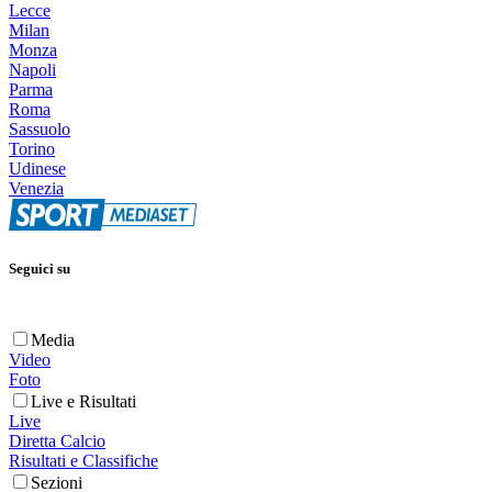
Lecce
Milan
Monza
Napoli
Parma
Roma
Sassuolo
Torino
Udinese
Venezia
Seguici su
Media
Video
Foto
Live e Risultati
Live
Diretta Calcio
Risultati e Classifiche
Sezioni