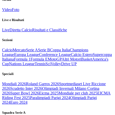
Video
Foto
Live e Risultati
Live
Diretta Calcio
Risultati e Classifiche
Sezioni
Calcio
Mercato
Serie A
Serie B
Coppa Italia
Champions
League
Europa League
Conference League
Calcio Estero
Supercoppa
Italiana
Formula 1
Formula E
MotoGP
Altri Motori
Basket
America's
Cup
Nations League
Tennis
Sci
Volley
Drive UP
Speciali
Mondiali 2026
Roland Garros 2026
Sportmediaset Live Riccione
2026
Scudetto Inter 2026
Olimpiadi Invernali Milano Cortina
2026
Super Bowl 2026
Eicma 2025
Mondiale per club 2025
EICMA
Riding Fest 2025
Paralimpiadi Parigi 2024
Olimpiadi Parigi
2024
Euro 2024
Squadra Serie A