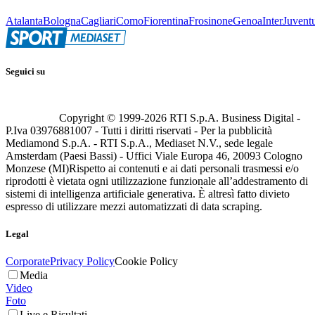
Atalanta
Bologna
Cagliari
Como
Fiorentina
Frosinone
Genoa
Inter
Juvent
Seguici su
Copyright © 1999-
2026
RTI S.p.A. Business Digital -
P.Iva 03976881007 - Tutti i diritti riservati - Per la pubblicità
Mediamond S.p.A. - RTI S.p.A., Mediaset N.V., sede legale
Amsterdam (Paesi Bassi) - Uffici Viale Europa 46, 20093 Cologno
Monzese (MI)
Rispetto ai contenuti e ai dati personali trasmessi e/o
riprodotti è vietata ogni utilizzazione funzionale all’addestramento di
sistemi di intelligenza artificiale generativa. È altresì fatto divieto
espresso di utilizzare mezzi automatizzati di data scraping.
Legal
Corporate
Privacy Policy
Cookie Policy
Media
Video
Foto
Live e Risultati