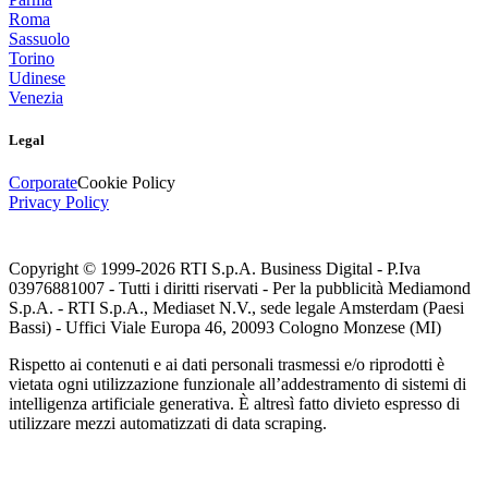
Roma
Sassuolo
Torino
Udinese
Venezia
Legal
Corporate
Cookie Policy
Privacy Policy
Copyright © 1999-
2026
RTI S.p.A. Business Digital - P.Iva
03976881007 - Tutti i diritti riservati - Per la pubblicità Mediamond
S.p.A. - RTI S.p.A., Mediaset N.V., sede legale Amsterdam (Paesi
Bassi) - Uffici Viale Europa 46, 20093 Cologno Monzese (MI)
Rispetto ai contenuti e ai dati personali trasmessi e/o riprodotti è
vietata ogni utilizzazione funzionale all’addestramento di sistemi di
intelligenza artificiale generativa. È altresì fatto divieto espresso di
utilizzare mezzi automatizzati di data scraping.