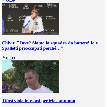
00:59
Chivu: "Juve? Siamo la squadra da battere! Io e
Spalletti preoccupati perché…"
01:30
Tifosi viola in estasi per Mastantuono