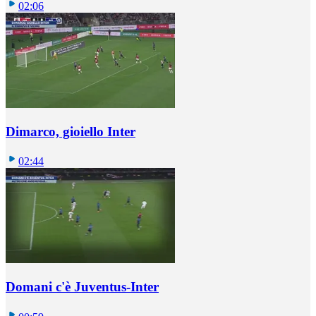
02:06
Dimarco, gioiello Inter
02:44
Domani c'è Juventus-Inter