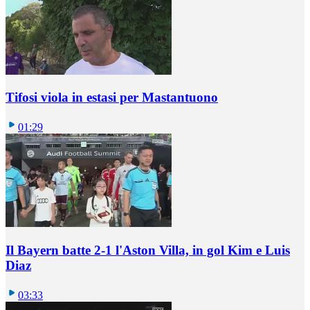
Tifosi viola in estasi per Mastantuono
01:29
Il Bayern batte 2-1 l'Aston Villa, in gol Kim e Luis
Diaz
03:33