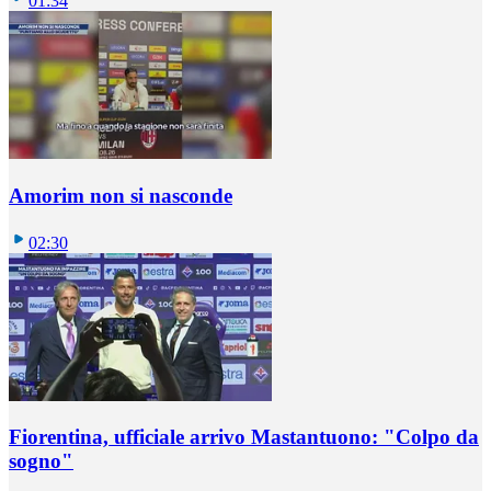
01:34
Amorim non si nasconde
02:30
Fiorentina, ufficiale arrivo Mastantuono: "Colpo da
sogno"