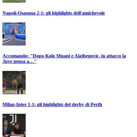
Napoli-Osasuna 2-1: gli highlights dell'amichevole
Accomando: "Dopo Kolo Muani e Alajbegovic, in attacco la
Juve pensa a…"
Milan-Inter 1-1: gli highlights del derby di Perth