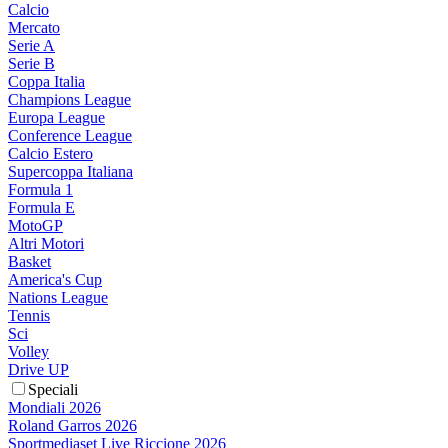
Calcio
Mercato
Serie A
Serie B
Coppa Italia
Champions League
Europa League
Conference League
Calcio Estero
Supercoppa Italiana
Formula 1
Formula E
MotoGP
Altri Motori
Basket
America's Cup
Nations League
Tennis
Sci
Volley
Drive UP
Speciali
Mondiali 2026
Roland Garros 2026
Sportmediaset Live Riccione 2026