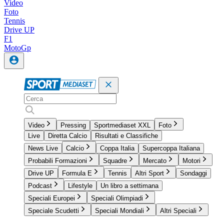
Video
Foto
Tennis
Drive UP
F1
MotoGp
Video
Pressing
Sportmediaset XXL
Foto
Live
Diretta Calcio
Risultati e Classifiche
News Live
Calcio
Coppa Italia
Supercoppa Italiana
Probabili Formazioni
Squadre
Mercato
Motori
Drive UP
Formula E
Tennis
Altri Sport
Sondaggi
Podcast
Lifestyle
Un libro a settimana
Speciali Europei
Speciali Olimpiadi
Speciale Scudetti
Speciali Mondiali
Altri Speciali