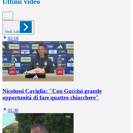
Ultimi video
Vedi tutti
02:18
Nicolussi Caviglia: "Con Guccini grande
opportunità di fare quattro chiacchere"
01:30