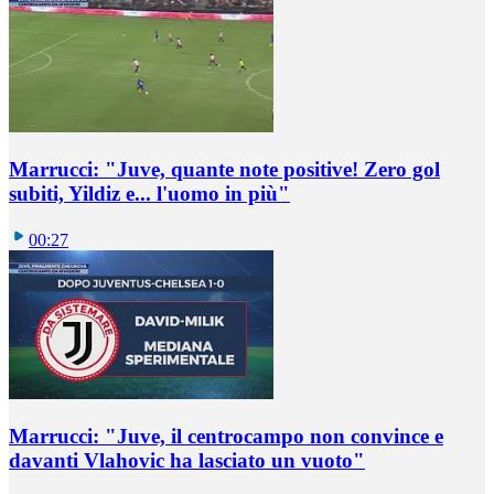
Marrucci: "Juve, quante note positive! Zero gol
subiti, Yildiz e... l'uomo in più"
00:27
Marrucci: "Juve, il centrocampo non convince e
davanti Vlahovic ha lasciato un vuoto"