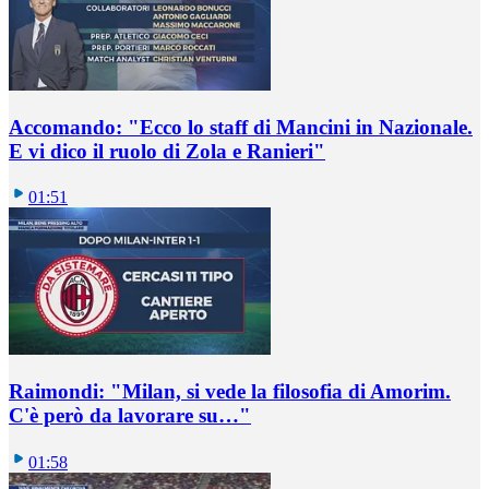
Accomando: "Ecco lo staff di Mancini in Nazionale.
E vi dico il ruolo di Zola e Ranieri"
01:51
Raimondi: "Milan, si vede la filosofia di Amorim.
C'è però da lavorare su…"
01:58