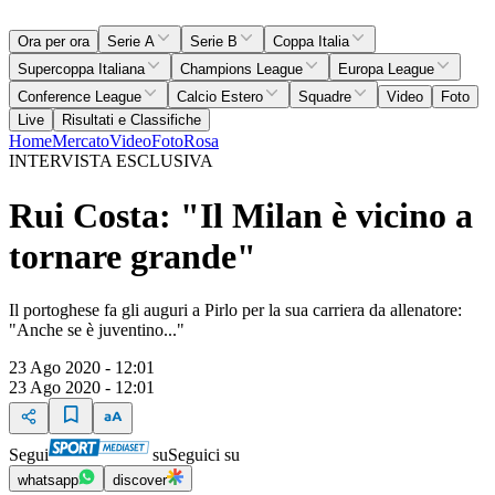
Ora per ora
Serie A
Serie B
Coppa Italia
Supercoppa Italiana
Champions League
Europa League
Conference League
Calcio Estero
Squadre
Video
Foto
Live
Risultati e Classifiche
Home
Mercato
Video
Foto
Rosa
INTERVISTA ESCLUSIVA
Rui Costa: "Il Milan è vicino a
tornare grande"
Il portoghese fa gli auguri a Pirlo per la sua carriera da allenatore:
"Anche se è juventino..."
23 Ago 2020 - 12:01
23 Ago 2020 - 12:01
Segui
su
Seguici su
whatsapp
discover