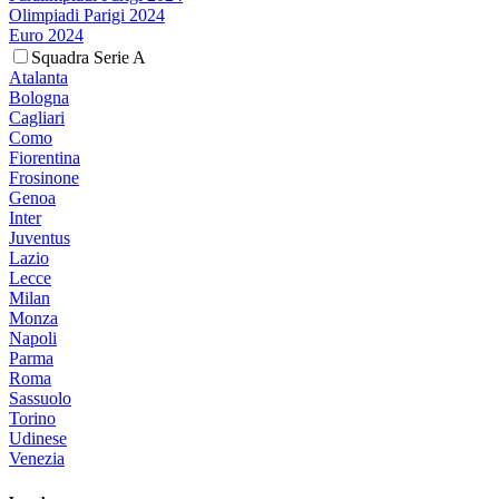
Olimpiadi Parigi 2024
Euro 2024
Squadra Serie A
Atalanta
Bologna
Cagliari
Como
Fiorentina
Frosinone
Genoa
Inter
Juventus
Lazio
Lecce
Milan
Monza
Napoli
Parma
Roma
Sassuolo
Torino
Udinese
Venezia