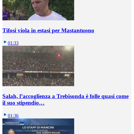
Tifosi viola in estasi per Mastantuono
01:33
Salah, l’accoglienza a Trebisonda è folle quasi come
il suo stipendio…
01:36