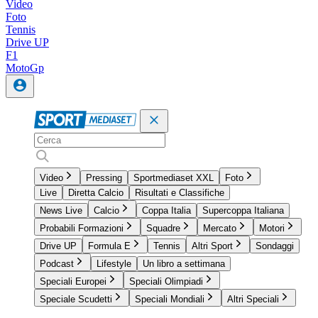
Video
Foto
Tennis
Drive UP
F1
MotoGp
Video
Pressing
Sportmediaset XXL
Foto
Live
Diretta Calcio
Risultati e Classifiche
News Live
Calcio
Coppa Italia
Supercoppa Italiana
Probabili Formazioni
Squadre
Mercato
Motori
Drive UP
Formula E
Tennis
Altri Sport
Sondaggi
Podcast
Lifestyle
Un libro a settimana
Speciali Europei
Speciali Olimpiadi
Speciale Scudetti
Speciali Mondiali
Altri Speciali