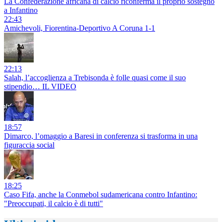
La Confederazione africana di calcio riconferma il proprio sostegno
a Infantino
22:43
Amichevoli, Fiorentina-Deportivo A Coruna 1-1
22:13
Salah, l’accoglienza a Trebisonda è folle quasi come il suo
stipendio… IL VIDEO
18:57
Dimarco, l’omaggio a Baresi in conferenza si trasforma in una
figuraccia social
18:25
Caso Fifa, anche la Conmebol sudamericana contro Infantino:
"Preoccupati, il calcio è di tutti"