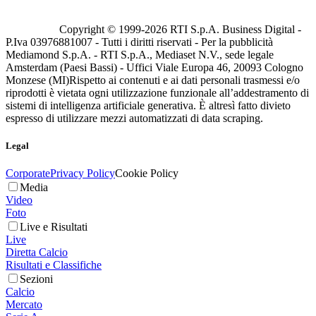
Copyright © 1999-
2026
RTI S.p.A. Business Digital -
P.Iva 03976881007 - Tutti i diritti riservati - Per la pubblicità
Mediamond S.p.A. - RTI S.p.A., Mediaset N.V., sede legale
Amsterdam (Paesi Bassi) - Uffici Viale Europa 46, 20093 Cologno
Monzese (MI)
Rispetto ai contenuti e ai dati personali trasmessi e/o
riprodotti è vietata ogni utilizzazione funzionale all’addestramento di
sistemi di intelligenza artificiale generativa. È altresì fatto divieto
espresso di utilizzare mezzi automatizzati di data scraping.
Legal
Corporate
Privacy Policy
Cookie Policy
Media
Video
Foto
Live e Risultati
Live
Diretta Calcio
Risultati e Classifiche
Sezioni
Calcio
Mercato