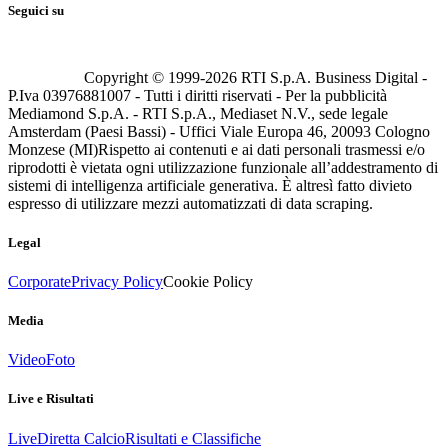
Seguici su
Copyright © 1999-
2026
RTI S.p.A. Business Digital -
P.Iva 03976881007 - Tutti i diritti riservati - Per la pubblicità
Mediamond S.p.A. - RTI S.p.A., Mediaset N.V., sede legale
Amsterdam (Paesi Bassi) - Uffici Viale Europa 46, 20093 Cologno
Monzese (MI)
Rispetto ai contenuti e ai dati personali trasmessi e/o
riprodotti è vietata ogni utilizzazione funzionale all’addestramento di
sistemi di intelligenza artificiale generativa. È altresì fatto divieto
espresso di utilizzare mezzi automatizzati di data scraping.
Legal
Corporate
Privacy Policy
Cookie Policy
Media
Video
Foto
Live e Risultati
Live
Diretta Calcio
Risultati e Classifiche