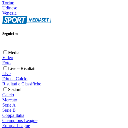
Torino
Udinese
Venezia
Seguici su
Media
Video
Foto
Live e Risultati
Live
Diretta Calcio
Risultati e Classifiche
Sezioni
Calcio
Mercato
Serie A
Serie B
Coppa Italia
Champions League
Europa League