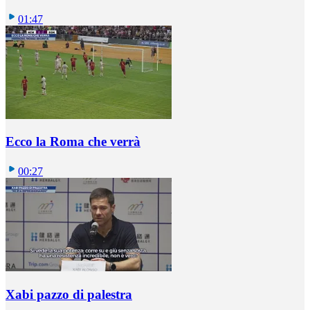
01:47
Ecco la Roma che verrà
00:27
Xabi pazzo di palestra