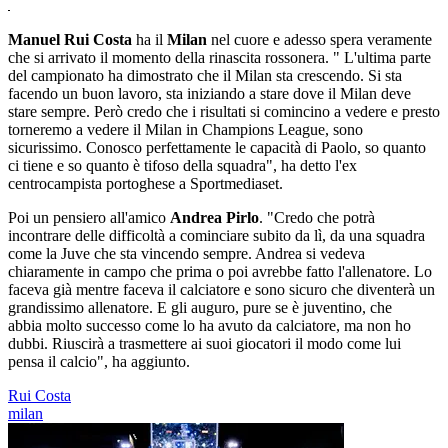
Manuel Rui Costa
ha il
Milan
nel cuore e adesso spera veramente
che si arrivato il momento della rinascita rossonera. " L'ultima parte
del campionato ha dimostrato che il Milan sta crescendo. Si sta
facendo un buon lavoro, sta iniziando a stare dove il Milan deve
stare sempre. Però credo che i risultati si comincino a vedere e presto
torneremo a vedere il Milan in Champions League, sono
sicurissimo. Conosco perfettamente le capacità di Paolo, so quanto
ci tiene e so quanto è tifoso della squadra", ha detto l'ex
centrocampista portoghese a Sportmediaset.
Poi un pensiero all'amico
Andrea Pirlo
. "Credo che potrà
incontrare delle difficoltà a cominciare subito da lì, da una squadra
come la Juve che sta vincendo sempre. Andrea si vedeva
chiaramente in campo che prima o poi avrebbe fatto l'allenatore. Lo
faceva già mentre faceva il calciatore e sono sicuro che diventerà un
grandissimo allenatore. E gli auguro, pure se è juventino, che
abbia molto successo come lo ha avuto da calciatore, ma non ho
dubbi. Riuscirà a trasmettere ai suoi giocatori il modo come lui
pensa il calcio", ha aggiunto.
Rui Costa
milan