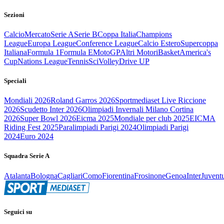
Sezioni
Calcio
Mercato
Serie A
Serie B
Coppa Italia
Champions
League
Europa League
Conference League
Calcio Estero
Supercoppa
Italiana
Formula 1
Formula E
MotoGP
Altri Motori
Basket
America's
Cup
Nations League
Tennis
Sci
Volley
Drive UP
Speciali
Mondiali 2026
Roland Garros 2026
Sportmediaset Live Riccione
2026
Scudetto Inter 2026
Olimpiadi Invernali Milano Cortina
2026
Super Bowl 2026
Eicma 2025
Mondiale per club 2025
EICMA
Riding Fest 2025
Paralimpiadi Parigi 2024
Olimpiadi Parigi
2024
Euro 2024
Squadra Serie A
Atalanta
Bologna
Cagliari
Como
Fiorentina
Frosinone
Genoa
Inter
Juvent
Seguici su