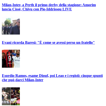
Milan-Inter, a Perth il primo derby della stagione: Amorim
lancia Cissè, Chivu con Pio-Iddrissou LIVE
Evani ricorda Baresi: "È come se avessi perso un fratello"
Esordio Ramos, esame Diouf, poi Leao e i registi: cinque spunti
che può darci Milan-Inter