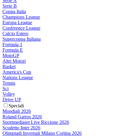
Serie A
Serie B
Coppa Italia
Champions League
Europa League
Conference League
Calcio Estero
Supercoppa Italiana
Formula 1
Formula E
MotoGP
Altri Motori
Basket
America's Cup
Nations League
Tennis
Sci
Volley
Drive UP
Speciali
Mondiali 2026
Roland Garros 2026
Sportmediaset Live Riccione 2026
Scudetto Inter 2026
Olimpiadi Invernali Milano Cortina 2026