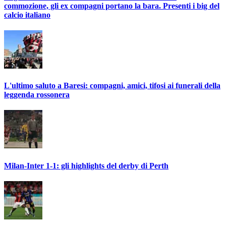
commozione, gli ex compagni portano la bara. Presenti i big del
calcio italiano
L'ultimo saluto a Baresi: compagni, amici, tifosi ai funerali della
leggenda rossonera
Milan-Inter 1-1: gli highlights del derby di Perth