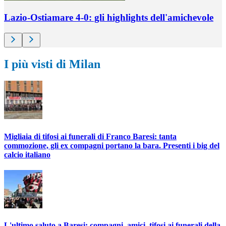
Lazio-Ostiamare 4-0: gli highlights dell'amichevole
I più visti di Milan
Migliaia di tifosi ai funerali di Franco Baresi: tanta
commozione, gli ex compagni portano la bara. Presenti i big del
calcio italiano
L'ultimo saluto a Baresi: compagni, amici, tifosi ai funerali della