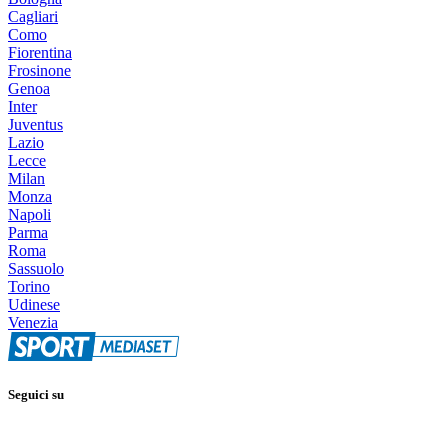
Cagliari
Como
Fiorentina
Frosinone
Genoa
Inter
Juventus
Lazio
Lecce
Milan
Monza
Napoli
Parma
Roma
Sassuolo
Torino
Udinese
Venezia
Seguici su