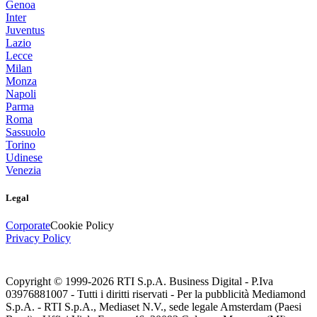
Genoa
Inter
Juventus
Lazio
Lecce
Milan
Monza
Napoli
Parma
Roma
Sassuolo
Torino
Udinese
Venezia
Legal
Corporate
Cookie Policy
Privacy Policy
Copyright © 1999-
2026
RTI S.p.A. Business Digital - P.Iva
03976881007 - Tutti i diritti riservati - Per la pubblicità Mediamond
S.p.A. - RTI S.p.A., Mediaset N.V., sede legale Amsterdam (Paesi