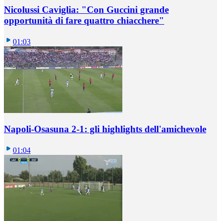
Nicolussi Caviglia: "Con Guccini grande
opportunità di fare quattro chiacchere"
01:03
Napoli-Osasuna 2-1: gli highlights dell'amichevole
01:04