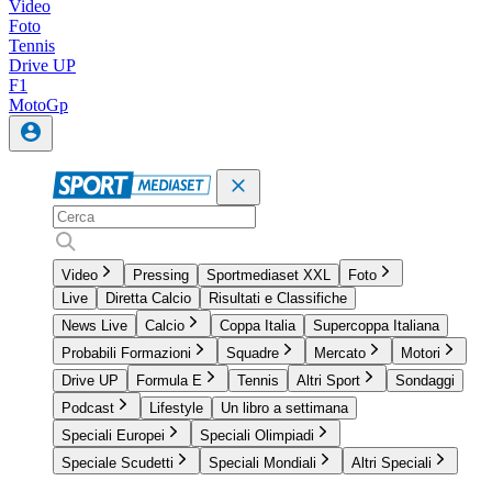
Video
Foto
Tennis
Drive UP
F1
MotoGp
Video
Pressing
Sportmediaset XXL
Foto
Live
Diretta Calcio
Risultati e Classifiche
News Live
Calcio
Coppa Italia
Supercoppa Italiana
Probabili Formazioni
Squadre
Mercato
Motori
Drive UP
Formula E
Tennis
Altri Sport
Sondaggi
Podcast
Lifestyle
Un libro a settimana
Speciali Europei
Speciali Olimpiadi
Speciale Scudetti
Speciali Mondiali
Altri Speciali