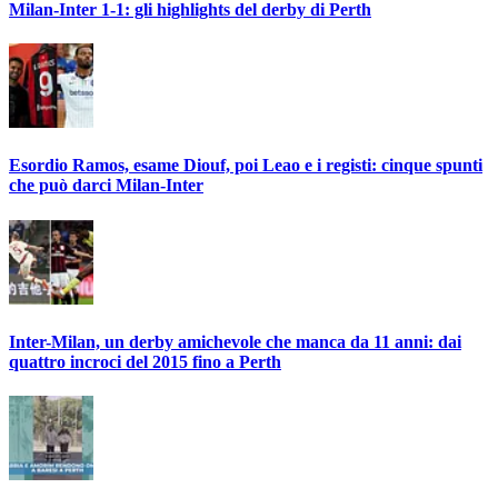
Milan-Inter 1-1: gli highlights del derby di Perth
Esordio Ramos, esame Diouf, poi Leao e i registi: cinque spunti
che può darci Milan-Inter
Inter-Milan, un derby amichevole che manca da 11 anni: dai
quattro incroci del 2015 fino a Perth