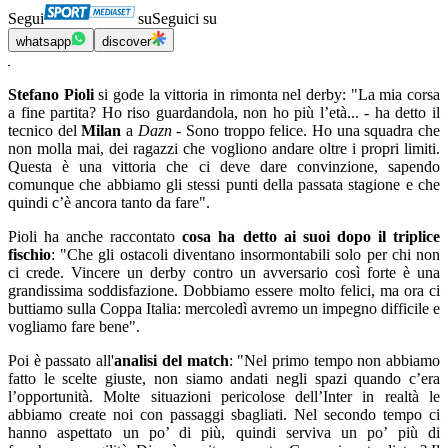
Segui
su
Seguici su
whatsapp
discover
Stefano Pioli
si gode la vittoria in rimonta nel derby: "La mia corsa
a fine partita? Ho riso guardandola, non ho più l’età... - ha detto il
tecnico del
Milan
a
Dazn
- Sono troppo felice. Ho una squadra che
non molla mai, dei ragazzi che vogliono andare oltre i propri limiti.
Questa è una vittoria che ci deve dare convinzione, sapendo
comunque che abbiamo gli stessi punti della passata stagione e che
quindi c’è ancora tanto da fare".
Pioli ha anche raccontato
cosa ha detto ai suoi dopo il triplice
fischio
: "Che gli ostacoli diventano insormontabili solo per chi non
ci crede. Vincere un derby contro un avversario così forte è una
grandissima soddisfazione. Dobbiamo essere molto felici, ma ora ci
buttiamo sulla Coppa Italia: mercoledì avremo un impegno difficile e
vogliamo fare bene".
Poi è passato all'
analisi del match
: "Nel primo tempo non abbiamo
fatto le scelte giuste, non siamo andati negli spazi quando c’era
l’opportunità. Molte situazioni pericolose dell’Inter in realtà le
abbiamo create noi con passaggi sbagliati. Nel secondo tempo ci
hanno aspettato un po’ di più, quindi serviva un po’ più di