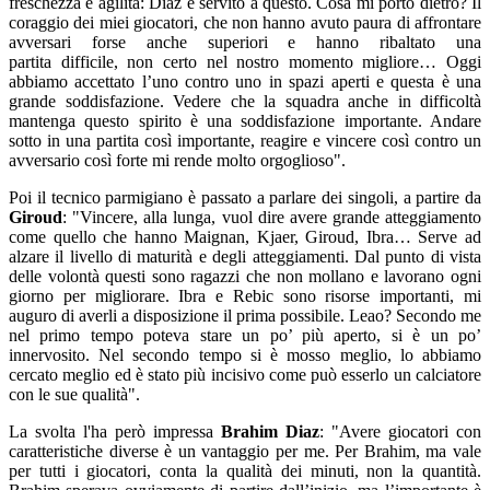
freschezza e agilità: Diaz è servito a questo. Cosa mi porto dietro? Il
coraggio dei miei giocatori, che non hanno avuto paura di affrontare
avversari forse anche superiori e hanno ribaltato una
partita difficile, non certo nel nostro momento migliore… Oggi
abbiamo accettato l’uno contro uno in spazi aperti e questa è una
grande soddisfazione. Vedere che la squadra anche in difficoltà
mantenga questo spirito è una soddisfazione importante. Andare
sotto in una partita così importante, reagire e vincere così contro un
avversario così forte mi rende molto orgoglioso".
Poi il tecnico parmigiano è passato a parlare dei singoli, a partire da
Giroud
: "Vincere, alla lunga, vuol dire avere grande atteggiamento
come quello che hanno Maignan, Kjaer, Giroud, Ibra… Serve ad
alzare il livello di maturità e degli atteggiamenti. Dal punto di vista
delle volontà questi sono ragazzi che non mollano e lavorano ogni
giorno per migliorare. Ibra e Rebic sono risorse importanti, mi
auguro di averli a disposizione il prima possibile. Leao? Secondo me
nel primo tempo poteva stare un po’ più aperto, si è un po’
innervosito. Nel secondo tempo si è mosso meglio, lo abbiamo
cercato meglio ed è stato più incisivo come può esserlo un calciatore
con le sue qualità".
La svolta l'ha però impressa
Brahim Diaz
: "Avere giocatori con
caratteristiche diverse è un vantaggio per me. Per Brahim, ma vale
per tutti i giocatori, conta la qualità dei minuti, non la quantità.