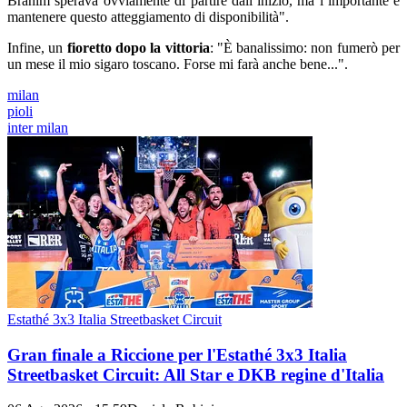
Brahim sperava ovviamente di partire dall’inizio, ma l’importante è
mantenere questo atteggiamento di disponibilità".
Infine, un
fioretto dopo la vittoria
: "È banalissimo: non fumerò per
un mese il mio sigaro toscano. Forse mi farà anche bene...".
milan
pioli
inter milan
Estathé 3x3 Italia Streetbasket Circuit
Gran finale a Riccione per l'Estathé 3x3 Italia
Streetbasket Circuit: All Star e DKB regine d'Italia