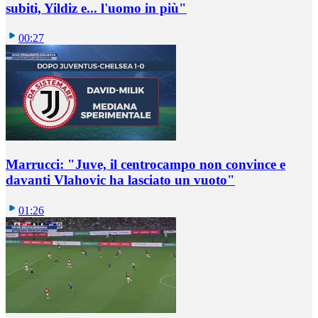
subiti, Yildiz e... l'uomo in più"
00:27
Marrucci: "Juve, il centrocampo non convince e
davanti Vlahovic ha lasciato un vuoto"
01:26