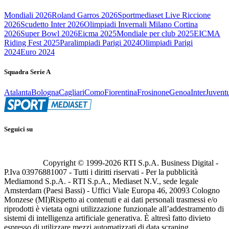
Mondiali 2026
Roland Garros 2026
Sportmediaset Live Riccione
2026
Scudetto Inter 2026
Olimpiadi Invernali Milano Cortina
2026
Super Bowl 2026
Eicma 2025
Mondiale per club 2025
EICMA
Riding Fest 2025
Paralimpiadi Parigi 2024
Olimpiadi Parigi
2024
Euro 2024
Squadra Serie A
Atalanta
Bologna
Cagliari
Como
Fiorentina
Frosinone
Genoa
Inter
Juvent
Seguici su
Copyright © 1999-
2026
RTI S.p.A. Business Digital -
P.Iva 03976881007 - Tutti i diritti riservati - Per la pubblicità
Mediamond S.p.A. - RTI S.p.A., Mediaset N.V., sede legale
Amsterdam (Paesi Bassi) - Uffici Viale Europa 46, 20093 Cologno
Monzese (MI)
Rispetto ai contenuti e ai dati personali trasmessi e/o
riprodotti è vietata ogni utilizzazione funzionale all’addestramento di
sistemi di intelligenza artificiale generativa. È altresì fatto divieto
espresso di utilizzare mezzi automatizzati di data scraping.