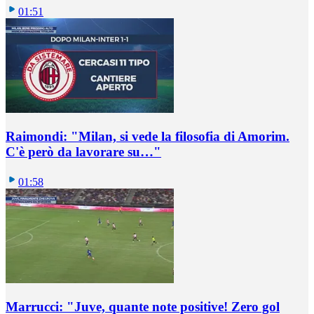
01:51
Raimondi: "Milan, si vede la filosofia di Amorim.
C'è però da lavorare su…"
01:58
Marrucci: "Juve, quante note positive! Zero gol