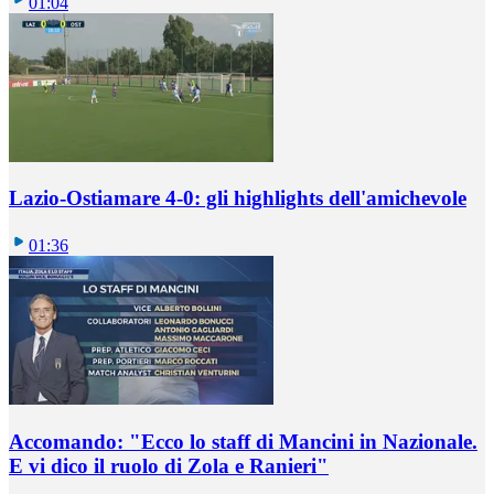
01:04
Lazio-Ostiamare 4-0: gli highlights dell'amichevole
01:36
Accomando: "Ecco lo staff di Mancini in Nazionale.
E vi dico il ruolo di Zola e Ranieri"