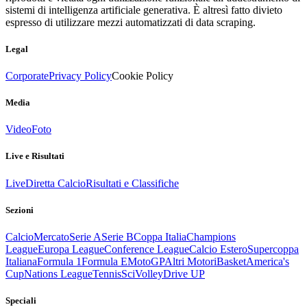
sistemi di intelligenza artificiale generativa. È altresì fatto divieto
espresso di utilizzare mezzi automatizzati di data scraping.
Legal
Corporate
Privacy Policy
Cookie Policy
Media
Video
Foto
Live e Risultati
Live
Diretta Calcio
Risultati e Classifiche
Sezioni
Calcio
Mercato
Serie A
Serie B
Coppa Italia
Champions
League
Europa League
Conference League
Calcio Estero
Supercoppa
Italiana
Formula 1
Formula E
MotoGP
Altri Motori
Basket
America's
Cup
Nations League
Tennis
Sci
Volley
Drive UP
Speciali