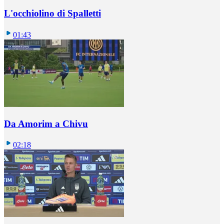
L'occhiolino di Spalletti
01:43
Da Amorim a Chivu
02:18