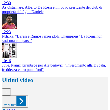
12:30
As Ostiamare, Alberto De Rossi è il nuovo presidente del club di
proprietà del figlio Daniele
12:23
Ndicka: "Baresi e Ramos i miei idoli. Champions? La Roma non
sarà una comparsa"
10:16
Juve, Pjanic garantisce per Alajbegovic: "Investimento alla Dybala,
freddezza e tiro punti forti"
Ultimi video
Vedi tutti