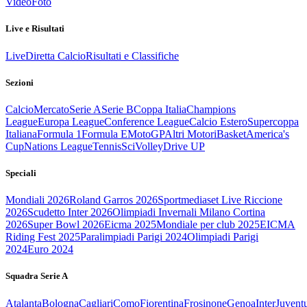
Video
Foto
Live e Risultati
Live
Diretta Calcio
Risultati e Classifiche
Sezioni
Calcio
Mercato
Serie A
Serie B
Coppa Italia
Champions
League
Europa League
Conference League
Calcio Estero
Supercoppa
Italiana
Formula 1
Formula E
MotoGP
Altri Motori
Basket
America's
Cup
Nations League
Tennis
Sci
Volley
Drive UP
Speciali
Mondiali 2026
Roland Garros 2026
Sportmediaset Live Riccione
2026
Scudetto Inter 2026
Olimpiadi Invernali Milano Cortina
2026
Super Bowl 2026
Eicma 2025
Mondiale per club 2025
EICMA
Riding Fest 2025
Paralimpiadi Parigi 2024
Olimpiadi Parigi
2024
Euro 2024
Squadra Serie A
Atalanta
Bologna
Cagliari
Como
Fiorentina
Frosinone
Genoa
Inter
Juvent