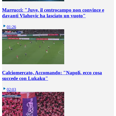
Marrucci: "Juve, il centrocampo non convince e
davanti Vlahovic ha lasciato un vuoto"
01:26
Calciomercato, Accomando: "Napoli, ecco cosa
succede con Lukaku"
02:03