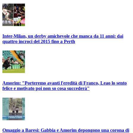
Inter-Milan, un derby amichevole che manca da 11 anni: dai
quattro incroci del 2015 fino a Perth
Amorim: "Porteremo avanti l'eredità di Franco, Leao lo sento
felice e motivato poi non so cosa succederà"
Omaggio a Baresi: Gabbia e Amorim depongono una corona di