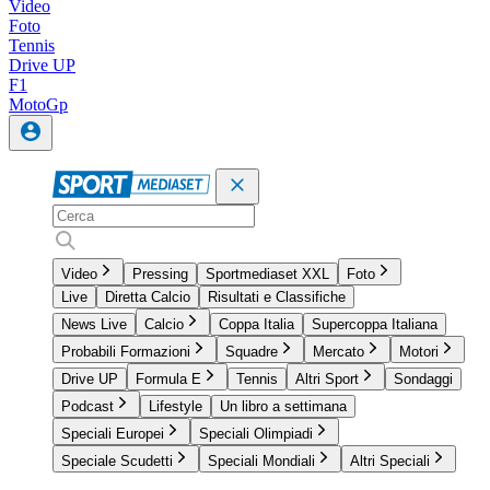
Video
Foto
Tennis
Drive UP
F1
MotoGp
Video
Pressing
Sportmediaset XXL
Foto
Live
Diretta Calcio
Risultati e Classifiche
News Live
Calcio
Coppa Italia
Supercoppa Italiana
Probabili Formazioni
Squadre
Mercato
Motori
Drive UP
Formula E
Tennis
Altri Sport
Sondaggi
Podcast
Lifestyle
Un libro a settimana
Speciali Europei
Speciali Olimpiadi
Speciale Scudetti
Speciali Mondiali
Altri Speciali