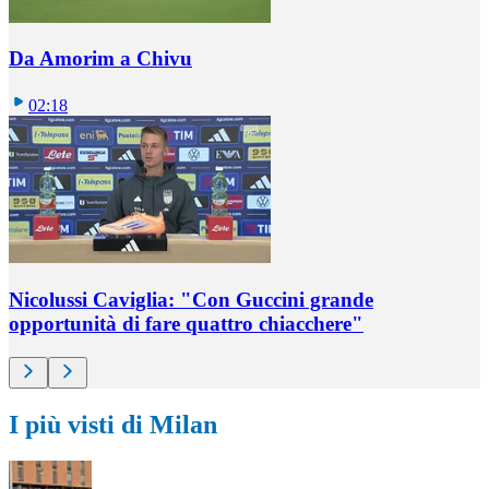
Da Amorim a Chivu
02:18
Nicolussi Caviglia: "Con Guccini grande
opportunità di fare quattro chiacchere"
I più visti di Milan