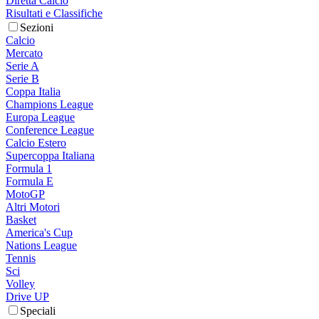
Diretta Calcio
Risultati e Classifiche
Sezioni
Calcio
Mercato
Serie A
Serie B
Coppa Italia
Champions League
Europa League
Conference League
Calcio Estero
Supercoppa Italiana
Formula 1
Formula E
MotoGP
Altri Motori
Basket
America's Cup
Nations League
Tennis
Sci
Volley
Drive UP
Speciali