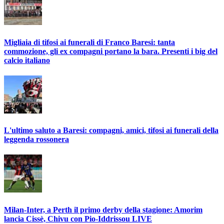
Migliaia di tifosi ai funerali di Franco Baresi: tanta
commozione, gli ex compagni portano la bara. Presenti i big del
calcio italiano
L'ultimo saluto a Baresi: compagni, amici, tifosi ai funerali della
leggenda rossonera
Milan-Inter, a Perth il primo derby della stagione: Amorim
lancia Cissè, Chivu con Pio-Iddrissou LIVE