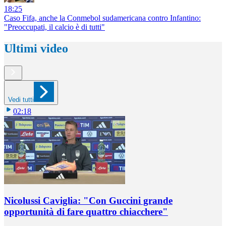
18:25
Caso Fifa, anche la Conmebol sudamericana contro Infantino:
"Preoccupati, il calcio è di tutti"
Ultimi video
Vedi tutti
02:18
Nicolussi Caviglia: "Con Guccini grande
opportunità di fare quattro chiacchere"