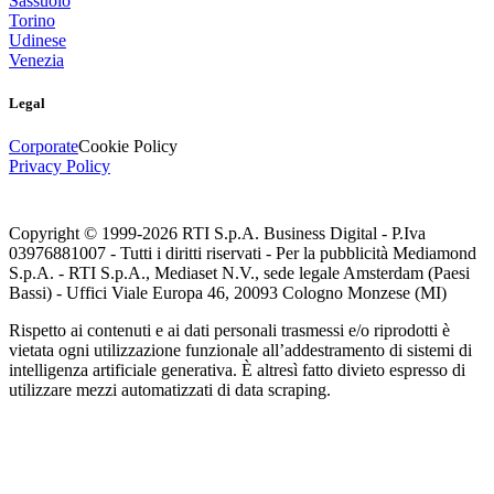
Sassuolo
Torino
Udinese
Venezia
Legal
Corporate
Cookie Policy
Privacy Policy
Copyright © 1999-
2026
RTI S.p.A. Business Digital - P.Iva
03976881007 - Tutti i diritti riservati - Per la pubblicità Mediamond
S.p.A. - RTI S.p.A., Mediaset N.V., sede legale Amsterdam (Paesi
Bassi) - Uffici Viale Europa 46, 20093 Cologno Monzese (MI)
Rispetto ai contenuti e ai dati personali trasmessi e/o riprodotti è
vietata ogni utilizzazione funzionale all’addestramento di sistemi di
intelligenza artificiale generativa. È altresì fatto divieto espresso di
utilizzare mezzi automatizzati di data scraping.