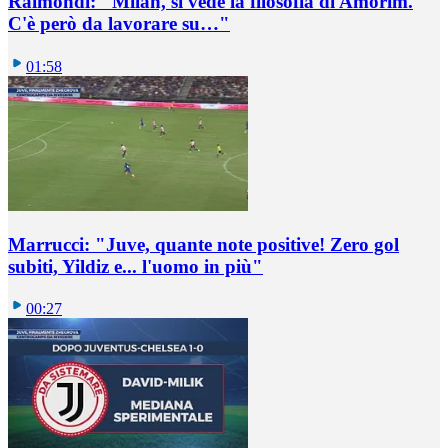
Raimondi: "Milan, si vede la filosofia di Amorim.
C'è però da lavorare su…"
01:58
Marrucci: "Juve, quante note positive! Zero gol
subiti, Yildiz e... l'uomo in più"
00:27