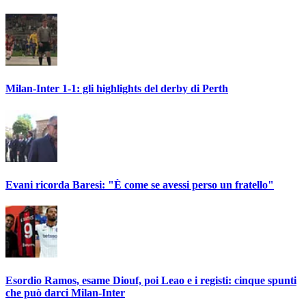
Milan-Inter 1-1: gli highlights del derby di Perth
Evani ricorda Baresi: "È come se avessi perso un fratello"
Esordio Ramos, esame Diouf, poi Leao e i registi: cinque spunti
che può darci Milan-Inter