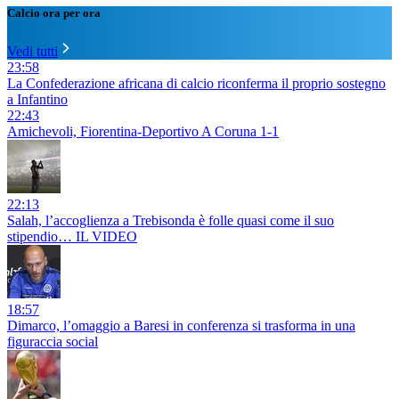
Calcio ora per ora
Vedi tutti
23:58
La Confederazione africana di calcio riconferma il proprio sostegno
a Infantino
22:43
Amichevoli, Fiorentina-Deportivo A Coruna 1-1
22:13
Salah, l’accoglienza a Trebisonda è folle quasi come il suo
stipendio… IL VIDEO
18:57
Dimarco, l’omaggio a Baresi in conferenza si trasforma in una
figuraccia social