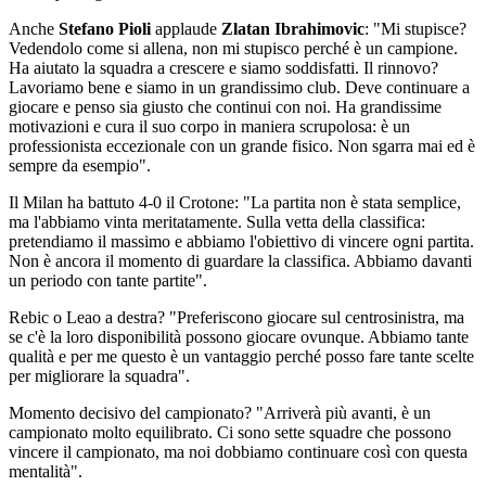
Anche
Stefano Pioli
applaude
Zlatan Ibrahimovic
: "Mi stupisce?
Vedendolo come si allena, non mi stupisco perché è un campione.
Ha aiutato la squadra a crescere e siamo soddisfatti. Il rinnovo?
Lavoriamo bene e siamo in un grandissimo club. Deve continuare a
giocare e penso sia giusto che continui con noi. Ha grandissime
motivazioni e cura il suo corpo in maniera scrupolosa: è un
professionista eccezionale con un grande fisico. Non sgarra mai ed è
sempre da esempio".
Il Milan ha battuto 4-0 il Crotone: "La partita non è stata semplice,
ma l'abbiamo vinta meritatamente. Sulla vetta della classifica:
pretendiamo il massimo e abbiamo l'obiettivo di vincere ogni partita.
Non è ancora il momento di guardare la classifica. Abbiamo davanti
un periodo con tante partite".
Rebic o Leao a destra? "Preferiscono giocare sul centrosinistra, ma
se c'è la loro disponibilità possono giocare ovunque. Abbiamo tante
qualità e per me questo è un vantaggio perché posso fare tante scelte
per migliorare la squadra".
Momento decisivo del campionato? "Arriverà più avanti, è un
campionato molto equilibrato. Ci sono sette squadre che possono
vincere il campionato, ma noi dobbiamo continuare così con questa
mentalità".