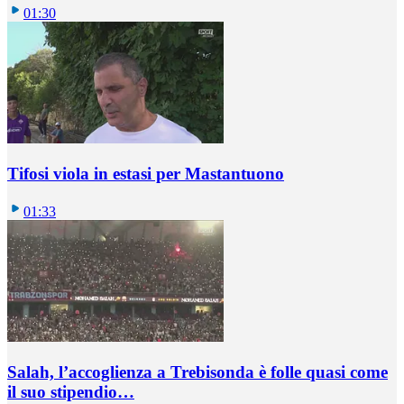
01:30
Tifosi viola in estasi per Mastantuono
01:33
Salah, l’accoglienza a Trebisonda è folle quasi come
il suo stipendio…