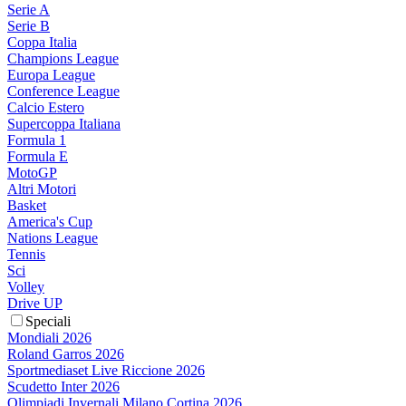
Serie A
Serie B
Coppa Italia
Champions League
Europa League
Conference League
Calcio Estero
Supercoppa Italiana
Formula 1
Formula E
MotoGP
Altri Motori
Basket
America's Cup
Nations League
Tennis
Sci
Volley
Drive UP
Speciali
Mondiali 2026
Roland Garros 2026
Sportmediaset Live Riccione 2026
Scudetto Inter 2026
Olimpiadi Invernali Milano Cortina 2026