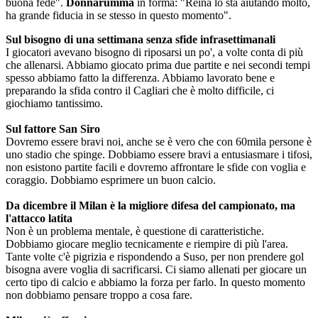
buona fede".
Donnarumma
in forma: "Reina lo sta aiutando molto,
ha grande fiducia in se stesso in questo momento".
Sul bisogno di una settimana senza sfide infrasettimanali
I giocatori avevano bisogno di riposarsi un po', a volte conta di più
che allenarsi. Abbiamo giocato prima due partite e nei secondi tempi
spesso abbiamo fatto la differenza. Abbiamo lavorato bene e
preparando la sfida contro il Cagliari che è molto difficile, ci
giochiamo tantissimo.
Sul fattore San Siro
Dovremo essere bravi noi, anche se è vero che con 60mila persone è
uno stadio che spinge. Dobbiamo essere bravi a entusiasmare i tifosi,
non esistono partite facili e dovremo affrontare le sfide con voglia e
coraggio. Dobbiamo esprimere un buon calcio.
Da dicembre il Milan è la migliore difesa del campionato, ma
l'attacco latita
Non è un problema mentale, è questione di caratteristiche.
Dobbiamo giocare meglio tecnicamente e riempire di più l'area.
Tante volte c'è pigrizia e rispondendo a Suso, per non prendere gol
bisogna avere voglia di sacrificarsi. Ci siamo allenati per giocare un
certo tipo di calcio e abbiamo la forza per farlo. In questo momento
non dobbiamo pensare troppo a cosa fare.