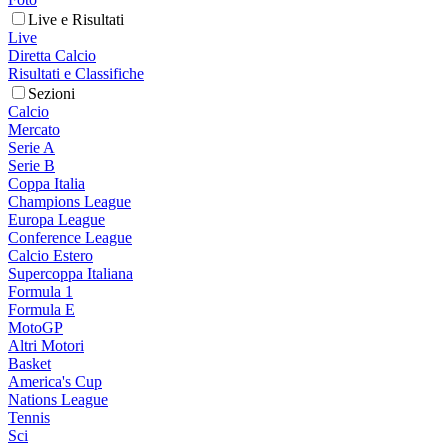
Live e Risultati
Live
Diretta Calcio
Risultati e Classifiche
Sezioni
Calcio
Mercato
Serie A
Serie B
Coppa Italia
Champions League
Europa League
Conference League
Calcio Estero
Supercoppa Italiana
Formula 1
Formula E
MotoGP
Altri Motori
Basket
America's Cup
Nations League
Tennis
Sci