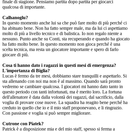
finale di stagione. Pensiamo partita dopo partita per giocarci
qualcosa di importante.
Calhanoglu?
In questo momento anche lui sa che può fare molto di più perché ci
ha abituato bene. Non ha fatto sempre male, ma da lui ci aspettiamo
molto di più a livello tecnico e di balistica. Io non regalo niente a
nessuno. Punto anche su Conti, sta recuperando e quando ha giocato
ha fatto molto bene. In questo momento non gioca perché è una
scelta tecnica, ma resta un giocatore importante e spero di farlo
giocare di più.
Cosa ti hanno dato i ragazzi in questi mesi di emergenza?
L'importanza di Biglia?
Lucas è fermo da tre mesi, dobbiamo stare tranquilli e aspettarlo. Si
sta allenando con noi ma non è al massimo. Quando sarà pronto
vedremo se cambiare qualcosa. I giocatori mi hanno dato tanto in
questo periodo con tanti infortunati, ma è merito loro. La fortuna
dell'allenatore è data dalla volontà dei ragazzi, dal sacrificio, dalla
voglia di provare cose nuove. La squadra ha reagito bene perché ha
creduto in quello che io e il mio staff proponevano, e li ringrazio.
Con passione e voglia si può sempre migliorare.
Cutrone con Piatek?
Patrick è a disposizione mia e del mio staff, spesso si ferma a