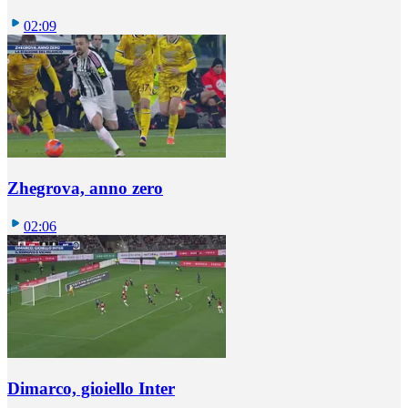
02:09
Zhegrova, anno zero
02:06
Dimarco, gioiello Inter