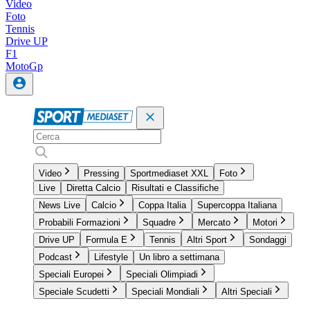
Video
Foto
Tennis
Drive UP
F1
MotoGp
Video
Pressing
Sportmediaset XXL
Foto
Live
Diretta Calcio
Risultati e Classifiche
News Live
Calcio
Coppa Italia
Supercoppa Italiana
Probabili Formazioni
Squadre
Mercato
Motori
Drive UP
Formula E
Tennis
Altri Sport
Sondaggi
Podcast
Lifestyle
Un libro a settimana
Speciali Europei
Speciali Olimpiadi
Speciale Scudetti
Speciali Mondiali
Altri Speciali