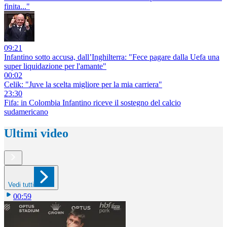
finita..."
09:21
Infantino sotto accusa, dall’Inghilterra: "Fece pagare dalla Uefa una
super liquidazione per l'amante"
00:02
Celik: "Juve la scelta migliore per la mia carriera"
23:30
Fifa: in Colombia Infantino riceve il sostegno del calcio
sudamericano
Ultimi video
Vedi tutti
00:59