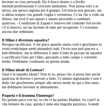
lavorare su cose personali. Ha il fuoco dentro e a livello
mentale/professionale è cresciuto tantissimo. Non pensa solo a se
stesso, ma spesso ragiona per il gruppo. Gli brucia non giocare, ma
si allena sempre con grande voglia e veemenza. Ci sta che a volte sia
deluso, ma avrà il suo spazio e stiamo provando a cambiare
qualcosa. - Condizioni di Zapata e rinnovo del contratto Sul tavolo
c'è il rinnovo, lui sta facendo di tutto per recuperare. Ci vorranno
ancora due settimane.
Il Milan è diventato squadra?
Bisogna sacrificarsi. A me piace quando siamo corti e giochiamo in
venti-venticinque metri aiutandoci tutti. Ovvio non può piacere a
tutti difendere, ma la differenza è stato il fatto di giocare da squadra
e sacrificarsi l'uno per l'altro, giocando a tutto campo e correndo
molto. Dobbiamo continuare su questa strada.
Il Milan ideale di Gattuso?
Qual è la squadra ideale? Non lo so, penso che si possa fare anche
qualcosa di diverso e provare a farlo. Ci stiamo ragionando e non è
detto che giocheremo sempre allo stesso modo da qui a fine anno,
ma dobbiamo lavorare in allenamento.
Paquetà e il dramma Flamengo?
Ho parlato poco con lui, so che ci ha parlato Maldini. So com'è la
vita lontano da casa, questa è stata una tragedia pazzesca. Grande