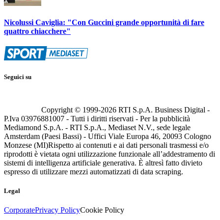
Nicolussi Caviglia: "Con Guccini grande opportunità di fare
quattro chiacchere"
Seguici su
Copyright © 1999-
2026
RTI S.p.A. Business Digital -
P.Iva 03976881007 - Tutti i diritti riservati - Per la pubblicità
Mediamond S.p.A. - RTI S.p.A., Mediaset N.V., sede legale
Amsterdam (Paesi Bassi) - Uffici Viale Europa 46, 20093 Cologno
Monzese (MI)
Rispetto ai contenuti e ai dati personali trasmessi e/o
riprodotti è vietata ogni utilizzazione funzionale all’addestramento di
sistemi di intelligenza artificiale generativa. È altresì fatto divieto
espresso di utilizzare mezzi automatizzati di data scraping.
Legal
Corporate
Privacy Policy
Cookie Policy