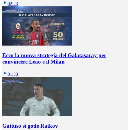
02:23
Ecco la nuova strategia del Galatasaray per
convincere Leao e il Milan
01:33
Gattuso si gode Ratkov