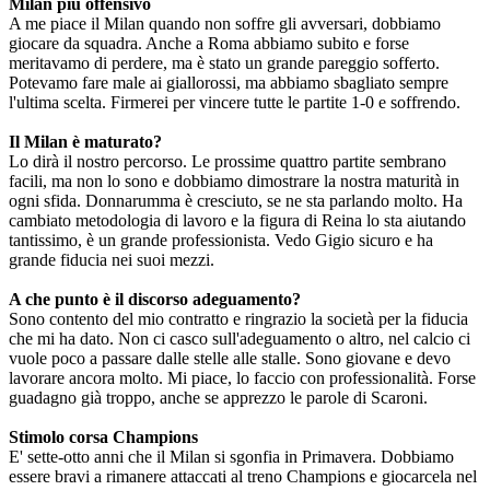
Milan più offensivo
A me piace il Milan quando non soffre gli avversari, dobbiamo
giocare da squadra. Anche a Roma abbiamo subito e forse
meritavamo di perdere, ma è stato un grande pareggio sofferto.
Potevamo fare male ai giallorossi, ma abbiamo sbagliato sempre
l'ultima scelta. Firmerei per vincere tutte le partite 1-0 e soffrendo.
Il Milan è maturato?
Lo dirà il nostro percorso. Le prossime quattro partite sembrano
facili, ma non lo sono e dobbiamo dimostrare la nostra maturità in
ogni sfida. Donnarumma è cresciuto, se ne sta parlando molto. Ha
cambiato metodologia di lavoro e la figura di Reina lo sta aiutando
tantissimo, è un grande professionista. Vedo Gigio sicuro e ha
grande fiducia nei suoi mezzi.
A che punto è il discorso adeguamento?
Sono contento del mio contratto e ringrazio la società per la fiducia
che mi ha dato. Non ci casco sull'adeguamento o altro, nel calcio ci
vuole poco a passare dalle stelle alle stalle. Sono giovane e devo
lavorare ancora molto. Mi piace, lo faccio con professionalità. Forse
guadagno già troppo, anche se apprezzo le parole di Scaroni.
Stimolo corsa Champions
E' sette-otto anni che il Milan si sgonfia in Primavera. Dobbiamo
essere bravi a rimanere attaccati al treno Champions e giocarcela nel