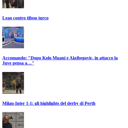
Leao contro tifoso turco
Accomando: "Dopo Kolo Muani e Alajbegovic, in attacco la
Juve pensa a…"
Milan-Inter 1-1: gli highlights del derby di Perth