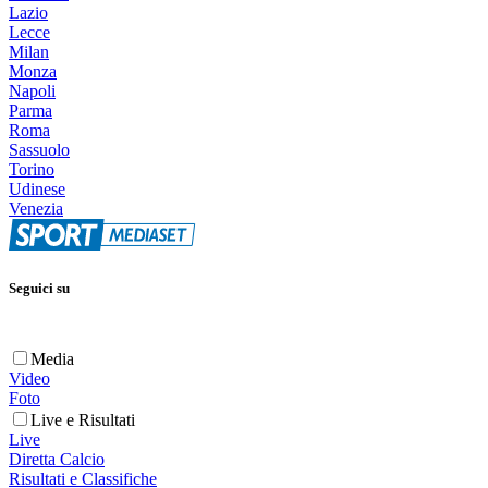
Lazio
Lecce
Milan
Monza
Napoli
Parma
Roma
Sassuolo
Torino
Udinese
Venezia
Seguici su
Media
Video
Foto
Live e Risultati
Live
Diretta Calcio
Risultati e Classifiche