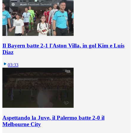
Il Bayern batte 2-1 l'Aston Villa, in gol Kim e Luis
Diaz
03:33
Aspettando la Juve, il Palermo batte 2-0 il
Melbourne City