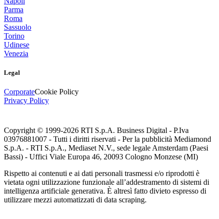
Napoli
Parma
Roma
Sassuolo
Torino
Udinese
Venezia
Legal
Corporate
Cookie Policy
Privacy Policy
Copyright © 1999-
2026
RTI S.p.A. Business Digital - P.Iva
03976881007 - Tutti i diritti riservati - Per la pubblicità Mediamond
S.p.A. - RTI S.p.A., Mediaset N.V., sede legale Amsterdam (Paesi
Bassi) - Uffici Viale Europa 46, 20093 Cologno Monzese (MI)
Rispetto ai contenuti e ai dati personali trasmessi e/o riprodotti è
vietata ogni utilizzazione funzionale all’addestramento di sistemi di
intelligenza artificiale generativa. È altresì fatto divieto espresso di
utilizzare mezzi automatizzati di data scraping.