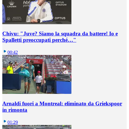
Chivu: "Juve? Siamo la squadra da battere! Io e
Spalletti preoccupati perché…"
00:42
Arnaldi fuori a Montreal: eliminato da Griekspoor
in rimonta
01:29