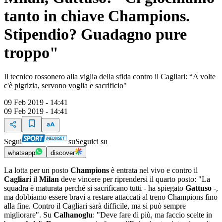
tanto in chiave Champions.
Stipendio? Guadagno pure
troppo"
Il tecnico rossonero alla viglia della sfida contro il Cagliari: “A volte
c'è pigrizia, servono voglia e sacrificio"
09 Feb 2019 - 14:41
09 Feb 2019 - 14:41
Segui
su
Seguici su
whatsapp
discover
La lotta per un posto
Champions
è entrata nel vivo e contro il
Cagliari
il
Milan
deve vincere per riprendersi il quarto posto: "La
squadra è maturata perché si sacrificano tutti - ha spiegato
Gattuso
-,
ma dobbiamo essere bravi a restare attaccati al treno Champions fino
alla fine. Contro il Cagliari sarà difficile, ma si può sempre
migliorare". Su
Calhanoglu
: "Deve fare di più, ma faccio scelte in