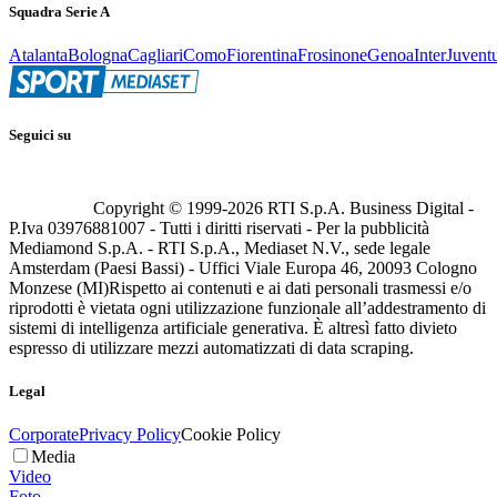
Squadra Serie A
Atalanta
Bologna
Cagliari
Como
Fiorentina
Frosinone
Genoa
Inter
Juvent
Seguici su
Copyright © 1999-
2026
RTI S.p.A. Business Digital -
P.Iva 03976881007 - Tutti i diritti riservati - Per la pubblicità
Mediamond S.p.A. - RTI S.p.A., Mediaset N.V., sede legale
Amsterdam (Paesi Bassi) - Uffici Viale Europa 46, 20093 Cologno
Monzese (MI)
Rispetto ai contenuti e ai dati personali trasmessi e/o
riprodotti è vietata ogni utilizzazione funzionale all’addestramento di
sistemi di intelligenza artificiale generativa. È altresì fatto divieto
espresso di utilizzare mezzi automatizzati di data scraping.
Legal
Corporate
Privacy Policy
Cookie Policy
Media
Video
Foto