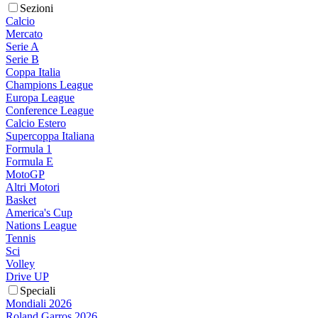
Sezioni
Calcio
Mercato
Serie A
Serie B
Coppa Italia
Champions League
Europa League
Conference League
Calcio Estero
Supercoppa Italiana
Formula 1
Formula E
MotoGP
Altri Motori
Basket
America's Cup
Nations League
Tennis
Sci
Volley
Drive UP
Speciali
Mondiali 2026
Roland Garros 2026