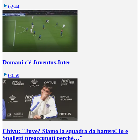
02:44
Domani c'è Juventus-Inter
00:59
Chivu: "Juve? Siamo la squadra da battere! Io e
Spalletti preoccupati perché…"