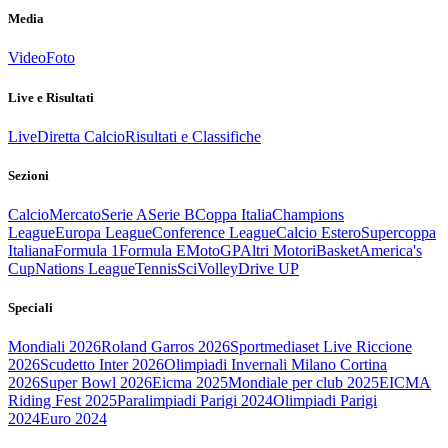
Media
Video
Foto
Live e Risultati
Live
Diretta Calcio
Risultati e Classifiche
Sezioni
Calcio
Mercato
Serie A
Serie B
Coppa Italia
Champions
League
Europa League
Conference League
Calcio Estero
Supercoppa
Italiana
Formula 1
Formula E
MotoGP
Altri Motori
Basket
America's
Cup
Nations League
Tennis
Sci
Volley
Drive UP
Speciali
Mondiali 2026
Roland Garros 2026
Sportmediaset Live Riccione
2026
Scudetto Inter 2026
Olimpiadi Invernali Milano Cortina
2026
Super Bowl 2026
Eicma 2025
Mondiale per club 2025
EICMA
Riding Fest 2025
Paralimpiadi Parigi 2024
Olimpiadi Parigi
2024
Euro 2024