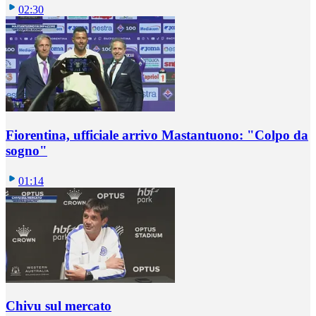
02:30
Fiorentina, ufficiale arrivo Mastantuono: "Colpo da
sogno"
01:14
Chivu sul mercato