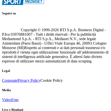
Seguici su
Copyright © 1999-
2026
RTI S.p.A. Business Digital -
P.Iva 03976881007 - Tutti i diritti riservati - Per la pubblicità
Mediamond S.p.A. - RTI S.p.A., Mediaset N.V., sede legale
Amsterdam (Paesi Bassi) - Uffici Viale Europa 46, 20093 Cologno
Monzese (MI)
Rispetto ai contenuti e ai dati personali trasmessi e/o
riprodotti è vietata ogni utilizzazione funzionale all’addestramento di
sistemi di intelligenza artificiale generativa. È altresì fatto divieto
espresso di utilizzare mezzi automatizzati di data scraping.
Legal
Corporate
Privacy Policy
Cookie Policy
Media
Video
Foto
Live e Risultati