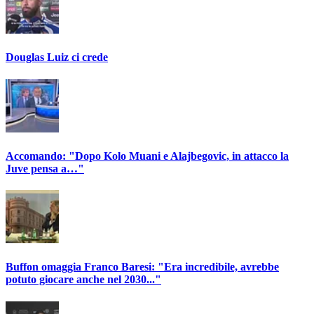
Douglas Luiz ci crede
Accomando: "Dopo Kolo Muani e Alajbegovic, in attacco la
Juve pensa a…"
Buffon omaggia Franco Baresi: "Era incredibile, avrebbe
potuto giocare anche nel 2030..."