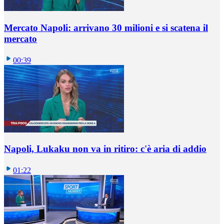
Mercato Napoli: arrivano 30 milioni e si scatena il
mercato
00:39
Napoli, Lukaku non va in ritiro: c'è aria di addio
01:22