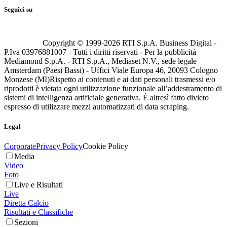
Seguici su
Copyright © 1999-
2026
RTI S.p.A. Business Digital -
P.Iva 03976881007 - Tutti i diritti riservati - Per la pubblicità
Mediamond S.p.A. - RTI S.p.A., Mediaset N.V., sede legale
Amsterdam (Paesi Bassi) - Uffici Viale Europa 46, 20093 Cologno
Monzese (MI)
Rispetto ai contenuti e ai dati personali trasmessi e/o
riprodotti è vietata ogni utilizzazione funzionale all’addestramento di
sistemi di intelligenza artificiale generativa. È altresì fatto divieto
espresso di utilizzare mezzi automatizzati di data scraping.
Legal
Corporate
Privacy Policy
Cookie Policy
Media
Video
Foto
Live e Risultati
Live
Diretta Calcio
Risultati e Classifiche
Sezioni