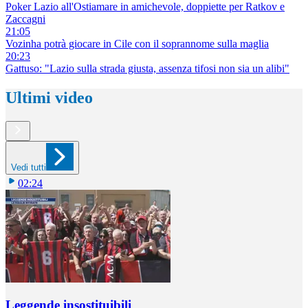
Poker Lazio all'Ostiamare in amichevole, doppiette per Ratkov e
Zaccagni
21:05
Vozinha potrà giocare in Cile con il soprannome sulla maglia
20:23
Gattuso: "Lazio sulla strada giusta, assenza tifosi non sia un alibi"
Ultimi video
Vedi tutti
02:24
Leggende insostituibili