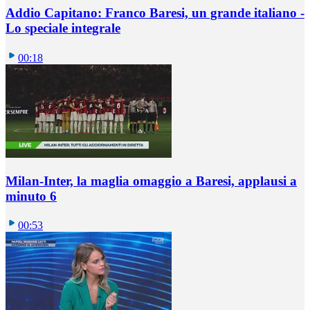
Addio Capitano: Franco Baresi, un grande italiano -
Lo speciale integrale
00:18
Milan-Inter, la maglia omaggio a Baresi, applausi a
minuto 6
00:53