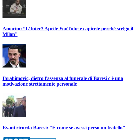
Amorim: “L’Inter? Aprite YouTube e capirete perché scelgo il
Milan”
Ibrahimovic, dietro l'assenza al funerale di Baresi c'è una
motivazione strettamente personale
Evani ricorda Baresi: "È come se avessi perso un fratello"