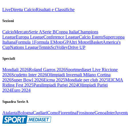
Live
Diretta Calcio
Risultati e Classifiche
Sezioni
Calcio
Mercato
Serie A
Serie B
Coppa Italia
Champions
League
Europa League
Conference League
Calcio Estero
Supercoppa
Italiana
Formula 1
Formula E
MotoGP
Altri Motori
Basket
America's
Cup
Nations League
Tennis
Sci
Volley
Drive UP
Speciali
Mondiali 2026
Roland Garros 2026
Sportmediaset Live Riccione
2026
Scudetto Inter 2026
Olimpiadi Invernali Milano Cortina
2026
Super Bowl 2026
Eicma 2025
Mondiale per club 2025
EICMA
Riding Fest 2025
Paralimpiadi Parigi 2024
Olimpiadi Parigi
2024
Euro 2024
Squadra Serie A
Atalanta
Bologna
Cagliari
Como
Fiorentina
Frosinone
Genoa
Inter
Juvent