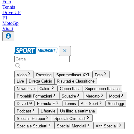
Foto
Tennis
Drive UP
F1
MotoGp
Virali
Video
Pressing
Sportmediaset XXL
Foto
Live
Diretta Calcio
Risultati e Classifiche
News Live
Calcio
Coppa Italia
Supercoppa Italiana
Probabili Formazioni
Squadre
Mercato
Motori
Drive UP
Formula E
Tennis
Altri Sport
Sondaggi
Podcast
Lifestyle
Un libro a settimana
Speciali Europei
Speciali Olimpiadi
Speciale Scudetti
Speciali Mondiali
Altri Speciali