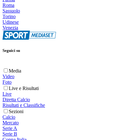
Roma
Sassuolo
Torino
Udinese
Venezia
Seguici su
Media
Video
Foto
Live e Risultati
Live
Diretta Calcio
Risultati e Classifiche
Sezioni
Calcio
Mercato
Serie A
Serie B
Coppa Italia