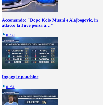
Accomando: "Dopo Kolo Muani e Alajbegovic, in
attacco la Juve pensa a…"
01:39
Ingaggi e panchine
01:51