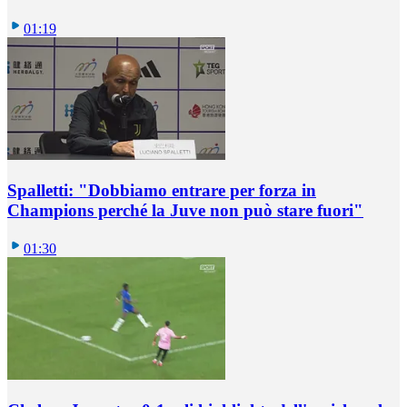
01:19
Spalletti: "Dobbiamo entrare per forza in
Champions perché la Juve non può stare fuori"
01:30