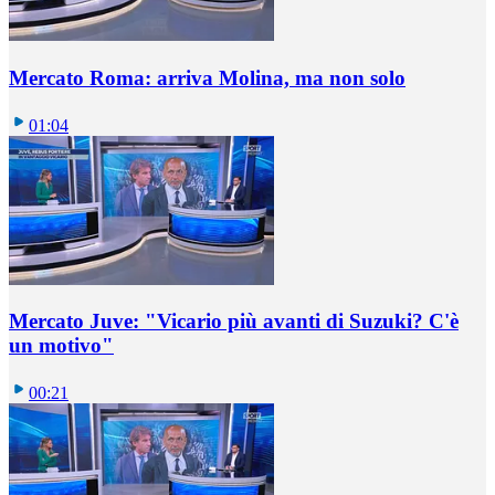
Mercato Roma: arriva Molina, ma non solo
01:04
Mercato Juve: "Vicario più avanti di Suzuki? C'è
un motivo"
00:21