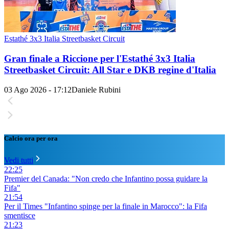
Estathé 3x3 Italia Streetbasket Circuit
Gran finale a Riccione per l'Estathé 3x3 Italia
Streetbasket Circuit: All Star e DKB regine d'Italia
03 Ago 2026 - 17:12
Daniele Rubini
Calcio ora per ora
Vedi tutti
22:25
Premier del Canada: "Non credo che Infantino possa guidare la
Fifa"
21:54
Per il Times "Infantino spinge per la finale in Marocco": la Fifa
smentisce
21:23