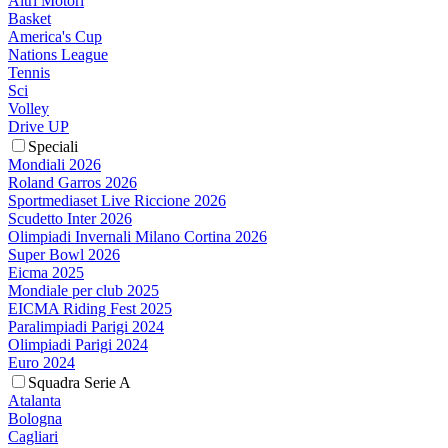
Altri Motori
Basket
America's Cup
Nations League
Tennis
Sci
Volley
Drive UP
Speciali
Mondiali 2026
Roland Garros 2026
Sportmediaset Live Riccione 2026
Scudetto Inter 2026
Olimpiadi Invernali Milano Cortina 2026
Super Bowl 2026
Eicma 2025
Mondiale per club 2025
EICMA Riding Fest 2025
Paralimpiadi Parigi 2024
Olimpiadi Parigi 2024
Euro 2024
Squadra Serie A
Atalanta
Bologna
Cagliari