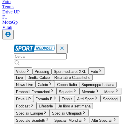
Foto
Tennis
Drive UP
F1
MotoGp
Virali
Video
Pressing
Sportmediaset XXL
Foto
Live
Diretta Calcio
Risultati e Classifiche
News Live
Calcio
Coppa Italia
Supercoppa Italiana
Probabili Formazioni
Squadre
Mercato
Motori
Drive UP
Formula E
Tennis
Altri Sport
Sondaggi
Podcast
Lifestyle
Un libro a settimana
Speciali Europei
Speciali Olimpiadi
Speciale Scudetti
Speciali Mondiali
Altri Speciali