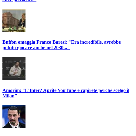
Buffon omaggia Franco Baresi: "Era incredibile, avrebbe
potuto giocare anche nel 2030..."
Amorim: “L’Inter? Aprite YouTube e capirete perché scelgo il
Milan”