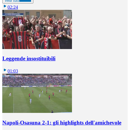
Vedi tutti
02:24
Leggende insostituibili
01:03
Napoli-Osasuna 2-1: gli highlights dell'amichevole