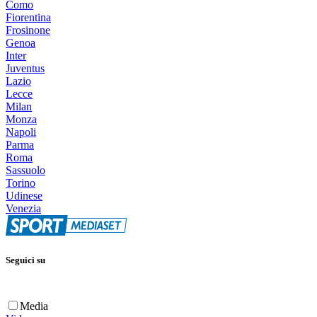
Como
Fiorentina
Frosinone
Genoa
Inter
Juventus
Lazio
Lecce
Milan
Monza
Napoli
Parma
Roma
Sassuolo
Torino
Udinese
Venezia
Seguici su
Media