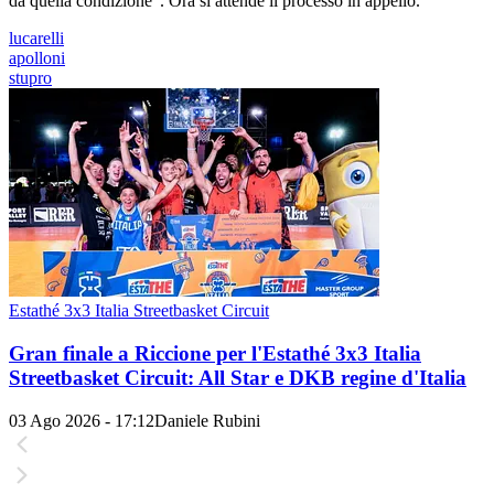
da quella condizione". Ora si attende il processo in appello.
lucarelli
apolloni
stupro
Estathé 3x3 Italia Streetbasket Circuit
Gran finale a Riccione per l'Estathé 3x3 Italia
Streetbasket Circuit: All Star e DKB regine d'Italia
03 Ago 2026 - 17:12
Daniele Rubini