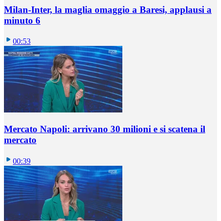
Milan-Inter, la maglia omaggio a Baresi, applausi a
minuto 6
00:53
Mercato Napoli: arrivano 30 milioni e si scatena il
mercato
00:39