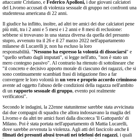
attaccante Cristiano, e
Federico Apolloni,
i due giovani calciatori
del Livorno accusati di violenza sessuale di gruppo nei confronti una
studentessa americana di 22 anni.
Il giudice ha inflitto, inoltre, ad altri tre amici dei due calciatori pene
più miti, tra i 2 anni e 5 mesi e i 2 anni e 8 mesi di reclusione:
sebbene si trovavano in una stanza diversa da quella del presunto
stupro, avvenuto tra il 26 e il 27 marzo 2022 nell'appartamento
milanese di Lucarelli jr, non ha escluso la loro
responsabilità. "
Nessuno ha espresso la volontà di dissociarsi
" e
"quello serbato dagli imputati", si legge nell'atto, "non è stato un
mero contegno passivo". Al contrario ha ritenuto di sottolineare che
"il concreto e decisivo apporto morale di ciascuno dei ragazzi, che si
sono continuamente scambiati frasi di istigazione fino a far
convergere le loro volontà in
un vero e proprio accordo criminoso
avente ad oggetto l'abuso delle condizioni della ragazza nell'ambito
di un
rapporto sessuale di gruppo
, evento poi realmente
verificatosi".
Secondo le indagini, la 22enne statunitense sarebbe stata avvicinata
dai due compagni di squadra che allora indossavano la maglia del
Livorno e da altri tre amici fuori dalla discoteca 'Il Gattopardo' di
Milano. Poi è stata portata nell'appartamento di Mattia Lucarelli,
dove sarebbe avvenuta la violenza. Agli atti del fascicolo anche
i
filmati dei presunti abusi trovati nei telefoni dei ragazzi
, i quali