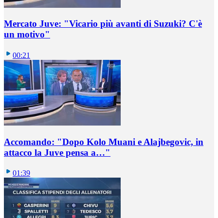
Mercato Juve: "Vicario più avanti di Suzuki? C'è
un motivo"
00:21
Accomando: "Dopo Kolo Muani e Alajbegovic, in
attacco la Juve pensa a…"
01:39