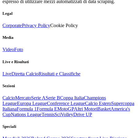
espresso di utilizzare mezzi automatizzati di data scraping.
Legal
Corporate
Privacy Policy
Cookie Policy
Media
Video
Foto
Live e Risultati
Live
Diretta Calcio
Risultati e Classifiche
Sezioni
Calcio
Mercato
Serie A
Serie B
Coppa Italia
Champions
League
Europa League
Conference League
Calcio Estero
Supercoppa
Italiana
Formula 1
Formula E
MotoGP
Altri Motori
Basket
America's
Cup
Nations League
Tennis
Sci
Volley
Drive UP
Speciali