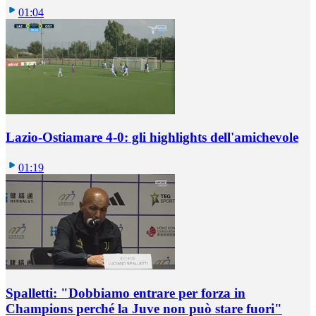
01:04
Lazio-Ostiamare 4-0: gli highlights dell'amichevole
01:19
Spalletti: "Dobbiamo entrare per forza in
Champions perché la Juve non può stare fuori"