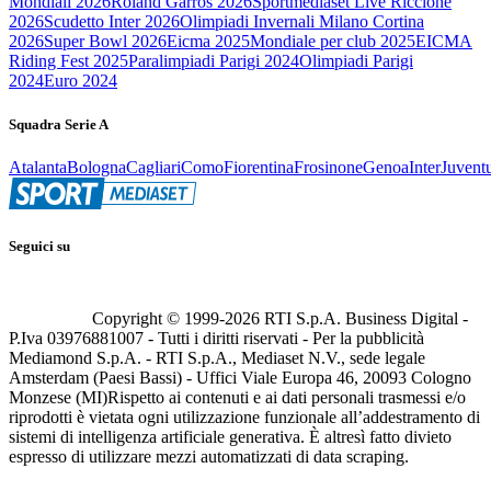
Mondiali 2026
Roland Garros 2026
Sportmediaset Live Riccione
2026
Scudetto Inter 2026
Olimpiadi Invernali Milano Cortina
2026
Super Bowl 2026
Eicma 2025
Mondiale per club 2025
EICMA
Riding Fest 2025
Paralimpiadi Parigi 2024
Olimpiadi Parigi
2024
Euro 2024
Squadra Serie A
Atalanta
Bologna
Cagliari
Como
Fiorentina
Frosinone
Genoa
Inter
Juvent
Seguici su
Copyright © 1999-
2026
RTI S.p.A. Business Digital -
P.Iva 03976881007 - Tutti i diritti riservati - Per la pubblicità
Mediamond S.p.A. - RTI S.p.A., Mediaset N.V., sede legale
Amsterdam (Paesi Bassi) - Uffici Viale Europa 46, 20093 Cologno
Monzese (MI)
Rispetto ai contenuti e ai dati personali trasmessi e/o
riprodotti è vietata ogni utilizzazione funzionale all’addestramento di
sistemi di intelligenza artificiale generativa. È altresì fatto divieto
espresso di utilizzare mezzi automatizzati di data scraping.