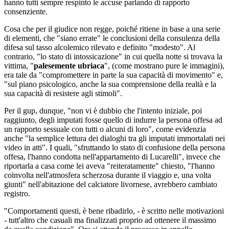
hanno tutti sempre respinto le accuse parlando di rapporto
consenziente.
Cosa che per il giudice non regge, poiché ritiene in base a una serie
di elementi, che "siano errate" le conclusioni della consulenza della
difesa sul tasso alcolemico rilevato e definito "modesto". Al
contrario, "lo stato di intossicazione" in cui quella notte si trovava la
vittima, "
palesemente ubriaca
", (come mostrano pure le immagini),
era tale da "compromettere in parte la sua capacità di movimento" e,
"sul piano psicologico, anche la sua comprensione della realtà e la
sua capacità di resistere agli stimoli".
Per il gup, dunque, "non vi è dubbio che l'intento iniziale, poi
raggiunto, degli imputati fosse quello di indurre la persona offesa ad
un rapporto sessuale con tutti o alcuni di loro", come evidenzia
anche "la semplice lettura dei dialoghi tra gli imputati immortalati nei
video in atti". I quali, "sfruttando lo stato di confusione della persona
offesa, l'hanno condotta nell'appartamento di Lucarelli", invece che
riportarla a casa come lei aveva "reiteratamente" chiesto, "l'hanno
coinvolta nell'atmosfera scherzosa durante il viaggio e, una volta
giunti" nell'abitazione del calciatore livornese, avrebbero cambiato
registro.
"Comportamenti questi, è bene ribadirlo, - è scritto nelle motivazioni
- tutt'altro che casuali ma finalizzati proprio ad ottenere il massimo