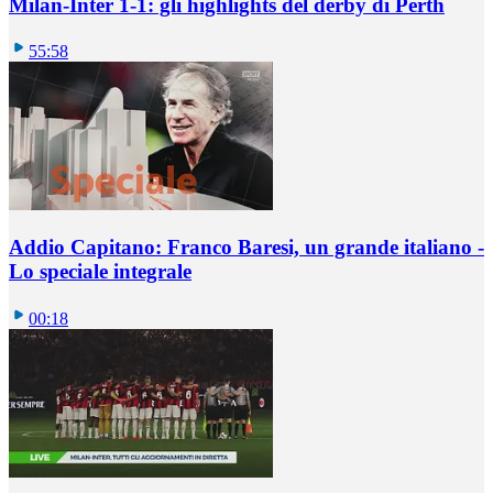
Milan-Inter 1-1: gli highlights del derby di Perth
55:58
Addio Capitano: Franco Baresi, un grande italiano -
Lo speciale integrale
00:18