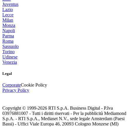
Juventus
Lazio
Lecce
Milan
Monza
Napoli
Parma
Roma
Sassuolo
Torino
Udinese
Venezia
Legal
Corporate
Cookie Policy
Privacy Policy
Copyright © 1999-
2026
RTI S.p.A. Business Digital - P.Iva
03976881007 - Tutti i diritti riservati - Per la pubblicità Mediamond
S.p.A. - RTI S.p.A., Mediaset N.V., sede legale Amsterdam (Paesi
Bassi) - Uffici Viale Europa 46, 20093 Cologno Monzese (MI)