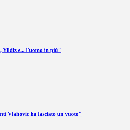
 Yildiz e... l'uomo in più"
nti Vlahovic ha lasciato un vuoto"