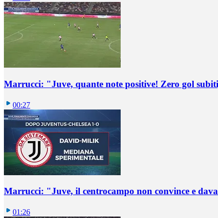
Marrucci: "Juve, quante note positive! Zero gol subiti,
00:27
Marrucci: "Juve, il centrocampo non convince e dava
01:26