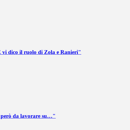
vi dico il ruolo di Zola e Ranieri"
è però da lavorare su…"