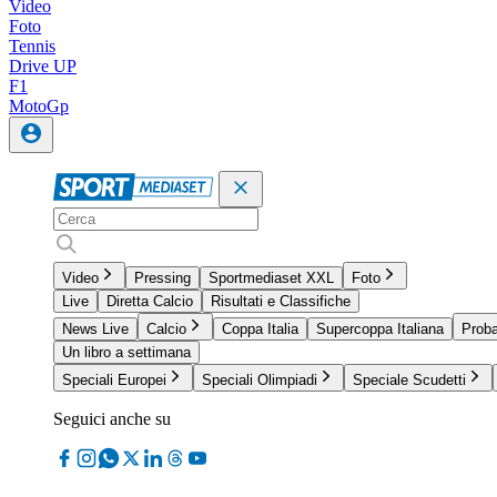
Video
Foto
Tennis
Drive UP
F1
MotoGp
Video
Pressing
Sportmediaset XXL
Foto
Live
Diretta Calcio
Risultati e Classifiche
News Live
Calcio
Coppa Italia
Supercoppa Italiana
Proba
Un libro a settimana
Speciali Europei
Speciali Olimpiadi
Speciale Scudetti
Seguici anche su