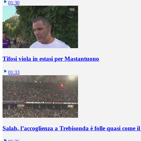
01:30
Tifosi viola in estasi per Mastantuono
01:33
Salah, l’accoglienza a Trebisonda è folle quasi come i