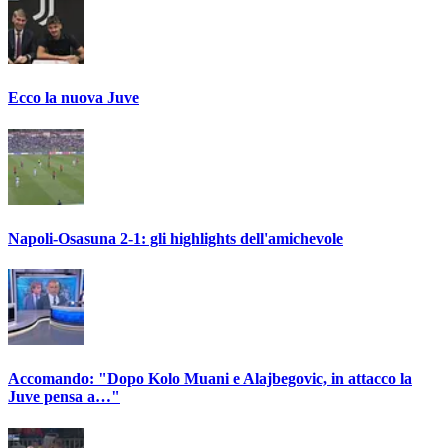
Ecco la nuova Juve
Napoli-Osasuna 2-1: gli highlights dell'amichevole
Accomando: "Dopo Kolo Muani e Alajbegovic, in attacco la
Juve pensa a…"