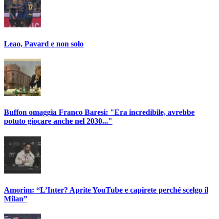
Leao, Pavard e non solo
Buffon omaggia Franco Baresi: "Era incredibile, avrebbe
potuto giocare anche nel 2030..."
Amorim: “L’Inter? Aprite YouTube e capirete perché scelgo il
Milan”