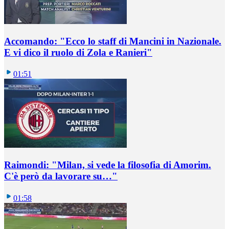
Accomando: "Ecco lo staff di Mancini in Nazionale.
E vi dico il ruolo di Zola e Ranieri"
01:51
Raimondi: "Milan, si vede la filosofia di Amorim.
C'è però da lavorare su…"
01:58