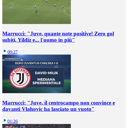
Marrucci: "Juve, quante note positive! Zero gol
subiti, Yildiz e... l'uomo in più"
00:27
Marrucci: "Juve, il centrocampo non convince e
davanti Vlahovic ha lasciato un vuoto"
01:26