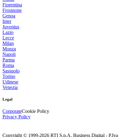
Fiorentina
Frosinone
Genoa
Inter
Juventus
Lazio
Lecce
Milan
Monza
Napoli
Parma
Roma
Sassuolo
Torino
Udinese
Venezia
Legal
Corporate
Cookie Policy
Privacy Policy
Copyright © 1999-
2026
RTI S.p.A. Business Digital - P.Iva