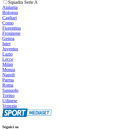
Squadra Serie A
Atalanta
Bologna
Cagliari
Como
Fiorentina
Frosinone
Genoa
Inter
Juventus
Lazio
Lecce
Milan
Monza
Napoli
Parma
Roma
Sassuolo
Torino
Udinese
Venezia
Seguici su