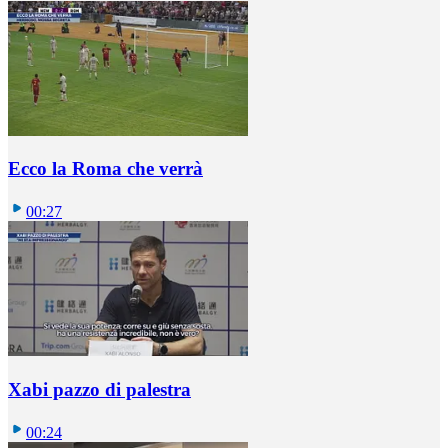
Ecco la Roma che verrà
00:27
Xabi pazzo di palestra
00:24