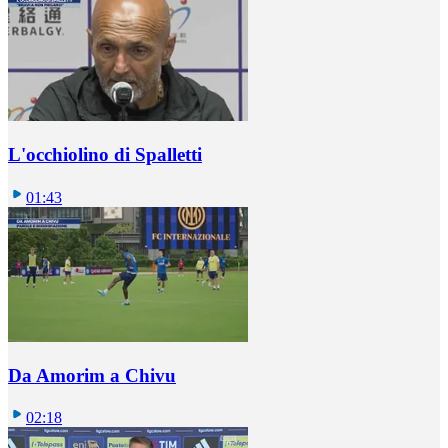
L'occhiolino di Spalletti
01:43
Da Amorim a Chivu
02:18