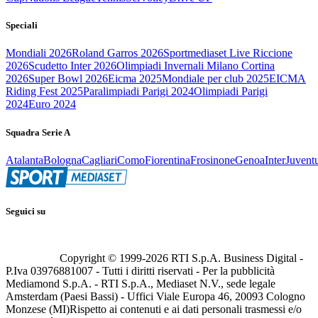
Speciali
Mondiali 2026
Roland Garros 2026
Sportmediaset Live Riccione
2026
Scudetto Inter 2026
Olimpiadi Invernali Milano Cortina
2026
Super Bowl 2026
Eicma 2025
Mondiale per club 2025
EICMA
Riding Fest 2025
Paralimpiadi Parigi 2024
Olimpiadi Parigi
2024
Euro 2024
Squadra Serie A
Atalanta
Bologna
Cagliari
Como
Fiorentina
Frosinone
Genoa
Inter
Juvent
Seguici su
Copyright © 1999-
2026
RTI S.p.A. Business Digital -
P.Iva 03976881007 - Tutti i diritti riservati - Per la pubblicità
Mediamond S.p.A. - RTI S.p.A., Mediaset N.V., sede legale
Amsterdam (Paesi Bassi) - Uffici Viale Europa 46, 20093 Cologno
Monzese (MI)
Rispetto ai contenuti e ai dati personali trasmessi e/o