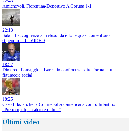
22:43
Amichevoli, Fiorentina-Deportivo A Coruna 1-1
22:13
Salah, l’accoglienza a Trebisonda è folle quasi come il suo
stipendio… IL VIDEO
18:57
Dimarco, l’omaggio a Baresi in conferenza si trasforma in una
figuraccia social
18:25
Caso Fifa, anche la Conmebol sudamericana contro Infantino:
"Preoccupati, il calcio è di tutti"
Ultimi video