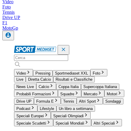
Video
Foto
Tennis
Drive UP
F1
MotoGp
Video
Pressing
Sportmediaset XXL
Foto
Live
Diretta Calcio
Risultati e Classifiche
News Live
Calcio
Coppa Italia
Supercoppa Italiana
Probabili Formazioni
Squadre
Mercato
Motori
Drive UP
Formula E
Tennis
Altri Sport
Sondaggi
Podcast
Lifestyle
Un libro a settimana
Speciali Europei
Speciali Olimpiadi
Speciale Scudetti
Speciali Mondiali
Altri Speciali