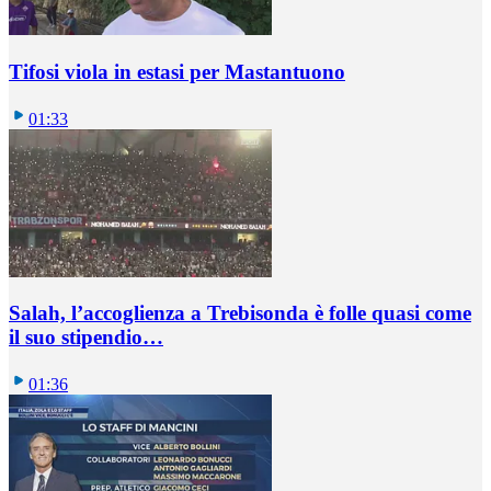
Tifosi viola in estasi per Mastantuono
01:33
Salah, l’accoglienza a Trebisonda è folle quasi come
il suo stipendio…
01:36