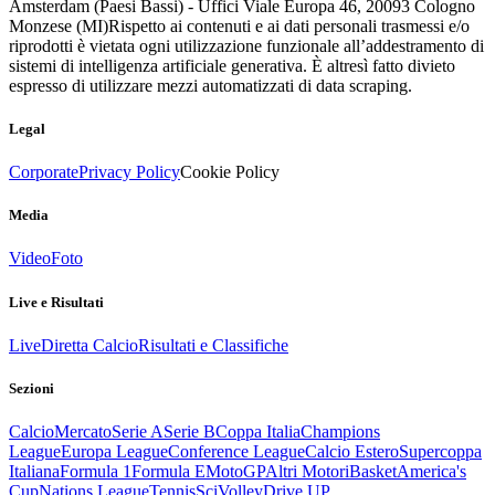
Amsterdam (Paesi Bassi) - Uffici Viale Europa 46, 20093 Cologno
Monzese (MI)
Rispetto ai contenuti e ai dati personali trasmessi e/o
riprodotti è vietata ogni utilizzazione funzionale all’addestramento di
sistemi di intelligenza artificiale generativa. È altresì fatto divieto
espresso di utilizzare mezzi automatizzati di data scraping.
Legal
Corporate
Privacy Policy
Cookie Policy
Media
Video
Foto
Live e Risultati
Live
Diretta Calcio
Risultati e Classifiche
Sezioni
Calcio
Mercato
Serie A
Serie B
Coppa Italia
Champions
League
Europa League
Conference League
Calcio Estero
Supercoppa
Italiana
Formula 1
Formula E
MotoGP
Altri Motori
Basket
America's
Cup
Nations League
Tennis
Sci
Volley
Drive UP