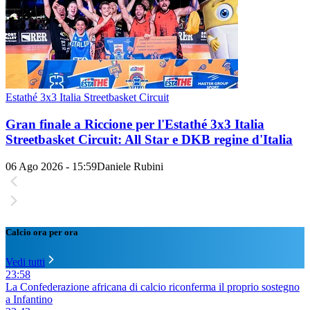
Estathé 3x3 Italia Streetbasket Circuit
Gran finale a Riccione per l'Estathé 3x3 Italia
Streetbasket Circuit: All Star e DKB regine d'Italia
06 Ago 2026 - 15:59
Daniele Rubini
Calcio ora per ora
Vedi tutti
23:58
La Confederazione africana di calcio riconferma il proprio sostegno
a Infantino