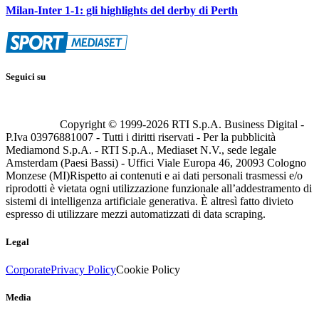
Milan-Inter 1-1: gli highlights del derby di Perth
Seguici su
Copyright © 1999-
2026
RTI S.p.A. Business Digital -
P.Iva 03976881007 - Tutti i diritti riservati - Per la pubblicità
Mediamond S.p.A. - RTI S.p.A., Mediaset N.V., sede legale
Amsterdam (Paesi Bassi) - Uffici Viale Europa 46, 20093 Cologno
Monzese (MI)
Rispetto ai contenuti e ai dati personali trasmessi e/o
riprodotti è vietata ogni utilizzazione funzionale all’addestramento di
sistemi di intelligenza artificiale generativa. È altresì fatto divieto
espresso di utilizzare mezzi automatizzati di data scraping.
Legal
Corporate
Privacy Policy
Cookie Policy
Media