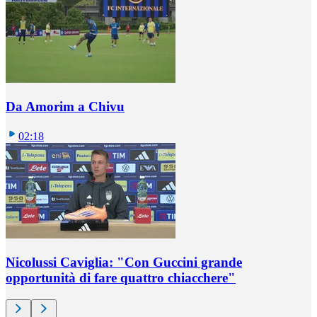
Da Amorim a Chivu
02:18
Nicolussi Caviglia: "Con Guccini grande
opportunità di fare quattro chiacchere"