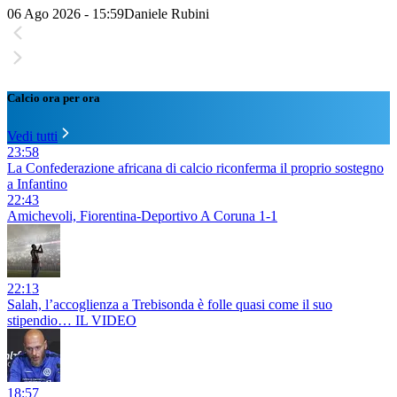
06 Ago 2026 - 15:59
Daniele Rubini
Calcio ora per ora
Vedi tutti
23:58
La Confederazione africana di calcio riconferma il proprio sostegno
a Infantino
22:43
Amichevoli, Fiorentina-Deportivo A Coruna 1-1
22:13
Salah, l’accoglienza a Trebisonda è folle quasi come il suo
stipendio… IL VIDEO
18:57