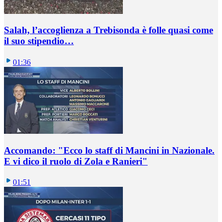
Salah, l’accoglienza a Trebisonda è folle quasi come
il suo stipendio…
01:36
Accomando: "Ecco lo staff di Mancini in Nazionale.
E vi dico il ruolo di Zola e Ranieri"
01:51