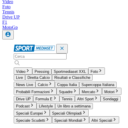
Video
Foto
Tennis
Drive UP
F1
MotoGp
Video
Pressing
Sportmediaset XXL
Foto
Live
Diretta Calcio
Risultati e Classifiche
News Live
Calcio
Coppa Italia
Supercoppa Italiana
Probabili Formazioni
Squadre
Mercato
Motori
Drive UP
Formula E
Tennis
Altri Sport
Sondaggi
Podcast
Lifestyle
Un libro a settimana
Speciali Europei
Speciali Olimpiadi
Speciale Scudetti
Speciali Mondiali
Altri Speciali