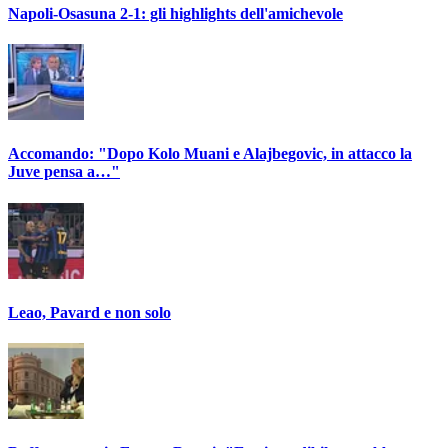
Napoli-Osasuna 2-1: gli highlights dell'amichevole
Accomando: "Dopo Kolo Muani e Alajbegovic, in attacco la
Juve pensa a…"
Leao, Pavard e non solo