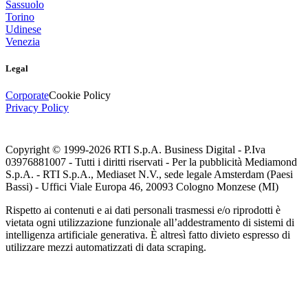
Sassuolo
Torino
Udinese
Venezia
Legal
Corporate
Cookie Policy
Privacy Policy
Copyright © 1999-
2026
RTI S.p.A. Business Digital - P.Iva
03976881007 - Tutti i diritti riservati - Per la pubblicità Mediamond
S.p.A. - RTI S.p.A., Mediaset N.V., sede legale Amsterdam (Paesi
Bassi) - Uffici Viale Europa 46, 20093 Cologno Monzese (MI)
Rispetto ai contenuti e ai dati personali trasmessi e/o riprodotti è
vietata ogni utilizzazione funzionale all’addestramento di sistemi di
intelligenza artificiale generativa. È altresì fatto divieto espresso di
utilizzare mezzi automatizzati di data scraping.