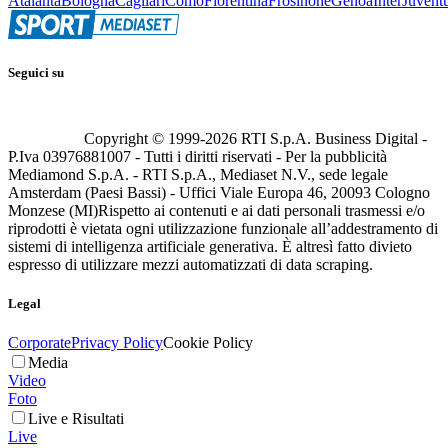
Atalanta
Bologna
Cagliari
Como
Fiorentina
Frosinone
Genoa
Inter
Juvent
Seguici su
Copyright © 1999-
2026
RTI S.p.A. Business Digital -
P.Iva 03976881007 - Tutti i diritti riservati - Per la pubblicità
Mediamond S.p.A. - RTI S.p.A., Mediaset N.V., sede legale
Amsterdam (Paesi Bassi) - Uffici Viale Europa 46, 20093 Cologno
Monzese (MI)
Rispetto ai contenuti e ai dati personali trasmessi e/o
riprodotti è vietata ogni utilizzazione funzionale all’addestramento di
sistemi di intelligenza artificiale generativa. È altresì fatto divieto
espresso di utilizzare mezzi automatizzati di data scraping.
Legal
Corporate
Privacy Policy
Cookie Policy
Media
Video
Foto
Live e Risultati
Live