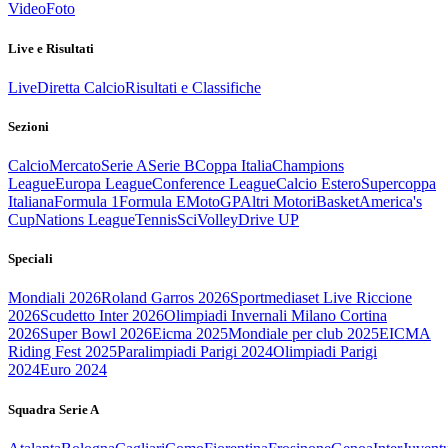
Video
Foto
Live e Risultati
Live
Diretta Calcio
Risultati e Classifiche
Sezioni
Calcio
Mercato
Serie A
Serie B
Coppa Italia
Champions
League
Europa League
Conference League
Calcio Estero
Supercoppa
Italiana
Formula 1
Formula E
MotoGP
Altri Motori
Basket
America's
Cup
Nations League
Tennis
Sci
Volley
Drive UP
Speciali
Mondiali 2026
Roland Garros 2026
Sportmediaset Live Riccione
2026
Scudetto Inter 2026
Olimpiadi Invernali Milano Cortina
2026
Super Bowl 2026
Eicma 2025
Mondiale per club 2025
EICMA
Riding Fest 2025
Paralimpiadi Parigi 2024
Olimpiadi Parigi
2024
Euro 2024
Squadra Serie A