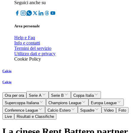
Seguici anche su
Area personale
Help e Faq
Info e contatti
Termini del servizio
Utilizzo dati e privacy
Cookie Policy
Calcio
Calcio
Ora per ora
Serie A
Serie B
Coppa Italia
Supercoppa Italiana
Champions League
Europa League
Conference League
Calcio Estero
Squadre
Video
Foto
Live
Risultati e Classifiche
La cinese Rept Battero partner