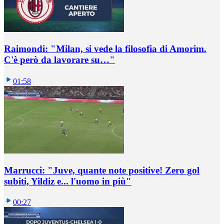
Raimondi: "Milan, si vede la filosofia di Amorim.
C'è però da lavorare su…"
01:58
Marrucci: "Juve, quante note positive! Zero gol
subiti, Yildiz e... l'uomo in più"
00:27