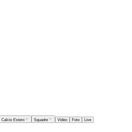
Calcio Estero
Squadre
Video
Foto
Live