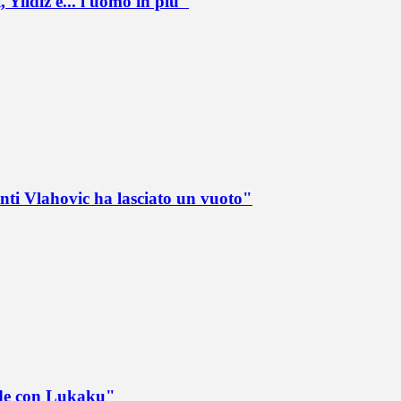
 Yildiz e... l'uomo in più"
nti Vlahovic ha lasciato un vuoto"
ede con Lukaku"