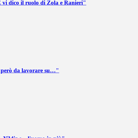
vi dico il ruolo di Zola e Ranieri"
è però da lavorare su…"