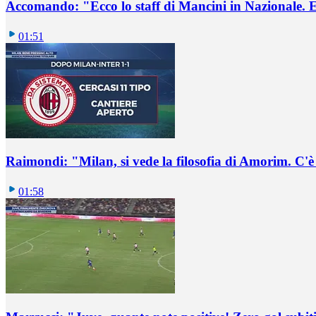
Accomando: "Ecco lo staff di Mancini in Nazionale. E 
01:51
Raimondi: "Milan, si vede la filosofia di Amorim. C'
01:58