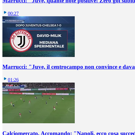
Marrucci: "Juve, quante note positive! Zero gol subiti,
00:27
Marrucci: "Juve, il centrocampo non convince e dava
01:26
Calciomercato, Accomando: "Napoli, ecco cosa succ