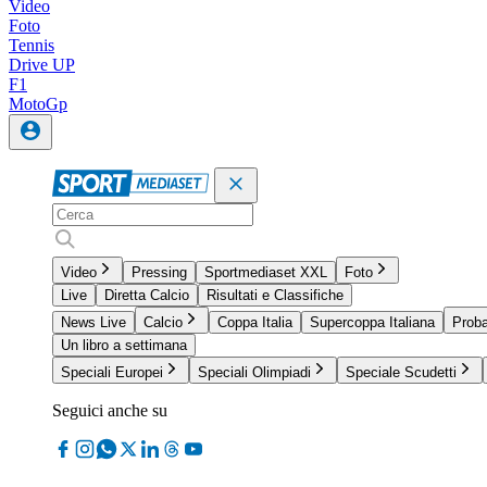
Video
Foto
Tennis
Drive UP
F1
MotoGp
Video
Pressing
Sportmediaset XXL
Foto
Live
Diretta Calcio
Risultati e Classifiche
News Live
Calcio
Coppa Italia
Supercoppa Italiana
Proba
Un libro a settimana
Speciali Europei
Speciali Olimpiadi
Speciale Scudetti
Seguici anche su