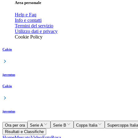
Area personale
Help e Faq
Info e contatti
Termini del servizio
Utilizzo dati e privacy
Cookie Policy
Calcio
juventus
Calcio
juventus
Ora per ora
Serie A
Serie B
Coppa Italia
Supercoppa Itali
Risultati e Classifiche
Home
Mercato
Video
Foto
Rosa