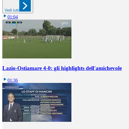
Vedi tutti
01:04
Lazio-Ostiamare 4-0: gli highlights dell'amichevole
01:36