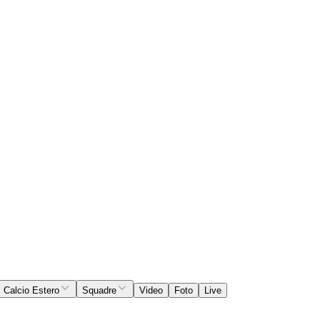
Calcio Estero
Squadre
Video
Foto
Live