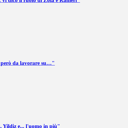
vi dico il ruolo di Zola e Ranieri"
è però da lavorare su…"
 Yildiz e... l'uomo in più"