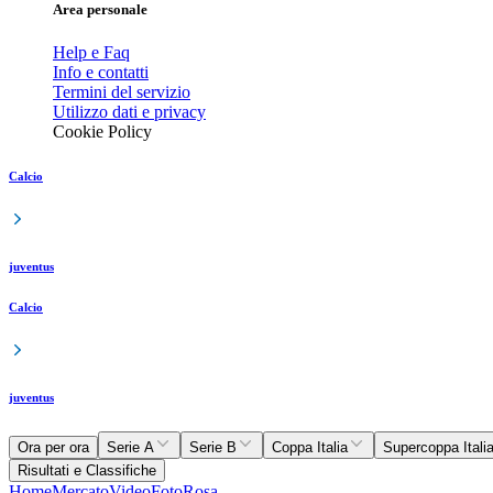
Area personale
Help e Faq
Info e contatti
Termini del servizio
Utilizzo dati e privacy
Cookie Policy
Calcio
juventus
Calcio
juventus
Ora per ora
Serie A
Serie B
Coppa Italia
Supercoppa Itali
Risultati e Classifiche
Home
Mercato
Video
Foto
Rosa