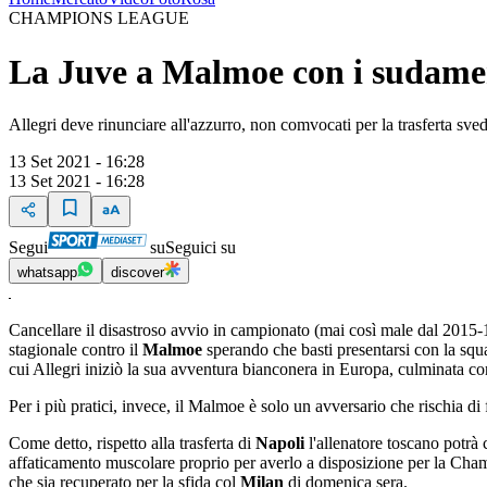
CHAMPIONS LEAGUE
La Juve a Malmoe con i sudamer
Allegri deve rinunciare all'azzurro, non comvocati per la trasferta sve
13 Set 2021 - 16:28
13 Set 2021 - 16:28
Segui
su
Seguici su
whatsapp
discover
Cancellare il disastroso avvio in campionato (mai così male dal 2015-1
stagionale contro il
Malmoe
sperando che basti presentarsi con la squ
cui Allegri iniziò la sua avventura bianconera in Europa, culminata con
Per i più pratici, invece, il Malmoe è solo un avversario che rischia di
Come detto, rispetto alla trasferta di
Napoli
l'allenatore toscano potrà 
affaticamento muscolare proprio per averlo a disposizione per la Champ
che sia recuperato per la sfida col
Milan
di domenica sera.