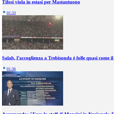
Tifosi viola in estasi per Mastantuono
01:33
Salah, l’accoglienza a Trebisonda è folle quasi come i
01:36