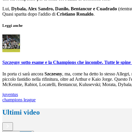
Lui,
Dybala, Alex Sandro, Danilo, Bentancur e Cuadrado
(rientra
Quasi sparita dopo l'addio di
Cristiano Ronaldo
.
Leggi anche
Szczęsny sotto esame e la Champions che incombe. Tutte le spine 
In porta ci sarà ancora
Szczesny
, ma, come ha detto lo stesso Allegri,
piccolo fastidio nella rifinitura, oltre ad Arthur e Kaio Jorge. Quest
McKennie, Rabiot, Locatelli, Bentancur, Kulusevski; Morata, Dybala
juventus
champions league
Ultimi video