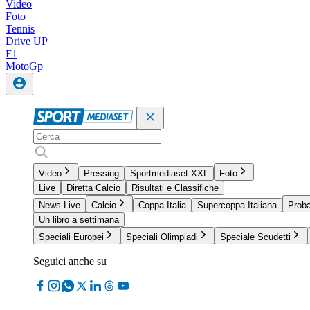
Video
Foto
Tennis
Drive UP
F1
MotoGp
Video
Pressing
Sportmediaset XXL
Foto
Live
Diretta Calcio
Risultati e Classifiche
News Live
Calcio
Coppa Italia
Supercoppa Italiana
Proba
Un libro a settimana
Speciali Europei
Speciali Olimpiadi
Speciale Scudetti
Seguici anche su