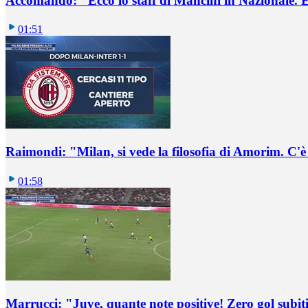
Accomando: "Ecco lo staff di Mancini in Nazionale. E 
01:51
Raimondi: "Milan, si vede la filosofia di Amorim. C'
01:58
Marrucci: "Juve, quante note positive! Zero gol subiti,