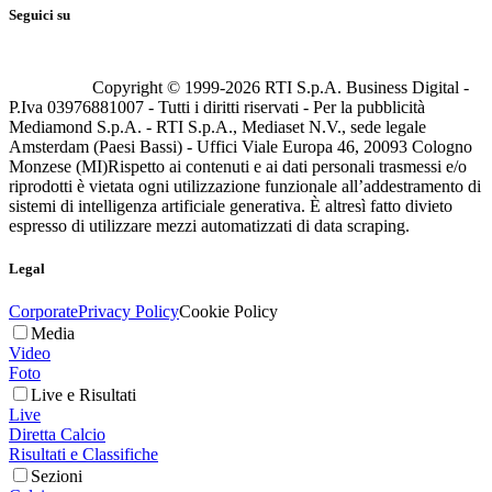
Seguici su
Copyright © 1999-
2026
RTI S.p.A. Business Digital -
P.Iva 03976881007 - Tutti i diritti riservati - Per la pubblicità
Mediamond S.p.A. - RTI S.p.A., Mediaset N.V., sede legale
Amsterdam (Paesi Bassi) - Uffici Viale Europa 46, 20093 Cologno
Monzese (MI)
Rispetto ai contenuti e ai dati personali trasmessi e/o
riprodotti è vietata ogni utilizzazione funzionale all’addestramento di
sistemi di intelligenza artificiale generativa. È altresì fatto divieto
espresso di utilizzare mezzi automatizzati di data scraping.
Legal
Corporate
Privacy Policy
Cookie Policy
Media
Video
Foto
Live e Risultati
Live
Diretta Calcio
Risultati e Classifiche
Sezioni