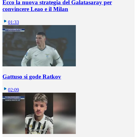
Ecco la nuova strategia del Galatasaray per
convincere Leao e il Milan
01:33
Gattuso si gode Ratkov
02:09