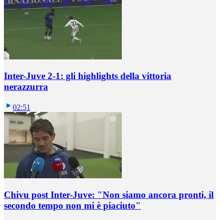
Inter-Juve 2-1: gli highlights della vittoria
nerazzurra
02:51
Chivu post Inter-Juve: "Non siamo ancora pronti, il
secondo tempo non mi è piaciuto"