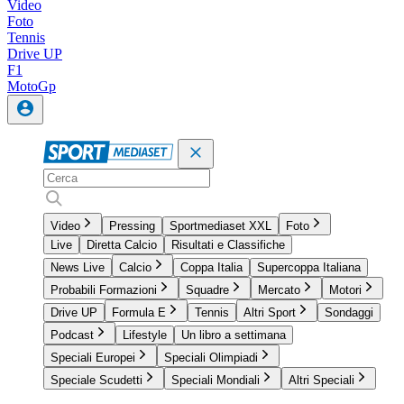
Video
Foto
Tennis
Drive UP
F1
MotoGp
Video
Pressing
Sportmediaset XXL
Foto
Live
Diretta Calcio
Risultati e Classifiche
News Live
Calcio
Coppa Italia
Supercoppa Italiana
Probabili Formazioni
Squadre
Mercato
Motori
Drive UP
Formula E
Tennis
Altri Sport
Sondaggi
Podcast
Lifestyle
Un libro a settimana
Speciali Europei
Speciali Olimpiadi
Speciale Scudetti
Speciali Mondiali
Altri Speciali