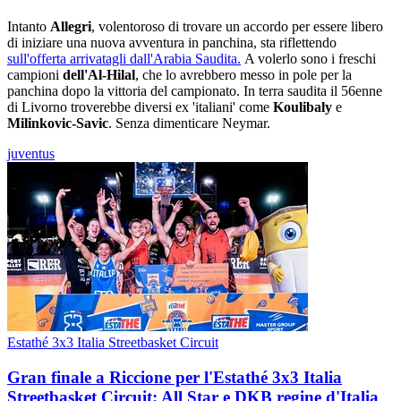
Intanto
Allegri
, volentoroso di trovare un accordo per essere libero
di iniziare una nuova avventura in panchina, sta riflettendo
sull'offerta arrivatagli dall'Arabia Saudita.
A volerlo sono i freschi
campioni
dell'Al-Hilal
, che lo avrebbero messo in pole per la
panchina dopo la vittoria del campionato. In terra saudita il 56enne
di Livorno troverebbe diversi ex 'italiani' come
Koulibaly
e
Milinkovic-Savic
. Senza dimenticare Neymar.
juventus
Estathé 3x3 Italia Streetbasket Circuit
Gran finale a Riccione per l'Estathé 3x3 Italia
Streetbasket Circuit: All Star e DKB regine d'Italia