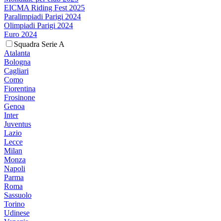
EICMA Riding Fest 2025
Paralimpiadi Parigi 2024
Olimpiadi Parigi 2024
Euro 2024
Squadra Serie A
Atalanta
Bologna
Cagliari
Como
Fiorentina
Frosinone
Genoa
Inter
Juventus
Lazio
Lecce
Milan
Monza
Napoli
Parma
Roma
Sassuolo
Torino
Udinese