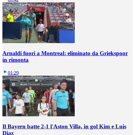
Arnaldi fuori a Montreal: eliminato da Griekspoor
in rimonta
01:29
Il Bayern batte 2-1 l'Aston Villa, in gol Kim e Luis
Diaz