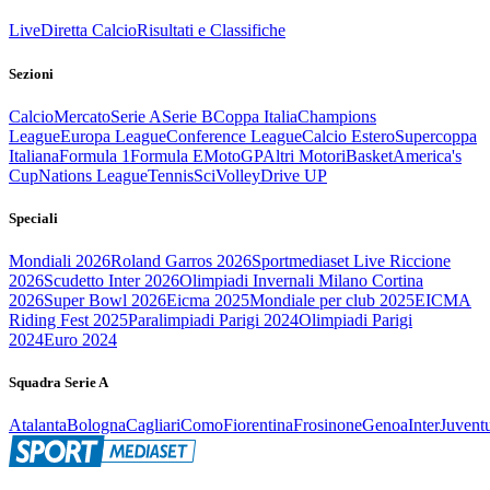
Live
Diretta Calcio
Risultati e Classifiche
Sezioni
Calcio
Mercato
Serie A
Serie B
Coppa Italia
Champions
League
Europa League
Conference League
Calcio Estero
Supercoppa
Italiana
Formula 1
Formula E
MotoGP
Altri Motori
Basket
America's
Cup
Nations League
Tennis
Sci
Volley
Drive UP
Speciali
Mondiali 2026
Roland Garros 2026
Sportmediaset Live Riccione
2026
Scudetto Inter 2026
Olimpiadi Invernali Milano Cortina
2026
Super Bowl 2026
Eicma 2025
Mondiale per club 2025
EICMA
Riding Fest 2025
Paralimpiadi Parigi 2024
Olimpiadi Parigi
2024
Euro 2024
Squadra Serie A
Atalanta
Bologna
Cagliari
Como
Fiorentina
Frosinone
Genoa
Inter
Juvent