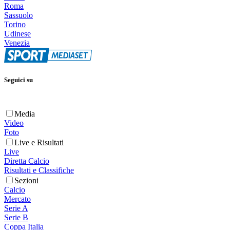
Roma
Sassuolo
Torino
Udinese
Venezia
Seguici su
Media
Video
Foto
Live e Risultati
Live
Diretta Calcio
Risultati e Classifiche
Sezioni
Calcio
Mercato
Serie A
Serie B
Coppa Italia