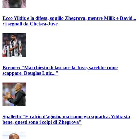
Ecco Yildiz e la difesa, squillo Zhegrova, mentre Milik e David...
: i segnali da Chelsea-Juve
Bremer: "Mai chiesto di lasciare la Juve, sarebbe come
scappare. Douglas Luiz..."
Spalletti: "È calcio d'agosto, ma siamo già squadra. Yildiz sta
bene, questi sono i colpi di Zhegrova"