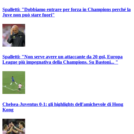
Spalletti: "Dobbiamo entrare per forza in Champions perché la
Juve non può stare fuori"
Spalletti: "Non serve avere un attaccante da 20 gol, Europa
League più impegnativa della Champions. Su Bastoni... "
Chelsea-Juventus 0-1: gli highlights dell'amichevole di Hong
Kong