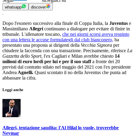
Segui
su
Seguici su
whatsapp
discover
Dopo l'esonero successivo alla finale di Coppa Italia, la
Juventus
e
Massimiliano
Allegri
continuano a dialogare per evitare di finire in
tribunale. L'allenatore toscano,
che nei giorni scorsi aveva respinto
con una lettera le accuse formulategli dal club bianconero,
ha
presentato una proposta ai dirigenti della
Vecchia Signora
per
chiudere la faccenda con una transazione. Precisamente, riferisce
La
Gazzetta dello Sport,
l'ex Cagliari e Milan avrebbe chiesto
14
milioni di euro lordi per lui e per il suo staff
a fronte dei 20
previsti dal contratto stilato nel maggio del 2021 con l'ex presidente
Andrea
Agnelli.
Quasi scontato il no della Juventus che punta ad
abbassare la cifra.
Leggi anche
Allegri, tentazione saudita: l'Al Hilal lo vuole, troverebbe
Neymar