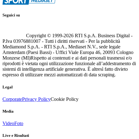
Seguici su
Copyright © 1999-
2026
RTI S.p.A. Business Digital -
P.Iva 03976881007 - Tutti i diritti riservati - Per la pubblicità
Mediamond S.p.A. - RTI S.p.A., Mediaset N.V., sede legale
Amsterdam (Paesi Bassi) - Uffici Viale Europa 46, 20093 Cologno
Monzese (MI)
Rispetto ai contenuti e ai dati personali trasmessi e/o
riprodotti è vietata ogni utilizzazione funzionale all’addestramento di
sistemi di intelligenza artificiale generativa. È altresì fatto divieto
espresso di utilizzare mezzi automatizzati di data scraping.
Legal
Corporate
Privacy Policy
Cookie Policy
Media
Video
Foto
Live e Risultati