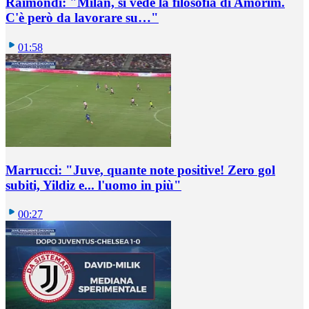
Raimondi: "Milan, si vede la filosofia di Amorim.
C'è però da lavorare su…"
01:58
Marrucci: "Juve, quante note positive! Zero gol
subiti, Yildiz e... l'uomo in più"
00:27