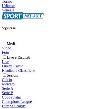
Torino
Udinese
Venezia
Seguici su
Media
Video
Foto
Live e Risultati
Live
Diretta Calcio
Risultati e Classifiche
Sezioni
Calcio
Mercato
Serie A
Serie B
Coppa Italia
Champions League
Europa League