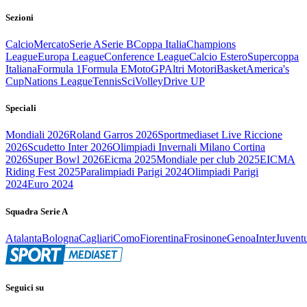
Sezioni
Calcio
Mercato
Serie A
Serie B
Coppa Italia
Champions
League
Europa League
Conference League
Calcio Estero
Supercoppa
Italiana
Formula 1
Formula E
MotoGP
Altri Motori
Basket
America's
Cup
Nations League
Tennis
Sci
Volley
Drive UP
Speciali
Mondiali 2026
Roland Garros 2026
Sportmediaset Live Riccione
2026
Scudetto Inter 2026
Olimpiadi Invernali Milano Cortina
2026
Super Bowl 2026
Eicma 2025
Mondiale per club 2025
EICMA
Riding Fest 2025
Paralimpiadi Parigi 2024
Olimpiadi Parigi
2024
Euro 2024
Squadra Serie A
Atalanta
Bologna
Cagliari
Como
Fiorentina
Frosinone
Genoa
Inter
Juvent
Seguici su