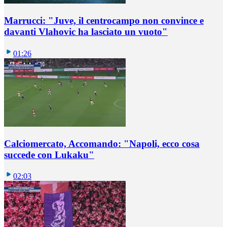
Marrucci: "Juve, il centrocampo non convince e
davanti Vlahovic ha lasciato un vuoto"
01:26
Calciomercato, Accomando: "Napoli, ecco cosa
succede con Lukaku"
02:03