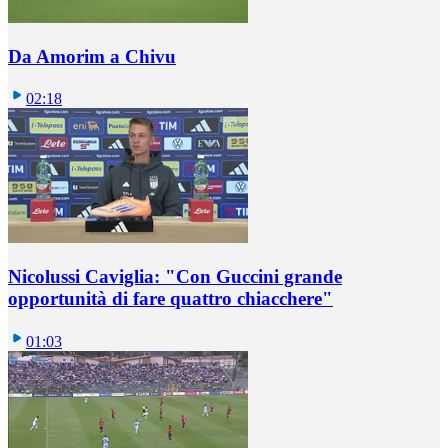
Da Amorim a Chivu
02:18
Nicolussi Caviglia: "Con Guccini grande
opportunità di fare quattro chiacchere"
01:03