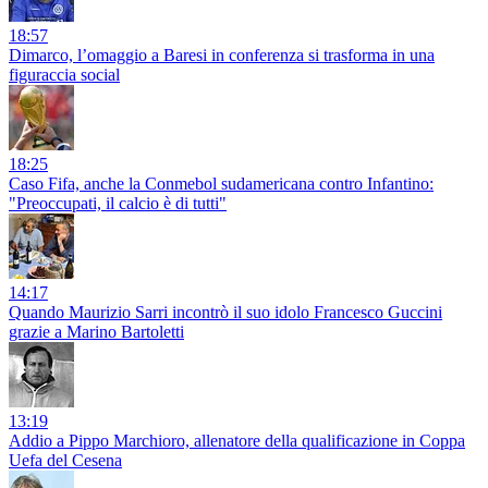
18:57
Dimarco, l’omaggio a Baresi in conferenza si trasforma in una
figuraccia social
18:25
Caso Fifa, anche la Conmebol sudamericana contro Infantino:
"Preoccupati, il calcio è di tutti"
14:17
Quando Maurizio Sarri incontrò il suo idolo Francesco Guccini
grazie a Marino Bartoletti
13:19
Addio a Pippo Marchioro, allenatore della qualificazione in Coppa
Uefa del Cesena