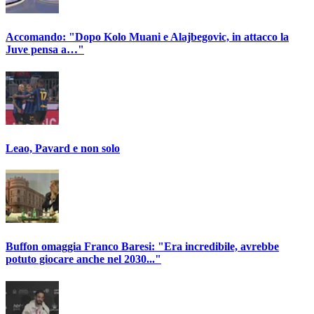
Accomando: "Dopo Kolo Muani e Alajbegovic, in attacco la
Juve pensa a…"
Leao, Pavard e non solo
Buffon omaggia Franco Baresi: "Era incredibile, avrebbe
potuto giocare anche nel 2030..."