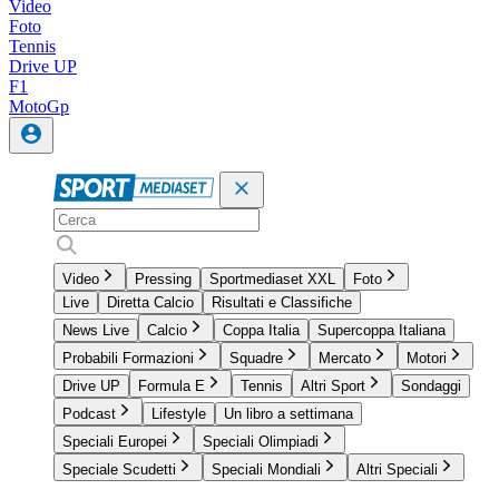
Video
Foto
Tennis
Drive UP
F1
MotoGp
Video
Pressing
Sportmediaset XXL
Foto
Live
Diretta Calcio
Risultati e Classifiche
News Live
Calcio
Coppa Italia
Supercoppa Italiana
Probabili Formazioni
Squadre
Mercato
Motori
Drive UP
Formula E
Tennis
Altri Sport
Sondaggi
Podcast
Lifestyle
Un libro a settimana
Speciali Europei
Speciali Olimpiadi
Speciale Scudetti
Speciali Mondiali
Altri Speciali