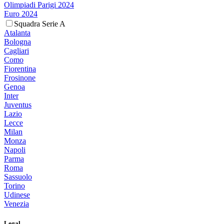
Olimpiadi Parigi 2024
Euro 2024
Squadra Serie A
Atalanta
Bologna
Cagliari
Como
Fiorentina
Frosinone
Genoa
Inter
Juventus
Lazio
Lecce
Milan
Monza
Napoli
Parma
Roma
Sassuolo
Torino
Udinese
Venezia
Legal