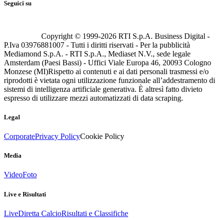
Seguici su
Copyright © 1999-
2026
RTI S.p.A. Business Digital -
P.Iva 03976881007 - Tutti i diritti riservati - Per la pubblicità
Mediamond S.p.A. - RTI S.p.A., Mediaset N.V., sede legale
Amsterdam (Paesi Bassi) - Uffici Viale Europa 46, 20093 Cologno
Monzese (MI)
Rispetto ai contenuti e ai dati personali trasmessi e/o
riprodotti è vietata ogni utilizzazione funzionale all’addestramento di
sistemi di intelligenza artificiale generativa. È altresì fatto divieto
espresso di utilizzare mezzi automatizzati di data scraping.
Legal
Corporate
Privacy Policy
Cookie Policy
Media
Video
Foto
Live e Risultati
Live
Diretta Calcio
Risultati e Classifiche