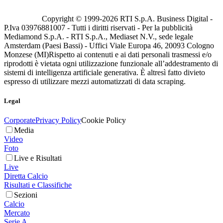
Copyright © 1999-
2026
RTI S.p.A. Business Digital -
P.Iva 03976881007 - Tutti i diritti riservati - Per la pubblicità
Mediamond S.p.A. - RTI S.p.A., Mediaset N.V., sede legale
Amsterdam (Paesi Bassi) - Uffici Viale Europa 46, 20093 Cologno
Monzese (MI)
Rispetto ai contenuti e ai dati personali trasmessi e/o
riprodotti è vietata ogni utilizzazione funzionale all’addestramento di
sistemi di intelligenza artificiale generativa. È altresì fatto divieto
espresso di utilizzare mezzi automatizzati di data scraping.
Legal
Corporate
Privacy Policy
Cookie Policy
Media
Video
Foto
Live e Risultati
Live
Diretta Calcio
Risultati e Classifiche
Sezioni
Calcio
Mercato
Serie A