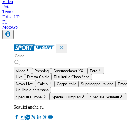
Video
Foto
Tennis
Drive UP
F1
MotoGp
Video
Pressing
Sportmediaset XXL
Foto
Live
Diretta Calcio
Risultati e Classifiche
News Live
Calcio
Coppa Italia
Supercoppa Italiana
Proba
Un libro a settimana
Speciali Europei
Speciali Olimpiadi
Speciale Scudetti
Seguici anche su