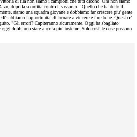
ittoria di fila non siamo i campioni che tutti dicono. Ora non siamo
zn, dopo la sconfitta contro il sassuolo. "Quello che ha detto il
almente, siamo una squadra giovane e dobbiamo far crescere piu' gente
di': abbiamo l'opportunita' di tornare a vincere e fare bene. Questa e'
seguito. "Gli errori? Capiteranno sicuramente. Oggi ha sbagliato
oggi dobbiamo stare ancora piu' insieme. Solo cosi' le cose possono