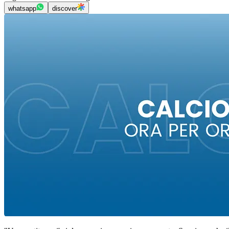
whatsapp
discover