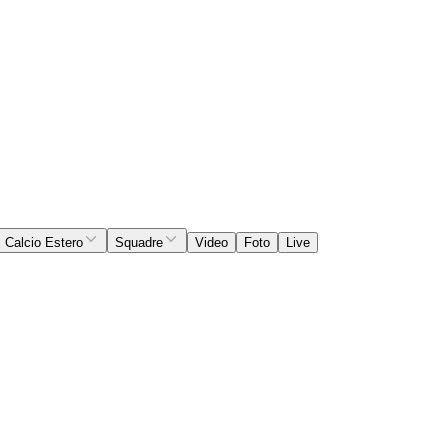
Calcio Estero
Squadre
Video
Foto
Live