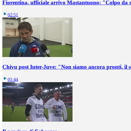
Fiorentina, ufficiale arrivo Mastantuono: "Colpo da
02:51
Chivu post Inter-Juve: "Non siamo ancora pronti, il
01:44