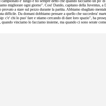
 campionato e' lungo e ho sempre detto che quando facciamo un po' di v
amo migliorare ogni giorno". Cosi' Danilo, capitano della Juventus, a Da
o provato a stare sul pezzo durante la partita. Abbiamo sbagliato ment
erata difficile. Da domani dobbiamo pensare a quello che succedera' marte
hip: c'e' chi lo puo' fare e stiamo cercando di dare loro spazio", ha pro
, quando vinciamo lo facciamo insieme, ma quando ci sono serate come 