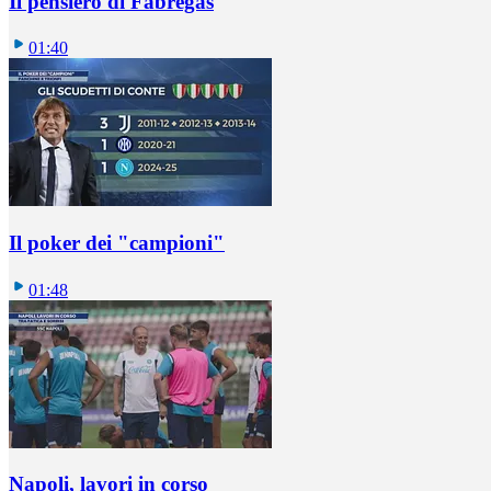
Il pensiero di Fabregas
01:40
Il poker dei "campioni"
01:48
Napoli, lavori in corso