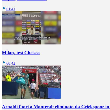
01:41
Milan, test Chelsea
00:42
Arnaldi fuori a Montreal: eliminato da Griekspoor i