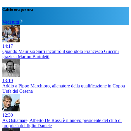
Calcio ora per ora
Vedi tutti
14:17
Quando Maurizio Sarri incontrò il suo idolo Francesco Guccini
grazie a Marino Bartoletti
13:19
Addio a Pippo Marchioro, allenatore della qualificazione in Coppa
Uefa del Cesena
12:30
As Ostiamare, Alberto De Rossi è il nuovo presidente del club di
proprietà del figlio Daniele