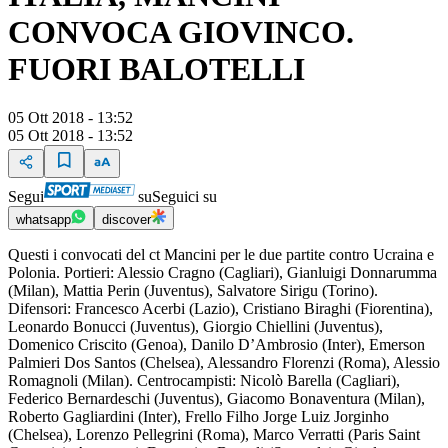
CONVOCA GIOVINCO.
FUORI BALOTELLI
05 Ott 2018 - 13:52
05 Ott 2018 - 13:52
Segui
su
Seguici su
whatsapp
discover
Questi i convocati del ct Mancini per le due partite contro Ucraina e
Polonia. Portieri: Alessio Cragno (Cagliari), Gianluigi Donnarumma
(Milan), Mattia Perin (Juventus), Salvatore Sirigu (Torino).
Difensori: Francesco Acerbi (Lazio), Cristiano Biraghi (Fiorentina),
Leonardo Bonucci (Juventus), Giorgio Chiellini (Juventus),
Domenico Criscito (Genoa), Danilo D’Ambrosio (Inter), Emerson
Palmieri Dos Santos (Chelsea), Alessandro Florenzi (Roma), Alessio
Romagnoli (Milan). Centrocampisti: Nicolò Barella (Cagliari),
Federico Bernardeschi (Juventus), Giacomo Bonaventura (Milan),
Roberto Gagliardini (Inter), Frello Filho Jorge Luiz Jorginho
(Chelsea), Lorenzo Pellegrini (Roma), Marco Verratti (Paris Saint