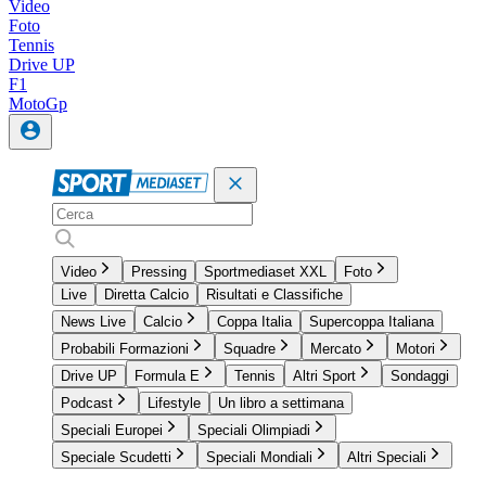
Video
Foto
Tennis
Drive UP
F1
MotoGp
Video
Pressing
Sportmediaset XXL
Foto
Live
Diretta Calcio
Risultati e Classifiche
News Live
Calcio
Coppa Italia
Supercoppa Italiana
Probabili Formazioni
Squadre
Mercato
Motori
Drive UP
Formula E
Tennis
Altri Sport
Sondaggi
Podcast
Lifestyle
Un libro a settimana
Speciali Europei
Speciali Olimpiadi
Speciale Scudetti
Speciali Mondiali
Altri Speciali