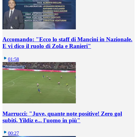
Accomando: "Ecco lo staff di Mancini in Nazionale.
E vi dico il ruolo di Zola e Ranieri"
01:58
Marrucci: "Juve, quante note positive! Zero gol
subiti, Yildiz e... l'uomo in più"
00:27