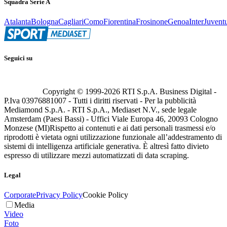
Squadra Serie A
Atalanta
Bologna
Cagliari
Como
Fiorentina
Frosinone
Genoa
Inter
Juvent
Seguici su
Copyright © 1999-
2026
RTI S.p.A. Business Digital -
P.Iva 03976881007 - Tutti i diritti riservati - Per la pubblicità
Mediamond S.p.A. - RTI S.p.A., Mediaset N.V., sede legale
Amsterdam (Paesi Bassi) - Uffici Viale Europa 46, 20093 Cologno
Monzese (MI)
Rispetto ai contenuti e ai dati personali trasmessi e/o
riprodotti è vietata ogni utilizzazione funzionale all’addestramento di
sistemi di intelligenza artificiale generativa. È altresì fatto divieto
espresso di utilizzare mezzi automatizzati di data scraping.
Legal
Corporate
Privacy Policy
Cookie Policy
Media
Video
Foto