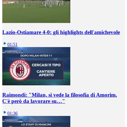
Lazio-Ostiamare 4-0: gli highlights dell'amichevole
01:51
Raimondi: "Milan, si vede la filosofia di Amorim.
C'è però da lavorare su…"
01:36