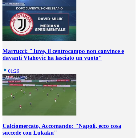
Marrucci: "Juve, il centrocampo non convince e
davanti Vlahovic ha lasciato un vuoto"
01:26
Calciomercato, Accomando: "Napoli, ecco cosa
succede con Lukaku"