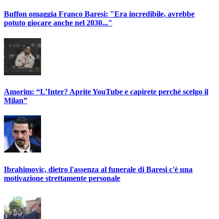
Buffon omaggia Franco Baresi: "Era incredibile, avrebbe
potuto giocare anche nel 2030..."
Amorim: “L’Inter? Aprite YouTube e capirete perché scelgo il
Milan”
Ibrahimovic, dietro l'assenza al funerale di Baresi c'è una
motivazione strettamente personale