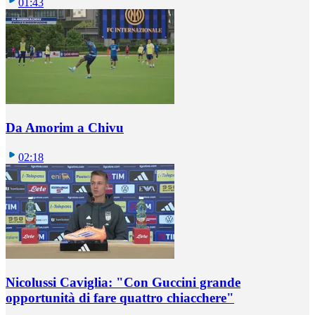
01:43
Da Amorim a Chivu
02:18
Nicolussi Caviglia: "Con Guccini grande
opportunità di fare quattro chiacchere"