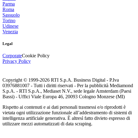
Parma
Roma
Sassuolo
Torino
Udinese
Venezia
Legal
Corporate
Cookie Policy
Privacy Policy
Copyright © 1999-
2026
RTI S.p.A. Business Digital - P.Iva
03976881007 - Tutti i diritti riservati - Per la pubblicità Mediamond
S.p.A. - RTI S.p.A., Mediaset N.V., sede legale Amsterdam (Paesi
Bassi) - Uffici Viale Europa 46, 20093 Cologno Monzese (MI)
Rispetto ai contenuti e ai dati personali trasmessi e/o riprodotti è
vietata ogni utilizzazione funzionale all’addestramento di sistemi di
intelligenza artificiale generativa. È altresì fatto divieto espresso di
utilizzare mezzi automatizzati di data scraping.