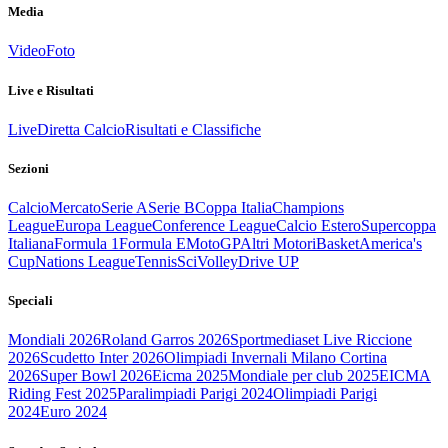
Media
Video
Foto
Live e Risultati
Live
Diretta Calcio
Risultati e Classifiche
Sezioni
Calcio
Mercato
Serie A
Serie B
Coppa Italia
Champions
League
Europa League
Conference League
Calcio Estero
Supercoppa
Italiana
Formula 1
Formula E
MotoGP
Altri Motori
Basket
America's
Cup
Nations League
Tennis
Sci
Volley
Drive UP
Speciali
Mondiali 2026
Roland Garros 2026
Sportmediaset Live Riccione
2026
Scudetto Inter 2026
Olimpiadi Invernali Milano Cortina
2026
Super Bowl 2026
Eicma 2025
Mondiale per club 2025
EICMA
Riding Fest 2025
Paralimpiadi Parigi 2024
Olimpiadi Parigi
2024
Euro 2024