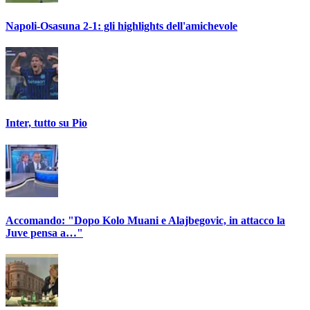
Napoli-Osasuna 2-1: gli highlights dell'amichevole
Inter, tutto su Pio
Accomando: "Dopo Kolo Muani e Alajbegovic, in attacco la
Juve pensa a…"