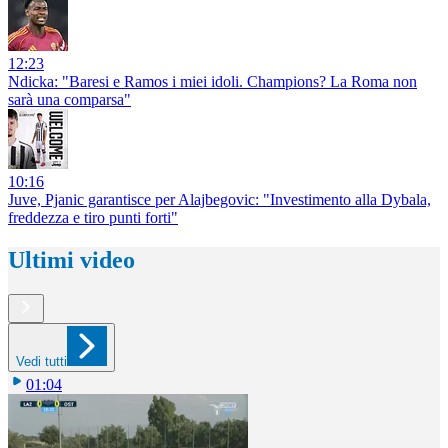
12:23
Ndicka: "Baresi e Ramos i miei idoli. Champions? La Roma non
sarà una comparsa"
10:16
Juve, Pjanic garantisce per Alajbegovic: "Investimento alla Dybala,
freddezza e tiro punti forti"
Ultimi video
Vedi tutti
01:04