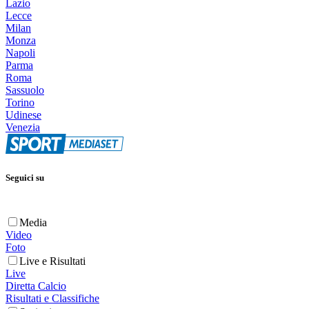
Lazio
Lecce
Milan
Monza
Napoli
Parma
Roma
Sassuolo
Torino
Udinese
Venezia
Seguici su
Media
Video
Foto
Live e Risultati
Live
Diretta Calcio
Risultati e Classifiche