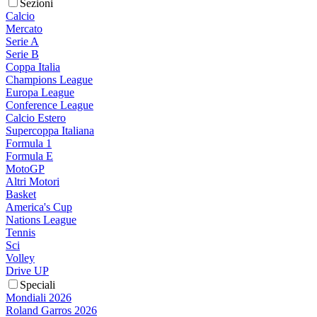
Sezioni
Calcio
Mercato
Serie A
Serie B
Coppa Italia
Champions League
Europa League
Conference League
Calcio Estero
Supercoppa Italiana
Formula 1
Formula E
MotoGP
Altri Motori
Basket
America's Cup
Nations League
Tennis
Sci
Volley
Drive UP
Speciali
Mondiali 2026
Roland Garros 2026