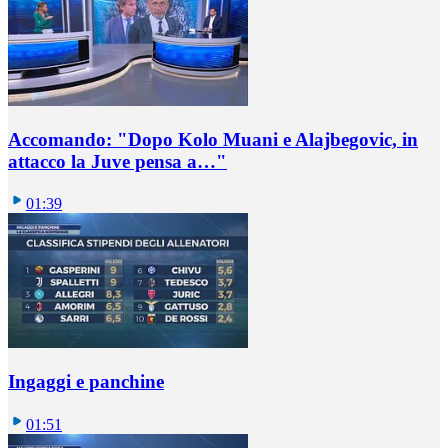
Accomando: "Dopo Kolo Muani e Alajbegovic, in
attacco la Juve pensa a…"
01:39
Ingaggi e panchine
01:51