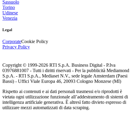
Sassuolo
Torino
Udinese
Venezia
Legal
Corporate
Cookie Policy
Privacy Policy
Copyright © 1999-
2026
RTI S.p.A. Business Digital - P.Iva
03976881007 - Tutti i diritti riservati - Per la pubblicità Mediamond
S.p.A. - RTI S.p.A., Mediaset N.V., sede legale Amsterdam (Paesi
Bassi) - Uffici Viale Europa 46, 20093 Cologno Monzese (MI)
Rispetto ai contenuti e ai dati personali trasmessi e/o riprodotti è
vietata ogni utilizzazione funzionale all’addestramento di sistemi di
intelligenza artificiale generativa. È altresì fatto divieto espresso di
utilizzare mezzi automatizzati di data scraping.