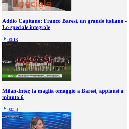
Addio Capitano: Franco Baresi, un grande italiano -
Lo speciale integrale
00:18
Milan-Inter, la maglia omaggio a Baresi, applausi a
minuto 6
00:53