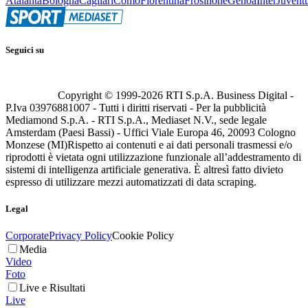
Atalanta
Bologna
Cagliari
Como
Fiorentina
Frosinone
Genoa
Inter
Juvent
Seguici su
Copyright © 1999-
2026
RTI S.p.A. Business Digital -
P.Iva 03976881007 - Tutti i diritti riservati - Per la pubblicità
Mediamond S.p.A. - RTI S.p.A., Mediaset N.V., sede legale
Amsterdam (Paesi Bassi) - Uffici Viale Europa 46, 20093 Cologno
Monzese (MI)
Rispetto ai contenuti e ai dati personali trasmessi e/o
riprodotti è vietata ogni utilizzazione funzionale all’addestramento di
sistemi di intelligenza artificiale generativa. È altresì fatto divieto
espresso di utilizzare mezzi automatizzati di data scraping.
Legal
Corporate
Privacy Policy
Cookie Policy
Media
Video
Foto
Live e Risultati
Live