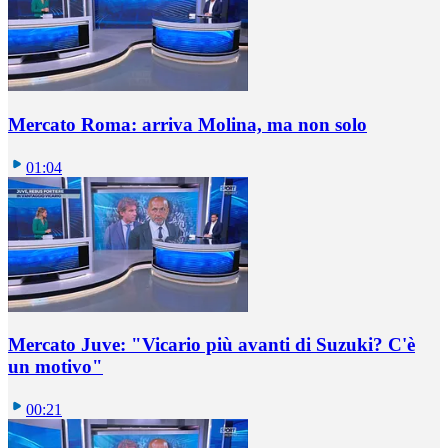
Mercato Roma: arriva Molina, ma non solo
01:04
Mercato Juve: "Vicario più avanti di Suzuki? C'è
un motivo"
00:21