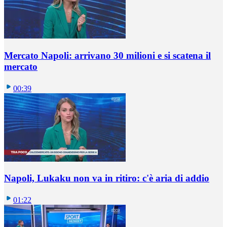
Mercato Napoli: arrivano 30 milioni e si scatena il
mercato
00:39
Napoli, Lukaku non va in ritiro: c'è aria di addio
01:22