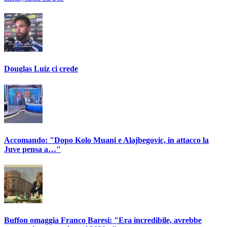
Douglas Luiz ci crede
Accomando: "Dopo Kolo Muani e Alajbegovic, in attacco la
Juve pensa a…"
Buffon omaggia Franco Baresi: "Era incredibile, avrebbe