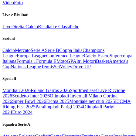
Video
Foto
Live e Risultati
Live
Diretta Calcio
Risultati e Classifiche
Sezioni
Calcio
Mercato
Serie A
Serie B
Coppa Italia
Champions
League
Europa League
Conference League
Calcio Estero
Supercoppa
Italiana
Formula 1
Formula E
MotoGP
Altri Motori
Basket
America's
Cup
Nations League
Tennis
Sci
Volley
Drive UP
Speciali
Mondiali 2026
Roland Garros 2026
Sportmediaset Live Riccione
2026
Scudetto Inter 2026
Olimpiadi Invernali Milano Cortina
2026
Super Bowl 2026
Eicma 2025
Mondiale per club 2025
EICMA
Riding Fest 2025
Paralimpiadi Parigi 2024
Olimpiadi Parigi
2024
Euro 2024
Squadra Serie A