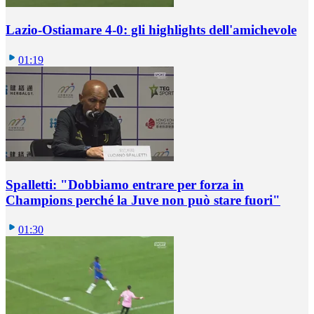
Lazio-Ostiamare 4-0: gli highlights dell'amichevole
01:19
Spalletti: "Dobbiamo entrare per forza in
Champions perché la Juve non può stare fuori"
01:30