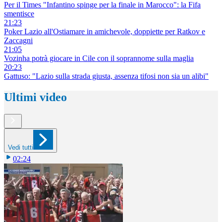
Per il Times "Infantino spinge per la finale in Marocco": la Fifa
smentisce
21:23
Poker Lazio all'Ostiamare in amichevole, doppiette per Ratkov e
Zaccagni
21:05
Vozinha potrà giocare in Cile con il soprannome sulla maglia
20:23
Gattuso: "Lazio sulla strada giusta, assenza tifosi non sia un alibi"
Ultimi video
Vedi tutti
02:24