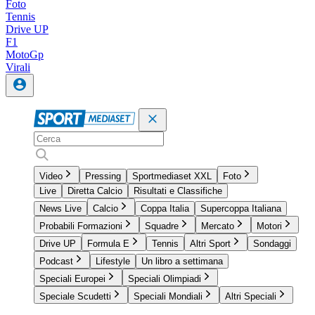
Foto
Tennis
Drive UP
F1
MotoGp
Virali
Video
Pressing
Sportmediaset XXL
Foto
Live
Diretta Calcio
Risultati e Classifiche
News Live
Calcio
Coppa Italia
Supercoppa Italiana
Probabili Formazioni
Squadre
Mercato
Motori
Drive UP
Formula E
Tennis
Altri Sport
Sondaggi
Podcast
Lifestyle
Un libro a settimana
Speciali Europei
Speciali Olimpiadi
Speciale Scudetti
Speciali Mondiali
Altri Speciali