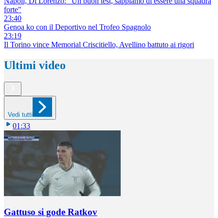
Napoli, Di Lorenzo: "Un buon test, sappiamo di essere una squadra
forte"
23:40
Genoa ko con il Deportivo nel Trofeo Spagnolo
23:19
Il Torino vince Memorial Criscitiello, Avellino battuto ai rigori
Ultimi video
Vedi tutti
01:33
Gattuso si gode Ratkov