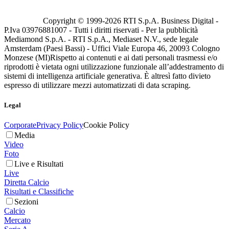
Copyright © 1999-
2026
RTI S.p.A. Business Digital -
P.Iva 03976881007 - Tutti i diritti riservati - Per la pubblicità
Mediamond S.p.A. - RTI S.p.A., Mediaset N.V., sede legale
Amsterdam (Paesi Bassi) - Uffici Viale Europa 46, 20093 Cologno
Monzese (MI)
Rispetto ai contenuti e ai dati personali trasmessi e/o
riprodotti è vietata ogni utilizzazione funzionale all’addestramento di
sistemi di intelligenza artificiale generativa. È altresì fatto divieto
espresso di utilizzare mezzi automatizzati di data scraping.
Legal
Corporate
Privacy Policy
Cookie Policy
Media
Video
Foto
Live e Risultati
Live
Diretta Calcio
Risultati e Classifiche
Sezioni
Calcio
Mercato