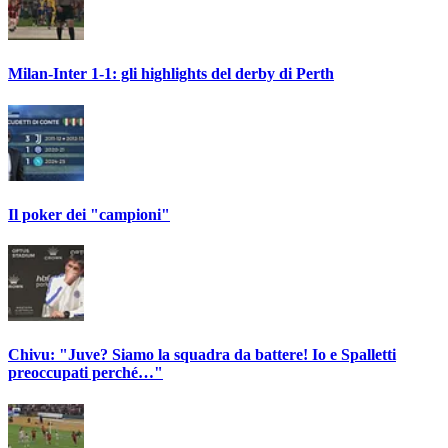
Milan-Inter 1-1: gli highlights del derby di Perth
Il poker dei "campioni"
Chivu: "Juve? Siamo la squadra da battere! Io e Spalletti
preoccupati perché…"