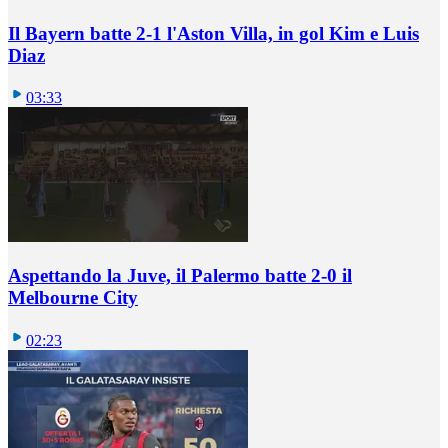
Il Bayern batte 2-1 l'Aston Villa, in gol Kim e Luis
Diaz
03:33
Aspettando la Juve, il Palermo batte 2-0 il
Melbourne City
02:23