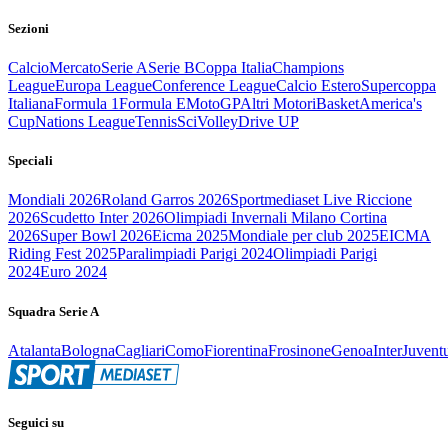
Sezioni
Calcio
Mercato
Serie A
Serie B
Coppa Italia
Champions
League
Europa League
Conference League
Calcio Estero
Supercoppa
Italiana
Formula 1
Formula E
MotoGP
Altri Motori
Basket
America's
Cup
Nations League
Tennis
Sci
Volley
Drive UP
Speciali
Mondiali 2026
Roland Garros 2026
Sportmediaset Live Riccione
2026
Scudetto Inter 2026
Olimpiadi Invernali Milano Cortina
2026
Super Bowl 2026
Eicma 2025
Mondiale per club 2025
EICMA
Riding Fest 2025
Paralimpiadi Parigi 2024
Olimpiadi Parigi
2024
Euro 2024
Squadra Serie A
Atalanta
Bologna
Cagliari
Como
Fiorentina
Frosinone
Genoa
Inter
Juvent
Seguici su