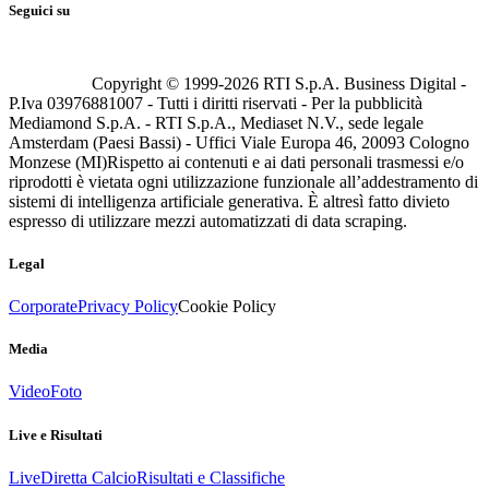
Seguici su
Copyright © 1999-
2026
RTI S.p.A. Business Digital -
P.Iva 03976881007 - Tutti i diritti riservati - Per la pubblicità
Mediamond S.p.A. - RTI S.p.A., Mediaset N.V., sede legale
Amsterdam (Paesi Bassi) - Uffici Viale Europa 46, 20093 Cologno
Monzese (MI)
Rispetto ai contenuti e ai dati personali trasmessi e/o
riprodotti è vietata ogni utilizzazione funzionale all’addestramento di
sistemi di intelligenza artificiale generativa. È altresì fatto divieto
espresso di utilizzare mezzi automatizzati di data scraping.
Legal
Corporate
Privacy Policy
Cookie Policy
Media
Video
Foto
Live e Risultati
Live
Diretta Calcio
Risultati e Classifiche