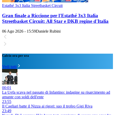
Estathé 3x3 Italia Streetbasket Circuit
Gran finale a Riccione per l'Estathé 3x3 Italia
Streetbasket Circuit: All Star e DKB regine d'Italia
06 Ago 2026 - 15:59
Daniele Rubini
Calcio ora per ora
Vedi tutti
00:01
La Uefa scava nel passato di Infantino: indagine su risarcimento ad
amante con soldi dell'ente
23:55
Il Cagliari batte il Nizza ai rigori: suo il trofeo Gigi Riva
23:49