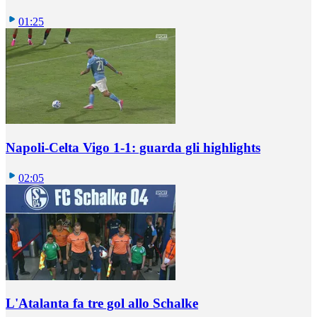
01:25
Napoli-Celta Vigo 1-1: guarda gli highlights
02:05
L'Atalanta fa tre gol allo Schalke