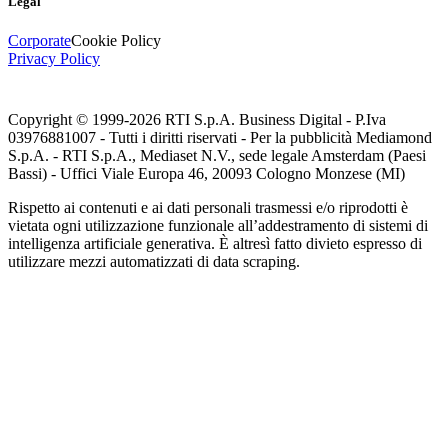
Legal
Corporate
Cookie Policy
Privacy Policy
Copyright © 1999-
2026
RTI S.p.A. Business Digital - P.Iva
03976881007 - Tutti i diritti riservati - Per la pubblicità Mediamond
S.p.A. - RTI S.p.A., Mediaset N.V., sede legale Amsterdam (Paesi
Bassi) - Uffici Viale Europa 46, 20093 Cologno Monzese (MI)
Rispetto ai contenuti e ai dati personali trasmessi e/o riprodotti è
vietata ogni utilizzazione funzionale all’addestramento di sistemi di
intelligenza artificiale generativa. È altresì fatto divieto espresso di
utilizzare mezzi automatizzati di data scraping.