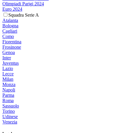
Olimpiadi Parigi 2024
Euro 2024
Squadra Serie A
Atalanta
Bologna
Cagliari
Como
Fiorentina
Frosinone
Genoa
Inter
Juventus
Lazio
Lecce
Milan
Monza
Napoli
Parma
Roma
Sassuolo
Torino
Udinese
Venezia