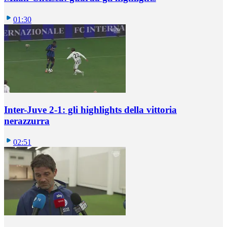
01:30
Inter-Juve 2-1: gli highlights della vittoria
nerazzurra
02:51