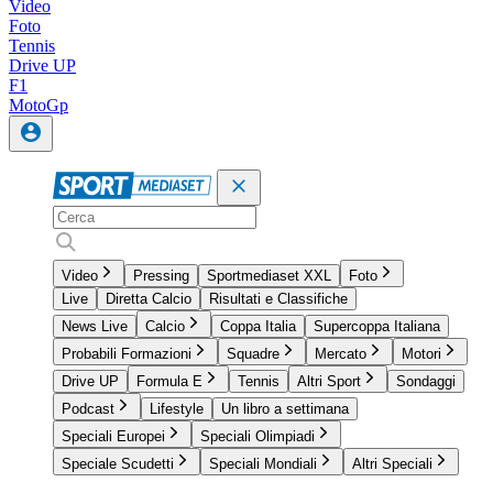
Video
Foto
Tennis
Drive UP
F1
MotoGp
Video
Pressing
Sportmediaset XXL
Foto
Live
Diretta Calcio
Risultati e Classifiche
News Live
Calcio
Coppa Italia
Supercoppa Italiana
Probabili Formazioni
Squadre
Mercato
Motori
Drive UP
Formula E
Tennis
Altri Sport
Sondaggi
Podcast
Lifestyle
Un libro a settimana
Speciali Europei
Speciali Olimpiadi
Speciale Scudetti
Speciali Mondiali
Altri Speciali