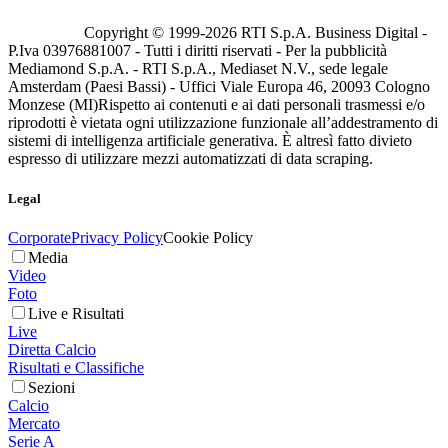
Copyright © 1999-
2026
RTI S.p.A. Business Digital -
P.Iva 03976881007 - Tutti i diritti riservati - Per la pubblicità
Mediamond S.p.A. - RTI S.p.A., Mediaset N.V., sede legale
Amsterdam (Paesi Bassi) - Uffici Viale Europa 46, 20093 Cologno
Monzese (MI)
Rispetto ai contenuti e ai dati personali trasmessi e/o
riprodotti è vietata ogni utilizzazione funzionale all’addestramento di
sistemi di intelligenza artificiale generativa. È altresì fatto divieto
espresso di utilizzare mezzi automatizzati di data scraping.
Legal
Corporate
Privacy Policy
Cookie Policy
Media
Video
Foto
Live e Risultati
Live
Diretta Calcio
Risultati e Classifiche
Sezioni
Calcio
Mercato
Serie A