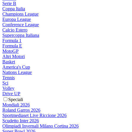
Serie B
Coppa Italia
Champions League
Europa League
Conference League
Calcio Estero
Supercoppa Italiana
Formula 1
Formula E
MotoGP
Altri Motori
Basket
America's Cup
Nations League
Tennis
Sci
Volley
Drive UP
Speciali
Mondiali 2026
Roland Garros 2026
Sportmediaset Live Riccione 2026
Scudetto Inter 2026
Olimpiadi Invernali Milano Cortina 2026
Super Bowl 2026