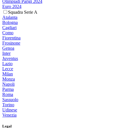
Olimpiadi Parigi 2024
Euro 2024
Squadra Serie A
Atalanta
Bologna
Cagliari
Como
Fiorentina
Frosinone
Genoa
Inter
Juventus
Lazio
Lecce
Milan
Monza
Napoli
Parma
Roma
Sassuolo
Torino
Udinese
Venezia
Legal