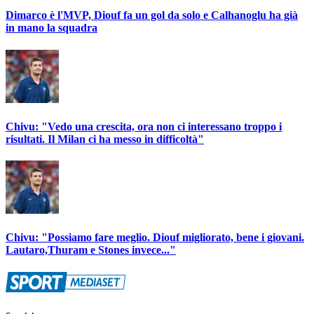
Dimarco è l'MVP, Diouf fa un gol da solo e Calhanoglu ha già
in mano la squadra
Chivu: "Vedo una crescita, ora non ci interessano troppo i
risultati. Il Milan ci ha messo in difficoltà"
Chivu: "Possiamo fare meglio. Diouf migliorato, bene i giovani.
Lautaro,Thuram e Stones invece..."