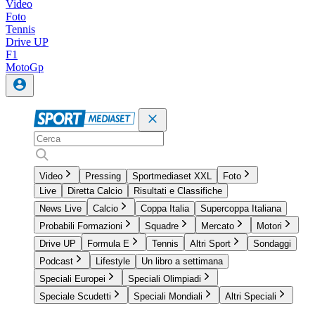
Video
Foto
Tennis
Drive UP
F1
MotoGp
Video
Pressing
Sportmediaset XXL
Foto
Live
Diretta Calcio
Risultati e Classifiche
News Live
Calcio
Coppa Italia
Supercoppa Italiana
Probabili Formazioni
Squadre
Mercato
Motori
Drive UP
Formula E
Tennis
Altri Sport
Sondaggi
Podcast
Lifestyle
Un libro a settimana
Speciali Europei
Speciali Olimpiadi
Speciale Scudetti
Speciali Mondiali
Altri Speciali