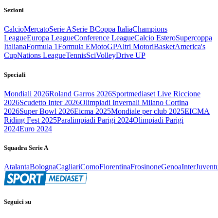
Sezioni
Calcio
Mercato
Serie A
Serie B
Coppa Italia
Champions
League
Europa League
Conference League
Calcio Estero
Supercoppa
Italiana
Formula 1
Formula E
MotoGP
Altri Motori
Basket
America's
Cup
Nations League
Tennis
Sci
Volley
Drive UP
Speciali
Mondiali 2026
Roland Garros 2026
Sportmediaset Live Riccione
2026
Scudetto Inter 2026
Olimpiadi Invernali Milano Cortina
2026
Super Bowl 2026
Eicma 2025
Mondiale per club 2025
EICMA
Riding Fest 2025
Paralimpiadi Parigi 2024
Olimpiadi Parigi
2024
Euro 2024
Squadra Serie A
Atalanta
Bologna
Cagliari
Como
Fiorentina
Frosinone
Genoa
Inter
Juvent
Seguici su