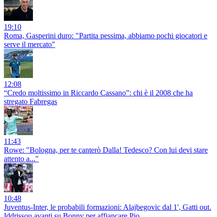
19:10
Roma, Gasperini duro: "Partita pessima, abbiamo pochi giocatori e
serve il mercato"
12:08
“Credo moltissimo in Riccardo Cassano”: chi è il 2008 che ha
stregato Fabregas
11:43
Rowe: "Bologna, per te canterò Dalla! Tedesco? Con lui devi stare
attento a..."
10:48
Juventus-Inter, le probabili formazioni: Alajbegovic dal 1', Gatti out.
Iddrissou avanti su Bonny per affiancare Pio