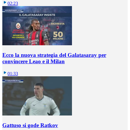
02:23
Ecco la nuova strategia del Galatasaray per
convincere Leao e il Milan
01:33
Gattuso si gode Ratkov