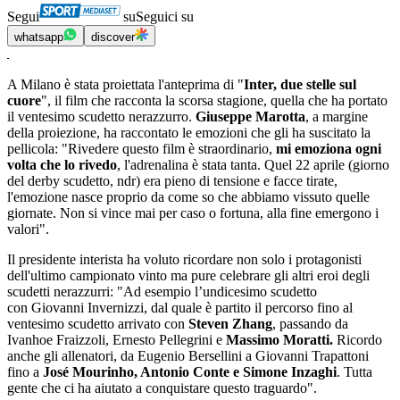
Segui
su
Seguici su
whatsapp
discover
A Milano è stata proiettata l'anteprima di "
Inter, due stelle sul
cuore
", il film che racconta la scorsa stagione, quella che ha portato
il ventesimo scudetto nerazzurro.
Giuseppe Marotta
, a margine
della proiezione, ha raccontato le emozioni che gli ha suscitato la
pellicola: "Rivedere questo film è straordinario,
mi emoziona ogni
volta che lo rivedo
, l'adrenalina è stata tanta. Quel 22 aprile (giorno
del derby scudetto, ndr) era pieno di tensione e facce tirate,
l'emozione nasce proprio da come so che abbiamo vissuto quelle
giornate. Non si vince mai per caso o fortuna, alla fine emergono i
valori".
Il presidente interista ha voluto ricordare non solo i protagonisti
dell'ultimo campionato vinto ma pure celebrare gli altri eroi degli
scudetti nerazzurri: "Ad esempio l’undicesimo scudetto
con Giovanni Invernizzi, dal quale è partito il percorso fino al
ventesimo scudetto arrivato con
Steven Zhang
, passando da
Ivanhoe Fraizzoli, Ernesto Pellegrini e
Massimo Moratti.
Ricordo
anche gli allenatori, da Eugenio Bersellini a Giovanni Trapattoni
fino a
José Mourinho, Antonio Conte e Simone Inzaghi
. Tutta
gente che ci ha aiutato a conquistare questo traguardo".