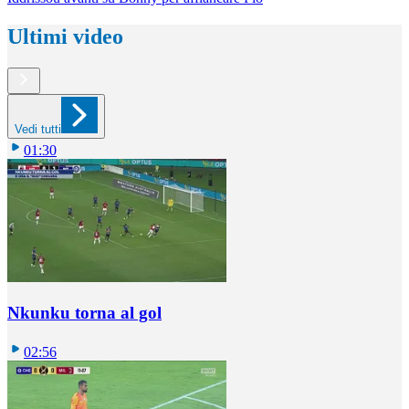
Ultimi video
Vedi tutti
01:30
Nkunku torna al gol
02:56