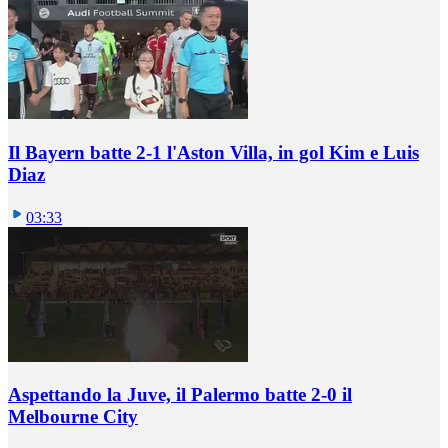
Il Bayern batte 2-1 l'Aston Villa, in gol Kim e Luis
Diaz
03:33
Aspettando la Juve, il Palermo batte 2-0 il
Melbourne City