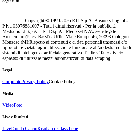
Seguici su
Copyright © 1999-
2026
RTI S.p.A. Business Digital -
P.Iva 03976881007 - Tutti i diritti riservati - Per la pubblicità
Mediamond S.p.A. - RTI S.p.A., Mediaset N.V., sede legale
Amsterdam (Paesi Bassi) - Uffici Viale Europa 46, 20093 Cologno
Monzese (MI)
Rispetto ai contenuti e ai dati personali trasmessi e/o
riprodotti è vietata ogni utilizzazione funzionale all’addestramento di
sistemi di intelligenza artificiale generativa. È altresì fatto divieto
espresso di utilizzare mezzi automatizzati di data scraping.
Legal
Corporate
Privacy Policy
Cookie Policy
Media
Video
Foto
Live e Risultati
Live
Diretta Calcio
Risultati e Classifiche