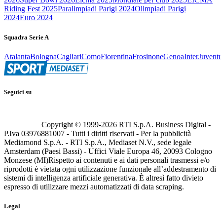
Riding Fest 2025
Paralimpiadi Parigi 2024
Olimpiadi Parigi
2024
Euro 2024
Squadra Serie A
Atalanta
Bologna
Cagliari
Como
Fiorentina
Frosinone
Genoa
Inter
Juvent
Seguici su
Copyright © 1999-
2026
RTI S.p.A. Business Digital -
P.Iva 03976881007 - Tutti i diritti riservati - Per la pubblicità
Mediamond S.p.A. - RTI S.p.A., Mediaset N.V., sede legale
Amsterdam (Paesi Bassi) - Uffici Viale Europa 46, 20093 Cologno
Monzese (MI)
Rispetto ai contenuti e ai dati personali trasmessi e/o
riprodotti è vietata ogni utilizzazione funzionale all’addestramento di
sistemi di intelligenza artificiale generativa. È altresì fatto divieto
espresso di utilizzare mezzi automatizzati di data scraping.
Legal