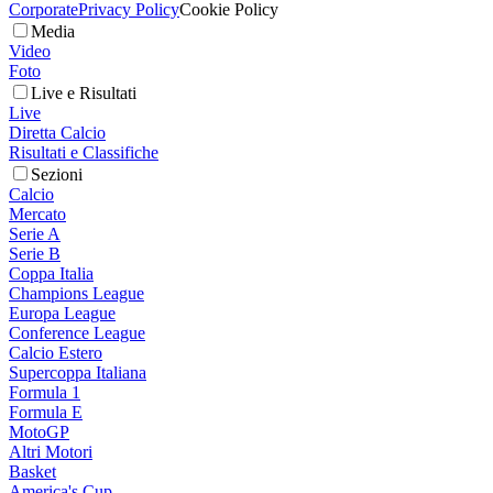
Corporate
Privacy Policy
Cookie Policy
Media
Video
Foto
Live e Risultati
Live
Diretta Calcio
Risultati e Classifiche
Sezioni
Calcio
Mercato
Serie A
Serie B
Coppa Italia
Champions League
Europa League
Conference League
Calcio Estero
Supercoppa Italiana
Formula 1
Formula E
MotoGP
Altri Motori
Basket
America's Cup