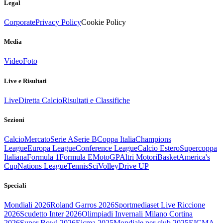
Legal
Corporate
Privacy Policy
Cookie Policy
Media
Video
Foto
Live e Risultati
Live
Diretta Calcio
Risultati e Classifiche
Sezioni
Calcio
Mercato
Serie A
Serie B
Coppa Italia
Champions
League
Europa League
Conference League
Calcio Estero
Supercoppa
Italiana
Formula 1
Formula E
MotoGP
Altri Motori
Basket
America's
Cup
Nations League
Tennis
Sci
Volley
Drive UP
Speciali
Mondiali 2026
Roland Garros 2026
Sportmediaset Live Riccione
2026
Scudetto Inter 2026
Olimpiadi Invernali Milano Cortina
2026
Super Bowl 2026
Eicma 2025
Mondiale per club 2025
EICMA