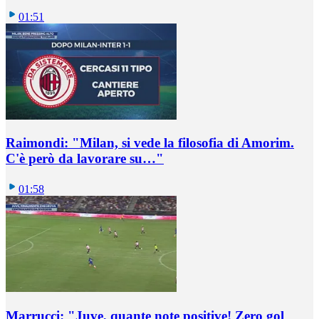
01:51
Raimondi: "Milan, si vede la filosofia di Amorim.
C'è però da lavorare su…"
01:58
Marrucci: "Juve, quante note positive! Zero gol