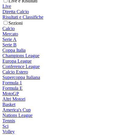
Live e Risultati
Live
Diretta Calcio
Risultati e Classifiche
Sezioni
Calcio
Mercato
Serie A
Serie B
Coppa Italia
Champions League
Europa League
Conference League
Calcio Estero
Supercoppa Italiana
Formula 1
Formula E
MotoGP
Altri Motori
Basket
America's Cup
Nations League
Tennis
Sci
Volley