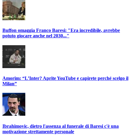
Buffon omaggia Franco Baresi: "Era incredibile, avrebbe
potuto giocare anche nel 2030..."
Amorim: “L’Inter? Aprite YouTube e capirete perché scelgo il
Milan”
Ibrahimovic, dietro l'assenza al funerale di Baresi c'è una
motivazione strettamente personale