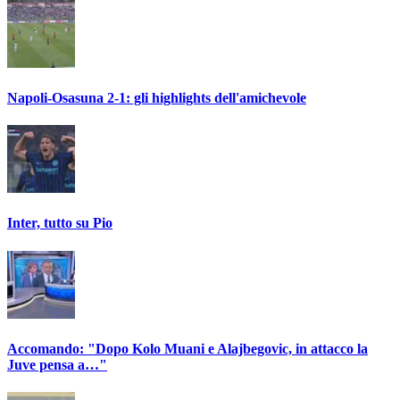
Napoli-Osasuna 2-1: gli highlights dell'amichevole
Inter, tutto su Pio
Accomando: "Dopo Kolo Muani e Alajbegovic, in attacco la
Juve pensa a…"