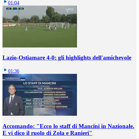
01:04
Lazio-Ostiamare 4-0: gli highlights dell'amichevole
01:36
Accomando: "Ecco lo staff di Mancini in Nazionale.
E vi dico il ruolo di Zola e Ranieri"