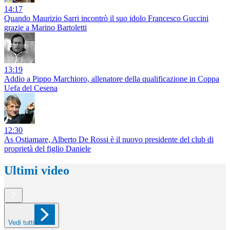
14:17
Quando Maurizio Sarri incontrò il suo idolo Francesco Guccini
grazie a Marino Bartoletti
13:19
Addio a Pippo Marchioro, allenatore della qualificazione in Coppa
Uefa del Cesena
12:30
As Ostiamare, Alberto De Rossi è il nuovo presidente del club di
proprietà del figlio Daniele
Ultimi video
Vedi tutti