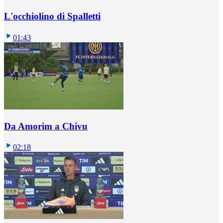
L'occhiolino di Spalletti
01:43
Da Amorim a Chivu
02:18