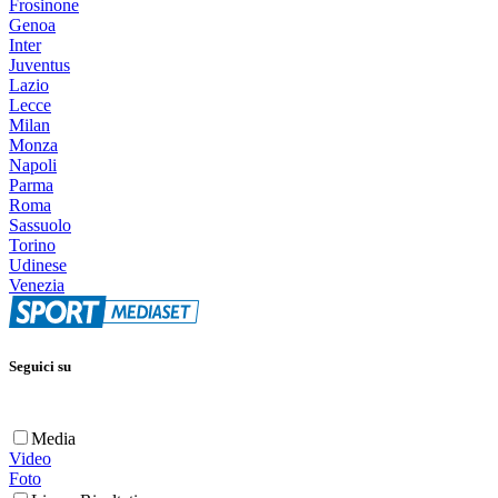
Frosinone
Genoa
Inter
Juventus
Lazio
Lecce
Milan
Monza
Napoli
Parma
Roma
Sassuolo
Torino
Udinese
Venezia
Seguici su
Media
Video
Foto