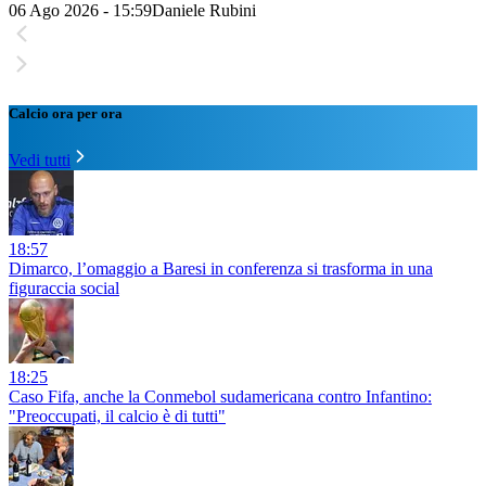
06 Ago 2026 - 15:59
Daniele Rubini
Calcio ora per ora
Vedi tutti
18:57
Dimarco, l’omaggio a Baresi in conferenza si trasforma in una
figuraccia social
18:25
Caso Fifa, anche la Conmebol sudamericana contro Infantino:
"Preoccupati, il calcio è di tutti"