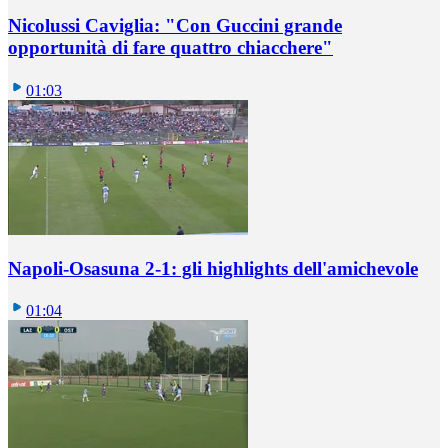
Nicolussi Caviglia: "Con Guccini grande
opportunità di fare quattro chiacchere"
01:03
Napoli-Osasuna 2-1: gli highlights dell'amichevole
01:04