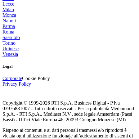
Lecce
Milan
Monza
Napoli
Parma
Roma
Sassuolo
Torino
Udinese
Venezia
Legal
Corporate
Cookie Policy
Privacy Policy
Copyright © 1999-
2026
RTI S.p.A. Business Digital - P.Iva
03976881007 - Tutti i diritti riservati - Per la pubblicità Mediamond
S.p.A. - RTI S.p.A., Mediaset N.V., sede legale Amsterdam (Paesi
Bassi) - Uffici Viale Europa 46, 20093 Cologno Monzese (MI)
Rispetto ai contenuti e ai dati personali trasmessi e/o riprodotti è
vietata ogni utilizzazione funzionale all’addestramento di sistemi di