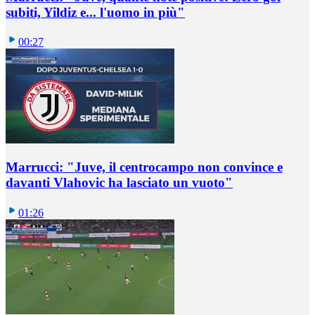
subiti, Yildiz e... l'uomo in più"
00:27
Marrucci: "Juve, il centrocampo non convince e
davanti Vlahovic ha lasciato un vuoto"
01:26