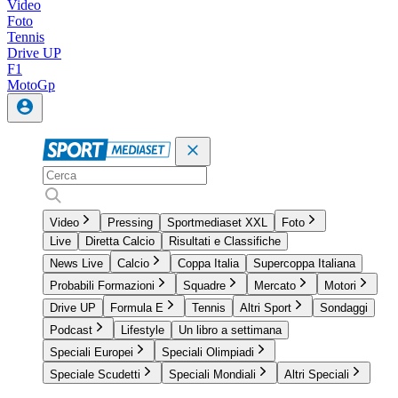
Video
Foto
Tennis
Drive UP
F1
MotoGp
Video
Pressing
Sportmediaset XXL
Foto
Live
Diretta Calcio
Risultati e Classifiche
News Live
Calcio
Coppa Italia
Supercoppa Italiana
Probabili Formazioni
Squadre
Mercato
Motori
Drive UP
Formula E
Tennis
Altri Sport
Sondaggi
Podcast
Lifestyle
Un libro a settimana
Speciali Europei
Speciali Olimpiadi
Speciale Scudetti
Speciali Mondiali
Altri Speciali