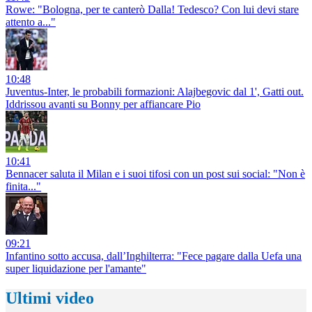
Rowe: "Bologna, per te canterò Dalla! Tedesco? Con lui devi stare
attento a..."
10:48
Juventus-Inter, le probabili formazioni: Alajbegovic dal 1', Gatti out.
Iddrissou avanti su Bonny per affiancare Pio
10:41
Bennacer saluta il Milan e i suoi tifosi con un post sui social: "Non è
finita..."
09:21
Infantino sotto accusa, dall’Inghilterra: "Fece pagare dalla Uefa una
super liquidazione per l'amante"
Ultimi video