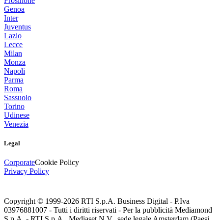
Frosinone
Genoa
Inter
Juventus
Lazio
Lecce
Milan
Monza
Napoli
Parma
Roma
Sassuolo
Torino
Udinese
Venezia
Legal
Corporate
Cookie Policy
Privacy Policy
Copyright © 1999-
2026
RTI S.p.A. Business Digital - P.Iva
03976881007 - Tutti i diritti riservati - Per la pubblicità Mediamond
S.p.A. - RTI S.p.A., Mediaset N.V., sede legale Amsterdam (Paesi