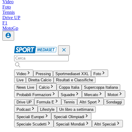
Video
Foto
Tennis
Drive UP
F1
MotoGp
Video
Pressing
Sportmediaset XXL
Foto
Live
Diretta Calcio
Risultati e Classifiche
News Live
Calcio
Coppa Italia
Supercoppa Italiana
Probabili Formazioni
Squadre
Mercato
Motori
Drive UP
Formula E
Tennis
Altri Sport
Sondaggi
Podcast
Lifestyle
Un libro a settimana
Speciali Europei
Speciali Olimpiadi
Speciale Scudetti
Speciali Mondiali
Altri Speciali