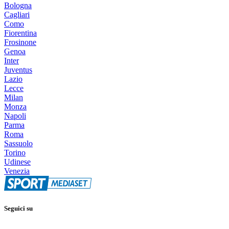
Bologna
Cagliari
Como
Fiorentina
Frosinone
Genoa
Inter
Juventus
Lazio
Lecce
Milan
Monza
Napoli
Parma
Roma
Sassuolo
Torino
Udinese
Venezia
Seguici su