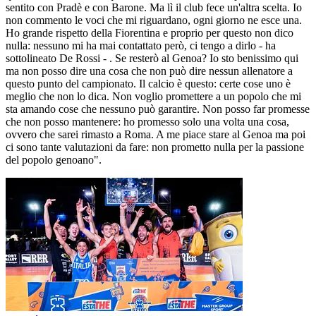
sentito con Pradè e con Barone. Ma lì il club fece un'altra scelta. Io
non commento le voci che mi riguardano, ogni giorno ne esce una.
Ho grande rispetto della Fiorentina e proprio per questo non dico
nulla: nessuno mi ha mai contattato però, ci tengo a dirlo - ha
sottolineato De Rossi - . Se resterò al Genoa? Io sto benissimo qui
ma non posso dire una cosa che non può dire nessun allenatore a
questo punto del campionato. Il calcio è questo: certe cose uno è
meglio che non lo dica. Non voglio promettere a un popolo che mi
sta amando cose che nessuno può garantire. Non posso far promesse
che non posso mantenere: ho promesso solo una volta una cosa,
ovvero che sarei rimasto a Roma. A me piace stare al Genoa ma poi
ci sono tante valutazioni da fare: non prometto nulla per la passione
del popolo genoano".