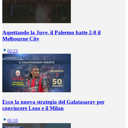
Aspettando la Juve, il Palermo batte 2-0 il
Melbourne City
02:23
Ecco la nuova strategia del Galatasaray per
convincere Leao e il Milan
01:33