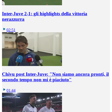
Inter-Juve 2-1: gli highlights della vittoria
nerazzurra
02:51
Chivu post Inter-Juve: "Non siamo ancora pronti, il
secondo tempo non mi è piaciuto"
01:44