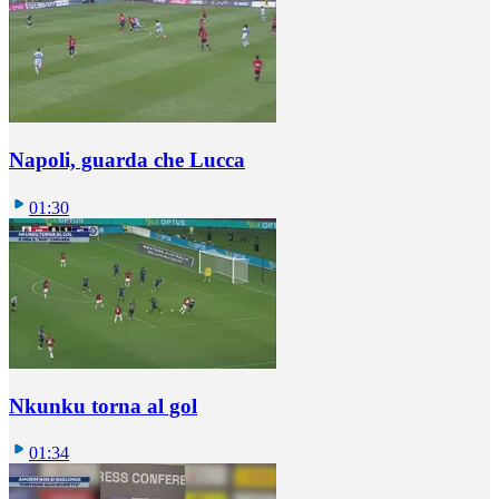
Napoli, guarda che Lucca
01:30
Nkunku torna al gol
01:34