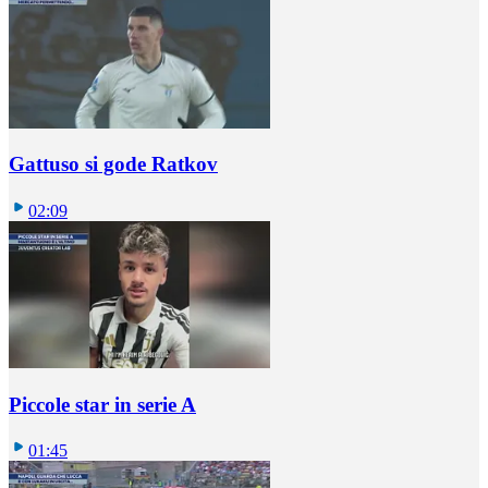
Gattuso si gode Ratkov
02:09
Piccole star in serie A
01:45