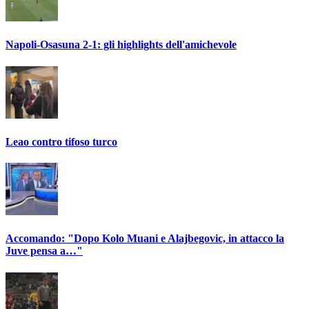
Napoli-Osasuna 2-1: gli highlights dell'amichevole
Leao contro tifoso turco
Accomando: "Dopo Kolo Muani e Alajbegovic, in attacco la
Juve pensa a…"