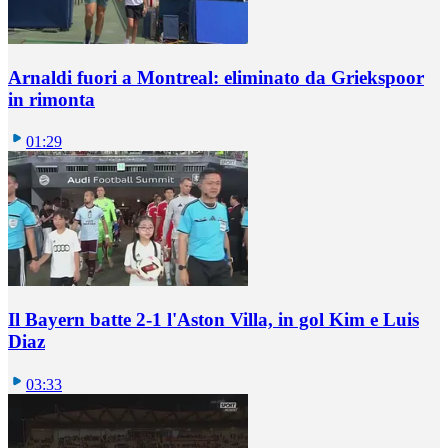
Arnaldi fuori a Montreal: eliminato da Griekspoor
in rimonta
01:29
Il Bayern batte 2-1 l'Aston Villa, in gol Kim e Luis
Diaz
03:33