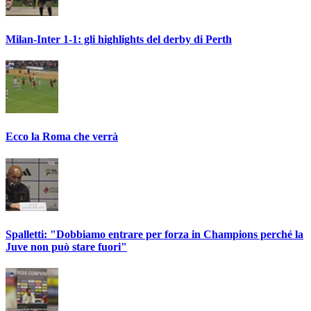
Milan-Inter 1-1: gli highlights del derby di Perth
Ecco la Roma che verrà
Spalletti: "Dobbiamo entrare per forza in Champions perché la
Juve non può stare fuori"