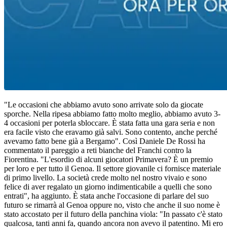
"Le occasioni che abbiamo avuto sono arrivate solo da giocate
sporche. Nella ripesa abbiamo fatto molto meglio, abbiamo avuto 3-
4 occasioni per poterla sbloccare. È stata fatta una gara seria e non
era facile visto che eravamo già salvi. Sono contento, anche perché
avevamo fatto bene già a Bergamo". Così Daniele De Rossi ha
commentato il pareggio a reti bianche del Franchi contro la
Fiorentina. "L'esordio di alcuni giocatori Primavera? È un premio
per loro e per tutto il Genoa. Il settore giovanile ci fornisce materiale
di primo livello. La società crede molto nel nostro vivaio e sono
felice di aver regalato un giorno indimenticabile a quelli che sono
entrati", ha aggiunto. È stata anche l'occasione di parlare del suo
futuro se rimarrà al Genoa oppure no, visto che anche il suo nome è
stato accostato per il futuro della panchina viola: "In passato c'è stato
qualcosa, tanti anni fa, quando ancora non avevo il patentino. Mi ero