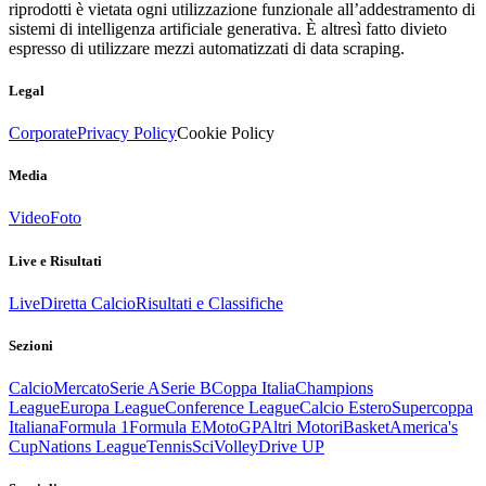
riprodotti è vietata ogni utilizzazione funzionale all’addestramento di
sistemi di intelligenza artificiale generativa. È altresì fatto divieto
espresso di utilizzare mezzi automatizzati di data scraping.
Legal
Corporate
Privacy Policy
Cookie Policy
Media
Video
Foto
Live e Risultati
Live
Diretta Calcio
Risultati e Classifiche
Sezioni
Calcio
Mercato
Serie A
Serie B
Coppa Italia
Champions
League
Europa League
Conference League
Calcio Estero
Supercoppa
Italiana
Formula 1
Formula E
MotoGP
Altri Motori
Basket
America's
Cup
Nations League
Tennis
Sci
Volley
Drive UP