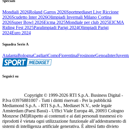
Speciali
Mondiali 2026
Roland Garros 2026
Sportmediaset Live Riccione
2026
Scudetto Inter 2026
Olimpiadi Invernali Milano Cortina
2026
Super Bowl 2026
Eicma 2025
Mondiale per club 2025
EICMA
Riding Fest 2025
Paralimpiadi Parigi 2024
Olimpiadi Parigi
2024
Euro 2024
Squadra Serie A
Atalanta
Bologna
Cagliari
Como
Fiorentina
Frosinone
Genoa
Inter
Juvent
Seguici su
Copyright © 1999-
2026
RTI S.p.A. Business Digital -
P.Iva 03976881007 - Tutti i diritti riservati - Per la pubblicità
Mediamond S.p.A. - RTI S.p.A., Mediaset N.V., sede legale
Amsterdam (Paesi Bassi) - Uffici Viale Europa 46, 20093 Cologno
Monzese (MI)
Rispetto ai contenuti e ai dati personali trasmessi e/o
riprodotti è vietata ogni utilizzazione funzionale all’addestramento di
sistemi di intelligenza artificiale generativa. È altresì fatto divieto