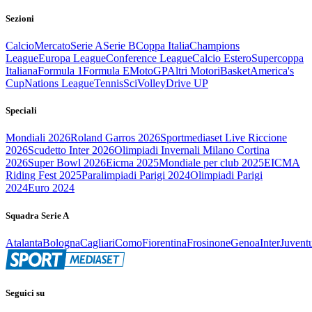
Sezioni
Calcio
Mercato
Serie A
Serie B
Coppa Italia
Champions
League
Europa League
Conference League
Calcio Estero
Supercoppa
Italiana
Formula 1
Formula E
MotoGP
Altri Motori
Basket
America's
Cup
Nations League
Tennis
Sci
Volley
Drive UP
Speciali
Mondiali 2026
Roland Garros 2026
Sportmediaset Live Riccione
2026
Scudetto Inter 2026
Olimpiadi Invernali Milano Cortina
2026
Super Bowl 2026
Eicma 2025
Mondiale per club 2025
EICMA
Riding Fest 2025
Paralimpiadi Parigi 2024
Olimpiadi Parigi
2024
Euro 2024
Squadra Serie A
Atalanta
Bologna
Cagliari
Como
Fiorentina
Frosinone
Genoa
Inter
Juvent
Seguici su