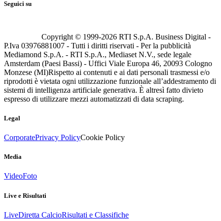
Seguici su
Copyright © 1999-
2026
RTI S.p.A. Business Digital -
P.Iva 03976881007 - Tutti i diritti riservati - Per la pubblicità
Mediamond S.p.A. - RTI S.p.A., Mediaset N.V., sede legale
Amsterdam (Paesi Bassi) - Uffici Viale Europa 46, 20093 Cologno
Monzese (MI)
Rispetto ai contenuti e ai dati personali trasmessi e/o
riprodotti è vietata ogni utilizzazione funzionale all’addestramento di
sistemi di intelligenza artificiale generativa. È altresì fatto divieto
espresso di utilizzare mezzi automatizzati di data scraping.
Legal
Corporate
Privacy Policy
Cookie Policy
Media
Video
Foto
Live e Risultati
Live
Diretta Calcio
Risultati e Classifiche