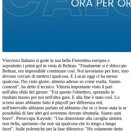
Vincenzo Italiano si gode la sua bella Fiorentina europea e
soprattutto i primi gol in viola di Beltran. "Finalmente si è sbloccato
Beltran, era impossibile continuare così. Noi lavoriamo per loro, loro
devono cercare di metterci qualcosa. E Lucas oggi ci ha messo
qualcosa, l'ho visto gioire, almeno adesso so come esulta. Siamo
contenti", ha detto il tecnico. Vittoria importante visto il pari
nell'altra sfida del girone: "Era questo l'obiettivo, sperando in
risultato buono per noi nell'altra gara. E alla fine è stato così. Lo
scorso anno abbiamo fatto il playoff per differenza reti,
nell'intervallo abbiamo parlato ed abbiamo che se ci fosse stata la se
possibilità di fare altri gol avremmo dovuto sfruttarla. Siamo stati
bravi". Preoccupa Kayode: "Una distorsione alla caviglia sinistra
non bella, speriamo che non sia qualcosa che lo tengo a lungo
fuori". Sulle polemiche per la fase difensiva: "Ho solamente detto