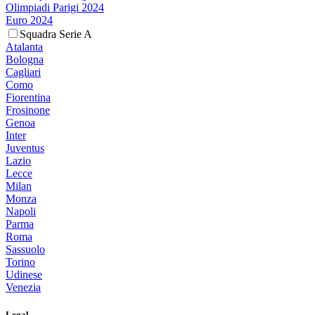
Olimpiadi Parigi 2024
Euro 2024
Squadra Serie A
Atalanta
Bologna
Cagliari
Como
Fiorentina
Frosinone
Genoa
Inter
Juventus
Lazio
Lecce
Milan
Monza
Napoli
Parma
Roma
Sassuolo
Torino
Udinese
Venezia
Legal