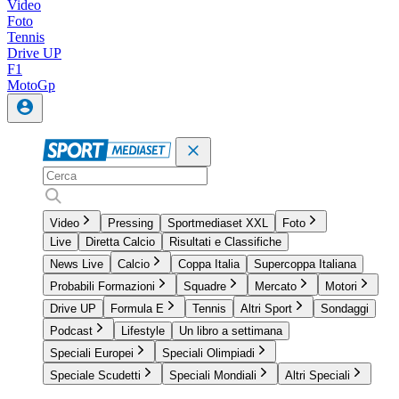
Video
Foto
Tennis
Drive UP
F1
MotoGp
Video
Pressing
Sportmediaset XXL
Foto
Live
Diretta Calcio
Risultati e Classifiche
News Live
Calcio
Coppa Italia
Supercoppa Italiana
Probabili Formazioni
Squadre
Mercato
Motori
Drive UP
Formula E
Tennis
Altri Sport
Sondaggi
Podcast
Lifestyle
Un libro a settimana
Speciali Europei
Speciali Olimpiadi
Speciale Scudetti
Speciali Mondiali
Altri Speciali