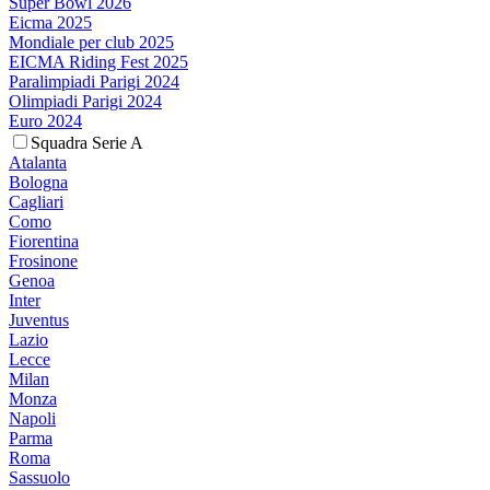
Super Bowl 2026
Eicma 2025
Mondiale per club 2025
EICMA Riding Fest 2025
Paralimpiadi Parigi 2024
Olimpiadi Parigi 2024
Euro 2024
Squadra Serie A
Atalanta
Bologna
Cagliari
Como
Fiorentina
Frosinone
Genoa
Inter
Juventus
Lazio
Lecce
Milan
Monza
Napoli
Parma
Roma
Sassuolo