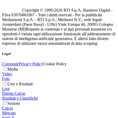
Copyright © 1999-
2026
RTI S.p.A. Business Digital -
P.Iva 03976881007 - Tutti i diritti riservati - Per la pubblicità
Mediamond S.p.A. - RTI S.p.A., Mediaset N.V., sede legale
Amsterdam (Paesi Bassi) - Uffici Viale Europa 46, 20093 Cologno
Monzese (MI)
Rispetto ai contenuti e ai dati personali trasmessi e/o
riprodotti è vietata ogni utilizzazione funzionale all’addestramento di
sistemi di intelligenza artificiale generativa. È altresì fatto divieto
espresso di utilizzare mezzi automatizzati di data scraping.
Legal
Corporate
Privacy Policy
Cookie Policy
Media
Video
Foto
Live e Risultati
Live
Diretta Calcio
Risultati e Classifiche
Sezioni
Calcio
Mercato
Serie A