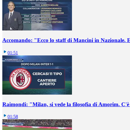
Accomando: "Ecco lo staff di Mancini in Nazionale. E 
01:51
Raimondi: "Milan, si vede la filosofia di Amorim. C'
01:58