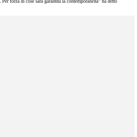
Per forza di cose sarà garantita la contemporaneità" ha detto