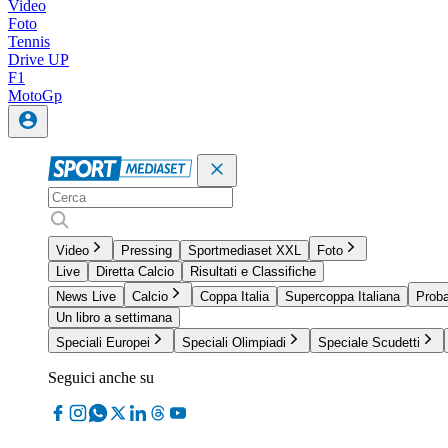
Video
Foto
Tennis
Drive UP
F1
MotoGp
Video
Pressing
Sportmediaset XXL
Foto
Live
Diretta Calcio
Risultati e Classifiche
News Live
Calcio
Coppa Italia
Supercoppa Italiana
Proba
Un libro a settimana
Speciali Europei
Speciali Olimpiadi
Speciale Scudetti
Seguici anche su