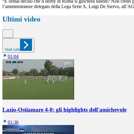
“È ormai deciso che il derby di Roma si giocherà lunedì? Non credo pr
l’amministratore delegato della Lega Serie A, Luigi De Siervo, all’AG
Ultimi video
Vedi tutti
01:04
Lazio-Ostiamare 4-0: gli highlights dell'amichevole
01:36