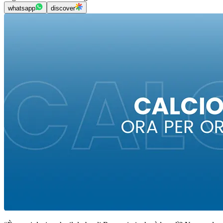
whatsapp
discover