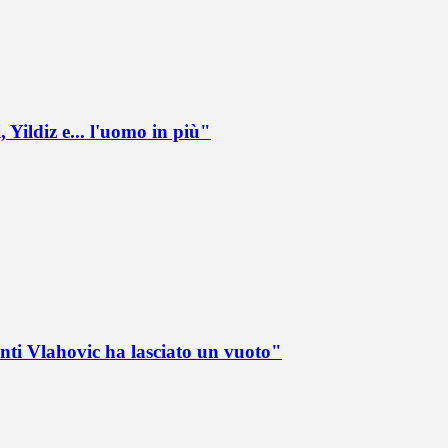
 Yildiz e... l'uomo in più"
nti Vlahovic ha lasciato un vuoto"