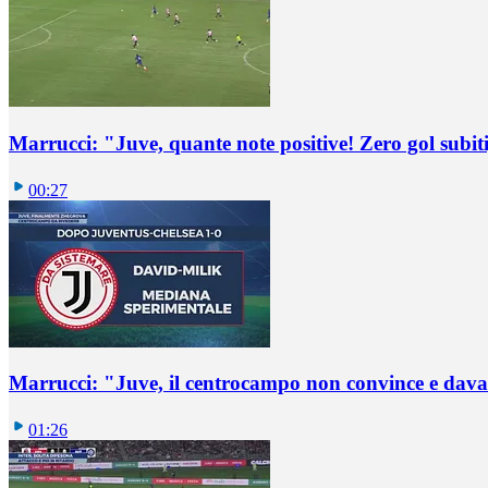
Marrucci: "Juve, quante note positive! Zero gol subiti,
00:27
Marrucci: "Juve, il centrocampo non convince e dava
01:26