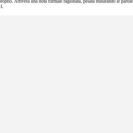
oprio. Arriverà una nota formale ragionata, pesata misurando le parole. 
I.