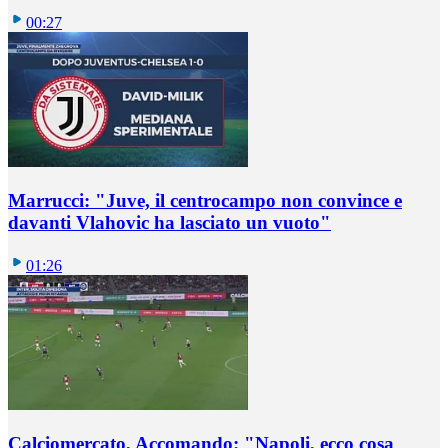
00:27
Marrucci: "Juve, il centrocampo non convince e
davanti Vlahovic ha lasciato un vuoto"
01:26
Calciomercato, Accomando: "Napoli, ecco cosa