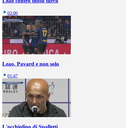
Leao contro tifoso turco
02:00
Leao, Pavard e non solo
01:47
L'occhiolino di Spalletti