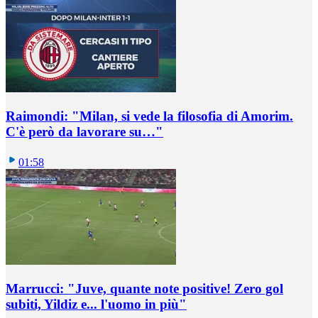
Raimondi: "Milan, si vede la filosofia di Amorim.
C'è però da lavorare su…"
01:58
Marrucci: "Juve, quante note positive! Zero gol
subiti, Yildiz e... l'uomo in più"