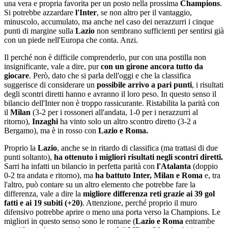
una vera e propria favorita per un posto nella prossima
Champions
.
Si potrebbe azzardare
l'Inter
, se non altro per il vantaggio,
minuscolo, accumulato, ma anche nel caso dei nerazzurri i cinque
punti di margine sulla
Lazio
non sembrano sufficienti per sentirsi già
con un piede nell'Europa che conta. Anzi.
Il perché non è difficile comprenderlo, pur con una postilla non
insignificante, vale a dire, pur
con un girone ancora tutto da
giocare
. Però, dato che si parla dell'oggi e che la classifica
suggerisce di considerare un
possibile arrivo a pari punti
, i risultati
degli scontri diretti hanno e avranno il loro peso. In questo senso il
bilancio dell'Inter non è troppo rassicurante. Ristabilita la parità con
il
Milan
(3-2 per i rossoneri all'andata, 1-0 per i nerazzurri al
ritorno),
Inzaghi
ha vinto solo un altro scontro diretto (3-2 a
Bergamo), ma è in rosso con
Lazio e Roma.
Proprio la
Lazio
, anche se in ritardo di classifica (ma trattasi di due
punti soltanto),
ha ottenuto i migliori risultati negli scontri diretti.
Sarri ha infatti un bilancio in perfetta parità con
l'Atalanta
(doppio
0-2 tra andata e ritorno), ma
ha battuto Inter, Milan e Roma
e, tra
l'altro, può contare su un altro elemento che potrebbe fare la
differenza, vale a dire la
migliore differenza reti grazie ai 39 gol
fatti e ai 19 subiti (+20)
. Attenzione, perché proprio il muro
difensivo potrebbe aprire o meno una porta verso la Champions. Le
migliori in questo senso sono le romane (
Lazio e Roma
entrambe