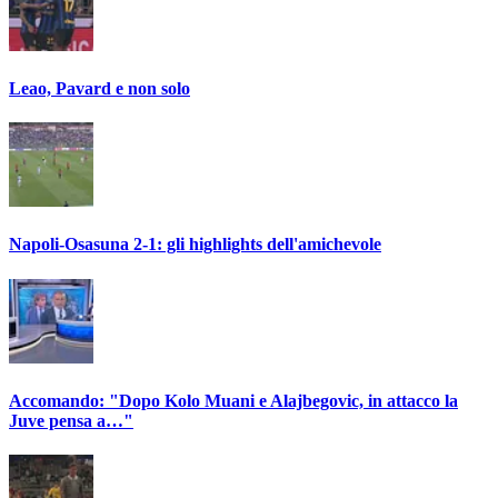
Leao, Pavard e non solo
Napoli-Osasuna 2-1: gli highlights dell'amichevole
Accomando: "Dopo Kolo Muani e Alajbegovic, in attacco la
Juve pensa a…"