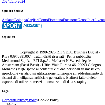
2024
Euro 2024
Squadra Serie A
Atalanta
Bologna
Cagliari
Como
Fiorentina
Frosinone
Genoa
Inter
Juvent
Seguici su
Copyright © 1999-
2026
RTI S.p.A. Business Digital -
P.Iva 03976881007 - Tutti i diritti riservati - Per la pubblicità
Mediamond S.p.A. - RTI S.p.A., Mediaset N.V., sede legale
Amsterdam (Paesi Bassi) - Uffici Viale Europa 46, 20093 Cologno
Monzese (MI)
Rispetto ai contenuti e ai dati personali trasmessi e/o
riprodotti è vietata ogni utilizzazione funzionale all’addestramento di
sistemi di intelligenza artificiale generativa. È altresì fatto divieto
espresso di utilizzare mezzi automatizzati di data scraping.
Legal
Corporate
Privacy Policy
Cookie Policy
Media