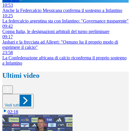
10:53
Anche la Federcalcio Messicana conferma il sostegno a Infantino
10:25
La federcalcio argentina sta con Infantino: "Governance trasparente"
09:42
Coppa Italia, le designazioni arbitrali del turno preliminare
09:17
Jashari e la frecciata ad Allegri: "Ognuno ha il proprio modo di
esprimere il calcio"
23:58
La Confederazione africana di calcio riconferma il proprio sostegno
a Infantino
Ultimi video
Vedi tutti
02:18