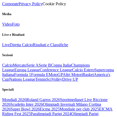
Corporate
Privacy Policy
Cookie Policy
Media
Video
Foto
Live e Risultati
Live
Diretta Calcio
Risultati e Classifiche
Sezioni
Calcio
Mercato
Serie A
Serie B
Coppa Italia
Champions
League
Europa League
Conference League
Calcio Estero
Supercoppa
Italiana
Formula 1
Formula E
MotoGP
Altri Motori
Basket
America's
Cup
Nations League
Tennis
Sci
Volley
Drive UP
Speciali
Mondiali 2026
Roland Garros 2026
Sportmediaset Live Riccione
2026
Scudetto Inter 2026
Olimpiadi Invernali Milano Cortina
2026
Super Bowl 2026
Eicma 2025
Mondiale per club 2025
EICMA
Riding Fest 2025
Paralimpiadi Parigi 2024
Olimpiadi Parigi