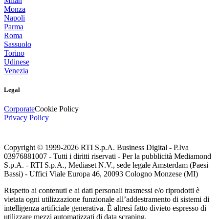
Milan
Monza
Napoli
Parma
Roma
Sassuolo
Torino
Udinese
Venezia
Legal
Corporate
Cookie Policy
Privacy Policy
Copyright © 1999-
2026
RTI S.p.A. Business Digital - P.Iva
03976881007 - Tutti i diritti riservati - Per la pubblicità Mediamond
S.p.A. - RTI S.p.A., Mediaset N.V., sede legale Amsterdam (Paesi
Bassi) - Uffici Viale Europa 46, 20093 Cologno Monzese (MI)
Rispetto ai contenuti e ai dati personali trasmessi e/o riprodotti è
vietata ogni utilizzazione funzionale all’addestramento di sistemi di
intelligenza artificiale generativa. È altresì fatto divieto espresso di
utilizzare mezzi automatizzati di data scraping.