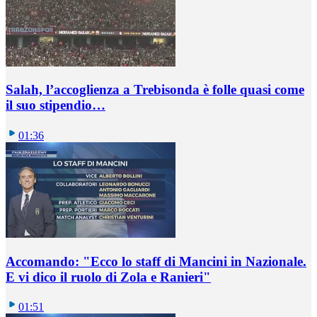
Salah, l’accoglienza a Trebisonda è folle quasi come
il suo stipendio…
01:36
Accomando: "Ecco lo staff di Mancini in Nazionale.
E vi dico il ruolo di Zola e Ranieri"
01:51