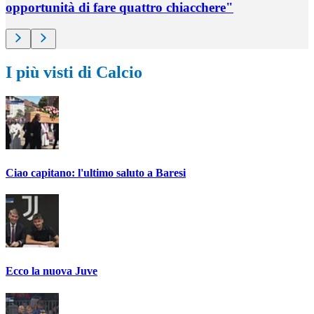
opportunità di fare quattro chiacchere"
I più visti di Calcio
Ciao capitano: l'ultimo saluto a Baresi
Ecco la nuova Juve