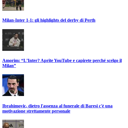
Milan-Inter 1-1: gli highlights del derby di Perth
Amorim: “L’Inter? Aprite YouTube e capirete perché scelgo il
Milan”
Ibrahimovic, dietro l'assenza al funerale di Baresi c'è una
motivazione strettamente personale