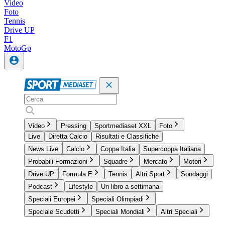
Video
Foto
Tennis
Drive UP
F1
MotoGp
Video
Pressing
Sportmediaset XXL
Foto
Live
Diretta Calcio
Risultati e Classifiche
News Live
Calcio
Coppa Italia
Supercoppa Italiana
Probabili Formazioni
Squadre
Mercato
Motori
Drive UP
Formula E
Tennis
Altri Sport
Sondaggi
Podcast
Lifestyle
Un libro a settimana
Speciali Europei
Speciali Olimpiadi
Speciale Scudetti
Speciali Mondiali
Altri Speciali