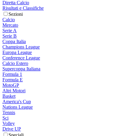
Diretta Calcio
Risultati e Classifiche
Sezioni
Calcio
Mercato
Serie A
Serie B
Coppa Italia
Champions League
Europa League
Conference League
Calcio Estero
Supercoppa Italiana
Formula 1
Formula E
MotoGP
Altri Motori
Basket
America's Cup
Nations League
Tennis
Sci
Volley
Drive UP
Speciali