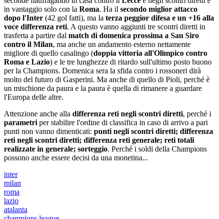
seconde naufragando in casa contro il
Lecce
e negli scontri diretti è
in vantaggio solo con la
Roma
. Ha il
secondo miglior attacco
dopo l'Inter
(42 gol fatti), ma la
terza peggior difesa e un +16 alla
voce differenza reti
. A questo vanno aggiunti tre scontri diretti in
trasferta a partire dal
match di domenica prossima a San Siro
contro il Milan
, ma anche un andamento esterno nettamente
migliore di quello casalingo (
doppia vittoria all'Olimpico contro
Roma e Lazio
) e le tre lunghezze di ritardo sull'ultimo posto buono
per la Champions. Domenica sera la sfida contro i rossoneri dirà
molto del futuro di Gasperini. Ma anche di quello di Pioli, perché è
un mischione da paura e la paura è quella di rimanere a guardare
l'Europa delle altre.
Attenzione anche alla
differenza reti negli scontri diretti
, perché i
parametri
per stabilire l'ordine di classifica in caso di arrivo a pari
punti non vanno dimenticati:
punti negli scontri diretti; differenza
reti negli scontri diretti; differenza reti generale; reti totali
realizzate in generale; sorteggio
. Perché i soldi della Champions
possono anche essere decisi da una monetina...
inter
milan
roma
lazio
atalanta
champions league