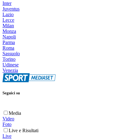
Inter
Juventus
Lazio
Lecce
Milan
Monza
Napoli
Parma
Roma
Sassuolo
Torino
Udinese
Venezia
Seguici su
Media
Video
Foto
Live e Risultati
Live