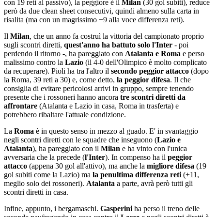
con 19 reti al passivo), la peggiore è il
Milan
(30 gol subiti), reduce
però da due clean sheet consecutivi, quindi almeno sulla carta in
risalita (ma con un magrissimo +9 alla voce differenza reti).
Il
Milan
, che un anno fa costruì la vittoria del campionato proprio
sugli scontri diretti,
quest'anno ha battuto solo l'Inter
- poi
perdendo il ritorno -, ha pareggiato con
Atalanta e Roma
e perso
malissimo contro la
Lazio
(il 4-0 dell'Olimpico è molto complicato
da recuperare). Pioli ha tra l'altro il
secondo peggior attacco
(dopo
la Roma, 39 reti a 30) e, come detto,
la peggior difesa
. Il che
consiglia di evitare pericolosi arrivi in gruppo, sempre tenendo
presente che i rossoneri hanno ancora
tre scontri diretti da
affrontare
(Atalanta e Lazio in casa, Roma in trasferta) e
potrebbero ribaltare l'attuale condizione.
La
Roma
è in questo senso in mezzo al guado. E' in svantaggio
negli scontri diretti con le squadre che inseguono (
Lazio e
Atalanta
), ha pareggiato con il
Milan
e ha vinto con l'unica
avversaria che la precede (
l'Inter
). In compenso ha il
peggior
attacco
(appena 30 gol all'attivo), ma anche la
migliore difesa
(19
gol subiti come la Lazio) ma
la penultima differenza reti
(+11,
meglio solo dei rossoneri).
Atalanta
a parte, avrà però tutti gli
scontri diretti in casa.
Infine, appunto, i bergamaschi.
Gasperini
ha perso il treno delle