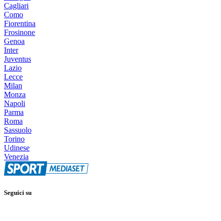
Cagliari
Como
Fiorentina
Frosinone
Genoa
Inter
Juventus
Lazio
Lecce
Milan
Monza
Napoli
Parma
Roma
Sassuolo
Torino
Udinese
Venezia
Seguici su