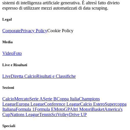
sistemi di intelligenza artificiale generativa. È altresì fatto divieto
espresso di utilizzare mezzi automatizzati di data scraping.
Legal
Corporate
Privacy Policy
Cookie Policy
Media
Video
Foto
Live e Risultati
Live
Diretta Calcio
Risultati e Classifiche
Sezioni
Calcio
Mercato
Serie A
Serie B
Coppa Italia
Champions
League
Europa League
Conference League
Calcio Estero
Supercoppa
Italiana
Formula 1
Formula E
MotoGP
Altri Motori
Basket
America's
Cup
Nations League
Tennis
Sci
Volley
Drive UP
Speciali