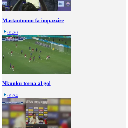
Mastantuono fa impazzire
01:30
Nkunku torna al gol
01:34