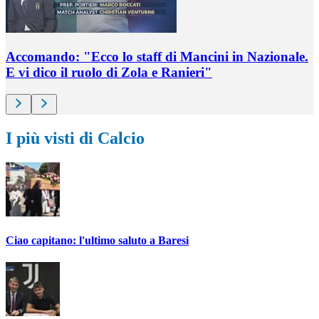
Accomando: "Ecco lo staff di Mancini in Nazionale.
E vi dico il ruolo di Zola e Ranieri"
I più visti di Calcio
Ciao capitano: l'ultimo saluto a Baresi