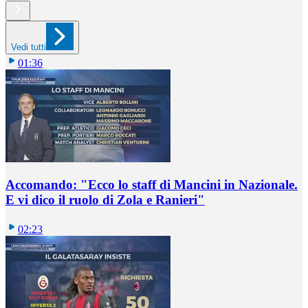
Vedi tutti
01:36
Accomando: "Ecco lo staff di Mancini in Nazionale.
E vi dico il ruolo di Zola e Ranieri"
02:23