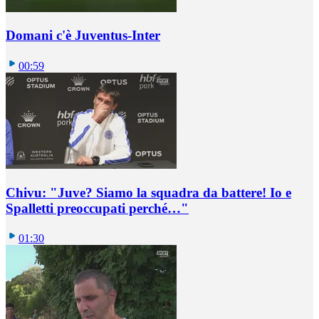
Domani c'è Juventus-Inter
00:59
Chivu: "Juve? Siamo la squadra da battere! Io e
Spalletti preoccupati perché…"
01:30