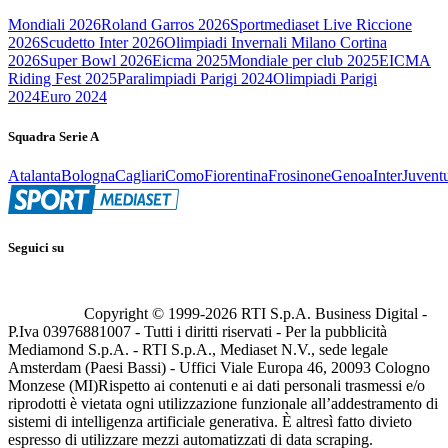
Mondiali 2026
Roland Garros 2026
Sportmediaset Live Riccione
2026
Scudetto Inter 2026
Olimpiadi Invernali Milano Cortina
2026
Super Bowl 2026
Eicma 2025
Mondiale per club 2025
EICMA
Riding Fest 2025
Paralimpiadi Parigi 2024
Olimpiadi Parigi
2024
Euro 2024
Squadra Serie A
Atalanta
Bologna
Cagliari
Como
Fiorentina
Frosinone
Genoa
Inter
Juvent
Seguici su
Copyright © 1999-
2026
RTI S.p.A. Business Digital -
P.Iva 03976881007 - Tutti i diritti riservati - Per la pubblicità
Mediamond S.p.A. - RTI S.p.A., Mediaset N.V., sede legale
Amsterdam (Paesi Bassi) - Uffici Viale Europa 46, 20093 Cologno
Monzese (MI)
Rispetto ai contenuti e ai dati personali trasmessi e/o
riprodotti è vietata ogni utilizzazione funzionale all’addestramento di
sistemi di intelligenza artificiale generativa. È altresì fatto divieto
espresso di utilizzare mezzi automatizzati di data scraping.