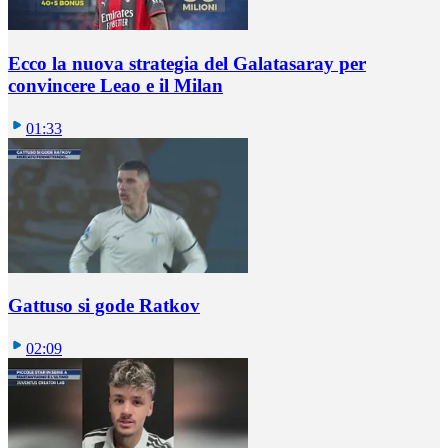
Ecco la nuova strategia del Galatasaray per
convincere Leao e il Milan
01:33
Gattuso si gode Ratkov
02:09