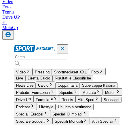
Video
Foto
Tennis
Drive UP
F1
MotoGp
Video
Pressing
Sportmediaset XXL
Foto
Live
Diretta Calcio
Risultati e Classifiche
News Live
Calcio
Coppa Italia
Supercoppa Italiana
Probabili Formazioni
Squadre
Mercato
Motori
Drive UP
Formula E
Tennis
Altri Sport
Sondaggi
Podcast
Lifestyle
Un libro a settimana
Speciali Europei
Speciali Olimpiadi
Speciale Scudetti
Speciali Mondiali
Altri Speciali