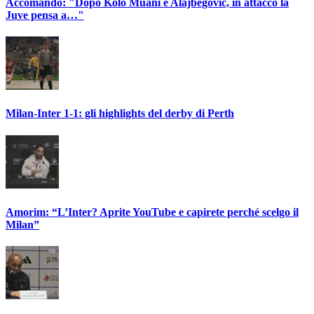
Accomando: "Dopo Kolo Muani e Alajbegovic, in attacco la
Juve pensa a…"
Milan-Inter 1-1: gli highlights del derby di Perth
Amorim: “L’Inter? Aprite YouTube e capirete perché scelgo il
Milan”