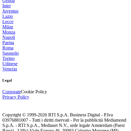
Genoa
Inter
Juventus
Lazio
Lecce
Milan
Monza
Napoli
Parma
Roma
Sassuolo
Torino
Udinese
Venezia
Legal
Corporate
Cookie Policy
Privacy Policy
Copyright © 1999-
2026
RTI S.p.A. Business Digital - P.Iva
03976881007 - Tutti i diritti riservati - Per la pubblicità Mediamond
S.p.A. - RTI S.p.A., Mediaset N.V., sede legale Amsterdam (Paesi
Bassi) - Uffici Viale Europa 46, 20093 Cologno Monzese (MI)