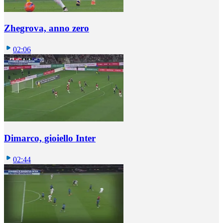
Zhegrova, anno zero
02:06
Dimarco, gioiello Inter
02:44