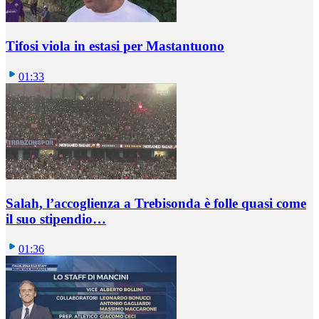
Tifosi viola in estasi per Mastantuono
01:33
Salah, l’accoglienza a Trebisonda è folle quasi come
il suo stipendio…
01:36