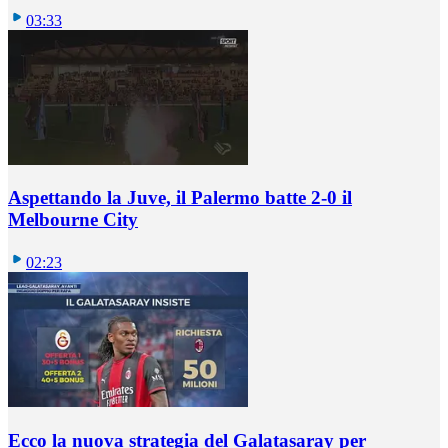
03:33
Aspettando la Juve, il Palermo batte 2-0 il
Melbourne City
02:23
Ecco la nuova strategia del Galatasaray per