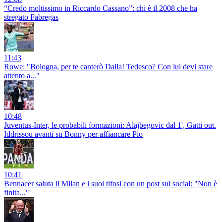
“Credo moltissimo in Riccardo Cassano”: chi è il 2008 che ha
stregato Fabregas
11:43
Rowe: "Bologna, per te canterò Dalla! Tedesco? Con lui devi stare
attento a..."
10:48
Juventus-Inter, le probabili formazioni: Alajbegovic dal 1', Gatti out.
Iddrissou avanti su Bonny per affiancare Pio
10:41
Bennacer saluta il Milan e i suoi tifosi con un post sui social: "Non è
finita..."