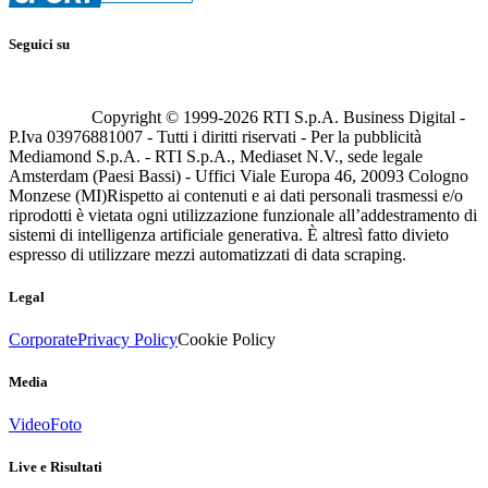
Seguici su
Copyright © 1999-
2026
RTI S.p.A. Business Digital -
P.Iva 03976881007 - Tutti i diritti riservati - Per la pubblicità
Mediamond S.p.A. - RTI S.p.A., Mediaset N.V., sede legale
Amsterdam (Paesi Bassi) - Uffici Viale Europa 46, 20093 Cologno
Monzese (MI)
Rispetto ai contenuti e ai dati personali trasmessi e/o
riprodotti è vietata ogni utilizzazione funzionale all’addestramento di
sistemi di intelligenza artificiale generativa. È altresì fatto divieto
espresso di utilizzare mezzi automatizzati di data scraping.
Legal
Corporate
Privacy Policy
Cookie Policy
Media
Video
Foto
Live e Risultati