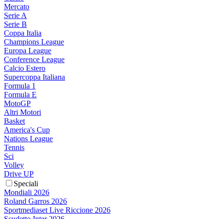
Mercato
Serie A
Serie B
Coppa Italia
Champions League
Europa League
Conference League
Calcio Estero
Supercoppa Italiana
Formula 1
Formula E
MotoGP
Altri Motori
Basket
America's Cup
Nations League
Tennis
Sci
Volley
Drive UP
Speciali
Mondiali 2026
Roland Garros 2026
Sportmediaset Live Riccione 2026
Scudetto Inter 2026