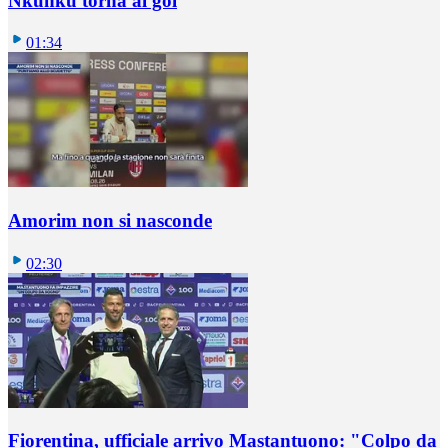
Nkunku torna al gol
01:34
Amorim non si nasconde
02:30
Fiorentina, ufficiale arrivo Mastantuono: "Colpo da