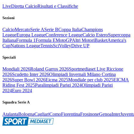
Live
Diretta Calcio
Risultati e Classifiche
Sezioni
Calcio
Mercato
Serie A
Serie B
Coppa Italia
Champions
League
Europa League
Conference League
Calcio Estero
Supercoppa
Italiana
Formula 1
Formula E
MotoGP
Altri Motori
Basket
America's
Cup
Nations League
Tennis
Sci
Volley
Drive UP
Speciali
Mondiali 2026
Roland Garros 2026
Sportmediaset Live Riccione
2026
Scudetto Inter 2026
Olimpiadi Invernali Milano Cortina
2026
Super Bowl 2026
Eicma 2025
Mondiale per club 2025
EICMA
Riding Fest 2025
Paralimpiadi Parigi 2024
Olimpiadi Parigi
2024
Euro 2024
Squadra Serie A
Atalanta
Bologna
Cagliari
Como
Fiorentina
Frosinone
Genoa
Inter
Juvent