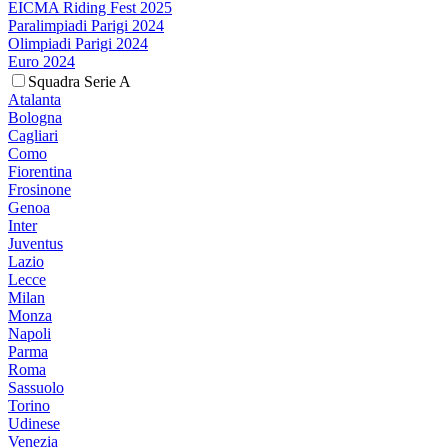
EICMA Riding Fest 2025
Paralimpiadi Parigi 2024
Olimpiadi Parigi 2024
Euro 2024
Squadra Serie A
Atalanta
Bologna
Cagliari
Como
Fiorentina
Frosinone
Genoa
Inter
Juventus
Lazio
Lecce
Milan
Monza
Napoli
Parma
Roma
Sassuolo
Torino
Udinese
Venezia