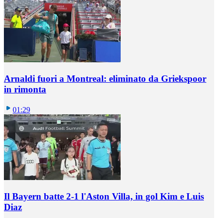
Arnaldi fuori a Montreal: eliminato da Griekspoor
in rimonta
01:29
Il Bayern batte 2-1 l'Aston Villa, in gol Kim e Luis
Diaz