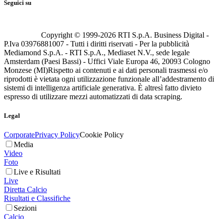
Seguici su
Copyright © 1999-
2026
RTI S.p.A. Business Digital -
P.Iva 03976881007 - Tutti i diritti riservati - Per la pubblicità
Mediamond S.p.A. - RTI S.p.A., Mediaset N.V., sede legale
Amsterdam (Paesi Bassi) - Uffici Viale Europa 46, 20093 Cologno
Monzese (MI)
Rispetto ai contenuti e ai dati personali trasmessi e/o
riprodotti è vietata ogni utilizzazione funzionale all’addestramento di
sistemi di intelligenza artificiale generativa. È altresì fatto divieto
espresso di utilizzare mezzi automatizzati di data scraping.
Legal
Corporate
Privacy Policy
Cookie Policy
Media
Video
Foto
Live e Risultati
Live
Diretta Calcio
Risultati e Classifiche
Sezioni
Calcio