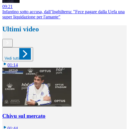
09:21
Infantino sotto accusa, dall’Inghilterra: "Fece pagare dalla Uefa una
super liquidazione per l'amante"
Ultimi video
Vedi tutti
01:14
Chivu sul mercato
01:44