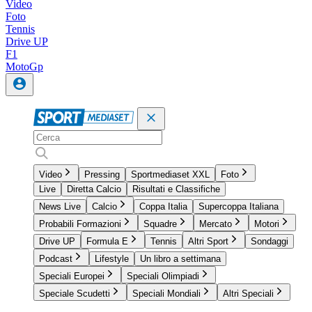
Video
Foto
Tennis
Drive UP
F1
MotoGp
Video
Pressing
Sportmediaset XXL
Foto
Live
Diretta Calcio
Risultati e Classifiche
News Live
Calcio
Coppa Italia
Supercoppa Italiana
Probabili Formazioni
Squadre
Mercato
Motori
Drive UP
Formula E
Tennis
Altri Sport
Sondaggi
Podcast
Lifestyle
Un libro a settimana
Speciali Europei
Speciali Olimpiadi
Speciale Scudetti
Speciali Mondiali
Altri Speciali