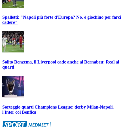
Spalletti: "Napoli più forte d'Europa? No, è giochino per farci
cadere"
Solito Benzema, il Liverpool cade anche al Bernabeu: Real ai
quarti
Sorteggio quarti Champions League: derby Milan-Napoli,
l'Inter col Benfica