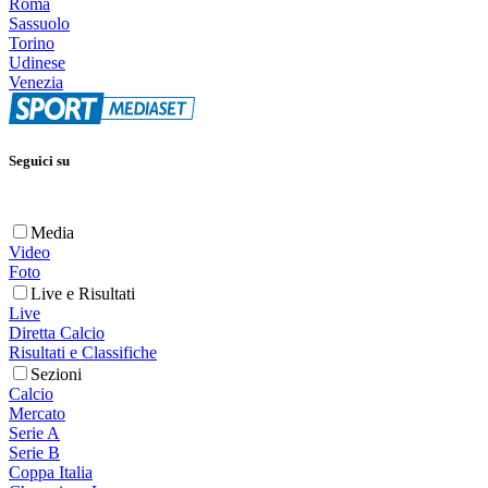
Roma
Sassuolo
Torino
Udinese
Venezia
Seguici su
Media
Video
Foto
Live e Risultati
Live
Diretta Calcio
Risultati e Classifiche
Sezioni
Calcio
Mercato
Serie A
Serie B
Coppa Italia