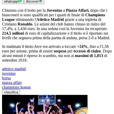
whatsapp
discover
Chiusura con il botto per la
Juventus
a
Piazza Affari,
dopo che i
bianconeri si sono qualificati per i quarti di finale di
Champions
League
eliminando l'
Atletico Madrid
grazie a una tripletta di
Cristiano
Ronaldo
. Le azioni del club hanno chiuso in rialzo del
17,4%, a 1,436 euro. In una seduta così la Juventus ha recuperato
214,5 milioni
di euro di capitalizzazione e il titolo si è riportato sui
livelli che segnava prima della partita di andata, persa 2-0 a Madrid.
In mattinata il titolo-Juve era arrivato a toccare
+24%
, fino a l'1,58
euro per azione, prima di essere
sospeso
per
eccesso di rialzo
. Dopo
alcuni minuti è ripreso lo scambio, ma non ai
massimi di 1,813
di
settembre 2018.
atletico madrid
juventus
borsa
piazza affari
champions league
classifica