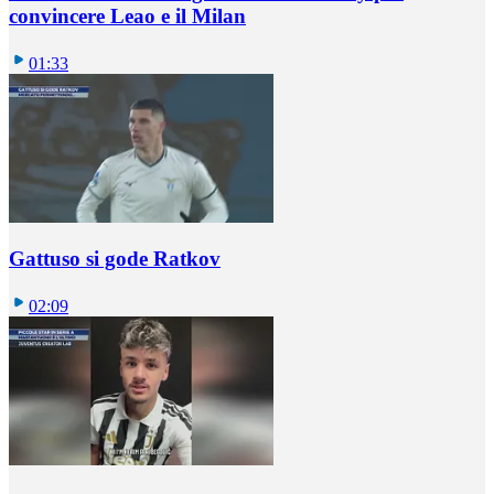
convincere Leao e il Milan
01:33
Gattuso si gode Ratkov
02:09