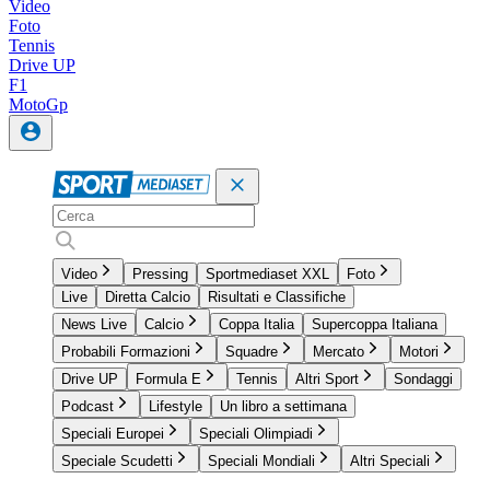
Video
Foto
Tennis
Drive UP
F1
MotoGp
Video
Pressing
Sportmediaset XXL
Foto
Live
Diretta Calcio
Risultati e Classifiche
News Live
Calcio
Coppa Italia
Supercoppa Italiana
Probabili Formazioni
Squadre
Mercato
Motori
Drive UP
Formula E
Tennis
Altri Sport
Sondaggi
Podcast
Lifestyle
Un libro a settimana
Speciali Europei
Speciali Olimpiadi
Speciale Scudetti
Speciali Mondiali
Altri Speciali