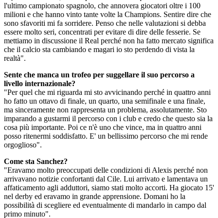
l'ultimo campionato spagnolo, che annovera giocatori oltre i 100
milioni e che hanno vinto tante volte la Champions. Sentire dire che
sono sfavoriti mi fa sorridere. Penso che nelle valutazioni si debba
essere molto seri, concentrati per evitare di dire delle fesserie. Se
mettiamo in discussione il Real perché non ha fatto mercato significa
che il calcio sta cambiando e magari io sto perdendo di vista la
realtà".
Sente che manca un trofeo per suggellare il suo percorso a
livello internazionale?
"Per quel che mi riguarda mi sto avvicinando perché in quattro anni
ho fatto un ottavo di finale, un quarto, una semifinale e una finale,
ma sinceramente non rappresenta un problema, assolutamente. Sto
imparando a gustarmi il percorso con i club e credo che questo sia la
cosa più importante. Poi ce n'è uno che vince, ma in quattro anni
posso ritenermi soddisfatto. E' un bellissimo percorso che mi rende
orgoglioso".
Come sta Sanchez?
"Eravamo molto preoccupati delle condizioni di Alexis perché non
arrivavano notizie confortanti dal Cile. Lui arrivato e lamentava un
affaticamento agli adduttori, siamo stati molto accorti. Ha giocato 15'
nel derby ed eravamo in grande apprensione. Domani ho la
possibilità di scegliere ed eventualmente di mandarlo in campo dal
primo minuto".