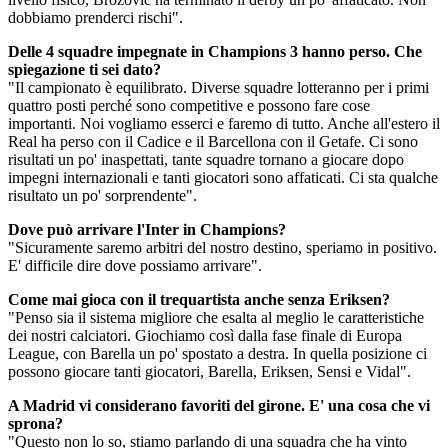
dobbiamo prenderci rischi".
Delle 4 squadre impegnate in Champions 3 hanno perso. Che
spiegazione ti sei dato?
"Il campionato è equilibrato. Diverse squadre lotteranno per i primi
quattro posti perché sono competitive e possono fare cose
importanti. Noi vogliamo esserci e faremo di tutto. Anche all'estero il
Real ha perso con il Cadice e il Barcellona con il Getafe. Ci sono
risultati un po' inaspettati, tante squadre tornano a giocare dopo
impegni internazionali e tanti giocatori sono affaticati. Ci sta qualche
risultato un po' sorprendente".
Dove può arrivare l'Inter in Champions?
"Sicuramente saremo arbitri del nostro destino, speriamo in positivo.
E' difficile dire dove possiamo arrivare".
Come mai gioca con il trequartista anche senza Eriksen?
"Penso sia il sistema migliore che esalta al meglio le caratteristiche
dei nostri calciatori. Giochiamo così dalla fase finale di Europa
League, con Barella un po' spostato a destra. In quella posizione ci
possono giocare tanti giocatori, Barella, Eriksen, Sensi e Vidal".
A Madrid vi considerano favoriti del girone. E' una cosa che vi
sprona?
"Questo non lo so, stiamo parlando di una squadra che ha vinto