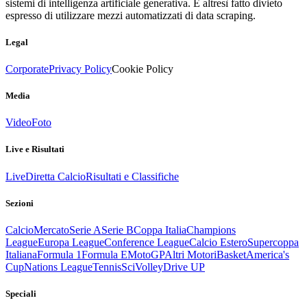
sistemi di intelligenza artificiale generativa. È altresì fatto divieto
espresso di utilizzare mezzi automatizzati di data scraping.
Legal
Corporate
Privacy Policy
Cookie Policy
Media
Video
Foto
Live e Risultati
Live
Diretta Calcio
Risultati e Classifiche
Sezioni
Calcio
Mercato
Serie A
Serie B
Coppa Italia
Champions
League
Europa League
Conference League
Calcio Estero
Supercoppa
Italiana
Formula 1
Formula E
MotoGP
Altri Motori
Basket
America's
Cup
Nations League
Tennis
Sci
Volley
Drive UP
Speciali