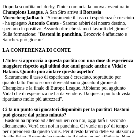
Dopo la sconfitta nel derby, l'Inter comincia la nuova avventura in
Champions League
. A San Siro arriva il
Borussia
Moenchengladbach
. "Sicuramente il tasso di esperienza è cresciuto
- ha spiegato
Antonio Conte
- Saremo arbitri del nostro destino,
speriamo in positivo. Assurdo dire che siamo i favoriti del girone".
Sulla formazione: "
Bastoni in panchina
, Brozovic è affaticato e
Sanchez può giocare".
LA CONFERENZA DI CONTE
L'Inter si approccia a questa partita con una dose di esperienza
maggiore rispetto agli ultimi due anni grazie anche a Vidal e
Hakimi. Quanto può aiutare questo aspetto?
"Sicuramente il tasso di esperienza è cresciuto, soprattutto per
quanto fatto l'anno scorso dove abbiamo giocato il girone di
Champions e la finale di Europa League. Abbiamo poi aggiunto
Vidal che di esperienza ne ha da vendere. Da questo punto di vista
ripartiamo molto più attrezzati".
Ci fa un punto sui giocatori disponibili per la partita? Bastoni
può giocare dal primo minuto?
"Bastoni ha ripreso ad allenarsi ieri con noi, oggi farà il secondo
allenamento. Verrà con noi in panchina. Ci vuole un po' di tempo
per riprendersi da questo virus. Per il resto faremo delle valutazioni a
livello fisico, Brozovic ha terminato il derby un po' affaticato. Non