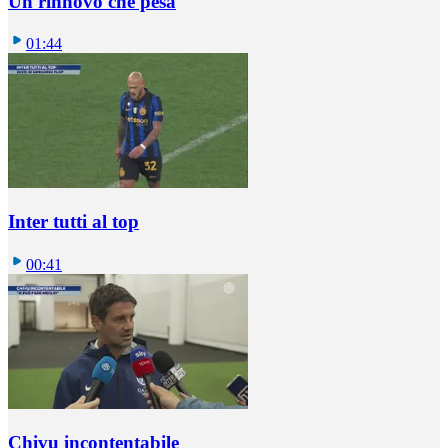
Un rinnovo che pesa
01:44
Inter tutti al top
00:41
Chivu incontentabile