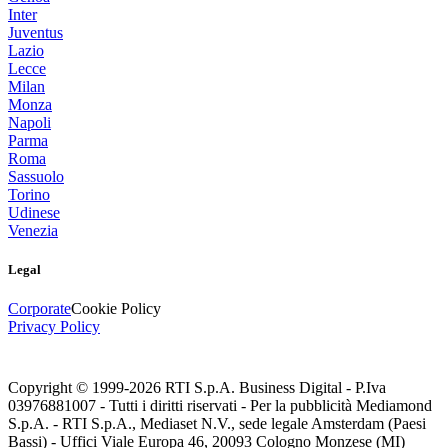
Inter
Juventus
Lazio
Lecce
Milan
Monza
Napoli
Parma
Roma
Sassuolo
Torino
Udinese
Venezia
Legal
Corporate
Cookie Policy
Privacy Policy
Copyright © 1999-
2026
RTI S.p.A. Business Digital - P.Iva
03976881007 - Tutti i diritti riservati - Per la pubblicità Mediamond
S.p.A. - RTI S.p.A., Mediaset N.V., sede legale Amsterdam (Paesi
Bassi) - Uffici Viale Europa 46, 20093 Cologno Monzese (MI)