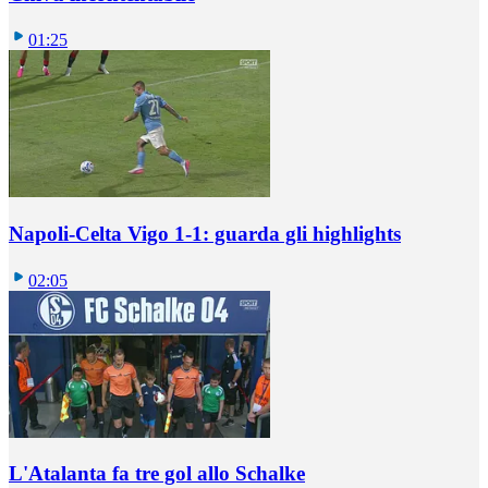
01:25
Napoli-Celta Vigo 1-1: guarda gli highlights
02:05
L'Atalanta fa tre gol allo Schalke