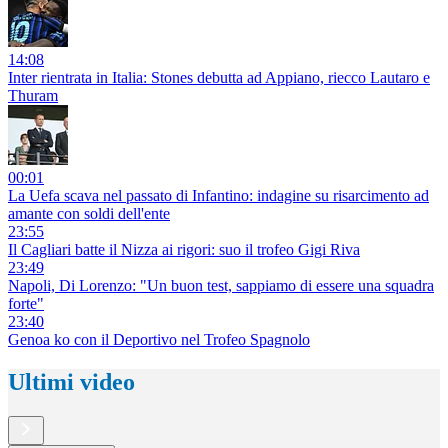
14:08
Inter rientrata in Italia: Stones debutta ad Appiano, riecco Lautaro e
Thuram
00:01
La Uefa scava nel passato di Infantino: indagine su risarcimento ad
amante con soldi dell'ente
23:55
Il Cagliari batte il Nizza ai rigori: suo il trofeo Gigi Riva
23:49
Napoli, Di Lorenzo: "Un buon test, sappiamo di essere una squadra
forte"
23:40
Genoa ko con il Deportivo nel Trofeo Spagnolo
Ultimi video