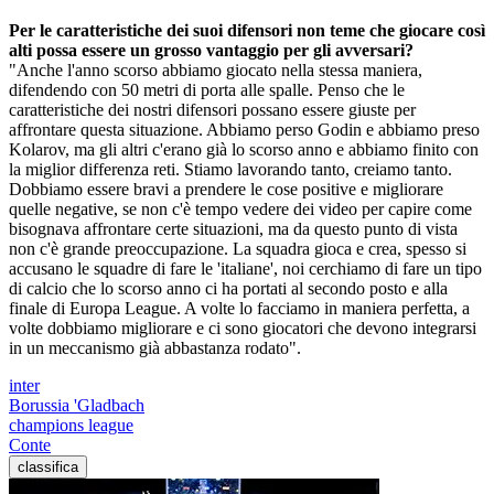
Per le caratteristiche dei suoi difensori non teme che giocare così
alti possa essere un grosso vantaggio per gli avversari?
"Anche l'anno scorso abbiamo giocato nella stessa maniera,
difendendo con 50 metri di porta alle spalle. Penso che le
caratteristiche dei nostri difensori possano essere giuste per
affrontare questa situazione. Abbiamo perso Godin e abbiamo preso
Kolarov, ma gli altri c'erano già lo scorso anno e abbiamo finito con
la miglior differenza reti. Stiamo lavorando tanto, creiamo tanto.
Dobbiamo essere bravi a prendere le cose positive e migliorare
quelle negative, se non c'è tempo vedere dei video per capire come
bisognava affrontare certe situazioni, ma da questo punto di vista
non c'è grande preoccupazione. La squadra gioca e crea, spesso si
accusano le squadre di fare le 'italiane', noi cerchiamo di fare un tipo
di calcio che lo scorso anno ci ha portati al secondo posto e alla
finale di Europa League. A volte lo facciamo in maniera perfetta, a
volte dobbiamo migliorare e ci sono giocatori che devono integrarsi
in un meccanismo già abbastanza rodato".
inter
Borussia 'Gladbach
champions league
Conte
classifica