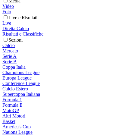
Media
Video
Foto
Live e Risultati
Live
Diretta Calcio
Risultati e Classifiche
Sezioni
Calcio
Mercato
Serie A
Serie B
Coppa Italia
Champions League
Europa League
Conference League
Calcio Estero
Supercoppa Italiana
Formula 1
Formula E
MotoGP
Altri Motori
Basket
America's Cup
Nations League