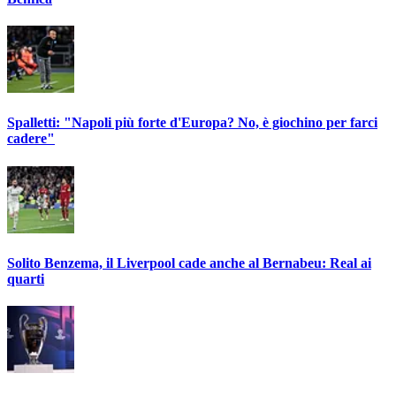
Spalletti: "Napoli più forte d'Europa? No, è giochino per farci
cadere"
Solito Benzema, il Liverpool cade anche al Bernabeu: Real ai
quarti