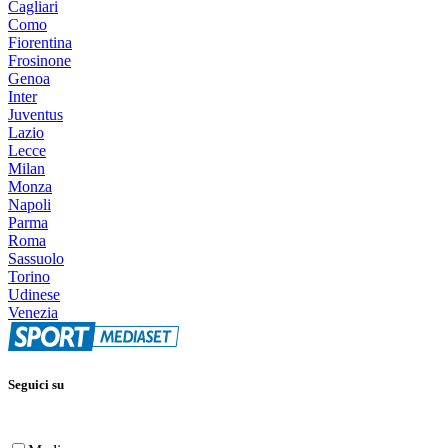
Cagliari
Como
Fiorentina
Frosinone
Genoa
Inter
Juventus
Lazio
Lecce
Milan
Monza
Napoli
Parma
Roma
Sassuolo
Torino
Udinese
Venezia
Seguici su