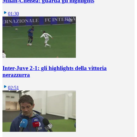
Milan-Chelsea: guarda gli highlights
01:30
Inter-Juve 2-1: gli highlights della vittoria
nerazzurra
02:51