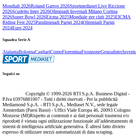
Mondiali 2026
Roland Garros 2026
Sportmediaset Live Riccione
2026
Scudetto Inter 2026
Olimpiadi Invernali Milano Cortina
2026
Super Bowl 2026
Eicma 2025
Mondiale per club 2025
EICMA
Riding Fest 2025
Paralimpiadi Parigi 2024
Olimpiadi Parigi
2024
Euro 2024
Squadra Serie A
Atalanta
Bologna
Cagliari
Como
Fiorentina
Frosinone
Genoa
Inter
Juvent
Seguici su
Copyright © 1999-
2026
RTI S.p.A. Business Digital -
P.Iva 03976881007 - Tutti i diritti riservati - Per la pubblicità
Mediamond S.p.A. - RTI S.p.A., Mediaset N.V., sede legale
Amsterdam (Paesi Bassi) - Uffici Viale Europa 46, 20093 Cologno
Monzese (MI)
Rispetto ai contenuti e ai dati personali trasmessi e/o
riprodotti è vietata ogni utilizzazione funzionale all’addestramento di
sistemi di intelligenza artificiale generativa. È altresì fatto divieto
espresso di utilizzare mezzi automatizzati di data scraping.