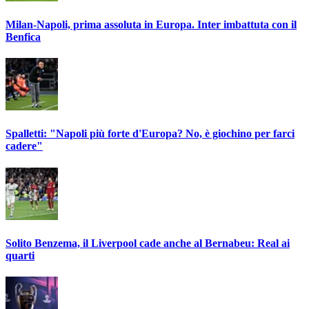
Milan-Napoli, prima assoluta in Europa. Inter imbattuta con il
Benfica
Spalletti: "Napoli più forte d'Europa? No, è giochino per farci
cadere"
Solito Benzema, il Liverpool cade anche al Bernabeu: Real ai
quarti