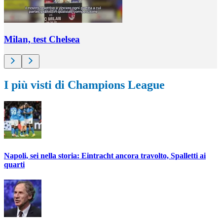
Milan, test Chelsea
I più visti di Champions League
Napoli, sei nella storia: Eintracht ancora travolto, Spalletti ai
quarti