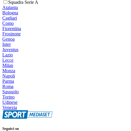
Squadra Serie A
Atalanta
Bologna
Cagliari
Como
Fiorentina
Frosinone
Genoa
Inter
Juventus
Lazio
Lecce
Milan
Monza
Napoli
Parma
Roma
Sassuolo
Torino
Udinese
Venezia
Seguici su