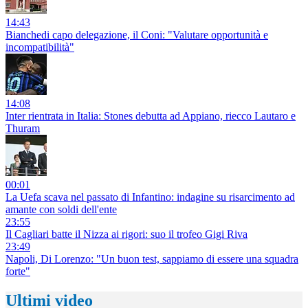
14:43
Bianchedi capo delegazione, il Coni: "Valutare opportunità e
incompatibilità"
14:08
Inter rientrata in Italia: Stones debutta ad Appiano, riecco Lautaro e
Thuram
00:01
La Uefa scava nel passato di Infantino: indagine su risarcimento ad
amante con soldi dell'ente
23:55
Il Cagliari batte il Nizza ai rigori: suo il trofeo Gigi Riva
23:49
Napoli, Di Lorenzo: "Un buon test, sappiamo di essere una squadra
forte"
Ultimi video