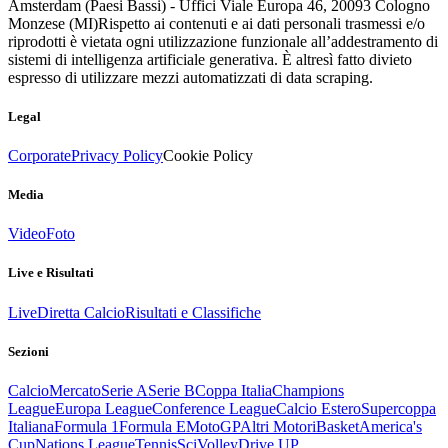
Amsterdam (Paesi Bassi) - Uffici Viale Europa 46, 20093 Cologno
Monzese (MI)
Rispetto ai contenuti e ai dati personali trasmessi e/o
riprodotti è vietata ogni utilizzazione funzionale all’addestramento di
sistemi di intelligenza artificiale generativa. È altresì fatto divieto
espresso di utilizzare mezzi automatizzati di data scraping.
Legal
Corporate
Privacy Policy
Cookie Policy
Media
Video
Foto
Live e Risultati
Live
Diretta Calcio
Risultati e Classifiche
Sezioni
Calcio
Mercato
Serie A
Serie B
Coppa Italia
Champions
League
Europa League
Conference League
Calcio Estero
Supercoppa
Italiana
Formula 1
Formula E
MotoGP
Altri Motori
Basket
America's
Cup
Nations League
Tennis
Sci
Volley
Drive UP