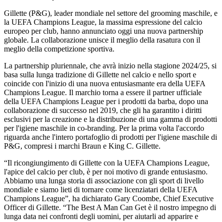
Gillette (P&G), leader mondiale nel settore del grooming maschile, e
la UEFA Champions League, la massima espressione del calcio
europeo per club, hanno annunciato oggi una nuova partnership
globale. La collaborazione unisce il meglio della rasatura con il
meglio della competizione sportiva.
La partnership pluriennale, che avrà inizio nella stagione 2024/25, si
basa sulla lunga tradizione di Gillette nel calcio e nello sport e
coincide con l'inizio di una nuova entusiasmante era della UEFA
Champions League. Il marchio torna a essere il partner ufficiale
della UEFA Champions League per i prodotti da barba, dopo una
collaborazione di successo nel 2019, che gli ha garantito i diritti
esclusivi per la creazione e la distribuzione di una gamma di prodotti
per l'igiene maschile in co-branding. Per la prima volta l'accordo
riguarda anche l'intero portafoglio di prodotti per l'igiene maschile di
P&G, compresi i marchi Braun e King C. Gillette.
“Il ricongiungimento di Gillette con la UEFA Champions League,
l'apice del calcio per club, è per noi motivo di grande entusiasmo.
Abbiamo una lunga storia di associazione con gli sport di livello
mondiale e siamo lieti di tornare come licenziatari della UEFA
Champions League”, ha dichiarato Gary Coombe, Chief Executive
Officer di Gillette. “The Best A Man Can Get è il nostro impegno di
lunga data nei confronti degli uomini, per aiutarli ad apparire e