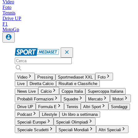
Video
Foto
Tennis
Drive UP
F1
MotoGp
Video
Pressing
Sportmediaset XXL
Foto
Live
Diretta Calcio
Risultati e Classifiche
News Live
Calcio
Coppa Italia
Supercoppa Italiana
Probabili Formazioni
Squadre
Mercato
Motori
Drive UP
Formula E
Tennis
Altri Sport
Sondaggi
Podcast
Lifestyle
Un libro a settimana
Speciali Europei
Speciali Olimpiadi
Speciale Scudetti
Speciali Mondiali
Altri Speciali