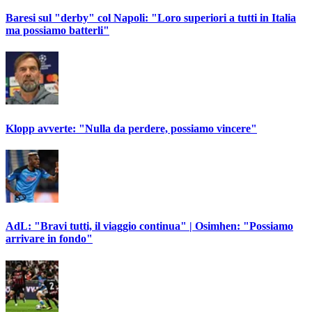
Baresi sul "derby" col Napoli: "Loro superiori a tutti in Italia
ma possiamo batterli"
Klopp avverte: "Nulla da perdere, possiamo vincere"
AdL: "Bravi tutti, il viaggio continua" | Osimhen: "Possiamo
arrivare in fondo"