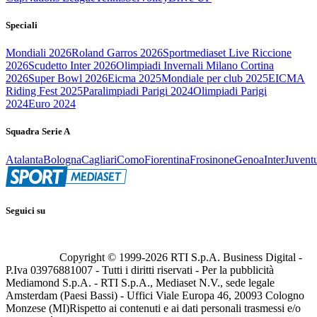
Speciali
Mondiali 2026
Roland Garros 2026
Sportmediaset Live Riccione
2026
Scudetto Inter 2026
Olimpiadi Invernali Milano Cortina
2026
Super Bowl 2026
Eicma 2025
Mondiale per club 2025
EICMA
Riding Fest 2025
Paralimpiadi Parigi 2024
Olimpiadi Parigi
2024
Euro 2024
Squadra Serie A
Atalanta
Bologna
Cagliari
Como
Fiorentina
Frosinone
Genoa
Inter
Juvent
Seguici su
Copyright © 1999-
2026
RTI S.p.A. Business Digital -
P.Iva 03976881007 - Tutti i diritti riservati - Per la pubblicità
Mediamond S.p.A. - RTI S.p.A., Mediaset N.V., sede legale
Amsterdam (Paesi Bassi) - Uffici Viale Europa 46, 20093 Cologno
Monzese (MI)
Rispetto ai contenuti e ai dati personali trasmessi e/o