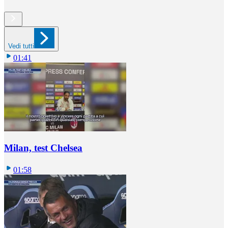
Vedi tutti
01:41
Milan, test Chelsea
01:58