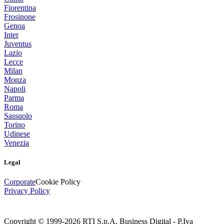
Fiorentina
Frosinone
Genoa
Inter
Juventus
Lazio
Lecce
Milan
Monza
Napoli
Parma
Roma
Sassuolo
Torino
Udinese
Venezia
Legal
Corporate
Cookie Policy
Privacy Policy
Copyright © 1999-
2026
RTI S.p.A. Business Digital - P.Iva