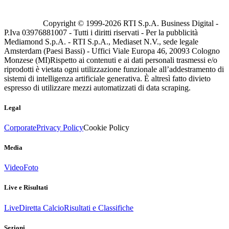
Copyright © 1999-
2026
RTI S.p.A. Business Digital -
P.Iva 03976881007 - Tutti i diritti riservati - Per la pubblicità
Mediamond S.p.A. - RTI S.p.A., Mediaset N.V., sede legale
Amsterdam (Paesi Bassi) - Uffici Viale Europa 46, 20093 Cologno
Monzese (MI)
Rispetto ai contenuti e ai dati personali trasmessi e/o
riprodotti è vietata ogni utilizzazione funzionale all’addestramento di
sistemi di intelligenza artificiale generativa. È altresì fatto divieto
espresso di utilizzare mezzi automatizzati di data scraping.
Legal
Corporate
Privacy Policy
Cookie Policy
Media
Video
Foto
Live e Risultati
Live
Diretta Calcio
Risultati e Classifiche
Sezioni