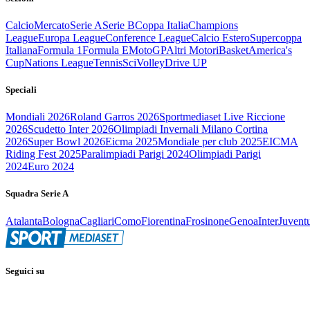
Calcio
Mercato
Serie A
Serie B
Coppa Italia
Champions
League
Europa League
Conference League
Calcio Estero
Supercoppa
Italiana
Formula 1
Formula E
MotoGP
Altri Motori
Basket
America's
Cup
Nations League
Tennis
Sci
Volley
Drive UP
Speciali
Mondiali 2026
Roland Garros 2026
Sportmediaset Live Riccione
2026
Scudetto Inter 2026
Olimpiadi Invernali Milano Cortina
2026
Super Bowl 2026
Eicma 2025
Mondiale per club 2025
EICMA
Riding Fest 2025
Paralimpiadi Parigi 2024
Olimpiadi Parigi
2024
Euro 2024
Squadra Serie A
Atalanta
Bologna
Cagliari
Como
Fiorentina
Frosinone
Genoa
Inter
Juvent
Seguici su