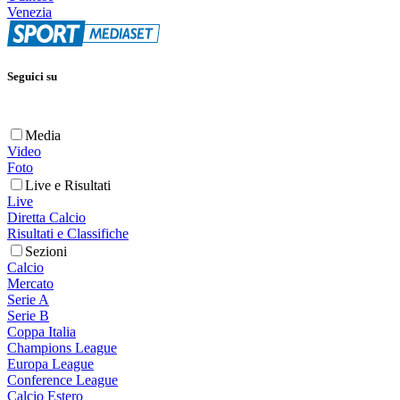
Venezia
Seguici su
Media
Video
Foto
Live e Risultati
Live
Diretta Calcio
Risultati e Classifiche
Sezioni
Calcio
Mercato
Serie A
Serie B
Coppa Italia
Champions League
Europa League
Conference League
Calcio Estero