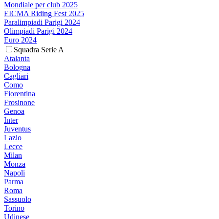
Mondiale per club 2025
EICMA Riding Fest 2025
Paralimpiadi Parigi 2024
Olimpiadi Parigi 2024
Euro 2024
Squadra Serie A
Atalanta
Bologna
Cagliari
Como
Fiorentina
Frosinone
Genoa
Inter
Juventus
Lazio
Lecce
Milan
Monza
Napoli
Parma
Roma
Sassuolo
Torino
Udinese