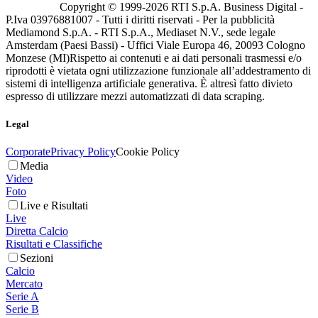
Copyright © 1999-
2026
RTI S.p.A. Business Digital -
P.Iva 03976881007 - Tutti i diritti riservati - Per la pubblicità
Mediamond S.p.A. - RTI S.p.A., Mediaset N.V., sede legale
Amsterdam (Paesi Bassi) - Uffici Viale Europa 46, 20093 Cologno
Monzese (MI)
Rispetto ai contenuti e ai dati personali trasmessi e/o
riprodotti è vietata ogni utilizzazione funzionale all’addestramento di
sistemi di intelligenza artificiale generativa. È altresì fatto divieto
espresso di utilizzare mezzi automatizzati di data scraping.
Legal
Corporate
Privacy Policy
Cookie Policy
Media
Video
Foto
Live e Risultati
Live
Diretta Calcio
Risultati e Classifiche
Sezioni
Calcio
Mercato
Serie A
Serie B