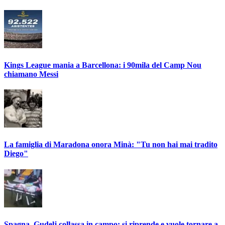
Kings League mania a Barcellona: i 90mila del Camp Nou
chiamano Messi
La famiglia di Maradona onora Minà: "Tu non hai mai tradito
Diego"
Spagna, Gudelj collassa in campo: si riprende e vuole tornare a