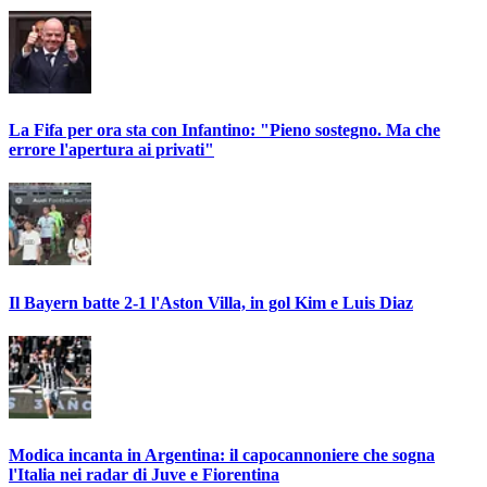
La Fifa per ora sta con Infantino: "Pieno sostegno. Ma che
errore l'apertura ai privati"
Il Bayern batte 2-1 l'Aston Villa, in gol Kim e Luis Diaz
Modica incanta in Argentina: il capocannoniere che sogna
l'Italia nei radar di Juve e Fiorentina