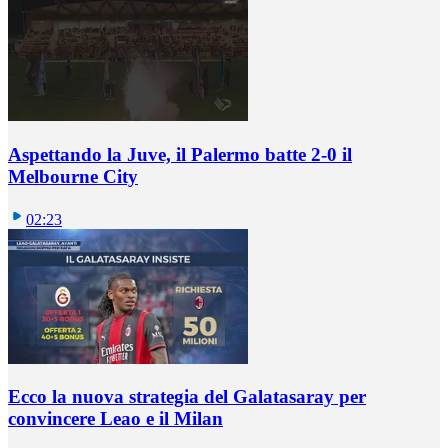
Aspettando la Juve, il Palermo batte 2-0 il
Melbourne City
02:23
Ecco la nuova strategia del Galatasaray per
convincere Leao e il Milan