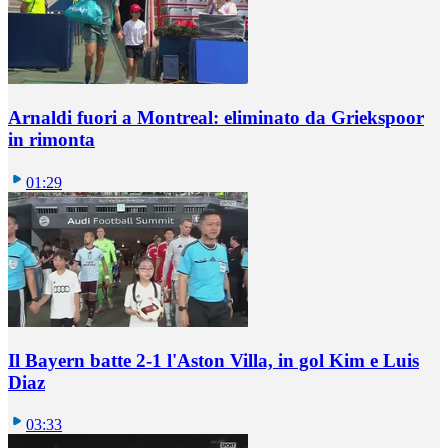
Arnaldi fuori a Montreal: eliminato da Griekspoor
in rimonta
01:29
Il Bayern batte 2-1 l'Aston Villa, in gol Kim e Luis
Diaz
03:33