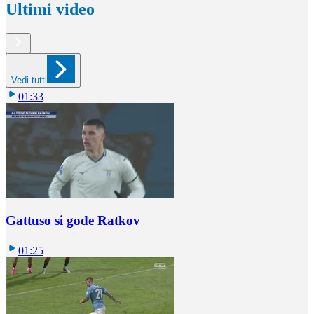
Ultimi video
Vedi tutti
01:33
Gattuso si gode Ratkov
01:25