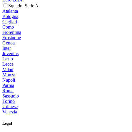
Squadra Serie A
Atalanta
Bologna
Cagliari
Como
Fiorentina
Frosinone
Genoa
Inter
Juventus
Lazio
Lecce
Milan
Monza
Napoli
Parma
Roma
Sassuolo
Torino
Udinese
Venezia
Legal