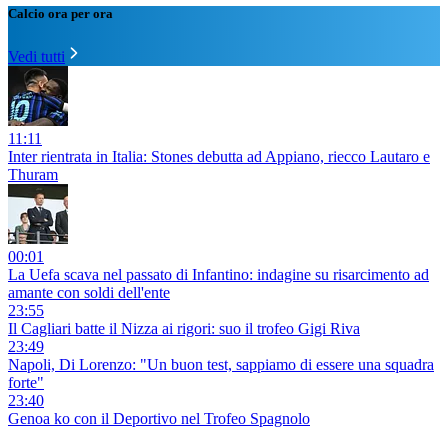
Calcio ora per ora
Vedi tutti
11:11
Inter rientrata in Italia: Stones debutta ad Appiano, riecco Lautaro e
Thuram
00:01
La Uefa scava nel passato di Infantino: indagine su risarcimento ad
amante con soldi dell'ente
23:55
Il Cagliari batte il Nizza ai rigori: suo il trofeo Gigi Riva
23:49
Napoli, Di Lorenzo: "Un buon test, sappiamo di essere una squadra
forte"
23:40
Genoa ko con il Deportivo nel Trofeo Spagnolo