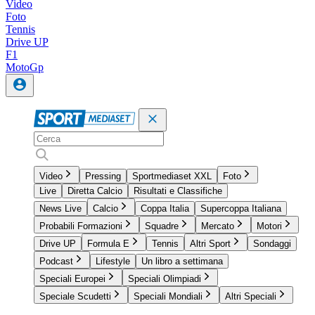
Video
Foto
Tennis
Drive UP
F1
MotoGp
Video
Pressing
Sportmediaset XXL
Foto
Live
Diretta Calcio
Risultati e Classifiche
News Live
Calcio
Coppa Italia
Supercoppa Italiana
Probabili Formazioni
Squadre
Mercato
Motori
Drive UP
Formula E
Tennis
Altri Sport
Sondaggi
Podcast
Lifestyle
Un libro a settimana
Speciali Europei
Speciali Olimpiadi
Speciale Scudetti
Speciali Mondiali
Altri Speciali