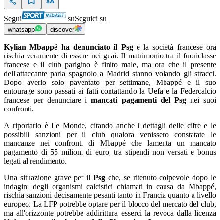
Segui
su
Seguici su
whatsapp
discover
Kylian Mbappé ha denunciato il Psg
e la società francese ora
rischia veramente di essere nei guai. Il matrimonio tra il fuoriclasse
francese e il club parigino è finito male, ma ora che il presente
dell'attaccante parla spagnolo a Madrid stanno volando gli stracci.
Dopo averlo solo paventato per settimane, Mbappé e il suo
entourage sono passati ai fatti contattando la Uefa e la Federcalcio
francese per denunciare i
mancati pagamenti del Psg
nei suoi
confronti.
A riportarlo è Le Monde, citando anche i dettagli delle cifre e le
possibili sanzioni per il club qualora venissero constatate le
mancanze nei confronti di Mbappé che lamenta un mancato
pagamento di 55 milioni di euro, tra stipendi non versati e bonus
legati al rendimento.
Una situazione grave per il
Psg
che, se ritenuto colpevole dopo le
indagini degli organismi calcistici chiamati in causa da Mbappé,
rischia sanzioni decisamente pesanti tanto in Francia quanto a livello
europeo. La LFP potrebbe optare per il blocco del mercato del club,
ma all'orizzonte potrebbe addirittura esserci la revoca dalla licenza