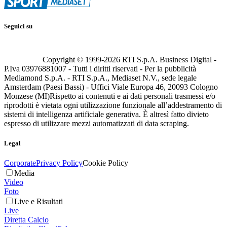
Seguici su
Copyright © 1999-
2026
RTI S.p.A. Business Digital -
P.Iva 03976881007 - Tutti i diritti riservati - Per la pubblicità
Mediamond S.p.A. - RTI S.p.A., Mediaset N.V., sede legale
Amsterdam (Paesi Bassi) - Uffici Viale Europa 46, 20093 Cologno
Monzese (MI)
Rispetto ai contenuti e ai dati personali trasmessi e/o
riprodotti è vietata ogni utilizzazione funzionale all’addestramento di
sistemi di intelligenza artificiale generativa. È altresì fatto divieto
espresso di utilizzare mezzi automatizzati di data scraping.
Legal
Corporate
Privacy Policy
Cookie Policy
Media
Video
Foto
Live e Risultati
Live
Diretta Calcio