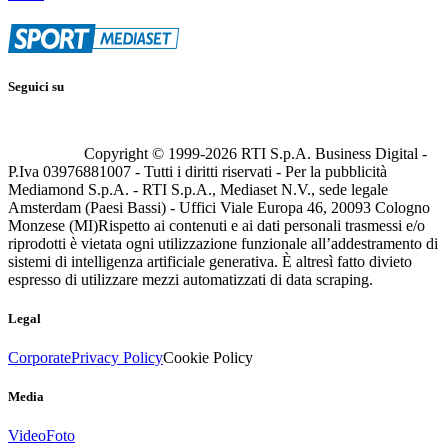
Seguici su
Copyright © 1999-
2026
RTI S.p.A. Business Digital -
P.Iva 03976881007 - Tutti i diritti riservati - Per la pubblicità
Mediamond S.p.A. - RTI S.p.A., Mediaset N.V., sede legale
Amsterdam (Paesi Bassi) - Uffici Viale Europa 46, 20093 Cologno
Monzese (MI)
Rispetto ai contenuti e ai dati personali trasmessi e/o
riprodotti è vietata ogni utilizzazione funzionale all’addestramento di
sistemi di intelligenza artificiale generativa. È altresì fatto divieto
espresso di utilizzare mezzi automatizzati di data scraping.
Legal
Corporate
Privacy Policy
Cookie Policy
Media
Video
Foto