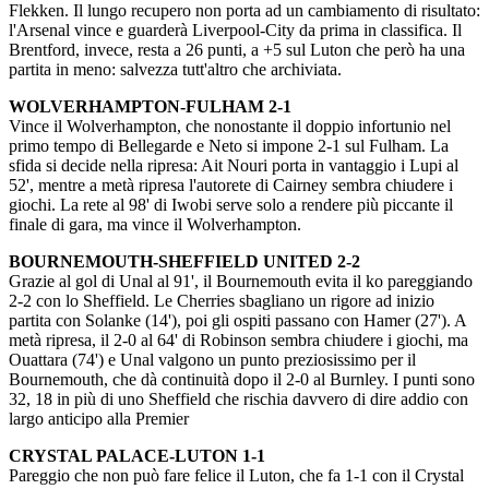
Flekken. Il lungo recupero non porta ad un cambiamento di risultato:
l'Arsenal vince e guarderà Liverpool-City da prima in classifica. Il
Brentford, invece, resta a 26 punti, a +5 sul Luton che però ha una
partita in meno: salvezza tutt'altro che archiviata.
WOLVERHAMPTON-FULHAM 2-1
Vince il Wolverhampton, che nonostante il doppio infortunio nel
primo tempo di Bellegarde e Neto si impone 2-1 sul Fulham. La
sfida si decide nella ripresa: Ait Nouri porta in vantaggio i Lupi al
52', mentre a metà ripresa l'autorete di Cairney sembra chiudere i
giochi. La rete al 98' di Iwobi serve solo a rendere più piccante il
finale di gara, ma vince il Wolverhampton.
BOURNEMOUTH-SHEFFIELD UNITED 2-2
Grazie al gol di Unal al 91', il Bournemouth evita il ko pareggiando
2-2 con lo Sheffield. Le Cherries sbagliano un rigore ad inizio
partita con Solanke (14'), poi gli ospiti passano con Hamer (27'). A
metà ripresa, il 2-0 al 64' di Robinson sembra chiudere i giochi, ma
Ouattara (74') e Unal valgono un punto preziosissimo per il
Bournemouth, che dà continuità dopo il 2-0 al Burnley. I punti sono
32, 18 in più di uno Sheffield che rischia davvero di dire addio con
largo anticipo alla Premier
CRYSTAL PALACE-LUTON 1-1
Pareggio che non può fare felice il Luton, che fa 1-1 con il Crystal