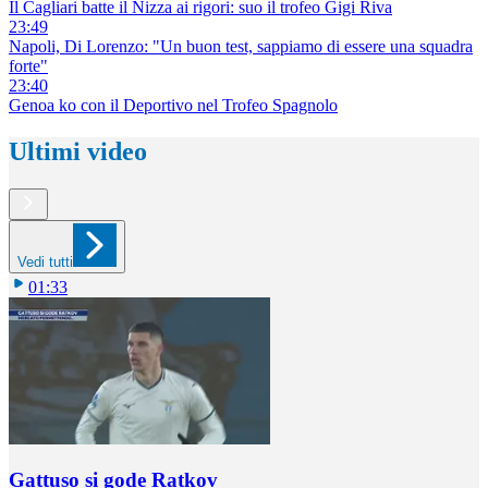
Il Cagliari batte il Nizza ai rigori: suo il trofeo Gigi Riva
23:49
Napoli, Di Lorenzo: "Un buon test, sappiamo di essere una squadra
forte"
23:40
Genoa ko con il Deportivo nel Trofeo Spagnolo
Ultimi video
Vedi tutti
01:33
Gattuso si gode Ratkov