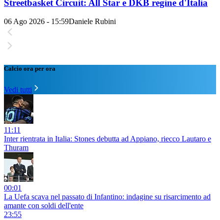
Streetbasket Circuit: All Star e DKB regine d'Italia
06 Ago 2026 - 15:59
Daniele Rubini
Calcio ora per ora
Vedi tutti
11:11
Inter rientrata in Italia: Stones debutta ad Appiano, riecco Lautaro e
Thuram
00:01
La Uefa scava nel passato di Infantino: indagine su risarcimento ad
amante con soldi dell'ente
23:55