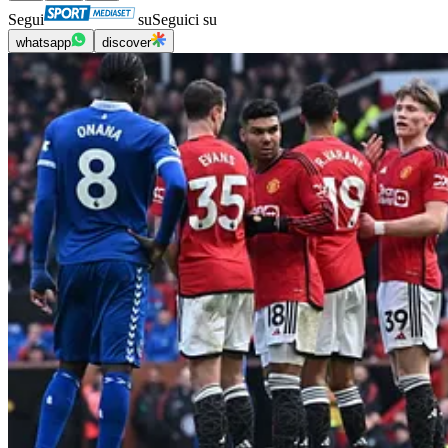
Segui
su
Seguici su
whatsapp
discover