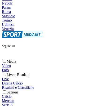
Napoli
Parma
Roma
Sassuolo
Torino
Udinese
Venezia
Seguici su
Media
Video
Foto
Live e Risultati
Live
Diretta Calcio
Risultati e Classifiche
Sezioni
Calcio
Mercato
Serie A