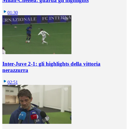
Milan-Chelsea: guarda gli highlights
01:30
Inter-Juve 2-1: gli highlights della vittoria
nerazzurra
02:51