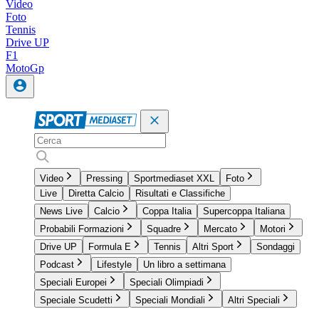
Video
Foto
Tennis
Drive UP
F1
MotoGp
Video
Pressing
Sportmediaset XXL
Foto
Live
Diretta Calcio
Risultati e Classifiche
News Live
Calcio
Coppa Italia
Supercoppa Italiana
Probabili Formazioni
Squadre
Mercato
Motori
Drive UP
Formula E
Tennis
Altri Sport
Sondaggi
Podcast
Lifestyle
Un libro a settimana
Speciali Europei
Speciali Olimpiadi
Speciale Scudetti
Speciali Mondiali
Altri Speciali