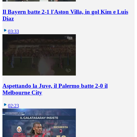
Il Bayern batte 2-1 l'Aston Villa, in gol Kim e Luis
Diaz
03:33
Aspettando la Juve, il Palermo batte 2-0 il
Melbourne City
02:23