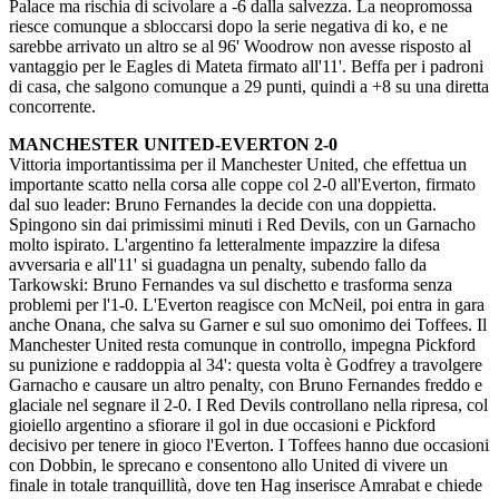
Palace ma rischia di scivolare a -6 dalla salvezza. La neopromossa
riesce comunque a sbloccarsi dopo la serie negativa di ko, e ne
sarebbe arrivato un altro se al 96' Woodrow non avesse risposto al
vantaggio per le Eagles di Mateta firmato all'11'. Beffa per i padroni
di casa, che salgono comunque a 29 punti, quindi a +8 su una diretta
concorrente.
MANCHESTER UNITED-EVERTON 2-0
Vittoria importantissima per il Manchester United, che effettua un
importante scatto nella corsa alle coppe col 2-0 all'Everton, firmato
dal suo leader: Bruno Fernandes la decide con una doppietta.
Spingono sin dai primissimi minuti i Red Devils, con un Garnacho
molto ispirato. L'argentino fa letteralmente impazzire la difesa
avversaria e all'11' si guadagna un penalty, subendo fallo da
Tarkowski: Bruno Fernandes va sul dischetto e trasforma senza
problemi per l'1-0. L'Everton reagisce con McNeil, poi entra in gara
anche Onana, che salva su Garner e sul suo omonimo dei Toffees. Il
Manchester United resta comunque in controllo, impegna Pickford
su punizione e raddoppia al 34': questa volta è Godfrey a travolgere
Garnacho e causare un altro penalty, con Bruno Fernandes freddo e
glaciale nel segnare il 2-0. I Red Devils controllano nella ripresa, col
gioiello argentino a sfiorare il gol in due occasioni e Pickford
decisivo per tenere in gioco l'Everton. I Toffees hanno due occasioni
con Dobbin, le sprecano e consentono allo United di vivere un
finale in totale tranquillità, dove ten Hag inserisce Amrabat e chiede