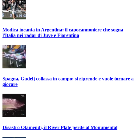
Modica incanta in Argentina: il capocannoniere che sogna
l'Italia nei radar di Juve e Fiorentina
Spagna, Gudelj collassa in campo: si riprende e vuole tornare a
giocare
Disastro Otamendi, il River Plate perde al Monumental