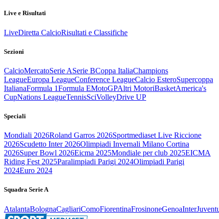
Live e Risultati
Live
Diretta Calcio
Risultati e Classifiche
Sezioni
Calcio
Mercato
Serie A
Serie B
Coppa Italia
Champions
League
Europa League
Conference League
Calcio Estero
Supercoppa
Italiana
Formula 1
Formula E
MotoGP
Altri Motori
Basket
America's
Cup
Nations League
Tennis
Sci
Volley
Drive UP
Speciali
Mondiali 2026
Roland Garros 2026
Sportmediaset Live Riccione
2026
Scudetto Inter 2026
Olimpiadi Invernali Milano Cortina
2026
Super Bowl 2026
Eicma 2025
Mondiale per club 2025
EICMA
Riding Fest 2025
Paralimpiadi Parigi 2024
Olimpiadi Parigi
2024
Euro 2024
Squadra Serie A
Atalanta
Bologna
Cagliari
Como
Fiorentina
Frosinone
Genoa
Inter
Juvent