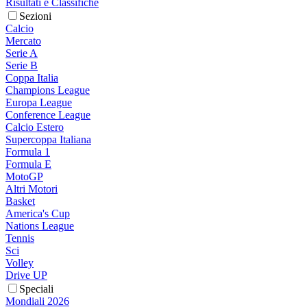
Risultati e Classifiche
Sezioni
Calcio
Mercato
Serie A
Serie B
Coppa Italia
Champions League
Europa League
Conference League
Calcio Estero
Supercoppa Italiana
Formula 1
Formula E
MotoGP
Altri Motori
Basket
America's Cup
Nations League
Tennis
Sci
Volley
Drive UP
Speciali
Mondiali 2026