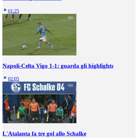
01:25
Napoli-Celta Vigo 1-1: guarda gli highlights
02:05
L'Atalanta fa tre gol allo Schalke