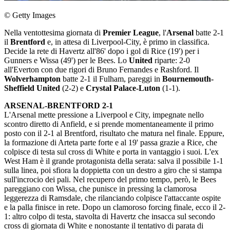
© Getty Images
Nella ventottesima giornata di
Premier League
, l'
Arsenal
batte 2-1
il
Brentford
e, in attesa di Liverpool-City, è primo in classifica.
Decide la rete di Havertz all'86' dopo i gol di Rice (19') per i
Gunners e Wissa (49') per le Bees. Lo
United
riparte: 2-0
all'Everton con due rigori di Bruno Fernandes e Rashford. Il
Wolverhampton
batte 2-1 il Fulham, pareggi in
Bournemouth-
Sheffield United
(2-2) e
Crystal Palace-Luton
(1-1).
ARSENAL-BRENTFORD 2-1
L'Arsenal mette pressione a Liverpool e City, impegnate nello
scontro diretto di Anfield, e si prende momentaneamente il primo
posto con il 2-1 al Brentford, risultato che matura nel finale. Eppure,
la formazione di Arteta parte forte e al 19' passa grazie a Rice, che
colpisce di testa sul cross di White e porta in vantaggio i suoi. L'ex
West Ham è il grande protagonista della serata: salva il possibile 1-1
sulla linea, poi sfiora la doppietta con un destro a giro che si stampa
sull'incrocio dei pali. Nel recupero del primo tempo, però, le Bees
pareggiano con Wissa, che punisce in pressing la clamorosa
leggerezza di Ramsdale, che rilanciando colpisce l'attaccante ospite
e la palla finisce in rete. Dopo un clamoroso forcing finale, ecco il 2-
1: altro colpo di testa, stavolta di Havertz che insacca sul secondo
cross di giornata di White e nonostante il tentativo di parata di