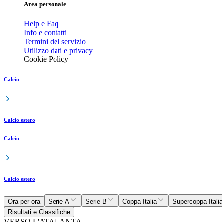
Area personale
Help e Faq
Info e contatti
Termini del servizio
Utilizzo dati e privacy
Cookie Policy
Calcio
Calcio estero
Calcio
Calcio estero
Ora per ora
Serie A
Serie B
Coppa Italia
Supercoppa Itali
Risultati e Classifiche
VERSO L'ATALANTA