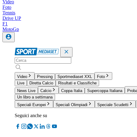
Video
Foto
Tennis
Drive UP
F1
MotoGp
Video
Pressing
Sportmediaset XXL
Foto
Live
Diretta Calcio
Risultati e Classifiche
News Live
Calcio
Coppa Italia
Supercoppa Italiana
Proba
Un libro a settimana
Speciali Europei
Speciali Olimpiadi
Speciale Scudetti
Seguici anche su