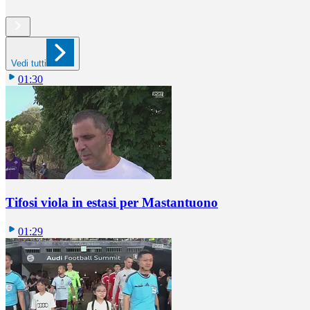
Vedi tutti
01:30
Tifosi viola in estasi per Mastantuono
01:29