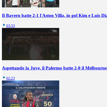
Il Bayern batte 2-1 l'Aston Villa, in gol Kim e Luis Di
03:33
Aspettando la Juve, il Palermo batte 2-0 il Melbourne
02:23