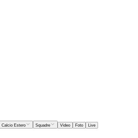
Calcio Estero
Squadre
Video
Foto
Live