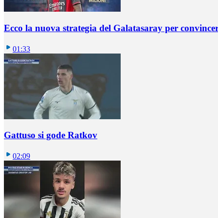
Ecco la nuova strategia del Galatasaray per convincer
01:33
Gattuso si gode Ratkov
02:09