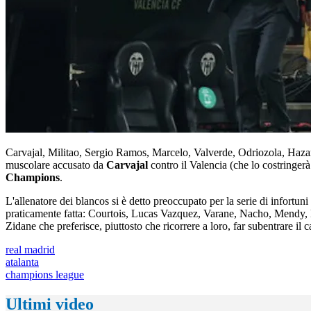
Carvajal, Militao, Sergio Ramos, Marcelo, Valverde, Odriozola, Hazard e
muscolare accusato da
Carvajal
contro il Valencia (che lo costringer
Champions
.
L'allenatore dei blancos si è detto preoccupato per la serie di infortu
praticamente fatta: Courtois, Lucas Vazquez, Varane, Nacho, Mendy, 
Zidane che preferisce, piuttosto che ricorrere a loro, far subentrare il
real madrid
atalanta
champions league
Ultimi video