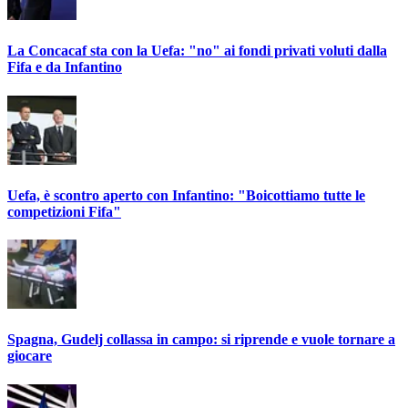
La Concacaf sta con la Uefa: "no" ai fondi privati voluti dalla
Fifa e da Infantino
Uefa, è scontro aperto con Infantino: "Boicottiamo tutte le
competizioni Fifa"
Spagna, Gudelj collassa in campo: si riprende e vuole tornare a
giocare