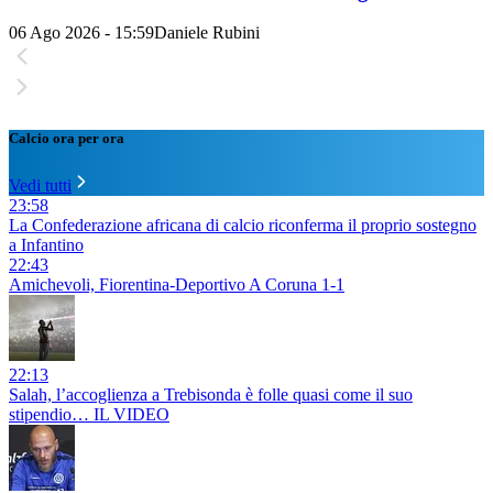
06 Ago 2026 - 15:59
Daniele Rubini
Calcio ora per ora
Vedi tutti
23:58
La Confederazione africana di calcio riconferma il proprio sostegno
a Infantino
22:43
Amichevoli, Fiorentina-Deportivo A Coruna 1-1
22:13
Salah, l’accoglienza a Trebisonda è folle quasi come il suo
stipendio… IL VIDEO