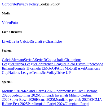
Corporate
Privacy Policy
Cookie Policy
Media
Video
Foto
Live e Risultati
Live
Diretta Calcio
Risultati e Classifiche
Sezioni
Calcio
Mercato
Serie A
Serie B
Coppa Italia
Champions
League
Europa League
Conference League
Calcio Estero
Supercoppa
Italiana
Formula 1
Formula E
MotoGP
Altri Motori
Basket
America's
Cup
Nations League
Tennis
Sci
Volley
Drive UP
Speciali
Mondiali 2026
Roland Garros 2026
Sportmediaset Live Riccione
2026
Scudetto Inter 2026
Olimpiadi Invernali Milano Cortina
2026
Super Bowl 2026
Eicma 2025
Mondiale per club 2025
EICMA
Riding Fest 2025
Paralimpiadi Parigi 2024
Olimpiadi Parigi