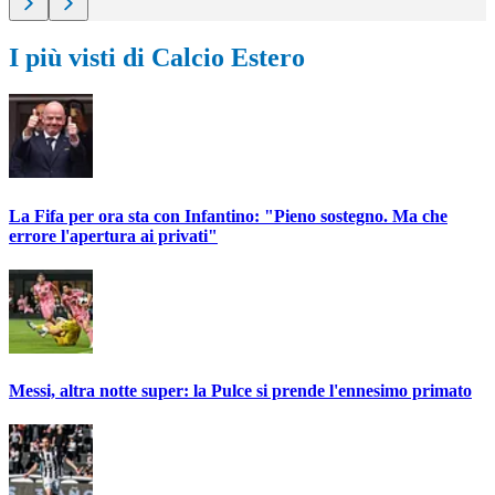
I più visti di Calcio Estero
La Fifa per ora sta con Infantino: "Pieno sostegno. Ma che
errore l'apertura ai privati"
Messi, altra notte super: la Pulce si prende l'ennesimo primato