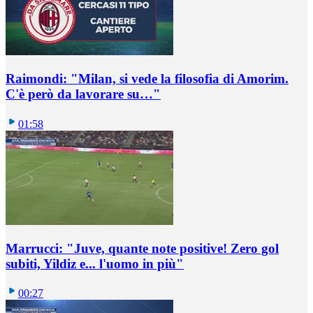
Raimondi: "Milan, si vede la filosofia di Amorim.
C'è però da lavorare su…"
01:58
Marrucci: "Juve, quante note positive! Zero gol
subiti, Yildiz e... l'uomo in più"
00:27