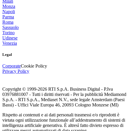
Milan
Monza
Napoli
Parma
Roma
Sassuolo
Torino
Udinese
Venezia
Legal
Corporate
Cookie Policy
Privacy Policy
Copyright © 1999-
2026
RTI S.p.A. Business Digital - P.Iva
03976881007 - Tutti i diritti riservati - Per la pubblicità Mediamond
S.p.A. - RTI S.p.A., Mediaset N.V., sede legale Amsterdam (Paesi
Bassi) - Uffici Viale Europa 46, 20093 Cologno Monzese (MI)
Rispetto ai contenuti e ai dati personali trasmessi e/o riprodotti è
vietata ogni utilizzazione funzionale all’addestramento di sistemi di
intelligenza artificiale generativa. È altresì fatto divieto espresso di
utilizzare mezzi automatizzati di data scraping.