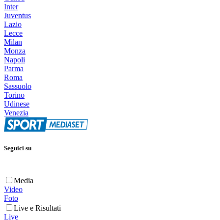
Inter
Juventus
Lazio
Lecce
Milan
Monza
Napoli
Parma
Roma
Sassuolo
Torino
Udinese
Venezia
Seguici su
Media
Video
Foto
Live e Risultati
Live