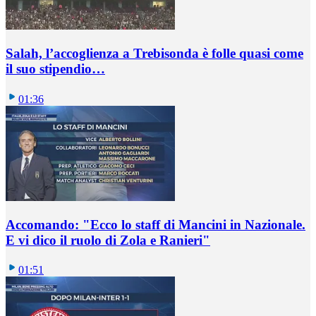
Salah, l’accoglienza a Trebisonda è folle quasi come
il suo stipendio…
01:36
Accomando: "Ecco lo staff di Mancini in Nazionale.
E vi dico il ruolo di Zola e Ranieri"
01:51