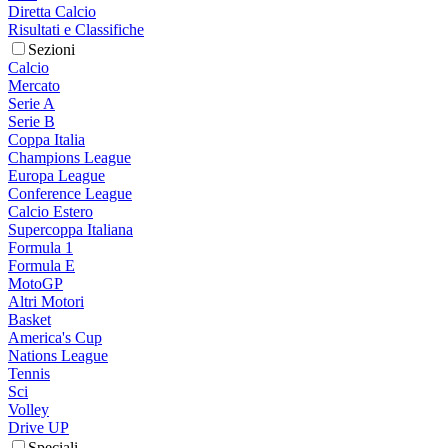
Diretta Calcio
Risultati e Classifiche
Sezioni
Calcio
Mercato
Serie A
Serie B
Coppa Italia
Champions League
Europa League
Conference League
Calcio Estero
Supercoppa Italiana
Formula 1
Formula E
MotoGP
Altri Motori
Basket
America's Cup
Nations League
Tennis
Sci
Volley
Drive UP
Speciali