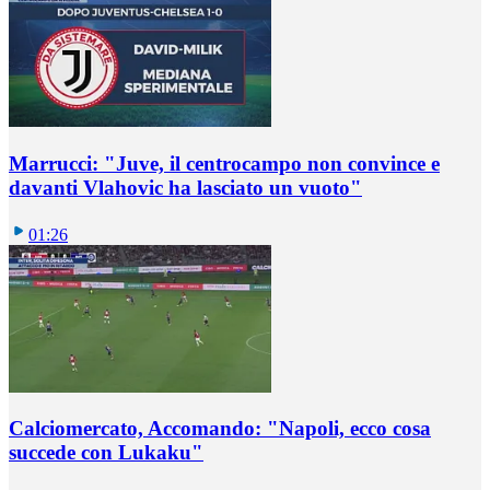
Marrucci: "Juve, il centrocampo non convince e
davanti Vlahovic ha lasciato un vuoto"
01:26
Calciomercato, Accomando: "Napoli, ecco cosa
succede con Lukaku"