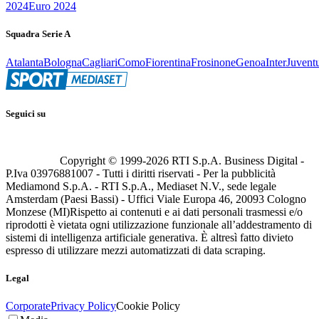
2024
Euro 2024
Squadra Serie A
Atalanta
Bologna
Cagliari
Como
Fiorentina
Frosinone
Genoa
Inter
Juvent
Seguici su
Copyright © 1999-
2026
RTI S.p.A. Business Digital -
P.Iva 03976881007 - Tutti i diritti riservati - Per la pubblicità
Mediamond S.p.A. - RTI S.p.A., Mediaset N.V., sede legale
Amsterdam (Paesi Bassi) - Uffici Viale Europa 46, 20093 Cologno
Monzese (MI)
Rispetto ai contenuti e ai dati personali trasmessi e/o
riprodotti è vietata ogni utilizzazione funzionale all’addestramento di
sistemi di intelligenza artificiale generativa. È altresì fatto divieto
espresso di utilizzare mezzi automatizzati di data scraping.
Legal
Corporate
Privacy Policy
Cookie Policy