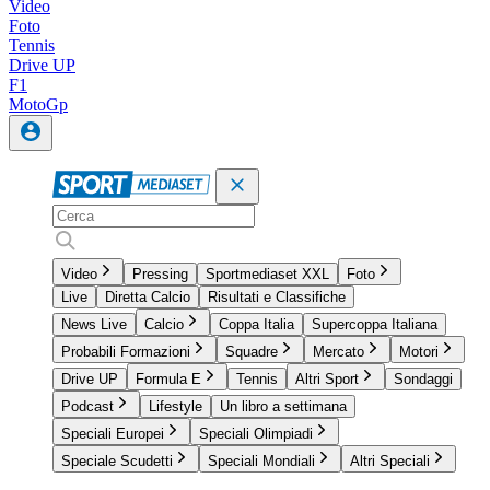
Video
Foto
Tennis
Drive UP
F1
MotoGp
Video
Pressing
Sportmediaset XXL
Foto
Live
Diretta Calcio
Risultati e Classifiche
News Live
Calcio
Coppa Italia
Supercoppa Italiana
Probabili Formazioni
Squadre
Mercato
Motori
Drive UP
Formula E
Tennis
Altri Sport
Sondaggi
Podcast
Lifestyle
Un libro a settimana
Speciali Europei
Speciali Olimpiadi
Speciale Scudetti
Speciali Mondiali
Altri Speciali