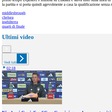
la partita e si porta quindi agevolmente a casa la qualificazione senza 
middlesbrough
chelsea
inghilterra
quarti di finale
Ultimi video
Vedi tutti
02:18