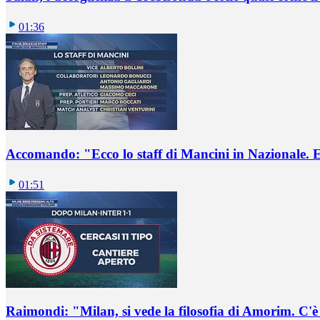
01:36
Accomando: "Ecco lo staff di Mancini in Nazionale. E 
01:51
Raimondi: "Milan, si vede la filosofia di Amorim. C'