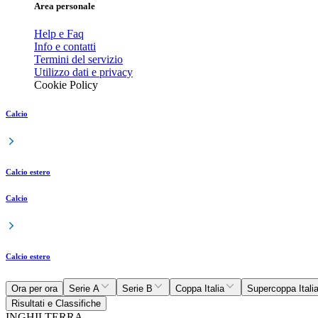
Area personale
Help e Faq
Info e contatti
Termini del servizio
Utilizzo dati e privacy
Cookie Policy
Calcio
Calcio estero
Calcio
Calcio estero
Ora per ora
Serie A
Serie B
Coppa Italia
Supercoppa Itali
Risultati e Classifiche
INGHILTERRA