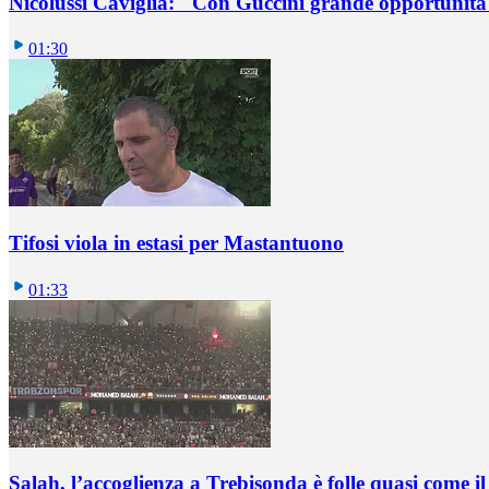
Nicolussi Caviglia: "Con Guccini grande opportunità 
01:30
Tifosi viola in estasi per Mastantuono
01:33
Salah, l’accoglienza a Trebisonda è folle quasi come i