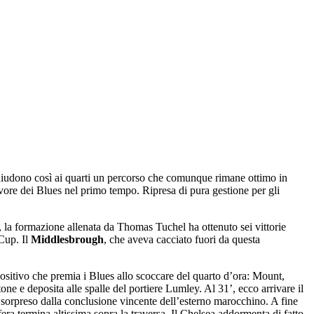
iudono così ai quarti un percorso che comunque rimane ottimo in
avore dei Blues nel primo tempo. Ripresa di pura gestione per gli
, la formazione allenata da Thomas Tuchel ha ottenuto sei vittorie
 Cup. Il
Middlesbrough
, che aveva cacciato fuori da questa
positivo che premia i Blues allo scoccare del quarto d’ora: Mount,
attone e deposita alle spalle del portiere Lumley. Al 31’, ecco arrivare il
ì sorpreso dalla conclusione vincente dell’esterno marocchino. A fine
era termina altissima sopra la traversa. Il Chelsea addormenta di fatto