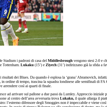
e Stadium i padroni di casa del
Middlesbrough
vengono stesi 2-0 e ch
d e Tottenham.
Lukaku
(15’) e
Ziyech
(31’) indirizzano già la sfida a f
risultati dei Blues. Da quando è esplosa la ‘grana’ Abramovich, infatti
, in ordine di tempo, trascina la squadra londinese alle semifinali di FA
arrendere così ai quarti di finale.
iesce ad arrivare sul pallone a due passi da Lumley. Approccio iniziale 
sone al centro dell’area avversaria trova
Lukaku,
il quale allarga il pi
nistro: l’estremo difensore degli Smoggies non è impeccabile e viene cos
orta. In avvio di ripresa Balogun va alla conclusione di destro, ma la sf