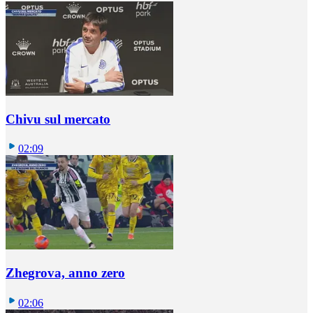
Chivu sul mercato
02:09
Zhegrova, anno zero
02:06