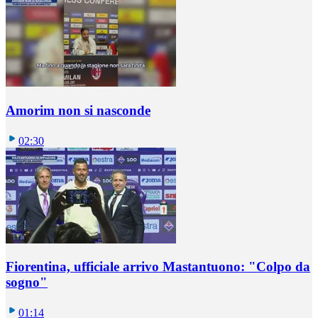
Amorim non si nasconde
02:30
Fiorentina, ufficiale arrivo Mastantuono: "Colpo da
sogno"
01:14