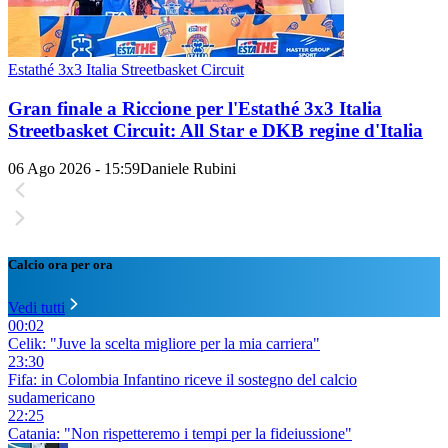
Estathé 3x3 Italia Streetbasket Circuit
Gran finale a Riccione per l'Estathé 3x3 Italia
Streetbasket Circuit: All Star e DKB regine d'Italia
06 Ago 2026 - 15:59
Daniele Rubini
Calcio ora per ora
Vedi tutti
00:02
Celik: "Juve la scelta migliore per la mia carriera"
23:30
Fifa: in Colombia Infantino riceve il sostegno del calcio
sudamericano
22:25
Catania: "Non rispetteremo i tempi per la fideiussione"