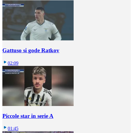
Gattuso si gode Ratkov
02:09
Piccole star in serie A
01:45