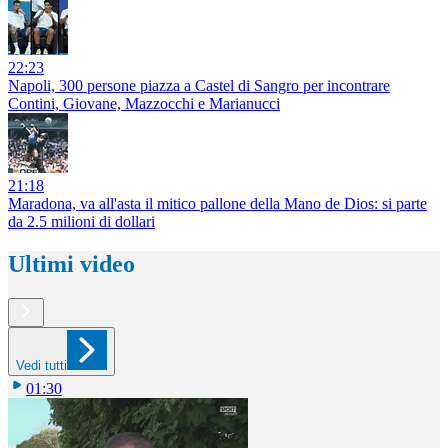
22:23
Napoli, 300 persone piazza a Castel di Sangro per incontrare
Contini, Giovane, Mazzocchi e Marianucci
21:18
Maradona, va all'asta il mitico pallone della Mano de Dios: si parte
da 2.5 milioni di dollari
Ultimi video
Vedi tutti
01:30