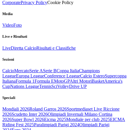
Corporate
Privacy Policy
Cookie Policy
Media
Video
Foto
Live e Risultati
Live
Diretta Calcio
Risultati e Classifiche
Sezioni
Calcio
Mercato
Serie A
Serie B
Coppa Italia
Champions
League
Europa League
Conference League
Calcio Estero
Supercoppa
Italiana
Formula 1
Formula E
MotoGP
Altri Motori
Basket
America's
Cup
Nations League
Tennis
Sci
Volley
Drive UP
Speciali
Mondiali 2026
Roland Garros 2026
Sportmediaset Live Riccione
2026
Scudetto Inter 2026
Olimpiadi Invernali Milano Cortina
2026
Super Bowl 2026
Eicma 2025
Mondiale per club 2025
EICMA
Riding Fest 2025
Paralimpiadi Parigi 2024
Olimpiadi Parigi
2024
Euro 2024