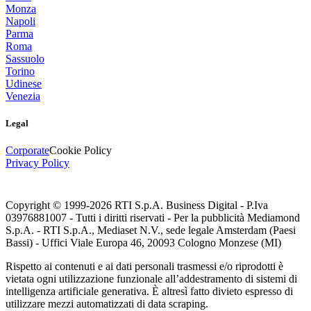
Monza
Napoli
Parma
Roma
Sassuolo
Torino
Udinese
Venezia
Legal
Corporate
Cookie Policy
Privacy Policy
Copyright © 1999-
2026
RTI S.p.A. Business Digital - P.Iva
03976881007 - Tutti i diritti riservati - Per la pubblicità Mediamond
S.p.A. - RTI S.p.A., Mediaset N.V., sede legale Amsterdam (Paesi
Bassi) - Uffici Viale Europa 46, 20093 Cologno Monzese (MI)
Rispetto ai contenuti e ai dati personali trasmessi e/o riprodotti è
vietata ogni utilizzazione funzionale all’addestramento di sistemi di
intelligenza artificiale generativa. È altresì fatto divieto espresso di
utilizzare mezzi automatizzati di data scraping.