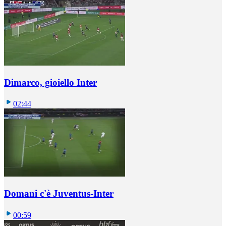
Dimarco, gioiello Inter
02:44
Domani c'è Juventus-Inter
00:59