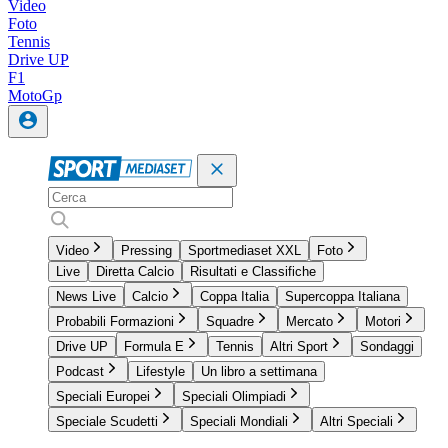
Video
Foto
Tennis
Drive UP
F1
MotoGp
Video
Pressing
Sportmediaset XXL
Foto
Live
Diretta Calcio
Risultati e Classifiche
News Live
Calcio
Coppa Italia
Supercoppa Italiana
Probabili Formazioni
Squadre
Mercato
Motori
Drive UP
Formula E
Tennis
Altri Sport
Sondaggi
Podcast
Lifestyle
Un libro a settimana
Speciali Europei
Speciali Olimpiadi
Speciale Scudetti
Speciali Mondiali
Altri Speciali