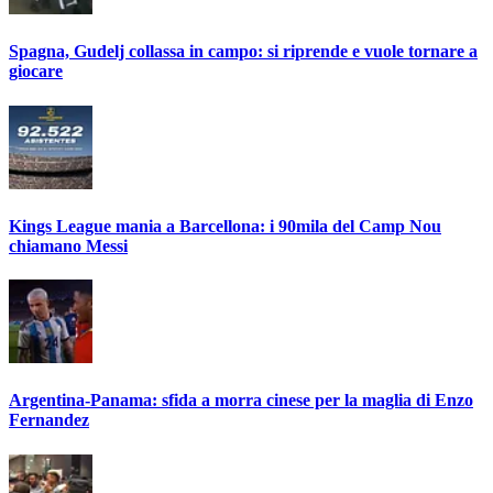
Spagna, Gudelj collassa in campo: si riprende e vuole tornare a
giocare
Kings League mania a Barcellona: i 90mila del Camp Nou
chiamano Messi
Argentina-Panama: sfida a morra cinese per la maglia di Enzo
Fernandez