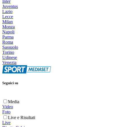
Inter
Juventus
Lazio
Lecce
Milan
Monza
Napoli
Parma
Roma
Sassuolo
Torino
Udinese
Venezia
Seguici su
Media
Video
Foto
Live e Risultati
Live