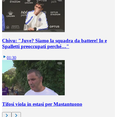
Chivu: "Juve? Siamo la squadra da battere! Io e
Spalletti preoccupati perché…"
01:30
Tifosi viola in estasi per Mastantuono