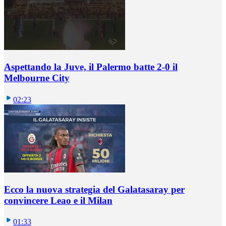
Aspettando la Juve, il Palermo batte 2-0 il
Melbourne City
02:23
Ecco la nuova strategia del Galatasaray per
convincere Leao e il Milan
01:33