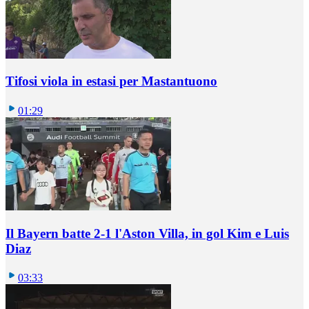
Tifosi viola in estasi per Mastantuono
01:29
Il Bayern batte 2-1 l'Aston Villa, in gol Kim e Luis
Diaz
03:33