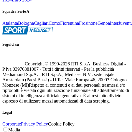
Squadra Serie A
Atalanta
Bologna
Cagliari
Como
Fiorentina
Frosinone
Genoa
Inter
Juvent
Seguici su
Copyright © 1999-
2026
RTI S.p.A. Business Digital -
P.Iva 03976881007 - Tutti i diritti riservati - Per la pubblicità
Mediamond S.p.A. - RTI S.p.A., Mediaset N.V., sede legale
Amsterdam (Paesi Bassi) - Uffici Viale Europa 46, 20093 Cologno
Monzese (MI)
Rispetto ai contenuti e ai dati personali trasmessi e/o
riprodotti è vietata ogni utilizzazione funzionale all’addestramento di
sistemi di intelligenza artificiale generativa. È altresì fatto divieto
espresso di utilizzare mezzi automatizzati di data scraping.
Legal
Corporate
Privacy Policy
Cookie Policy
Media