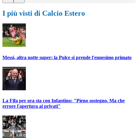
I più visti di Calcio Estero
Messi, altra notte super: la Pulce si prende l'ennesimo primato
La Fifa per ora sta con Infantino: "Pieno sostegno. Ma che
errore l'apertura ai privati"