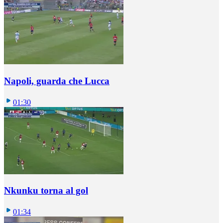
Napoli, guarda che Lucca
01:30
Nkunku torna al gol
01:34