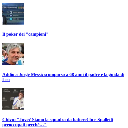
Il poker dei "campioni"
Addio a Jorge Messi: scomparso a 68 anni il padre e la guida di
Leo
Chivu: "Juve? Siamo la squadra da battere! Io e Spalletti
preoccupati perché…"