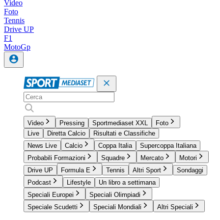
Video
Foto
Tennis
Drive UP
F1
MotoGp
Video
Pressing
Sportmediaset XXL
Foto
Live
Diretta Calcio
Risultati e Classifiche
News Live
Calcio
Coppa Italia
Supercoppa Italiana
Probabili Formazioni
Squadre
Mercato
Motori
Drive UP
Formula E
Tennis
Altri Sport
Sondaggi
Podcast
Lifestyle
Un libro a settimana
Speciali Europei
Speciali Olimpiadi
Speciale Scudetti
Speciali Mondiali
Altri Speciali