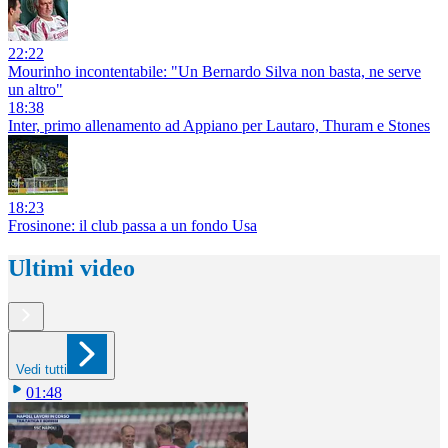
22:22
Mourinho incontentabile: "Un Bernardo Silva non basta, ne serve
un altro"
18:38
Inter, primo allenamento ad Appiano per Lautaro, Thuram e Stones
18:23
Frosinone: il club passa a un fondo Usa
Ultimi video
Vedi tutti
01:48