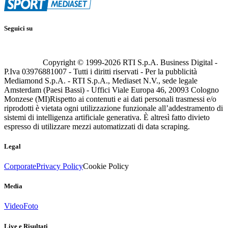
Seguici su
Copyright © 1999-
2026
RTI S.p.A. Business Digital -
P.Iva 03976881007 - Tutti i diritti riservati - Per la pubblicità
Mediamond S.p.A. - RTI S.p.A., Mediaset N.V., sede legale
Amsterdam (Paesi Bassi) - Uffici Viale Europa 46, 20093 Cologno
Monzese (MI)
Rispetto ai contenuti e ai dati personali trasmessi e/o
riprodotti è vietata ogni utilizzazione funzionale all’addestramento di
sistemi di intelligenza artificiale generativa. È altresì fatto divieto
espresso di utilizzare mezzi automatizzati di data scraping.
Legal
Corporate
Privacy Policy
Cookie Policy
Media
Video
Foto
Live e Risultati