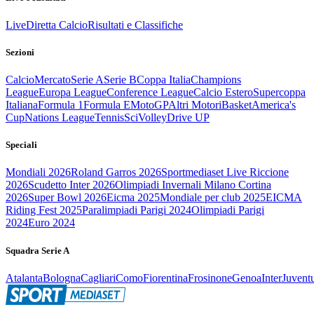
Live
Diretta Calcio
Risultati e Classifiche
Sezioni
Calcio
Mercato
Serie A
Serie B
Coppa Italia
Champions
League
Europa League
Conference League
Calcio Estero
Supercoppa
Italiana
Formula 1
Formula E
MotoGP
Altri Motori
Basket
America's
Cup
Nations League
Tennis
Sci
Volley
Drive UP
Speciali
Mondiali 2026
Roland Garros 2026
Sportmediaset Live Riccione
2026
Scudetto Inter 2026
Olimpiadi Invernali Milano Cortina
2026
Super Bowl 2026
Eicma 2025
Mondiale per club 2025
EICMA
Riding Fest 2025
Paralimpiadi Parigi 2024
Olimpiadi Parigi
2024
Euro 2024
Squadra Serie A
Atalanta
Bologna
Cagliari
Como
Fiorentina
Frosinone
Genoa
Inter
Juvent