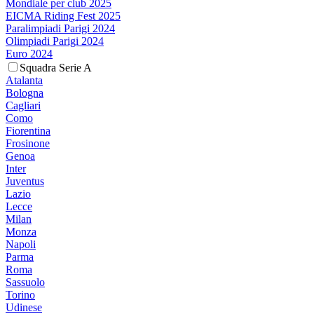
Mondiale per club 2025
EICMA Riding Fest 2025
Paralimpiadi Parigi 2024
Olimpiadi Parigi 2024
Euro 2024
Squadra Serie A
Atalanta
Bologna
Cagliari
Como
Fiorentina
Frosinone
Genoa
Inter
Juventus
Lazio
Lecce
Milan
Monza
Napoli
Parma
Roma
Sassuolo
Torino
Udinese