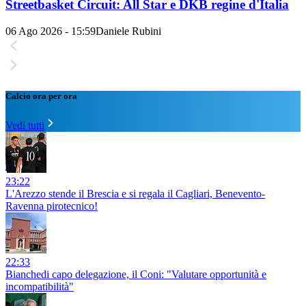
Streetbasket Circuit: All Star e DKB regine d'Italia
06 Ago 2026 - 15:59
Daniele Rubini
Calcio ora per ora
Vedi tutti
23:22
L'Arezzo stende il Brescia e si regala il Cagliari, Benevento-
Ravenna pirotecnico!
22:33
Bianchedi capo delegazione, il Coni: "Valutare opportunità e
incompatibilità"