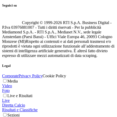
Seguici su
Copyright © 1999-
2026
RTI S.p.A. Business Digital -
P.Iva 03976881007 - Tutti i diritti riservati - Per la pubblicità
Mediamond S.p.A. - RTI S.p.A., Mediaset N.V., sede legale
Amsterdam (Paesi Bassi) - Uffici Viale Europa 46, 20093 Cologno
Monzese (MI)
Rispetto ai contenuti e ai dati personali trasmessi e/o
riprodotti è vietata ogni utilizzazione funzionale all’addestramento di
sistemi di intelligenza artificiale generativa. È altresì fatto divieto
espresso di utilizzare mezzi automatizzati di data scraping.
Legal
Corporate
Privacy Policy
Cookie Policy
Media
Video
Foto
Live e Risultati
Live
Diretta Calcio
Risultati e Classifiche
Sezioni