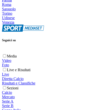
Parma
Roma
Sassuolo
Torino
Udinese
Venezia
Seguici su
Media
Video
Foto
Live e Risultati
Live
Diretta Calcio
Risultati e Classifiche
Sezioni
Calcio
Mercato
Serie A
Serie B